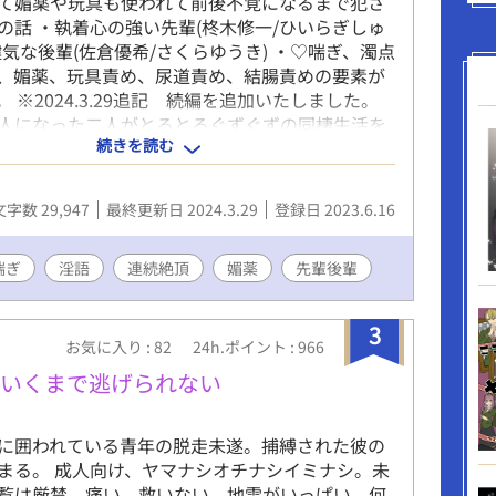
て媚薬や玩具も使われて前後不覚になるまで犯さ
の話 ・執着心の強い先輩(柊木修一/ひいらぎしゅ
健気な後輩(佐倉優希/さくらゆうき) ・♡喘ぎ、濁点
、媚薬、玩具責め、尿道責め、結腸責めの要素が
 ※2024.3.29追記 続編を追加いたしました。
人になった二人がとろとろぐずぐずの同棲生活を
続きを読む
。
文字数 29,947
最終更新日 2024.3.29
登録日 2023.6.16
喘ぎ
淫語
連続絶頂
媚薬
先輩後輩
3
お気に入り : 82
24h.ポイント : 966
回いくまで逃げられない
に囲われている青年の脱走未遂。捕縛された彼の
まる。 成人向け、ヤマナシオチナシイミナシ。未
覧は厳禁。痛い、救いない、地雷がいっぱい、何