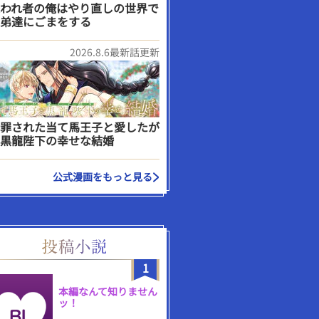
われ者の俺はやり直しの世界で
弟達にごまをする
2026.8.6最新話更新
罪された当て馬王子と愛したが
黒龍陛下の幸せな結婚
公式漫画をもっと見る
1
本編なんて知りません
ッ！