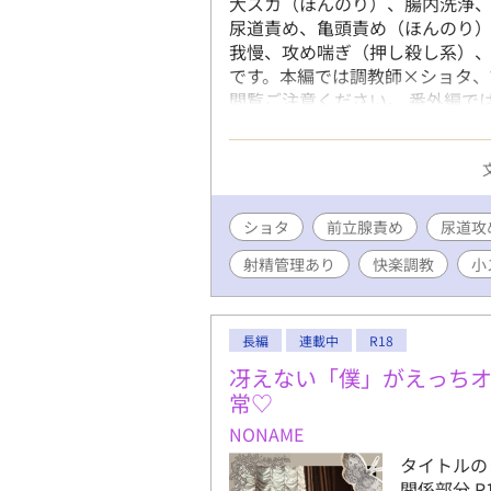
大スカ（ほんのり）、腸内洗浄
り、言葉攻
尿道責め、亀頭責め（ほんのり
※文章の修
我慢、攻め喘ぎ（押し殺し系）、
にとどめま
です。本編では調教師×ショタ、
たします。
閲覧ご注意ください。 番外編で
苦手な方は
甘々恋人セックスしています。堅
た。 早熟→恋人セックス。受け
プレイ。乳首責めや射精我慢、
攻めが受けの前で自慰、飲精、攻
０年後の話。乳首責め、甘イキ、
ショタ
前立腺責め
尿道攻
ど。 完熟（後編）→ほぼエロの
射精管理あり
快楽調教
小
慢、甘イキ、脳イキ、キスイキ、
キ、潮吹き、睡姦、連続絶頂、メ
長編
連載中
R18
冴えない「僕」がえっち
常♡
NONAME
タイトルの
関係部分 R