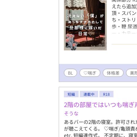
えたら追加
頂・スパン
ち・ストリ
歩・鞭 尿
ー・カテー
受の号泣・
土下座・床
【今後書き
ッシング・
ちんぽ様へ
BL
♡喘ぎ
体格差
帯 (らぶ
美
かりやすい
い。 モチ
ても嬉しい
短編
連載中
R18
2階の部屋ではいつも喘ぎ
そうな
あるバーの2階の寝室。許可され
が聴こえてくる。 ♡喘ぎ/亀頭責め
etc. 短編連作式。 不定期に