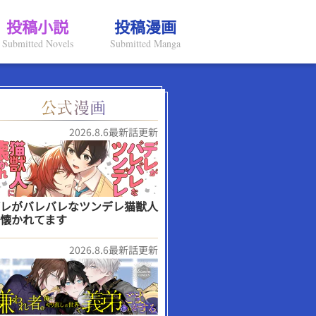
投稿小説
投稿漫画
Submitted Novels
Submitted Manga
2026.8.6最新話更新
レがバレバレなツンデレ猫獣人
懐かれてます
2026.8.6最新話更新