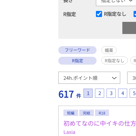
R指定なし
R指定
フリーワード
媚薬
R指定
R指定なし
617
1
2
3
4
5
件
短編
完結
R18
初めてなのに中イキの仕
Laxia