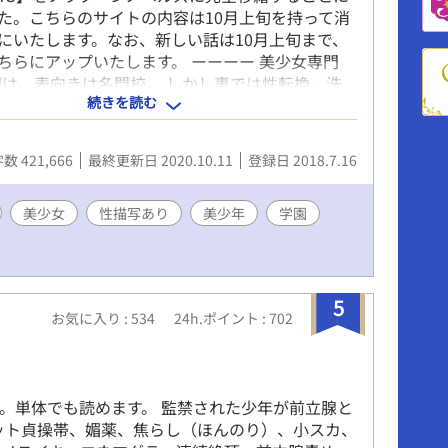
た。こちらのサイトの内容は10月上旬を持って消
にいたします。なお、新しい話は10月上旬まで、
ちらにアップいたします。 ーーーー 美少女専門
園は、表向きは名門校。 しかし裏では性転換、洗
続きを読む
いる。 男とは思えないほど可愛らしい顔をした橘
性が好きなノーマルな男の子だ。 そんな彼の人生
らずにBS学園に入った ころから狂い始める。 果
数 421,666
最終更新日 2020.10.11
登録日 2018.7.16
は本当に身も心も女性にされてしまうのか。 男性
女にされてしまうのだろうか。 本作品は、葵の数
追ったストーリーである。 ◆はHシーンありで
美少女
性描写あり
美少年
学園
☆☆☆波乱の第三章*に突入☆☆☆☆☆ 章設定を見
と二章を統合しました(20/01/13) 小説家になろ
URLで、第一章を順次公開予定です。
ncode.syosetu.com/n4811fy/1/ キーワード： 密室
5
お気に入り : 534
24h.ポイント : 702
、監禁調教、性転換、TS、ＴＳ、倒錯、性感開
美少女、美少年、学園、性描写あり、メス化、雌
メスイキ、メス堕ち、ショタ、ロリ、セーラー
ホルモン、女性ホルモン、媚薬、注射、埋め込
。単体でも読めます。 監禁された少年が前立腺と
エッチ、エロ、あまあま、和姦、BL? 、変態、
ット貞操帯、媚薬、焦らし（ほんのり）、小スカ、
界、科学、R18、可愛い受け、らぶえっち、無理や