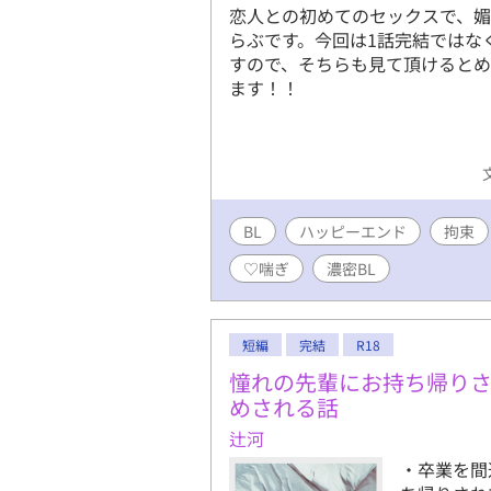
恋人との初めてのセックスで、媚
らぶです。今回は1話完結ではなく
すので、そちらも見て頂けると
ます！！
BL
ハッピーエンド
拘束
♡喘ぎ
濃密BL
短編
完結
R18
憧れの先輩にお持ち帰り
めされる話
辻河
・卒業を間