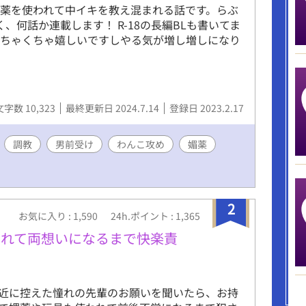
薬を使われて中イキを教え混まれる話です。らぶ
、何話か連載します！ R-18の長編BLも書いてま
めちゃくちゃ嬉しいですしやる気が増し増しになり
文字数 10,323
最終更新日 2024.7.14
登録日 2023.2.17
調教
男前受け
わんこ攻め
媚薬
2
お気に入り : 1,590
24h.ポイント : 1,365
されて両想いになるまで快楽責
近に控えた憧れの先輩のお願いを聞いたら、お持