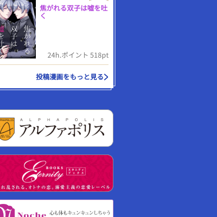
焦がれる双子は嘘を吐
く
24h.ポイント 518pt
投稿漫画をもっと見る