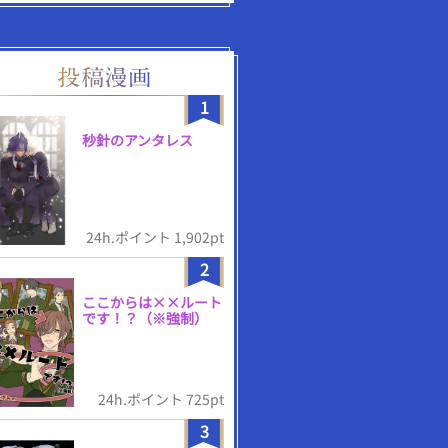
1
秒針のアンタレス
24h.ポイント 1,902pt
2
ここからは××ルート
です！？（※強制）
24h.ポイント 725pt
3