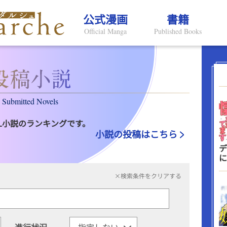
公式漫画
書籍
Official Manga
Published Books
Submitted Novels
L小説のランキングです。
小説の投稿はこちら
デ
に
×検索条件をクリアする
進行状況