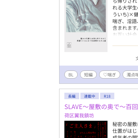
ち帰りされ
れる大学生
ういち)×
喘ぎ、淫語
含まれます。
お互い社会
送る話です
BL
短編
♡喘ぎ
濁点
長編
連載中
R18
SLAVE～屋敷の奥で～百
荷区翼我鎮坊
秘密の屋敷
仕置がはじ
成年者の閲