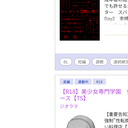
でも許せる
ター スパ
Day2 
じ ローター
数 三所責
潮 イラマ
室編 1日
乳首を責め
屋敷ものっ
BL
短編
調教
編 構想だ
連続絶
長編
連載中
R18
【R18】美少女専門学園 
ース【TS】
ジオラマ
【重要告知
強制"性転
い料理店【