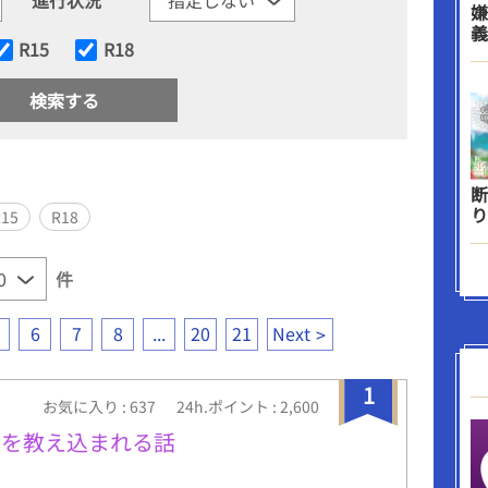
嫌
義
R15
R18
断
り
R15
R18
件
6
7
8
...
20
21
Next
1
お気に入り : 637
24h.ポイント : 2,600
方を教え込まれる話