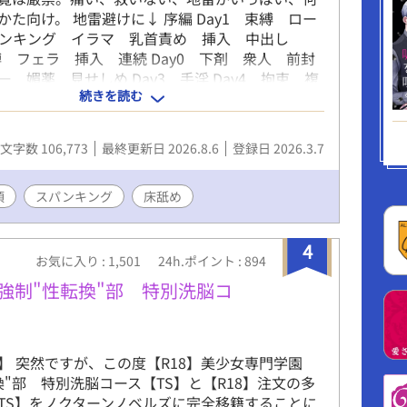
かた向け。 地雷避けに↓ 序編 Day1 束縛 ロー
ンキング イラマ 乳首責め 挿入 中出し
束縛 フェラ 挿入 連続 Day0 下剤 衆人 前封
 媚薬 見せしめ Day3 手淫 Day4 拘束 複
続きを読む
め Day5 拘束 焦らし 集団 水揚げ 媚薬
 ナカイキ Day6 かくれんぼ 踏みつけ ・地下
目 限界寸 ローションガーゼ 前を責め 2日目
文字数 106,773
最終更新日 2026.8.6
登録日 2026.3.7
 3日目 前→乳首ときたら最後はアレ ・屋敷編
ぽくお仕事をしていただく回 ・藤滝過去編 ・動乱
け練っているため、完全に未定。
頂
スパンキング
床舐め
4
お気に入り : 1,501
24h.ポイント : 894
強制"性転換"部 特別洗脳コ
】 突然ですが、この度【R18】美少女専門学園
換"部 特別洗脳コース【TS】と【R18】注文の多
TS】をノクターンノベルズに完全移籍することに