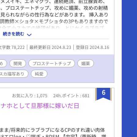
、メスイキ、エネマグラ、連続絶頂、前立腺責め、
め、ドライオーガズム、VR、仮想現実 ーーーー
）、プロステートチップ、攻めに媚薬、攻めの射精
正は適宜行っています。なるべくまとめて最小限
見られながらの性行為などがあります。 挿入あり
すが、通知でご迷惑をおかけすることをお詫びい
調教師×ショタ×モブショタの3Pもありますので
 ※内容はタイトルの通りです。性描写、性転換が
は全て小スカでの絶頂があり、とにかくラブラブ
、ご遠慮ください。
続きを読む
物おじさん調教師がすっかり溺愛攻めとなりまし
に煽られる攻め。受けが飲精します。 成熟→調教
文字数 78,222
最終更新日 2024.8.23
登録日 2024.8.16
オナホ腰振り、オナホに入れながらセックスなど。
めフェラもあります。 完熟（前編）→３年後と１
攻めが受けの中で潮吹き、攻めに手コキ、飲精な
め
開発
プロステートチップ
媚薬
み。１５年後の話。調教プレイ。乳首責め、射精我
スカ描写あり
純愛
亀頭責め、ローションガーゼ、オナホ、オナホコ
スイキなど。
6
お気に入り : 1,075
24h.ポイント : 681
オナホとして旦那様に嫁いだ日
まま/将来的にラブラブになるCPのすれ違い肉体
18エロlog・♡喘ぎ・BDSM 【内容】(更新時、増