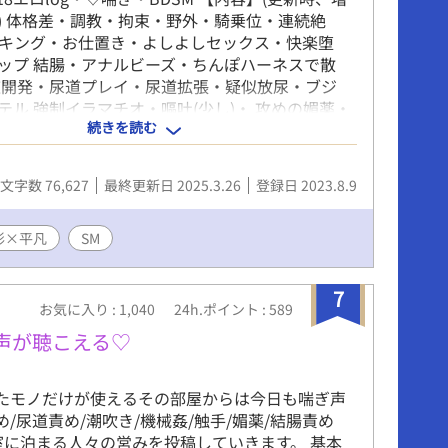
) 体格差・調教・拘束・野外・騎乗位・連続絶
キング・お仕置き・よしよしセックス・快楽堕
ップ 結腸・アナルビーズ・ちんぽハーネスで散
道開発・尿道プレイ・尿道拡張・疑似放尿・ブジ
テル 強制イラマチオ・嘔吐(少し)・ 攻めの媚薬・
続きを読む
小スカ・靴舐め 婚前調教編：ストリップ・竿酒・
舐め・開発・ぺニス緊縛・イラマチオ・オナ禁
たい】種付けプレス・体格差のあるプレイ・ピア
文字数 76,627
最終更新日 2025.3.26
登録日 2023.8.9
鼻穴射精・喉奥開発・乳首開発・乳首ピアス・お
の謝罪・ハメ懇願土下座・異物挿入・産卵・貞操
らぶ軸で書きたい)フィスト・アナルホール 内容が分
形×平凡
SM
よう更新日とプレイがタイトル。基本繋がってな
ベのために、応援や感想waveboxにいただけるとと
7
です♡
お気に入り : 1,040
24h.ポイント : 589
声が聴こえる♡
たモノだけが使えるその部屋からは今日も喘ぎ声
/尿道責め/潮吹き/機械姦/触手/媚薬/結腸責め
、寝室に泊まる人々の営みを投稿していきます。 基本