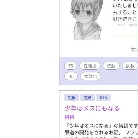
いたしまし
去すること
引き続きこ
（BS）学
脳を行って
葵は、 女
は、何も知
文字
たして、葵
に恋する乙
TS
性転換
洗脳
奇な半生を
調教
す。 ☆☆
BL
女体化
直して、一章
うの以下の
https://
短編
完結
R18
調教、監禁
発、洗脳、
少年はメスにもなる
化、牝化、
碧碧
服、制服、
「少年はオスになる」の続編です
み、手術、
尿道の開発をされるお話。 フラ
SF、異世