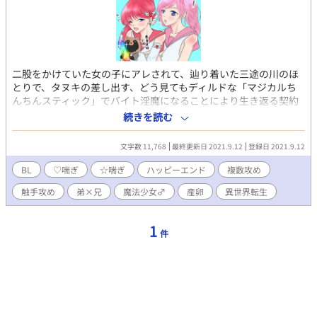
二股をかけていた女の子にアレされて、辿り着いた三途の川のほ
とりで、タヌキの差し出す、どう見てもディルドな「マジカルち
んちんスティック」でバイト淫魔になることにより生き返る契約
をしたが、もう既に俺の身体は荼毘に付されていて──。代わり
続きを読む
に用意された世界は、俺が追っていたアニメ、「きらきら☆きゅ
んきゅん♡ツインクルスター」の世界？それも、１８禁、ＢＬバ
文字数 11,768
最終更新日 2021.9.12
登録日 2021.9.12
ージョンだとう？？ ※あばらさんの設定をお借りしております ※
まじちんアンソロに寄せた作品ですが、解禁になりましたので転
BL
♡喘ぎ
☆喘ぎ
ハッピーエンド
複数攻め
載します ※ムーンライトノベルズ様にも掲載いたします ※表紙は
触手攻め
弟×兄
魔法少女♂
産卵
異世界転生
mettaさんに描いて頂きました
1
件