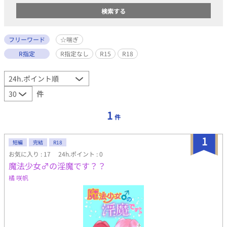
フリーワード
☆喘ぎ
R指定
R指定なし
R15
R18
件
1
件
1
短編
完結
R18
お気に入り : 17
24h.ポイント : 0
魔法少女♂の淫魔です？？
橘 咲帆