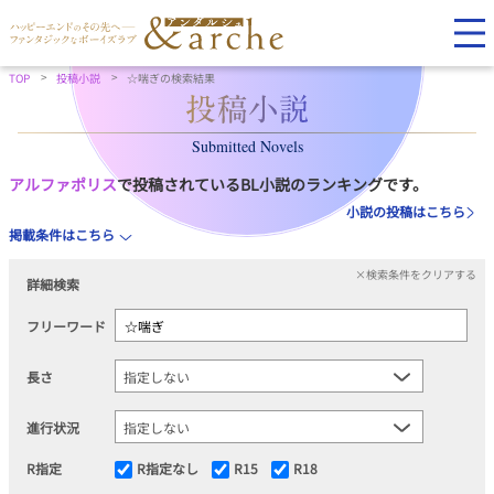
TOP
投稿小説
☆喘ぎの検索結果
Submitted Novels
アルファポリス
で投稿されているBL小説のランキングです。
小説の投稿はこちら
掲載条件はこちら
×検索条件をクリアする
詳細検索
フリーワード
長さ
進行状況
R指定
R指定なし
R15
R18