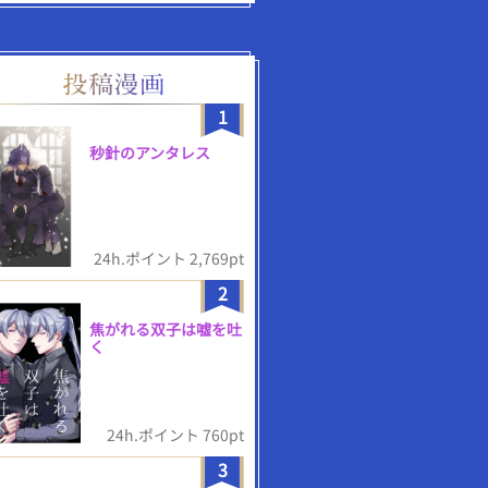
1
秒針のアンタレス
24h.ポイント 2,769pt
2
焦がれる双子は嘘を吐
く
24h.ポイント 760pt
3