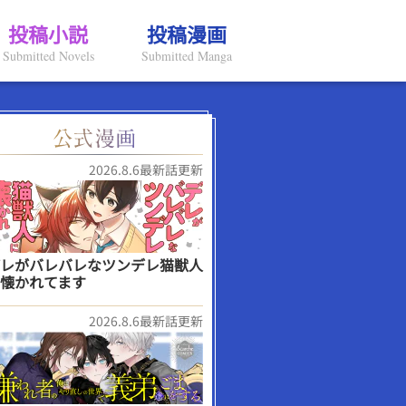
投稿小説
投稿漫画
Submitted Novels
Submitted Manga
2026.8.6最新話更新
レがバレバレなツンデレ猫獣人
懐かれてます
2026.8.6最新話更新