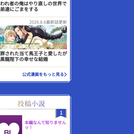
われ者の俺はやり直しの世界で
弟達にごまをする
2026.8.6最新話更新
罪された当て馬王子と愛したが
黒龍陛下の幸せな結婚
公式漫画をもっと見る
1
本編なんて知りません
ッ！