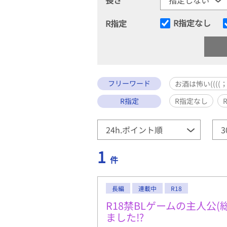
R指定なし
R指定
フリーワード
お酒は怖い((((；
R指定
R指定なし
1
件
長編
連載中
R18
R18禁BLゲームの主人公(
ました⁉