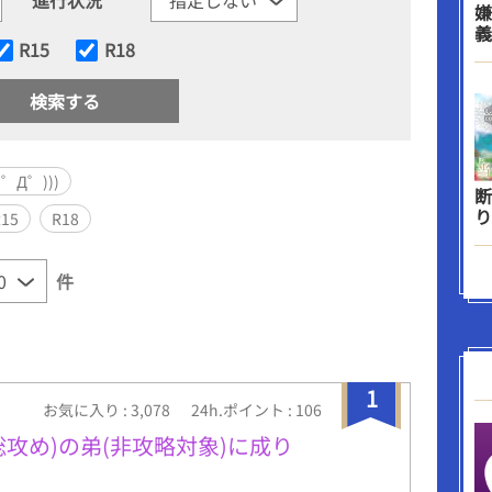
嫌
義
R15
R18
゜Д゜)))
断
り
R15
R18
件
1
お気に入り : 3,078
24h.ポイント : 106
総攻め)の弟(非攻略対象)に成り