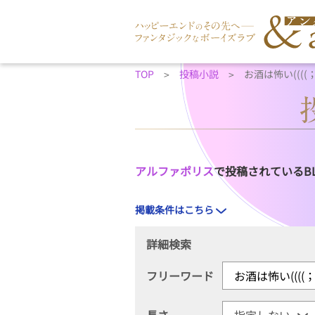
TOP
投稿小説
お酒は怖い((((
アルファポリス
で投稿されているB
掲載条件はこちら
詳細検索
フリーワード
長さ