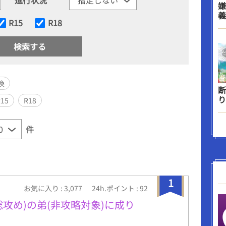
嫌
義
R15
R18
換
断
り
R15
R18
件
1
お気に入り : 3,077
24h.ポイント : 92
総攻め)の弟(非攻略対象)に成り