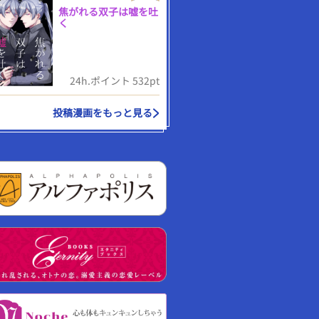
焦がれる双子は嘘を吐
く
24h.ポイント 532pt
投稿漫画をもっと見る