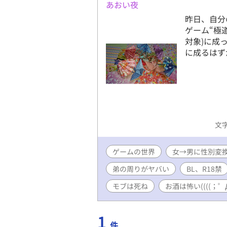
あおい夜
昨日、自分
ゲーム“極
対象)に成
に成るはず
文字
ゲームの世界
女→男に性別変
弟の周りがヤバい
BL、R18禁
モブは死ね
お酒は怖い((((；゜Д
1
件