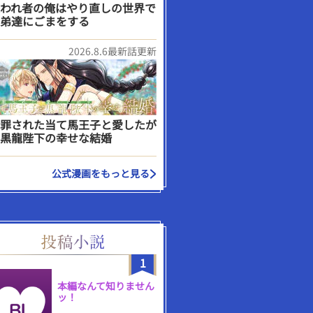
われ者の俺はやり直しの世界で
弟達にごまをする
2026.8.6最新話更新
罪された当て馬王子と愛したが
黒龍陛下の幸せな結婚
公式漫画をもっと見る
1
本編なんて知りません
ッ！