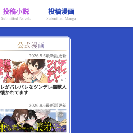
投稿小説
投稿漫画
Submitted Novels
Submitted Manga
2026.8.6最新話更新
レがバレバレなツンデレ猫獣人
懐かれてます
2026.8.6最新話更新