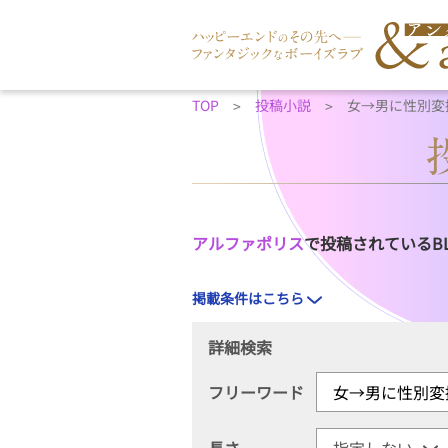
TOP
投稿小説
女→男に性別変
アルファポリス
で投稿されているB
掲載条件はこちら
詳細検索
フリーワード
長さ