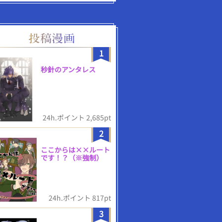
1
秒針のアンタレス
24h.ポイント 2,685pt
2
ここからは××ルート
です！？（※強制）
24h.ポイント 817pt
3