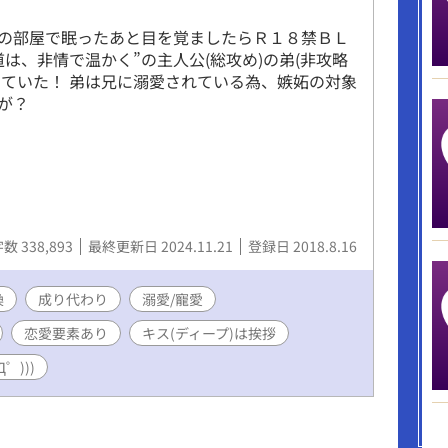
の部屋で眠ったあと目を覚ましたらＲ１８禁ＢＬ
道は、非情で温かく”の主人公(総攻め)の弟(非攻略
っていた！ 弟は兄に溺愛されている為、嫉妬の対象
が？
数 338,893
最終更新日 2024.11.21
登録日 2018.8.16
換
成り代わり
溺愛/寵愛
恋愛要素あり
キス(ディープ)は挨拶
゜)))