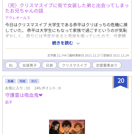
〈完〉クリスマスイブに街で女装した弟と出会ってしまっ
たお兄ちゃんの話
アウレオールス
今日はクリスマスイブ 大学生である恭平はクリぼっちの危機に瀕
していた。 恭平は大学生にもなって家族で過ごすというのが気恥
ずかしく、周りには予定があると見栄を張っていたので、今更頼
れる友達もいなかった。 晩ごはんも家族は自分達の分しか用意し
続きを読む
ていないだろう。 そうして彼は家を飛び出した。 適当に1日を過
ごそうと街に出たはいいが、周りはカップルだらけで彼の憂鬱は
文字数 22,744
最終更新日 2021.12.27
登録日 2021.12.24
加速していく。 そんな時、おじさんに絡まれている女の子を見つ
け、仲裁に入るが、実はその女の子が………弟で！？ ※クリスマ
BL
女装男子
兄弟
クリスマスイブ
恋愛要素あり
スまでのお話となっています
20
長編
完結
R15
お気に入り : 33
24h.ポイント : 0
守護霊は吸血鬼❤
凪子