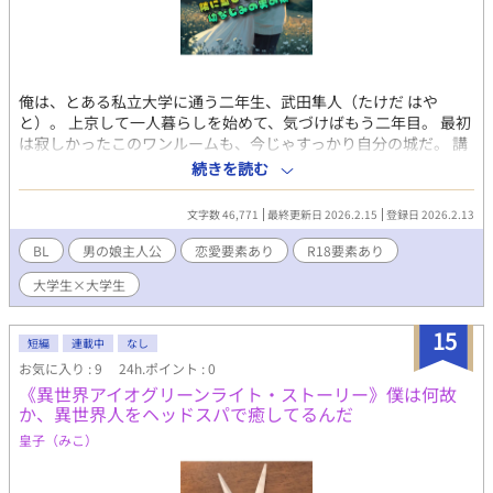
俺は、とある私立大学に通う二年生、武田隼人（たけだ はや
と）。 上京して一人暮らしを始めて、気づけばもう二年目。 最初
は寂しかったこのワンルームも、今じゃすっかり自分の城だ。 講
義はそこそこ、バイトもそこそこ。 彼女？……いない。 そんな平
続きを読む
凡な日常に、小さな変化が起きた。 アパートの廊下に、段ボール
が積まれている。 大家さんと見知らぬ人影。 どうやら、隣の部屋
文字数 46,771
最終更新日 2026.2.15
登録日 2026.2.13
に誰かが引っ越してくるらしい。 （女の子だったらいいな……）
思わず、そんな期待が頭をよぎる。 いや、別に下心があるわけじ
BL
男の娘主人公
恋愛要素あり
R18要素あり
ゃない。 ただ、どうせなら可愛い子がいいなってだけで。 ――ま
大学生×大学生
さか、その「隣人」が、 俺の人生をひっくり返す存在になるなん
て、 この時の俺は、まだ知らなかった。
15
短編
連載中
なし
お気に入り : 9
24h.ポイント : 0
《異世界アイオグリーンライト・ストーリー》僕は何故
か、異世界人をヘッドスパで癒してるんだ
皇子（みこ）