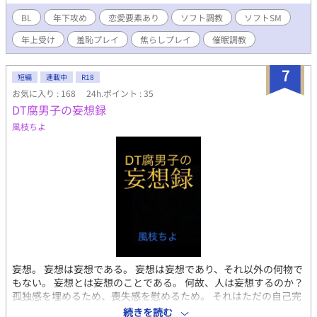
BL
年下攻め
恋愛要素あり
ソフト調教
ソフトSM
年上受け
羞恥プレイ
焦らしプレイ
催眠調教
7
短編
連載中
R18
お気に入り : 168
24h.ポイント : 35
DT腐男子の妄想録
風枝ちよ
妄想。 妄想は妄想である。 妄想は妄想であり、それ以外の何物で
もない。 妄想とは妄想のことである。 何故、人は妄想するのか？
孤独感を埋めるため、喪失感を慰めるため。 それはただの自己完
結。 快楽を得るため、幸福感を感じるため。 それはただの自己満
続きを読む