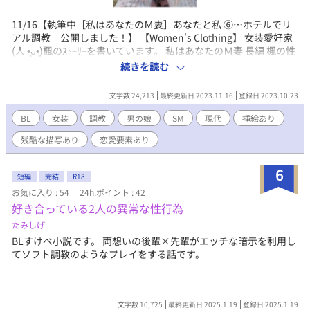
11/16【執筆中［私はあなたのＭ妻］あなたと私 ⑥…ホテルでリ
アル調教 公開しました！】 【Women's Clothing】 女装愛好家
(⁠人⁠ ⁠•͈⁠ᴗ⁠•͈⁠)楓のｽﾄｰﾘｰを書いています。 私はあなたのＭ妻 長編 楓の性
同一性障害の理解者である友達の大介がマゾ堕ちし楓にＳ嬢なる
続きを読む
事を求めるが…楓も一也にマゾ女装妻の調教を受け始めることに
なります おとこの娘【26歳の記憶】短編 楓の女装アナル初体験の
文字数 24,213
最終更新日 2023.11.16
登録日 2023.10.23
話で大介がマゾ墜ちになる体験記になります 【登場人物】 ゆめの
楓 小説の主人公ｱﾗﾌｫｰの女装者…Ｍ気質、性に貪欲、厭らしく淫
BL
女装
調教
男の娘
SM
現代
挿絵あり
ら 山岡 一也 小説では「あなた」と呼ばれる純男、Ｓ気質、楓の
残酷な描写あり
恋愛要素あり
精神調教の主 山本 大介 楓のよき理解者でお友達、Ｓ⇒Ｍ、セフ
レ 峰 藤子 楓の初体験の熟女装者、女装レズマニア
6
短編
完結
R18
お気に入り : 54
24h.ポイント : 42
好き合っている2人の異常な性行為
たみしげ
BLすけべ小説です。 両想いの後輩×先輩がエッチな暗示を利用し
てソフト調教のようなプレイをする話です。
文字数 10,725
最終更新日 2025.1.19
登録日 2025.1.19