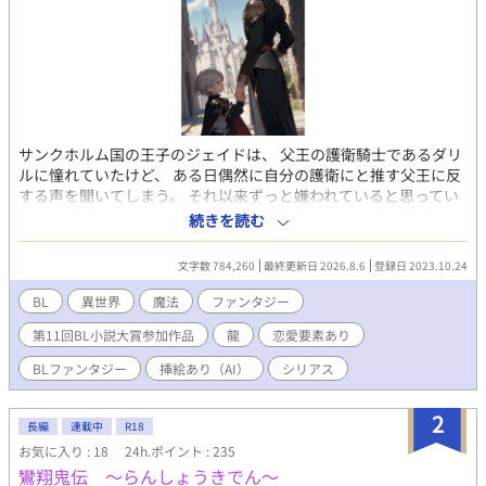
サンクホルム国の王子のジェイドは、 父王の護衛騎士であるダリ
ルに憧れていたけど、 ある日偶然に自分の護衛にと推す父王に反
する声を聞いてしまう。 それ以来ずっと嫌われていると思ってい
た王子だったが少しずつ打ち解けて いつかはそれが愛に変わって
続きを読む
いることに気付いた。 それと同時に何故父王が最強の自身の護衛
を自分につけたのか理解す時が来る。 王家はある者に裏切りによ
文字数 784,260
最終更新日 2026.8.6
登録日 2023.10.24
り、 無惨にもその策に敗れてしまう。 剣が苦手でずっと魔法の研
究をしていた王子は、 責めて騎士だけは助けようと、 刃にかかる
BL
異世界
魔法
ファンタジー
寸前の所でとうの昔に失ったとされる 時戻しの術をかけるが…
第11回BL小説大賞参加作品
龍
恋愛要素あり
BLファンタジー
挿絵あり（AI）
シリアス
2
長編
連載中
R18
お気に入り : 18
24h.ポイント : 235
鸞翔鬼伝 〜らんしょうきでん〜