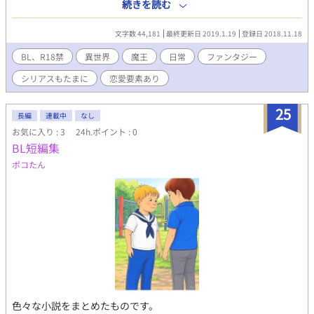
「この世界を助けてほしい」と… まさかの召喚主が魔族！ってち
続きを読む
ょっとー！なんで俺をなでなでするのー？！ちょっとそのてつ
き！やめてください！ といったコミカルな異世界での魔族とのイ
文字数 44,181
最終更新日 2019.1.19
登録日 2018.11.18
チャコラファンタジーを予定しています。 もちろんハピエン予定
です 性描写含めた話がある場合は★マーク 鬱展開や重い話が入っ
BL、R18禁
異世界
魔王
日常
ファンタジー
ている場合は※マークを入れていきます そういった描写が苦手
シリアスもたまに
恋愛要素あり
な方はリターンをお願いします。 更新日変更や更新スケジュール
については近況ボードをご参考ください。 表紙絵は自作
25
長編
連載中
なし
お気に入り : 3
24h.ポイント : 0
BL短編集
ポコたん
色々な小説をまとめたものです。