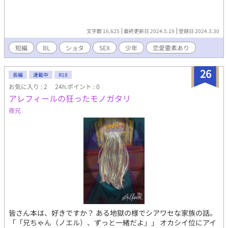
文字数 16,625
最終更新日 2024.5.19
登録日 2024.3.30
短編
BL
ショタ
SEX
少年
恋愛要素あり
26
長編
連載中
R18
お気に入り : 2
24h.ポイント : 0
アレフィールの狂ったモノガタリ
夜兄
皆さん本は、好きですか？ ある地獄の様でシアワセな家族の話。
「「兄ちゃん（ノエル）、ずっと一緒だよ」」 オカシイ位にアイ