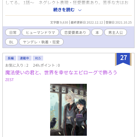
してる。 1話～ ネグレクト表現・狂愛要素あり。苦手な方はお
戻りください 兄×弟 ？×弟 弟右固定。 作者がリバが苦手な
続きを読む
ので基本無いと思ってください「今時点では無い」 感想をお待ち
しています。 誤字報告なども受け付けております。
文字数 9,630
最終更新日 2022.12.12
登録日 2021.10.25
日常
ヒューマンドラマ
恋愛要素あり
本
男主人公
BL
ヤンデレ・執着・狂愛
27
長編
連載中
R15
お気に入り : 2
24h.ポイント : 0
魔法使いの君と、世界を幸せなエピローグで飾ろう
ZEST