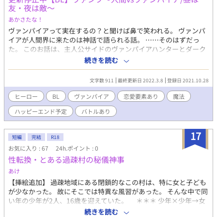
友・夜は敵〜
あかさたな！
ヴァンパイアって実在するの？と聞けば鼻で笑われる。 ヴァンパ
イアが人間界に来たのは神話で語られる話。 ……そのはずだっ
た。 このお話は、主人公サイドのヴァンパイアハンターとダーク
サイドのヴァンパイアによる物語。 世界の真実を知った時、皆の
続きを読む
心は一つになるだろう。 ーーーーーーー こちらの連載は0のつく
日（10.20.30）の20時に更新 【2022年4月20日連載再開予定】 １
文字数 911
最終更新日 2022.3.8
登録日 2021.10.28
０万字越えのボリュームで作りたいくらいの予定です。 今年末頃
には完結して欲しい…。 長めに、のんびりゆるりとお付き合いい
ヒーロー
BL
ヴァンパイア
恋愛要素あり
魔法
ただけると幸いです！ 途中加筆修正誤字脱字直しは無言で入りま
ハッピーエンド予定
バトルあり
す（ストーリー展開に問題が起こらない程度）がお許しいただけ
ると幸いです。1ページ目に記載して記録しておきます。 しばし
このお話は更新停止します。 ＿＿＿＿＿＿＿＿＿＿ BL短編集やミ
17
短編
完結
R18
ステリー小説は現在も連載中なので、よければ足を運んでみてく
お気に入り : 67
24h.ポイント : 0
ださい！ こちらは全年齢対象の健全な作品を目指しています。
性転換・とある過疎村の秘儀神事
あけ
【挿絵追加】 過疎地域にある閉鎖的なこの村は、特に女と子ども
が少なかった。 故にそこでは特異な風習があった。 そんな中で同
い年の少年が2人、16歳を迎えていた。 ＊＊＊ 少年×少年→女
の子 の性転換エロBLです。 性転換は少しふたなり風味です。 苦
続きを読む