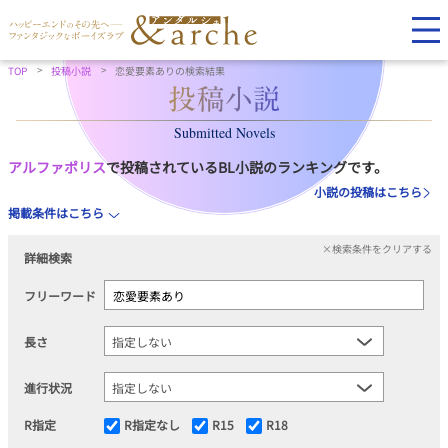
TOP
投稿小説
恋愛要素ありの検索結果
Submitted Novels
アルファポリス
で投稿されているBL小説のランキングです。
小説の投稿はこちら
掲載条件はこちら
×検索条件をクリアする
詳細検索
フリーワード
長さ
進行状況
R指定
R指定なし
R15
R18