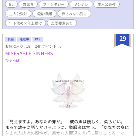
なことは露知らず、田舎町でぶらぶらと旅をする平凡な男は妖艶
BL
異世界
ファンタジー
ヤンデレ
主人公最強
な美少年に絡まれる。
主人公受け
溺愛/執着
絆されない受け
年下攻め×年上受け
恋愛要素あり
29
長編
連載中
R18
お気に入り : 18
24h.ポイント : 0
MISERABLE SINNERS
ひゃっぽ
「見えますよ。あなたの罪が」 彼の声は優しく、柔らかい。
まるで幼子に語りかけるように、聖職者は言う。 「あなたの身に
刻まれた肉慾の魔性が、愚かな人間達を非行に駆り立てる。で