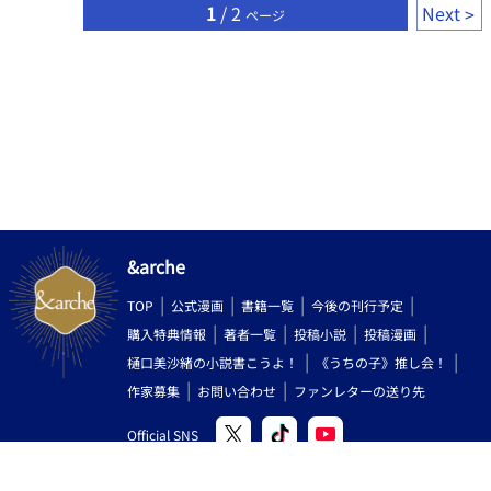
1
/ 2
Next
ページ
&arche
TOP
公式漫画
書籍一覧
今後の刊行予定
購入特典情報
著者一覧
投稿小説
投稿漫画
樋口美沙緒の小説書こうよ！
《うちの子》推し会！
作家募集
お問い合わせ
ファンレターの送り先
Official SNS