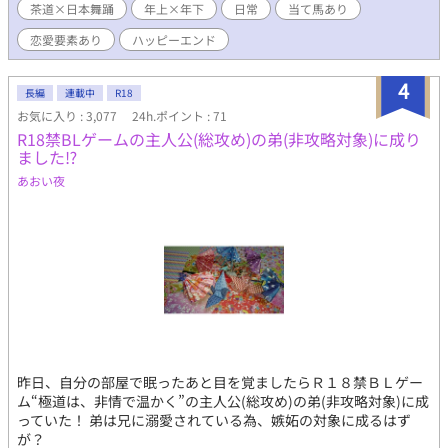
茶道×日本舞踊
年上×年下
日常
当て馬あり
トで会えるかもしれないと希望を持つ。 翠は天女として舞った。
人々を魅了する中、ソウもまた翠の舞いに目を奪われていた。 最
恋愛要素あり
ハッピーエンド
悪の再会から数か月後に出会えたが、今度は熱中症で倒れてしま
う。 記憶が失われる中、目が覚めたら病院だった。 すると横には
4
なぜかソウがいて、心臓が止まるほど驚愕する。 翠はこれ以上の
長編
連載中
R18
チャンスはないと、連絡先の交換とデートの約束をこじつける。
お気に入り : 3,077
24h.ポイント : 71
デートの約束ははっきりとしてもらえなかったが、大きな進歩だ
R18禁BLゲームの主人公(総攻め)の弟(非攻略対象)に成り
った──。
ました⁉
あおい夜
昨日、自分の部屋で眠ったあと目を覚ましたらＲ１８禁ＢＬゲー
ム“極道は、非情で温かく”の主人公(総攻め)の弟(非攻略対象)に成
っていた！ 弟は兄に溺愛されている為、嫉妬の対象に成るはず
が？