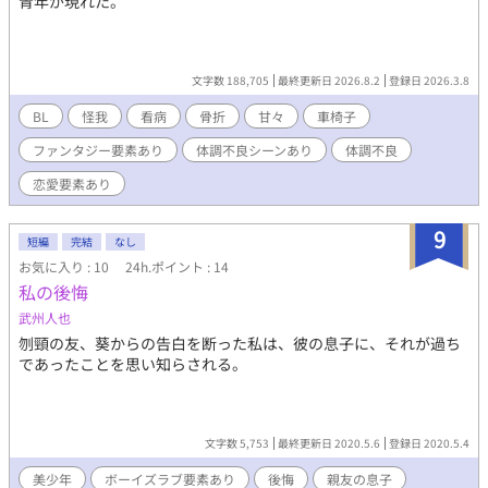
青年が現れた。
オケ/マイク/コンビニ/口止め/店長/骨折/オナ禁/患者×看護師/顔
射/騎乗位/早漏/絶倫/……and more. 【R18】
文字数 188,705
最終更新日 2026.8.2
登録日 2026.3.8
BL
怪我
看病
骨折
甘々
車椅子
ファンタジー要素あり
体調不良シーンあり
体調不良
恋愛要素あり
9
短編
完結
なし
お気に入り : 10
24h.ポイント : 14
私の後悔
武州人也
刎頸の友、葵からの告白を断った私は、彼の息子に、それが過ち
であったことを思い知らされる。
文字数 5,753
最終更新日 2020.5.6
登録日 2020.5.4
美少年
ボーイズラブ要素あり
後悔
親友の息子