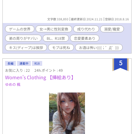
文字数 338,893
最終更新日 2024.11.21
登録日 2018.8.16
ゲームの世界
女→男に性別変換
成り代わり
溺愛/寵愛
弟の周りがヤバい
BL、R18禁
恋愛要素あり
キス(ディープ)は挨拶
モブは死ね
お酒は怖い((((；゜Д゜)))
5
長編
連載中
R18
お気に入り : 22
24h.ポイント : 49
Women's Clothing 【挿絵あり】
ゆめの 楓