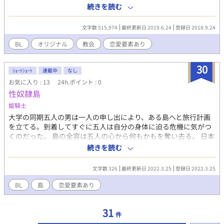
も、安心なさい。私達が浄化して差し上げます。これは、そのた
続きを読む
めの儀式なのです――」 甘い刺激と、言葉の誘惑。 彼らはこ
のふしだらな行いを、赦されるための秘跡だという。 「主は見て
文字数 515,974
最終更新日 2019.6.24
登録日 2018.9.24
おられます。あなたの献身と、信仰の全てを」 ごめんなさい、
ごめんなさいと、謝る声が頭の中に響いている。
BL
オリジナル
教会
恋愛要素あり
30
ｼｮｰﾄｼｮｰﾄ
連載中
なし
お気に入り : 13
24h.ポイント : 0
性奴隷島
姫騎士
大学の同期五人の男は一人の申し出により、ある島へと旅行計画
を立てる。到着してすぐに五人は自分の身体に迫る危機に気がつ
くのだった。 島の全容は五人の心から何もかもを奪い去る。 日本
の何処かにある性奴隷島の話。 途中からR18シーンに突入したら
続きを読む
R18タグ付けます。
文字数 326
最終更新日 2022.3.25
登録日 2022.3.25
BL
島
恋愛要素あり
31
件