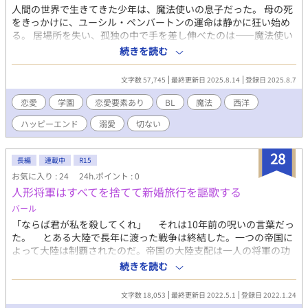
人間の世界で生きてきた少年は、魔法使いの息子だった。 母の死
をきっかけに、ユーシル・ペンバートンの運命は静かに狂い始め
る。 居場所を失い、孤独の中で手を差し伸べたのは――魔法使い
たちの世界。 そこは、彼の知らなかった“もうひとつの現実”だっ
続きを読む
た。 偏見と対立の深い溝の中、少年は仲間と出会い、傷つきなが
らも成長していく。 心の距離が近づくたび、世界の壁は少しずつ
文字数 57,745
最終更新日 2025.8.14
登録日 2025.8.7
崩れていく。 しかし、その先に待っていたのは――誰かを犠牲に
しなければならない運命だった。 これは、“愛”と“魔法”が、世界
恋愛
学園
恋愛要素あり
BL
魔法
西洋
の境界を越えて繋がっていく物語。 優しくて、悲しくて、痛みを
ハッピーエンド
溺愛
切ない
知るひとりの少年の、選択の記録。 ――魔法使いの君と、世界を
幸せなエピローグで飾ろう。
28
長編
連載中
R15
お気に入り : 24
24h.ポイント : 0
人形将軍はすべてを捨てて新婚旅行を謳歌する
バール
「ならば君が私を殺してくれ」 それは10年前の呪いの言葉だっ
た。 とある大陸で長年に渡った戦争は終結した。一つの帝国に
よって大陸は制覇されたのだ。帝国の大陸支配は一人の将軍の功
績が大きかった。 絶世の美貌と武勇を持つ、「人形将軍」だ。
続きを読む
しかし、帝国の皇帝は人形将軍に自身の娘を下賜しようとする
が将軍はそれを断り、「新婚旅行をする」と言い残して姿を消し
文字数 18,053
最終更新日 2022.5.1
登録日 2022.1.24
てしまう。 3年後、クーデターの噂が大陸に流れ始める。そん