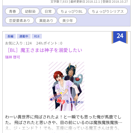
文字数 7,933
最終更新日 2018.12.1
登録日 2018.10.27
ポーツ推薦で大学の野球部に所属している兄に比べ、非常に肩身
の狭い思いをしている。 しかしながら、肩身の狭い思いは右に同
青春
幼馴染
日常
ちょっぴりBL
ちょっぴりシリアス
じ。日々、女共に囲まれ姦しい。ガタイがいい、幼馴染が羨まし
恋愛要素あり
異能あり
美少年
い。 幼馴染の目付きが疎ましい。そして、自分の異能が憎らし
い。 ＊女子との絡み有
24
長編
連載中
R18
お気に入り : 124
24h.ポイント : 0
［BL］魔王さまは神子を溺愛したい
瑞祥 啓可
わーい異世界に飛ばされたよ！と一瞬でも思った俺が馬鹿でし
た。 飛ばされたと思いきや、目の前にいるのは魔族魔族魔族…
え、ジ・エンド？！ でも、王座に座っている魔王さんは言う。