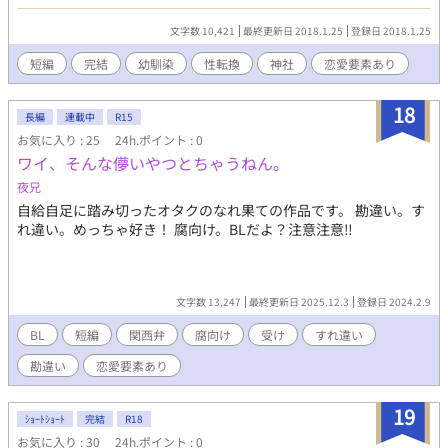
手な方はご注意ください。
文字数 10,421
最終更新日 2018.1.25
登録日 2018.1.25
短編
完結
幼馴染
性転換
神社
恋愛要素あり
18
長編
連載中
R15
お気に入り : 25
24h.ポイント : 0
ワイ、そんな儚いやつとちゃうねん。
夜兄
自給自足に踏み切ったオタクのなれ果ての作品です。 勘違い。す
れ違い。めっちゃ好き！ 腐向け。BLだよ？注意注意‼
文字数 13,247
最終更新日 2025.12.3
登録日 2024.2.9
BL
短編
関西弁
腐向け
受け
すれ違い
勘違い
恋愛要素あり
19
ｼｮｰﾄｼｮｰﾄ
完結
R18
お気に入り : 30
24h.ポイント : 0