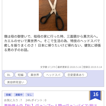
僕は母の御使いで、祖母の家に行った時、三面鏡から異次元へ。
カエルのせいで異世界へ。そこで生活の為、特技のヘッドスパで
癒しを振りまくのさ！ 日本に帰りたいけど帰れない、健気に頑張
る男の子のお話。
文字数 17,379
最終更新日 2020.5.16
登録日 2019.9.14
BL
短編
異世界
ヘッドスパ
恋愛要素あり
美容師見習い
16
長編
連載中
なし
お気に入り : 7
24h.ポイント : 0
更新停止中【BL】ヴァンプ〜人間vsヴァンパイア/昼は