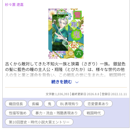
紗々置 遼嘉
古くから敵対してきた不知火一族と狭霧（さぎり）一族。 銀鼠色
の髪に藍色の瞳の主人公・翔隆（とびたか）は、様々な世代の他
人の生と業と運命を背負い、この戦乱の世に生まれた。 戦国時代
の武将達と関わりながら必死に生きていく主人公の物語。 ＢＬな
続きを読む
伽とその他過酷な描写、男女の関係が出ます。 話の中で睦言が出
る時は題名と作中に※を付けます。苦手な方は避けて下さい。
文字数 1,036,393
最終更新日 2026.8.8
登録日 2022.11.11
織田信長
長編
鬼
BL表現有り
恋愛要素あり
性描写強め
暴力・流血・残酷表現あり
戦国時代
第10回歴史・時代小説大賞エントリー