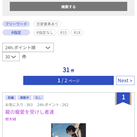
フリーワード
恋愛要素あり
R指定
R指定なし
R15
R18
件
31
件
1
/ 2
Next
ページ
1
長編
連載中
なし
お気に入り : 363
24h.ポイント : 262
龍の寵愛を受けし者達
樹木緑