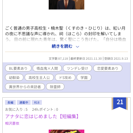
ごく普通の男子高校生・楠木聖（くすのき・ひじり）は、紅い月
の夜に不思議な声に導かれ、祠（ほこら）の封印を解いてしま
う。 目の前に現れた青年は、驚く聖にこう告げた。「自分は吸血
鬼だ」――と。 冷酷な美貌の吸血鬼はヴァンと名乗り、二百年前
続きを読む
の「血の契約」に基づき、いかなるときも好きなだけ聖の血を吸
うことができると宣言した。 憑りつかれたままでは、殺されてし
文字数 87,118
最終更新日 2021.11.30
登録日 2021.9.13
まう……！何とかして、この恐ろしい吸血鬼を祓ってしまわない
と。 クラスメイトの笹倉由宇（ささくら・ゆう）、除霊師の月代
BL要素あり
吸血鬼×人間
ツンデレ受け
恋愛要素あり
遥（つきしろ・はるか）の協力を得て、聖はヴァンを追い払おう
幼馴染
高校生主人公
ドS攻め
学園
とするが……？ ツンデレ男子高校生と、ドS吸血鬼の物語。
異世界からの来訪者
除霊師
21
長編
連載中
R18
お気に入り : 5
24h.ポイント : 0
アナタに恋はじめました【短編集】
相沢蒼依