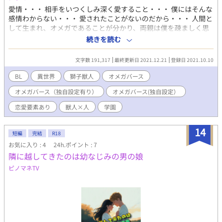
愛情・・・ 相手をいつくしみ深く愛すること・・・ 僕にはそんな
感情わからない・・・ 愛されたことがないのだから・・・ 人間と
して生まれ、オメガであることが分かり、両親は僕を疎ましく思
うようになった そして家を追い出される形でハイワード学園の寮
続きを読む
に入れられた・・・ この物語は愛情を知らないオメガと愛情をた
っぷり注がれて育った獅子獣人の物語 この物語には「幼馴染の不
文字数 191,317
最終更新日 2021.12.21
登録日 2021.10.10
良と優等生」に登場した獅子丸博昭の一人息子が登場します。
BL
異世界
獅子獣人
オメガバース
オメガバース（独自設定有り）
オメガバース(独自設定）
恋愛要素あり
獣人×人
学園
14
短編
完結
R18
お気に入り : 4
24h.ポイント : 7
隣に越してきたのは幼なじみの男の娘
ピノマネTV