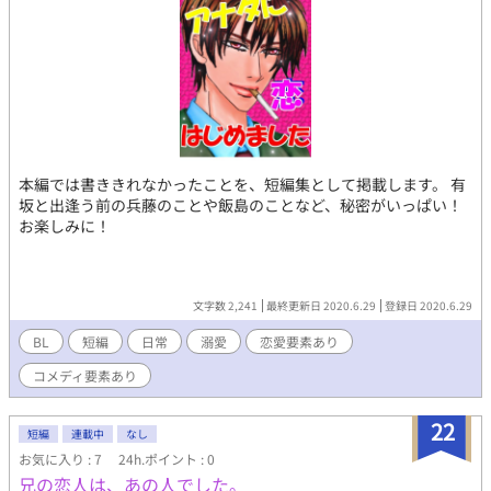
本編では書ききれなかったことを、短編集として掲載します。 有
坂と出逢う前の兵藤のことや飯島のことなど、秘密がいっぱい！
お楽しみに！
文字数 2,241
最終更新日 2020.6.29
登録日 2020.6.29
BL
短編
日常
溺愛
恋愛要素あり
コメディ要素あり
22
短編
連載中
なし
お気に入り : 7
24h.ポイント : 0
兄の恋人は、あの人でした。