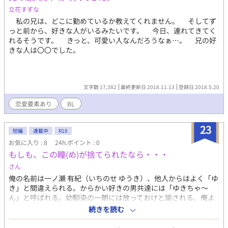
立花すずな
私の兄は、どこに勤めているか教えてくれません。 そしてず
っと前から、好きな人がいるみたいです。 今日、連れてきてく
れるそうです。 きっと、可愛い人なんだろうなぁ…。 兄の好
きな人は〇〇でした。
文字数 17,382
最終更新日 2018.11.13
登録日 2018.5.20
恋愛要素あり
BL
23
短編
連載中
R18
お気に入り : 8
24h.ポイント : 0
もしも、この瞳(め)が捨てられたなら・・・
さん
俺の名前は一ノ瀬 有紀（いちのせ ゆうき）、他人からはよく「ゆ
き」と間違えられる。からかい好きの男共達には「ゆきちゃ～
ん」と呼ばれる。幼馴染の一朗には放っておけと諭される、俺よ
りマシだと。 鈴木一朗こと、イチローは野球部所属の熱い男だ。
続きを読む
高身長の爽やかBOY、だがいかんせん、三振王と呼ばれている。
あのイチローとは大違いでリトルリーグの監督でもある父親やス