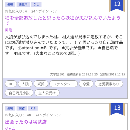
12
（@Miki59433797463）のお題で書かせていただいたものも含み
長編
連載中
なし
ます。 ・海藻バースはわかめちゃん（@fuesugiruwakame）の設
お気に入り : 4
24h.ポイント : 7
定をお借りして書かせていただいたものです（設定説明は本編の
狼を全部追放したと思ったら妖狐が忍び込んでいたよう
前に掲載しています）
で
風霞
人狼が忍び込んでしまった村。 村人達が見事に追放するが、そこ
には妖狐が潜り込んでいたようで、、！？ 思いっきり自己満作品
です。 ⚠️attention ✱BLです。 ✱文才が皆無です。 ✱自己満で
す。 ✱BLです。(大事なことなので2回。)
文字数 501
最終更新日 2018.12.25
登録日 2018.12.25
BL
人狼
妖狐
ファンタジー
恋愛
恋愛要素あり
自己満足小説
主人公受け
13
長編
完結
R18
お気に入り : 148
24h.ポイント : 7
出会ったのは喫茶店
ジャム