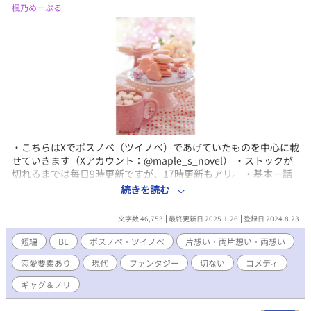
楓乃めーぷる
・こちらはXでポスノベ（ツイノベ）であげていたものを中心に載
せていきます（Xアカウント：@maple_s_novel） ・ストックが
切れるまでは毎日9時更新ですが、17時更新もアリ。 ・基本一話
完結です。続き物は番号を振ります。 ・自作品の番外編も含みま
続きを読む
す（Xであげていたものを中心に、他サイトに投稿済のお話も投稿
予定です） ・基本はハピエン系ですが、たまにメリバや少し怖い
文字数 46,753
最終更新日 2025.1.26
登録日 2024.8.23
お話もあります（注意書きアリ。苦手な方はご注意ください。タ
イトルに※が付いてます） ・ギャグとノリと勢いで書いている話
短編
BL
ポスノベ・ツイノベ
片想い・両片想い・両想い
もあります。内容がぶっ飛んでいますがお許しください（笑） ・
恋愛要素あり
現代
ファンタジー
切ない
コメディ
ほんのりエロもアリ（R15。タイトルに☆印が付いてます） ・お
題系の話もアリ。 〇〇の日シリーズは、一ノ瀬麻紀さん
ギャグ＆ノリ
（@maki_passetemps）のお題をお借りして書かせていただい
たものです ・お題系ポスノベは未希かずはさん