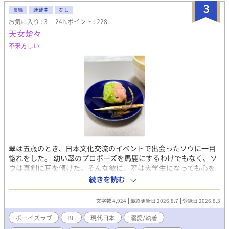
3
長編
連載中
なし
お気に入り : 3
24h.ポイント : 228
天女楚々
不来方しい
翠は五歳のとき、日本文化交流のイベントで出会ったソウに一目
惚れをした。 幼い翠のプロポーズを馬鹿にするわけでもなく、ソ
ウは真剣に耳を傾けた。そんな彼に、翠は大学生になっても心を
奪われ続けていた。 翠は親の付き合いで日本舞踊を始め、大学生
続きを読む
になってからも続けていた。五月に行われる舞台で舞いを披露す
るが、そこで大人になったソウと出会う。だが横やりが入ってし
文字数 4,924
最終更新日 2026.8.7
登録日 2026.8.3
まい、結局話すこともできず最悪の再会となってしまった。 のち
に彼は茶道の家の人間だと知り、ソウとしかわからなかった人物
ボーイズラブ
BL
現代日本
溺愛/執着
を知ることができた。早ければ夏休み中の日本文化交流のイベン