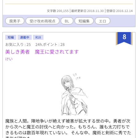
足。 未来に想いを馳せるため、過去の過ちから目を背けるため。
それはただの自己逃避。 自己完結、自己満足、自己逃避。 すべて
文字数 200,155
最終更新日 2018.11.30
登録日 2016.12.14
は自分のために妄想する。 そこに他人が介入する余地はない。 ひ
とりで、一人だけで独りっきりで収まっている。 内向きである。
腐男子
受け攻め両視点
BL
短編集
エロ
外に向くこともなく誰にも止められず、妄想はひとつの個体の中
であらぬ方向へとはばたいていく。 妄想。 妄想は妄想である。 ー
8
ーーーーーーーーー エロいだけの短編集。 BでLな腐りきった妄想
短編
連載中
R18
を超不定期に投稿していこうと思います。 不勉強ゆえ、変な描写
お気に入り : 25
24h.ポイント : 28
やおかしな所もあるとは思いますが、よろしくお願いします。 リ
美しき勇者 魔王に愛されてます
クエストは随時受け付けております。 感想に送ってくだされば、
けい
私の萌えと性癖と趣味嗜好によって採用いたします。 風呂/部活/
ライバル/乳首責め/家庭教師/保健体育/フェラ/痴漢/男の娘/バイ/
放送室/放送/修学旅行/夜這い/キス/片想い/両想い/彼氏/勉強会/ご
褒美/オナニー/いちゃラブ/プール/更衣室/高校生/寮/同室/朝勃ち/
迷子/ラブホ/確信犯/卒業旅行/温泉/大浴場/浴衣/マンネリ化解消/
バイブ/耳舐め/戦国時代/水泳/流れで/夏。/両片想い/林間学校/テ
ント/義兄弟/厨二病/屋上/先輩/銀杏/恋愛要素あり/ハッピーエン
ド/執事×お坊っちゃま/ショタ受け/精通/海/岩場/襲い受け/ディー
プキス/青姦/試着室/鏡/声抑える/おねだり/体育/体操服/着衣/汗/ト
イレ/変態/絆創膏/引っ越し/お礼/童貞/DO☆GE☆ZA/アナニー/方
言/大学生/先輩の家/手コキ/体育倉庫/強引に/乳首舐め/美術部/後
魔族と人間。陣地争いが絶えず被害が拡大する世の中。勇者が次
輩攻め/スケッチブック/授業中/銭湯/おじさん×ショタ/純粋/腐友
から次へと魔王の討伐へと向かった。もちろん、誰も太刀打ちで
達/家/宅急便/口内射精/精飲/先生×生徒/教卓/放課後/教室/補習/誘
きるものは数百年現れていない。 そんな中、魔術と剣術に秀でた
い受け/くぱぁ/隣人/ネット/幽霊/生徒会/生徒会長×役員/噂/カラ