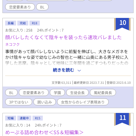
恋愛要素あり
BL
10
長編
完結
R18
お気に入り : 258
24h.ポイント : 7
顔バレしたくなくて陰キャを装ったら速攻バレました
ネコフク
事情があって顔バレしないように前髪を伸ばし、大きなメガネを
かけ陰キャな姿で幼なじみの智也と一緒に山奥にある男子校に入
学した志摩。陰キャとして地味に三年間を過ごすつもりだったの
に入学当日からオカン属性の智也に担がれ廊下を走られた事によ
続きを読む
り目立たない学園生活グッバイ。せめて顔バレだけはと思ってい
たのにソッコー生徒会長の黒主青藍にバレました。風紀委員長の
文字数 63,311
最終更新日 2023.7.31
登録日 2023.6.10
如月緋色にもバレたけど志摩の姉兄の説得（脅迫）で守ってもら
える事になったのはいいけど何故かエロ格好いい会長とエロい声
BL
恋愛要素あり
学園
生徒会長
風紀委員長
の風紀委員長にグイグイ来られ・・・俺くらくら腰砕けなんです
3Pではない
囲い込み
女性からのレイプ表現あり
けど⁉ 生徒会長×主人公、風紀委員長×主人公。３Ｐはありませ
ん。 全１３話、番外編３話、ｉｆの世界２話予定、本編完結済。
その後は多分ゆっくり更新します。 ※６話目に主人公が女にレイ
11
短編
連載中
R15
プされる会話があるのでご注意下さい。 小説家になろうさんで投
お気に入り : 14
24h.ポイント : 7
稿済。
めーぷる詰め合わせ＜SS＆短編集＞