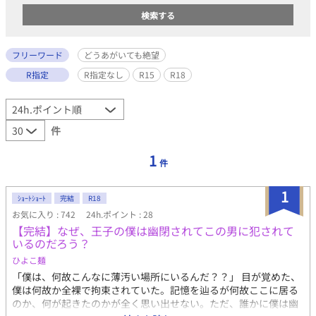
フリーワード
どうあがいても絶望
R指定
R指定なし
R15
R18
件
1
件
1
ｼｮｰﾄｼｮｰﾄ
完結
R18
お気に入り : 742
24h.ポイント : 28
【完結】なぜ、王子の僕は幽閉されてこの男に犯されて
いるのだろう？
ひよこ麺
「僕は、何故こんなに薄汚い場所にいるんだ？？」 目が覚めた、
僕は何故か全裸で拘束されていた。記憶を辿るが何故ここに居る
のか、何が起きたのかが全く思い出せない。ただ、誰かに僕は幽