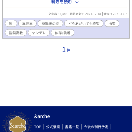
閉されて犯されていたようだ。ショックを受ける僕の元に見知ら
続きを読む
ぬ男が現れた。 なぜ、王子で最愛の婚約者が居たはずの僕はここ
に閉じ込められて、男に犯されたのだろう？ そして、僕を犯そう
文字数 32,483
最終更新日 2021.12.18
登録日 2021.12.7
とする男が、ある提案をする。 「そうだ、ルイス、ゲームをしよ
う。お前が俺にその体を1回許す度に、記憶のヒントを1つやろ
BL
異世界
断罪後の話
どうあがいても絶望
拘束
う」 拘束されて逃げられない僕にはそれを拒む術はない。行為を
監禁調教
ヤンデレ
依存/執着
行う度に男が話す失われた記憶の断片。少しずつ記憶を取り戻し
ていくが……。 ※いままでのギャクノリと違い、シリアスでエロ
描写も割とハード系となります。タグにもありますが「どうあが
1
件
いても絶望」、メリバ寄りの結末の予定ですので苦手な方はご注
意ください。また、「※」付きがガッツリ性描写のある回です
が、物語の都合上大体性的な雰囲気があります。
&arche
TOP
公式漫画
書籍一覧
今後の刊行予定