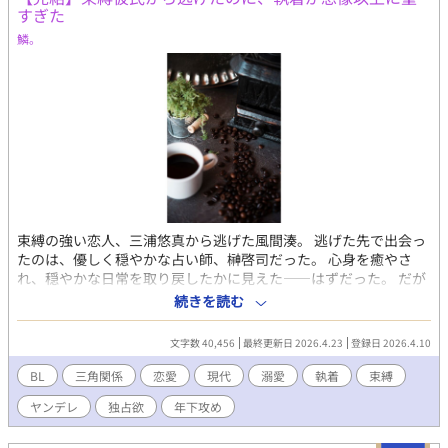
すぎた
鱗。
束縛の強い恋人、三浦悠真から逃げた風間湊。 逃げた先で出会っ
たのは、優しく穏やかな占い師、榊啓司だった。 心身を癒やさ
れ、穏やかな日常を取り戻したかに見えた——はずだった。 だが
再び現れた悠真の執着は、かつてとは比べ物にならないほど歪ん
続きを読む
でいて。 そして気付く。 誰のものにもなれないはずの自分が。
『壊れていく人間』にしか愛を見出せないということに。 依存、
文字数 40,456
最終更新日 2026.4.23
登録日 2026.4.10
執着、支配。 三人の関係は、やがて取り返しのつかない形へと崩
れていく。 ——これは、『最も壊れている人間』が愛を選び取る
BL
三角関係
恋愛
現代
溺愛
執着
束縛
物語。 逃げた先にあったのは、『もっと歪んだ愛』だった。 【完
ヤンデレ
独占欲
年下攻め
結済み】