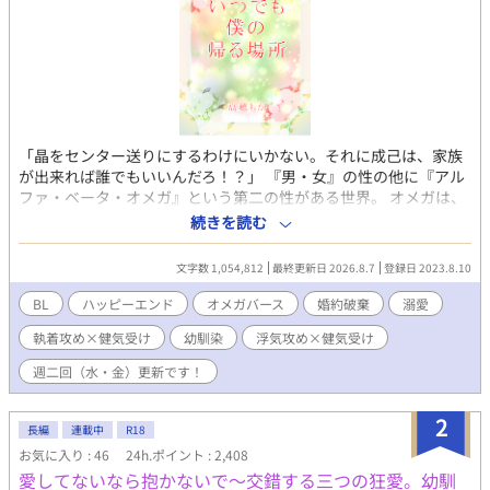
「晶をセンター送りにするわけにいかない。それに成己は、家族
が出来れば誰でもいいんだろ！？」 『男・女』の性の他に『アル
ファ・ベータ・オメガ』という第二の性がある世界。 オメガは、
少子化対策の希望として、すべての生活を国から保障される。代
続きを読む
わりに「二十歳までに伴侶がいなければ、オメガセンターで子供
を産み続けること」を義務付けられていた。 主人公・春日成己
文字数 1,054,812
最終更新日 2026.8.7
登録日 2023.8.10
は、赤ちゃんの頃に家族と離され、センターで育てられていた。
孤独な成己の支えは幼馴染の宏章の面会と『家族をもつ』という
BL
ハッピーエンド
オメガバース
婚約破棄
溺愛
夢。 「自分の家族を持って、ずっと仲良く暮らしたい」 その夢
執着攻め×健気受け
幼馴染
浮気攻め×健気受け
は、叶うはずだった。 高校からの親友で、婚約者の陽平が、彼の
初恋の人・晶と再会し、浮気をするまでは…… 成己は、二十歳の
週二回（水・金）更新です！
誕生日を目前に、婚約を解消されてしまう。 婚約者探しは絶望的
で、最早センターに行くしかない。 失意に沈む成己に手を差し伸
2
べたのは、幼馴染の宏章だった。 「俺の家族になってくれ」 兄の
長編
連載中
R18
ように思っていた宏章に、身も心も包まれ愛されて――？ ※宏章
お気に入り : 46
24h.ポイント : 2,408
(包容ヤンデレ）×成己(健気不憫）の幼馴染オメガバースBLです
愛してないなら抱かないで〜交錯する三つの狂愛。幼馴
♡ ※ストレス展開が長く続きますが、最終的にはスカッとハッ