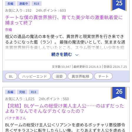
25
長編
連載中
R18
お気に入り : 192
24h.ポイント : 603
チートな僕の異世界旅行、育てた美少年の激重執着愛に
捕まって終了
奈織
祖父の遺品の魔法の本を使って、異世界と現実世界を行き来でき
るようになった藍（ラン）。 最強の魔法使いとして、気ままな週
末異世界旅行を楽しんでいたところ、スラム街で美しい少年を拾
う。 養子として立派に育てたと思っていたのに、なぜか彼は藍へ
続きを読む
の愛情をこじらせた激重のヤンデレになっていて——…！？ 「あ
ぁ……これで、やっと俺だけのラン様だ」 年の差BL。 年下イケメ
文字数 50,947
最終更新日 2026.8.3
登録日 2026.7.25
ンヤンデレ攻め × 年上異世界チート鈍感美人受け ・全２５話完
結予定 ・ゆる監禁、ちょっと無理やりな性行為があります
BL
ハッピーエンド
溺愛
異世界転移
チート
26
長編
完結
R18
お気に入り : 1,025
24h.ポイント : 560
【完結】BLゲームの総受け美人主人公……のはずだった
よね？なんでそんなデカくなったの？
バナナ男さん
BLゲームの総受け主人公＜リアン＞を虐めるボッチャリ悪役豚令
息＜ザキラス＞に転生したらしい俺。 とりあえず主人公を虐める