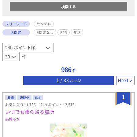
フリーワード
ヤンデレ
R指定
R指定なし
R15
R18
件
986
件
1
/ 33
Next
ページ
1
長編
連載中
R18
お気に入り : 1,735
24h.ポイント : 2,570
いつでも僕の帰る場所
高穂もか