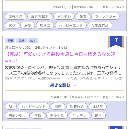
がすべての狂気の始まりだった。 「君の手はひどく冷たいね。ま
文字数 41,951
最終更新日 2026.7.3
登録日 2026.7.3
るで死人のようだ。……婚約の破棄は認めない」 何も望まず、た
だ消えようとするルシルの儚げな諦観は、逆に攻略対象たちのド
悪役令息
異世界転生
ヤンデレ
執着
ファンタジー
ス黒い支配欲と執着に火をつけてしまう。 ヤンデレ王太子アルフ
宮廷
溺愛
独占欲
ハッピーエンド
AI生成作品
レッドの圧倒的な拘束。 実直な騎士ガレッドの盲目的な献身。 天
才魔術師ノアの狂気的な探究。 ルシルが死の淵へ沈み込もうとし
たとき、三人は神の理に逆らう禁忌の魔術を実行する。 それは、
7
長編
完結
R18
自らの命と魔力をルシルの身体へ直接繋ぎ止める『命の共有契
お気に入り : 561
24h.ポイント : 1,682
約』だった――。 「君はもう、どこへも行けない。永遠に、私た
【完結】可愛いすぎる悪役令息に今日も悶える攻め達
ちと共にあるんだ」 死んで逃げることすら許されない豪奢な鳥籠
の中、悪役令息は息が詰まるほど甘い絶望と幸福に溺れていく。
ゆきもち
ヤンデレ執着BLファンタジー、ここに開幕。
攻略対象&ヒロイン♂×悪役令息 貧乏貴族なのに故あってジュリ
アス王子の婚約者候補になってしまったシエルは、王子の奇行に
悩まされていた。 ◾️幼馴染王子 「いじめはやめるんだ！」 「シエ
ルは、嫉妬してこんな事したんだよな？」 ※設定のせいで最初は
続きを読む
空回りのやらかしばかりです。かっこいい攻めではありません
が、シエルへの愛は誰にも負けません！ ◾️ヒロイン♂ 注意！中身
文字数 93,885
最終更新日 2026.7.25
登録日 2026.7.3
はバリタチ 「セックスはスポーツだよ♪」 ◾️過保護な従者 「お前
は俺がいないと、何にも出来ないんだから」 ◾️弟（転生者） 「ー
BL
ハッピーエンド
溺愛
執着攻め
体格差
ー 兄さんは僕が幸せにする！」 ◾️騎士団長の息子 「俺は貴方
可愛い受け
学園
悪役令息
ヤンデレ
転生
の守護騎士です」 果たしてシエルは幸せになる事が出来るの
か……？ ★最終的には、やらかし王子とハッピーエンド予定で
す。 注意！ がっつり本番はありませんが、随所に、匂わせ、エ