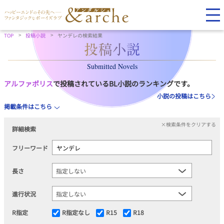
TOP
投稿小説
ヤンデレの検索結果
Submitted Novels
アルファポリス
で投稿されているBL小説のランキングです。
小説の投稿はこちら
掲載条件はこちら
×検索条件をクリアする
詳細検索
フリーワード
長さ
進行状況
R指定
R指定なし
R15
R18