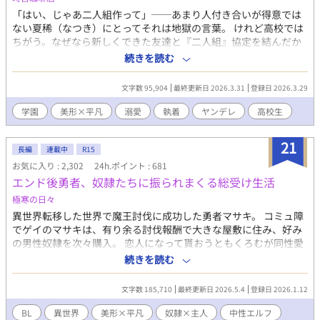
「はい、じゃあ二人組作って」──あまり人付き合いが得意では
ない夏稀（なつき）にとってそれは地獄の言葉。 けれど高校では
ちがう。なぜなら新しくできた友達と『二人組』協定を結んだか
ら。 もう二人組なんて怖くないと思っていた矢先、その友達が風
続きを読む
邪で欠席。 ほかに組む相手が見つからず、先生と組むことも覚悟
する夏稀だったが、そこで声をかけてきたのは美形の転校生──
文字数 95,904
最終更新日 2026.3.31
登録日 2026.3.29
緒川聖夜（おがわ・きよや）だった。 「俺と二人組にならな
い？」 その一言をきっかけに聖夜は夏稀との距離を急速に縮めて
学園
美形×平凡
溺愛
執着
ヤンデレ
高校生
きて──。 執着美形攻め×平凡受けのちょっと不穏な学園BL。
約九万字、全三十話＋αの物語です。
21
長編
連載中
R15
お気に入り : 2,302
24h.ポイント : 681
エンド後勇者、奴隷たちに振られまくる総受け生活
極寒の日々
異世界転移した世界で魔王討伐に成功した勇者マサキ。 コミュ障
でゲイのマサキは、有り余る討伐報酬で大きな屋敷に住み、好み
の男性奴隷を次々購入。 恋人になって貰おうともくろむが同性愛
が受け入れられていない世界でことごとく振られ続け、仕方がな
続きを読む
いので買い取った奴隷たちは解放して自立の面倒を見ている。 そ
んなある時、美しいエルフの少女奴隷を成り行きで買うことに。
文字数 185,710
最終更新日 2026.5.4
登録日 2026.1.12
自分に懐くエルフに父性が芽生えるが、どうやらその奴隷は少女
ではなかったようで…。 エルフに愛情を向けるマサキに、振った
BL
異世界
美形×平凡
奴隷×主人
中性エルフ