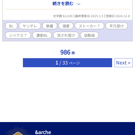
仲良くなりたいカースト上位女子に呼び出され、金魚のフンと言
続きを読む
われてしまい、改めて自分の立ち位置というモノを冷静に考えた
が……あれ？なんか俺達っておかしくない？？ イケメンヤンデレ
文字数 62,630
最終更新日 2025.1.5
登録日 2024.12.8
男子✕地味な平凡男子のちょっとした日常の一コマ話です。
BL
ヤンデレ
執着
溺愛
ストーカー？
平凡受け
シリアス？
濃密BL
流され受け
幼馴染
986
件
1
/ 33
Next
ページ
&arche