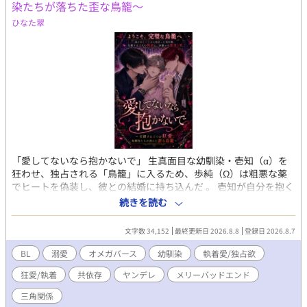
染たちが落ちた歪な鳥籠〜
ピーエンドになります🦾(⌒▽⌒) ※独自設定ありオメガバースで
ひなた翠
す。 ☆感想コメント、誠にありがとうございます！いつも大切に
読ませて頂いております♡心の励みです(#^^#) ☆とても素敵な表
紙は小槻みしろさんに頂きました✨ ※24年9月2日 二百八十～三百
二話までを修正の為非公開にしました。読んで下さった皆様、あ
りがとうございましたm(__)m ※25年4月29日 唯一の未来Ⅰを再
度加筆修正いたします。ご迷惑をおかけして、申し訳ありませ
ん。 今までのお話を読んでくださった皆様、ありがとうございま
したm(_ _)m ※25年5月13日 加筆完了しました！
「愛してないなら抱かないで」 生真面目な幼馴染・壱知（α）を
狂わせ、独占される「鳥籠」に入るため、歩純（Ω）は粗悪な薬
でヒートを偽装し、彼との結婚に持ち込んだ 。 壱知が自分を抱く
のは番の義務だから。ただそれだけ――。 「愛してないら抱かな
続きを読む
いで」と告げ、他の男の影をちらつかせて嫉妬を誘う歩純 。目論
見通り、壱知は歩純を24時間監視下に置く狂気の夫へと変貌する
文字数 34,152
最終更新日 2026.8.8
登録日 2026.8.7
。 ――しかし、罠を仕掛けていたのは歩純だけではなかった。 壱
知は歩純の自作自演をすべて知った上で「狂った夫」を演じ切
BL
溺愛
オメガバース
幼馴染
執着愛/独占欲
る、底知れない執着を抱えたスパダリだった 。さらに、裏で糸を
狂愛/執着
共依存
ヤンデレ
メリーバッドエンド
引いていた主治医の理士にも、恐るべき秘密と異常な狂気が隠さ
れていて…… 。 交錯する三つの狂愛 。一番狂っているのは誰なの
三角関係
か？ 嘘と執着に塗れた、予測不能のサイコサスペンス・オメガバ