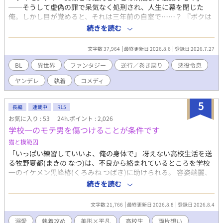
全34話、完結保証
──そうして虚偽の罪で呆気なく処刑され、人生に幕を閉じた
俺。しかし目が覚めると、それは三年前の自室で……？ 『ボクは
ラピス！ キミの人生を導く神使さ』 「なんて気味の悪いくらげ
続きを読む
だ」 三年契約の日雇い派遣でやってきた喋るくらげに導かれ、巻
き戻り生活が幕を開ける！ あとたった三年で、俺は生き残れるの
文字数 37,964
最終更新日 2026.8.6
登録日 2026.7.27
か！？ 生き残るために婚約者の王子──レオンを射止め、婚約
破棄と断罪フラグをへし折ろう！ 不思議なクラゲと共に頑張れレ
BL
異世界
ファンタジー
逆行／巻き戻り
悪役令息
イモンド、頑張れ派遣！ 給料いくらなんだろう！
ヤンデレ
執着
コメディ
5
長編
連載中
R15
お気に入り : 53
24h.ポイント : 2,026
学校一のモテ男を傷つけることが条件です
猫と模範囚
「いっぱい練習していいよ、俺の身体で」 冴えない高校生活を送
る牧野夏都(まきの なつ)は、不良から絡まれているところを学校
一のイケメン黒峰椿(くろみね つばき)に助けられる。 容姿端麗、
成績優秀、気怠く大人びた雰囲気の最強モテ男……そんな椿が、
続きを読む
いじめられっ子の夏都を守る契約を持ちかけてきた。 ただしひと
つだけ条件がある。 それは椿の身体に傷痕を残すこと。 半ば脅さ
文字数 21,766
最終更新日 2026.8.8
登録日 2026.8.4
れる形で契約を受け入れた夏都を、椿は学校中が見ている前であ
からさまに特別扱いして可愛がる。 夏都への好意を隠そうとしな
溺愛
執着攻め
美形×平凡
高校生
両片想い