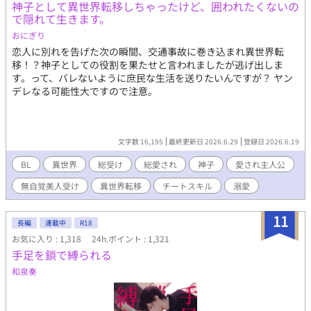
神子として異世界転移しちゃったけど、囲われたくないの
で隠れて生きます。
おにぎり
恋人に別れを告げた次の瞬間、交通事故に巻き込まれ異世界転
移！？神子としての役割を果たせと言われましたが逃げ出しま
す。って、バレないように庶民な生活を送りたいんですが？ ヤン
デレなる可能性大ですので注意。
文字数 16,195
最終更新日 2026.6.29
登録日 2026.6.19
BL
異世界
総受け
総愛され
神子
愛され主人公
無自覚美人受け
異世界転移
チートスキル
溺愛
11
長編
連載中
R18
お気に入り : 1,318
24h.ポイント : 1,321
手足を鎖で縛られる
和泉奏