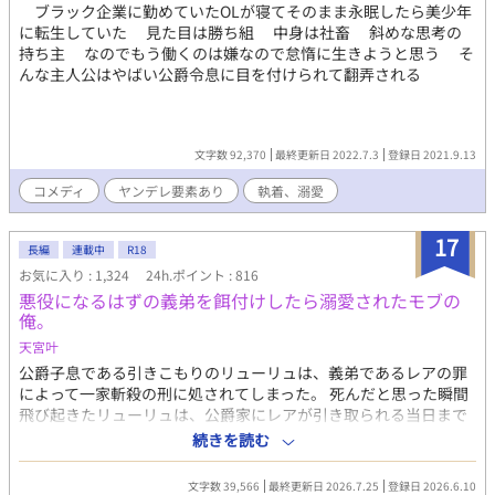
人(こさか おでと）高校教師 ２年２組担任 27歳 神崎 総一
ブラック企業に勤めていたOLが寝てそのまま永眠したら美少年
郎(かんざき そういちろう）校長 麓戸 遥斗(ろくと はると）
に転生していた 見た目は勝ち組 中身は社畜 斜めな思考の
調教師 村田 悪照(むらた おてる）高2 ２組 宮本 桜児(みやも
持ち主 なのでもう働くのは嫌なので怠惰に生きようと思う そ
と おうじ）高2 2組級長 水瀬 慈育(みなせ じいく)生徒会
んな主人公はやばい公爵令息に目を付けられて翻弄される
長 高3 伊東 不離(いとう ふり)風紀委員長 高3 池井 櫂(い
けい かい)他校の先輩教師。研修会で小坂を世話。 池井 慶(い
けい けい)麓戸の高校時代の後輩 ★フリー素材写真 写真加工/リ
リーブルー (2021年以前の表紙Cover photo by S. Hermann & F.
文字数 92,370
最終更新日 2022.7.3
登録日 2021.9.13
Richter) x @lilymetroblue twitter.com/lilymetroblue 主人公総受
け。生徒会長と級長は襲い受けなので先生が攻め。 受け攻め度↓
コメディ
ヤンデレ要素あり
執着、溺愛
校長>調教師麓戸>不良村田>風紀委員長>先輩教師池井>主人公イ
ケメン教師小坂先生>生徒会長>級長宮本 ※本作品はフィクション
17
長編
連載中
R18
であり実在する団体・組織等とは関係ありません。
お気に入り : 1,324
24h.ポイント : 816
悪役になるはずの義弟を餌付けしたら溺愛されたモブの
俺。
天宮叶
公爵子息である引きこもりのリューリュは、義弟であるレアの罪
によって一家斬殺の刑に処されてしまった。 死んだと思った瞬間
飛び起きたリューリュは、公爵家にレアが引き取られる当日まで
回帰したことを知る。 レアを公爵家に入れたら自分たちの未来は
続きを読む
ない！そう思い公爵家から追い出そうとしたリューリュだった
が、レアのやせ細った姿を見て考えを改めることにした。 まだレ
文字数 39,566
最終更新日 2026.7.25
登録日 2026.6.10