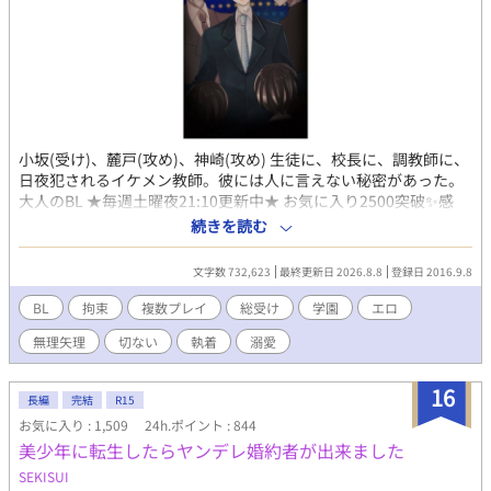
小坂(受け)、麓戸(攻め)、神崎(攻め) 生徒に、校長に、調教師に、
日夜犯されるイケメン教師。彼には人に言えない秘密があった。
大人のBL ★毎週土曜夜21:10更新中★ お気に入り2500突破✨感
謝。 連載9周年✨2016/9/8～ ・公開後も推敲しています。
続きを読む
★special thanks★ ◆ミヤセ様@3388se 表紙・挿絵（2021
年)◆ ◆枯無様 １頁漫画化(生徒編)(2021年)◆ ◆さやいんげん
文字数 732,623
最終更新日 2026.8.8
登録日 2016.9.8
様 現在プロの漫画家さんになられました！ 1頁漫画化
(2017/12/10)◆ ◆奏陽様 小坂先生のSS(2018年)◆ とりあえず
BL
拘束
複数プレイ
総受け
学園
エロ
エ.....エロイです.....////ドMで気弱な小坂さん最高です！！！！プ
無理矢理
切ない
執着
溺愛
ライドは高いのに身体はエロイとかやばいっす！！！！(コタツ
様) /えむっけのイケメンってだけでも萌えるのに、妻子ある校長
先生っていうキャラとあの話し方、 素晴らしいです！！ (sethna
16
長編
完結
R15
様) /耽美/切ない/シリアス/官能/羞恥/スカトロ/ドS/年の差/教師受
お気に入り : 1,509
24h.ポイント : 844
け/淫乱受け/SM/高校/学校/過去あり/溺愛/執着/総受け/R18/エ
美少年に転生したらヤンデレ婚約者が出来ました
ロ/ML/ヤンデレ/禁断/輪姦/玩具/女装/言葉責め/生徒会/モブ攻め/
モブレ/総受け/小スカ/大スカ/自慰/撮影/ 【登場人物】 小坂 愛出
SEKISUI