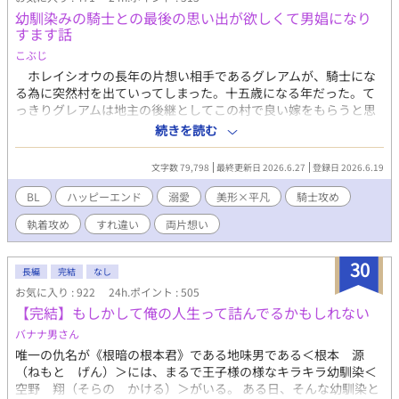
せるわけにはいかない。ラムズデール公爵夫妻は無能のオメガで
幼馴染みの騎士との最後の思い出が欲しくて男娼になり
あるエリスを差し出すことに決める。 「自分の使い道があるなら
すます話
嬉しい」と考え、婚姻を大人しく受け入れたエリスだが、ベリン
ガム帝国へ嫁ぐ1週間前に階段から転げ落ち、前世――23年前に
こぶじ
大陸の大戦で命を落とした帝国の第五王子、アラン・ベリンガム
ホレイシオウの長年の片想い相手であるグレアムが、騎士にな
としての記憶――を取り戻す。 前世では戦いに明け暮れ、今世で
る為に突然村を出ていってしまった。十五歳になる年だった。て
は虐げられて生きてきたエリスは前世の祖国で平和でのんびりし
っきりグレアムは地主の後継としてこの村で良い嫁をもらうと思
た幸せな人生を手に入れることを目標にする。 だが結婚相手のレ
っていたのに。 グレアムのいない村での暮らしは、ホレイシオ
続きを読む
ヴィには驚きの秘密があった――！？ 「きみとの結婚は数年で解
ウの片想いを更にこじらせた。想いを募らせ過ぎたホレイシオウ
消する。俺には心に決めた人がいるから」 初めて顔を合わせた日
は、成人を迎えるとすぐにグレアムを追って遠い遠い王都に向か
文字数 79,798
最終更新日 2026.6.27
登録日 2026.6.19
にレヴィにそう言い渡されたエリスは彼の「心に決めた人」を知
った。 王都で再会したグレアムは立派な騎士になっていた。武
り、自分の正体を知られてはいけないと誓うのだが……！？ 銀髪
功を挙げたグレアムは、近々婚約者と結婚するのだという。それ
BL
ハッピーエンド
溺愛
美形×平凡
騎士攻め
×碧眼（33歳）の超絶美形の執着騎士団長に気が強いけど鈍感な
を聞いたホレイシオウは深く深く絶望しながらも、一番の友人と
ピンク髪×蜂蜜色の目（20歳）が執着されて溺愛されるお話で
執着攻め
すれ違い
両片想い
してグレアムの幸せを祝福しようと心に決めていた。 それなの
す。
に。 軍用達娼館に、一件の男娼派遣の依頼が入った。依頼人名
はグレアム・カーター。間違いなくホレイシオウの想い人だっ
30
長編
完結
なし
た。 「誰でもいいのなら、相手は俺だって構わないじゃないか」
お気に入り : 922
24h.ポイント : 505
ホレイシオウは男娼になりすまして、それをグレアムとの最後
【完結】もしかして俺の人生って詰んでるかもしれない
の思い出にしようと決めた。 《ひっそりと激重愛と執着を抱える
口下手な騎士✕自己評価の低い純朴な田舎少年》 ※受けが少し卑
バナナ男さん
屈です。 ※攻めは愛が重過ぎてヤンデレ気味ですが、受けが可愛
唯一の仇名が《根暗の根本君》である地味男である＜根本 源
くて仕方ないのでそんなに酷い事はしません。 ※序盤は伏線の都
（ねもと げん）＞には、まるで王子様の様なキラキラ幼馴染＜
合で脇役女性の出番が多いですが、受けとも攻めとも全く恋愛関
空野 翔（そらの かける）＞がいる。 ある日、そんな幼馴染と
係にはなりませんのでご安心ください。