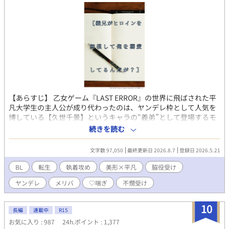
ネリア家の名誉も回復し、ようやく平穏な日々が訪れる――はず
だった。 「忙しい！ とにかく時間がない！！」 診療所、アカデ
ミー、医療改革、研究、そして皇太子妃教育。カイラスとの甘い
婚約生活どころか、ゆっくり会う時間すらない。側妃の座を狙う
貴族たちの思惑や新聞社の誹謗中傷にも振り回され、慌ただしい
毎日を送っていた。 「すごーい、お仕事熱心なんですね。僕だっ
たらカイラス様より優先することなんてないけどな」 そんなな
か、「聖女の生まれ変わり」を名乗る美しい少年ルカ・アステル
が現れ、カイラスへ異常な執着を見せ始める。 そして海の向こう
では、一つの事件が静かに動き始めていた。 「これでお前は何者
【あらすじ】 乙女ゲーム『LAST ERROR』の世界に飛ばされた平
でもない。窮屈な立場など捨てて俺の番になれ」 医療、政治、恋
凡大学生の主人公が成り代わったのは、ヤンデレ枠として人気を
愛、そして海を舞台にした新たな冒険。研究一筋の元小児科医
博している【久世千景】というキャラの“義弟”として登場するモ
は、大切な人を守るため、再び帝国を揺るがす運命へ飛び込んで
ブキャラ、【久世綾人】だった。 しかし、久世綾人は千景のバッ
続きを読む
いく。
ドエンドで彼に殺されてしまう運命を背負った不幸な少年だっ
た。主人公は、死亡フラグを回避するため、千景とヒロインが結
文字数 97,050
最終更新日 2026.8.7
登録日 2026.5.21
ばれるように、そして自身はストーリーから離脱できるように奔
走する。 しかし、逃げようとするほど深まっていく義兄の執着。
BL
転生
執着攻め
美形×平凡
脇役受け
果たして、主人公はヤンデレ義兄から逃げ切れるのか？ －－－－
ヤンデレ
メリバ
♡喘ぎ
不憫受け
－－－－－－－－ ⚠️注意⚠️ ※R-18【無理矢理、♡喘ぎ、濁点喘
ぎ】 ※メイン攻め以外に襲われるシーン有り(※挿入なし) ※メリ
バ(監禁、洗脳有り) ※暴力表現あり(サブ攻めによる)
10
長編
連載中
R15
お気に入り : 987
24h.ポイント : 1,377