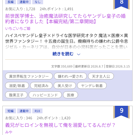
8
長編
連載中
なし
ロが絡むシーン、攻めが変態になるシーンがあります。 ちょこち
お気に入り : 1,728
24h.ポイント : 1,491
ょこ出てくるので、話のタイトルに※はつけてません。 いつでも
前世医学博士、治癒魔法研究してたらヤンデレ皇子の婚
何でもウェルカムな方、どうぞ宜しくお願いします。 後で気づい
約者になりました【本編完結/第二章開始】
てサイレント修正する場合があります。
いちごいちご姫
ハイスペヤンデレ皇子×ドライな医学研究オタク 魔法×医療×異
世界ファンタジー！ 十五歳の誕生日。癇癪持ちの嫌われ公爵令息
ジゼル・カーネリアは、自分が日本の小児科医だったことを思い
出す。 前世では大学病院で研究へ没頭し、過労の果てに死亡。そ
続きを読む
して転生した先は――横領、裏金、闇商売。数々の悪事で恐れら
れる“帝国最悪の貴族”カーネリア家だった。 家族にも使用人にも
文字数 350,689
最終更新日 2026.8.7
登録日 2026.3.15
腫れ物扱いされる厄介者。取り柄は美しい容姿だけ。いずれは厄
介払い同然に、どこかの貴族へ第二夫人として嫁がされる運命だ
異世界転生ファンタジー
嫌われ→愛され
天才主人公
った。 だがジゼルは、嫌われ者という立場を逆手に取り、自室へ
溺愛/執着
完結済み
美人受け
ヤンデレ執着
引きこもって治癒魔法研究を始める。その画期的な研究成果は、
やがて帝国中を巻き込み、多くの人々の運命を変えていく。 そし
腹黒王子
ハッピーエンド
医療
てなぜか、彼へ異常な執着を向ける男たちまで現れ始めて……？
「君が十八歳になったら、すぐに結婚しよう」 「お前は生涯、兄
9
の隣で過ごしなさい」 「君が自由でいられるなら、僕はどうなっ
短編
連載中
R18
てもいい」 ジゼルを手に入れようと奔走する男達、教会の陰謀、
お気に入り : 346
24h.ポイント : 1,420
謎の感染症。前世の医学知識と治癒魔法を武器に、ジゼルは帝国
義兄がヒロインを無視して俺を溺愛してるんだが？
の医療と己の運命を変えていく。 【第二部】 帝国の常識を覆す事
みや
件を解決し、第一皇子カイラスとの婚約も決まったジゼル。カー