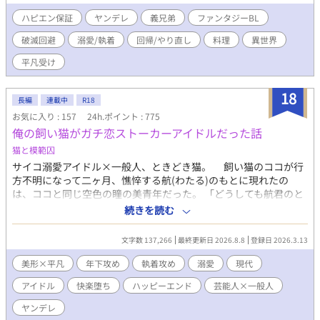
アは悪役になる前なのだから、自分が真っ当に育ててやればい
い！そう思い立ったリューリュは、引きこもりから脱却しレアの
ハピエン保証
ヤンデレ
義兄弟
ファンタジーBL
お世話をするようになる。 しかしなぜかいつの間にやらレアに溺
破滅回避
溺愛/執着
回帰/やり直し
料理
異世界
愛されるようになっていて── 愛に飢えているヤンデレ義弟 × 過
去のせいで引きこもりになった料理好き義兄 の破滅ルート回避か
平凡受け
らの溺愛の話しです。 ※ハピエン保証。攻めは基本ヤンデレです
がお互いに好きなのでただの愛が重い人でおさまってます。 ※血
18
が繋がっていないので近親相姦ではないです。 人気BL最高1位
長編
連載中
R18
hotランキング最高17位 ありがとうございます😭✨💓
お気に入り : 157
24h.ポイント : 775
俺の飼い猫がガチ恋ストーカーアイドルだった話
猫と模範囚
サイコ溺愛アイドル×一般人、ときどき猫。 飼い猫のココが行
方不明になって二ヶ月、憔悴する航(わたる)のもとに現れたの
は、ココと同じ空色の瞳の美青年だった。 「どうしても航君のと
ころに帰りたくて神様にお願いしたの。どんな姿になってもいい
続きを読む
から、航君に会わせてくださいって」 車に轢かれてしまったコ
コは奇跡を起こし、人間の姿になって戻ってきた。……と、彼は
文字数 137,266
最終更新日 2026.8.8
登録日 2026.3.13
言う。 なぜ信じてしまったのかわからない。仔猫気分の溺愛仕
様で甘えてくる“ココ”にいつのまにか航は身も心も絆されてい
美形×平凡
年下攻め
執着攻め
溺愛
現代
く。 あるとき真実を知ってしまった航は、彼の常軌を逸した執
アイドル
快楽堕ち
ハッピーエンド
芸能人×一般人
着から逃れようとするが…… 勝手に芸能界のスターダムを駆け
上がっていく天才アイドルの腕の中で足掻く平凡な男の話。 【完
ヤンデレ
結保証】毎週土曜日更新に変更しました(5/5) ガチ恋ストーカーア