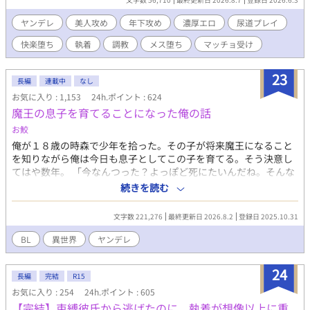
を投じて軍を動かし、俺を追い始めた。 俺を守るため、ザイルは
地位も家も未来も捨てた。 それでも俺は止まらない。 もっと深
ヤンデレ
美人攻め
年下攻め
濃厚エロ
尿道プレイ
く。 もっと甘く。 もっと壊れるまで。 支配する者と支配される
快楽堕ち
執着
調教
メス堕ち
マッチョ受け
者。 檻を作る者と囚われる者。 立場は何度も入れ替わり、やがて
二人で国さえ巻き込む執着の渦へと堕ちていく。 透明な檻に閉じ
込められているのは―― 俺か。 それとも、君か。 美貌という檻
23
長編
連載中
なし
で獲物を誘い、身体と快楽で魂まで喰らい尽くす青年と、一人の
お気に入り : 1,153
24h.ポイント : 624
男が全てを捨てて堕ちていく、執着と支配のダークファンタジー
魔王の息子を育てることになった俺の話
エロティカ。 ※月金の17：10に更新。 ハードです。 ※はエロあ
り 調教、中出し、連続絶頂、潮吹き、快楽堕ち、睡眠姦、二穴
お鮫
（尿道、アナル）、拡張、拘束、尿道プレイ、小スカ、アナル開
俺が１８歳の時森で少年を拾った。その子が将来魔王になること
発、異物挿入、フィストファック、絶倫、イマラ、精液塗れ、洗
を知りながら俺は今日も息子としてこの子を育てる。そう決意し
脳、首絞め その他
てはや数年。 「今なんつった？よっぽど死にたいんだね。そんな
に俺と離れたい？」 現在俺はかわいい息子に殺害予告を受けてい
続きを読む
る。あれ、魔王は？旅に出なくていいの？とりあえず放してくれ
ません？ 魔王になる予定の男と育て親のヤンデレBL BLは初めて
文字数 221,276
最終更新日 2026.8.2
登録日 2025.10.31
書きます。見ずらい点多々あるかと思いますが、もしありました
ら指摘くださるとありがたいです。 BL要素までとても遠いです。
BL
異世界
ヤンデレ
前半日常会多め。
24
長編
完結
R15
お気に入り : 254
24h.ポイント : 605
【完結】束縛彼氏から逃げたのに、執着が想像以上に重