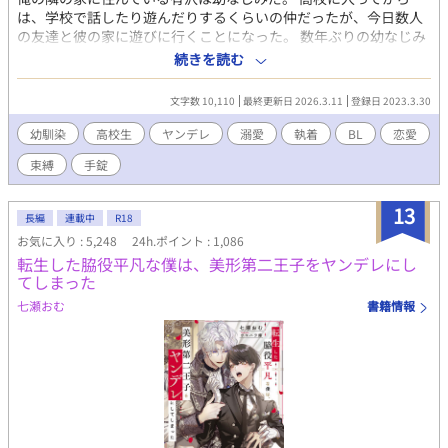
は、学校で話したり遊んだりするくらいの仲だったが、今日数人
の友達と彼の家に遊びに行くことになった。 数年ぶりの幼なじみ
の家を懐かしんでいる中、いつの間にか友人たちは帰っており、
続きを読む
幼なじみと2人きりに。 そこで俺は彼の部屋であるものを見つけ
てしまい、部屋に来た有沢に咄嗟に寝たフリをするが…
文字数 10,110
最終更新日 2026.3.11
登録日 2023.3.30
幼馴染
高校生
ヤンデレ
溺愛
執着
BL
恋愛
束縛
手錠
13
長編
連載中
R18
お気に入り : 5,248
24h.ポイント : 1,086
転生した脇役平凡な僕は、美形第二王子をヤンデレにし
てしまった
七瀬おむ
書籍情報