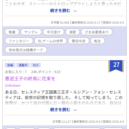
こともせず、ストーリーからドロップアウトしようと思ったのだ
が、何故か儚げな美青年になるはずの＜リアン＞がやたらとデカ
続きを読む
く──……？ 元BLゲーム総受けの主人公（のちにやたらデカくな
ってしまった執着＆ヤンデレ系のイケメン）✕ 元ぽっちゃり悪
文字数 56,966
最終更新日 2026.6.17
登録日 2026.6.9
役令息（のちに普通体型、平凡マイペース男） 主人公視点は、ど
ちらかというとギャクテイストですが、攻め視点はダーク路線な
執着
ヤンデレ
平凡受け
溺愛
ざまあ要素あり
ので、スカッとハッピーエンドがお好みの方は主人公視点でどう
ファンタジー
BLゲームの世界
悪役令息
転生
かページを閉じて下さいεミ(o_□_)o
攻め視点は結構ダーク
27
長編
連載中
R18
お気に入り : 7
24h.ポイント : 533
悪逆王子の終焉に花束を
Unknown
ある日、セレスティア王国第三王子・ルシアン・フォン・セレス
ティアは、前世の記憶を取り戻した。 そして知ってしまう。 この
世界が、かつて自分が読んだ一冊の小説そのものであり、自分は
そこで悪逆の限りを尽くした末、英雄の手によって断罪される
続きを読む
「悪役王子」であることを。 民を虐げ、私腹を肥やし、思うがま
まに生きる王族。 腐りきったこの王国は、やがて一人の男によっ
文字数 12,127
最終更新日 2026.8.8
登録日 2026.8.6
て滅ぼされる。 その結末こそが、この世界に訪れる唯一の救いだ