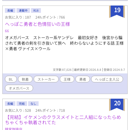
イドルの片鱗が出てくるのは11 話目から
19
長編
連載中
R18
お気に入り : 187
24h.ポイント : 766
へっぽこ勇者と色情狂いの王様
66
オメガバース ストーカー系ヤンデレ 最初女好き 後宮から騙
されて勇者の剣を引き抜いて旅へ 終わらないようにする話 王様
×勇者 ヴァイス×ウール
文字数 87,026
最終更新日 2026.8.8
登録日 2024.9.7
BL
執着
ストーカー
王様
勇者
へっぽこ主人公
オメガバース
20
長編
完結
なし
お気に入り : 528
24h.ポイント : 718
【完結】イケメンのクラスメイトと二人組になったらめ
ちゃくちゃ執着されてた
時宮珈琲店