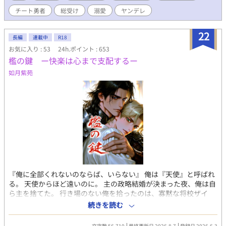
はずの元奴隷たちの様子が徐々に変化していく。 最強なのにうだ
チート勇者
総受け
溺愛
ヤンデレ
つが上がらないマサキの総受けライフ。
22
長編
連載中
R18
お気に入り : 53
24h.ポイント : 653
檻の鍵 ー快楽は心まで支配するー
如月紫苑
『俺に全部くれないのならば、いらない』 俺は『天使』と呼ばれ
る。 天使からほど遠いのに。 主の政略結婚が決まった夜、俺は自
ら主を捨てた。 行き場のない俺を拾ったのは、寡黙な将校ザイ
ル。 誠実で、不器用で、真っ直ぐな男。 俺を欲しがった男。 初め
続きを読む
て男を受け入れる身体を甘く犯し、快楽を教え、少しずつ理性も
人生も俺へ捧げさせていく。 だが俺を失った元主は、莫大な財産
文字数 56,710
最終更新日 2026.8.7
登録日 2026.6.3