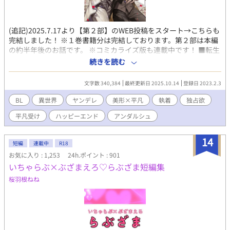
(追記)2025.7.17より【第２部】のWEB投稿をスタート→こちらも
完結しました！ ※１巻書籍分は完結しております。第２部は本編
の約半年後のお話です。 ※コミカライズ版も連載中です！ ■転生
した平凡執事が、無意識に美形第二王子をヤンデレ化させてしま
続きを読む
う話。 美形ヤンデレ第二王子×平凡転生執事/ヤンデレ・執着攻
め/ハッピーエンド ■あらすじ 前世でプレイしていた乙女ゲーム
文字数 340,384
最終更新日 2025.10.14
登録日 2023.2.3
『ルナンシア物語』の世界に転生してしまった、第二王子の執事
「エミル」。 『ルナンシア物語』は、ヒロインの聖女「マリア」
BL
異世界
ヤンデレ
美形×平凡
執着
独占欲
が、俺様系第一王子「イザク」と、類稀なる美貌を持つが心に闇
平凡受け
ハッピーエンド
アンダルシュ
を抱える第二王子「アルベルト」、この二人の王子から取り合い
をされるドキドキの乙女ゲームである。 しかし、単なる脇役執事
であるエミルは、主人である第二王子アルベルトと、ヒロインの
14
短編
連載中
R18
マリアが結ばれなければ死んでしまう！ 死を回避するため奮闘
お気に入り : 1,253
24h.ポイント : 901
するエミルだったが、なぜかアルベルトはマリアに興味がなく、
いちゃらぶ×ぶざまえろ♡らぶざま短編集
それどころか自分に強い執着を向けるようになって……！？ ■注
意書き ※カップリングは固定、総受けではありませんのでご了承
桜羽根ねね
ください。 ※サブキャラ同士ですが、男女カップリングがありま
す。