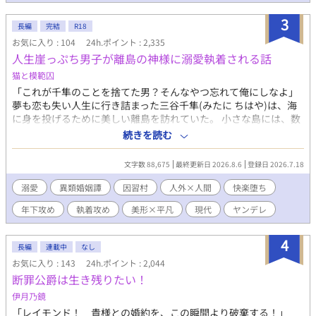
ース！
3
長編
完結
R18
お気に入り : 104
24h.ポイント : 2,335
人生崖っぷち男子が離島の神様に溺愛執着される話
猫と模範囚
「これが千隼のことを捨てた男？そんなやつ忘れて俺にしなよ」
夢も恋も失い人生に行き詰まった三谷千隼(みたに ちはや)は、海
に身を投げるために美しい離島を訪れていた。 小さな島には、数
百年ものあいだ一度も実行されたことがない奇祭の伝承が残って
続きを読む
いる。島の神様との婚姻の儀。 岬の崖から飛び降りる寸前、千隼
は一人の青年と出会う。まだ少年の面影を残す白い横顔、海の底
文字数 88,675
最終更新日 2026.8.6
登録日 2026.7.18
のような瑠璃色の瞳、幻想的な美貌の不思議な子だった。 「俺の
名前、千隼が決めて」 なぜか名前を教えてくれない青年に、千隼
溺愛
異類婚姻譚
因習村
人外×人間
快楽堕ち
は瑠璃(るり)という呼び名をつける。 どこか浮世離れしているけ
年下攻め
執着攻め
美形×平凡
現代
ヤンデレ
ど人懐っこい瑠璃との交流で、千隼は少しずつ生きる気力を取り
戻していく。 しかしあるとき、瑠璃が島の人々から神様と崇めら
れる存在だと知り……。 汚れた過去を持つ千隼がはじめて掴んだ
4
長編
連載中
なし
本物の恋、閉ざされた離島の土着信仰の狂気、瑠璃の正体。いつ
お気に入り : 143
24h.ポイント : 2,044
のまにか千隼は島の奇妙な因習に囚われていく。 溺愛執着年下攻
断罪公爵は生き残りたい！
め(神)×元ビッチ受け ※作中で浮気描写はありませんが、過去の
モブ×受け描写が少しあります 作中で攻めの瑠璃が女神、花嫁と
伊月乃鏡
して扱われる場面があるけど、瑠璃はリバ要素なしの攻め男です
「レイモンド！ 貴様との婚約を、この瞬間より破棄する！」