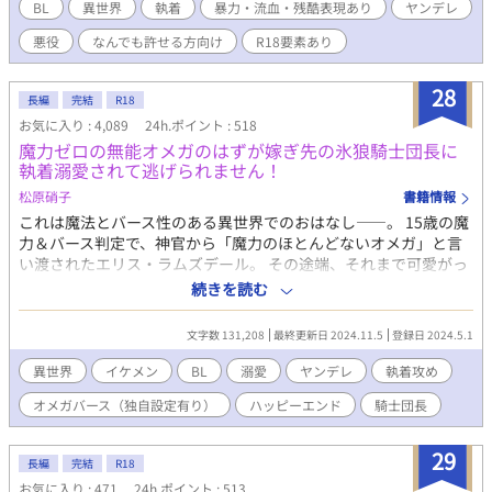
った。 だからルシアンは決意する。 物語を変えず、自らは悪役と
BL
異世界
執着
暴力・流血・残酷表現あり
ヤンデレ
して終焉を迎えることを... 傷だらけの英雄と、終わりを望む王
悪役
なんでも許せる方向け
R18要素あり
子。 執着系ヤンデレわんこｘ不憫美人受け ＊無理矢理描写、暴力
描写あります。 ＊固定カプ以外との絡みあります。 ＊なんでも大
丈夫な方以外閲覧注意です。 初めての投稿です。 拙い文章です
28
長編
完結
R18
が、温かい目で読んでいただけると幸いです。
お気に入り : 4,089
24h.ポイント : 518
魔力ゼロの無能オメガのはずが嫁ぎ先の氷狼騎士団長に
執着溺愛されて逃げられません！
松原硝子
書籍情報
これは魔法とバース性のある異世界でのおはなし――。 15歳の魔
力＆バース判定で、神官から「魔力のほとんどないオメガ」と言
い渡されたエリス・ラムズデール。 その途端、それまで可愛がっ
てくれた両親や兄弟から「無能」「家の恥」と罵られて使用人の
続きを読む
ように扱われ、虐げられる生活を送ることに。 そんな中、エリス
が21歳を迎える年に隣国の軍事大国ベリンガム帝国のヴァンダー
文字数 131,208
最終更新日 2024.11.5
登録日 2024.5.1
ビルト公爵家の令息とアイルズベリー王国のラムズデール家の婚
姻の話が持ち上がる。 だがヴァンダービルト公爵家の令息レヴィ
異世界
イケメン
BL
溺愛
ヤンデレ
執着攻め
はベリンガム帝国の軍事のトップにしてその冷酷さと恐ろしいほ
オメガバース（独自設定有り）
ハッピーエンド
騎士団長
どの頭脳から常勝の氷の狼と恐れられる騎士団長。しかもレヴィ
は戦場や公的な場でも常に顔をマスクで覆っているため、「傷で
顔が崩れている」「二目と見ることができないほど醜い」という
29
長編
完結
R18
恐ろしい噂の持ち主だった。 そんな恐ろしい相手に子どもを嫁が
お気に入り : 471
24h.ポイント : 513