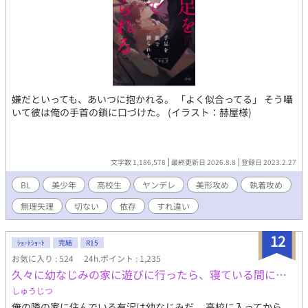
嫌だといっても、あいつに抱かれる。 「よく似合ってる」 そう囁
いて彼は俺の手首の鎖に口づけた。 (イラスト：赫屋様)
文字数 1,186,578
最終更新日 2026.8.8
登録日 2023.2.27
BL
美少年
高校生
ヤンデレ
美形攻め
執着攻め
無理矢理
切ない
依存
すれ違い
12
ｼｮｰﾄｼｮｰﾄ
完結
R15
お気に入り : 524
24h.ポイント : 1,235
久々に幼なじみの家に遊びに行ったら、寝ている間に…
しゅうじつ
俺の隣の家に住んでいる有沢は幼なじみだ。 高校に入ってから