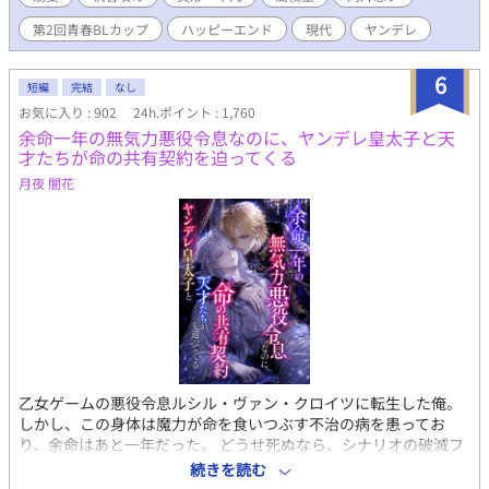
い椿の甘い執着。なぜ夏都が選ばれたのかわからない。 放課後の
第2回青春BLカップ
ハッピーエンド
現代
ヤンデレ
図書室、夏休みの旅行、文化祭。正反対な二人の奇妙な青春と恋
の話。 （完結保証）
6
短編
完結
なし
お気に入り : 902
24h.ポイント : 1,760
余命一年の無気力悪役令息なのに、ヤンデレ皇太子と天
才たちが命の共有契約を迫ってくる
月夜 闇花
乙女ゲームの悪役令息ルシル・ヴァン・クロイツに転生した俺。
しかし、この身体は魔力が命を食いつぶす不治の病を患ってお
り、余命はあと一年だった。 どうせ死ぬなら、シナリオの破滅フ
ラグを回避し、誰の記憶にも残らず静かに消え去りたい。 そう願
続きを読む
って王太子アルフレッドに婚約破棄を申し出た。 ――だが、それ