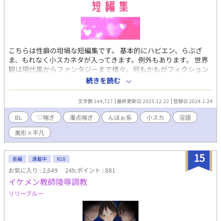
こちらは性癖の坩堝な短編集です。 基本的にハピエン、らぶざ
ま、もれなく小スカネタが入ってきます。例外もあります。 世界
観は現代風からファンタジーまで様々。何もかもがフィクション
です。 含まれる成分は下記に随時追加していきますが、何でも美
続きを読む
味しく食べる方向けです。 ⚠成分⚠ 小スカ(おもらし・イキショ
ン・うれション・飲尿・浴尿・おむつ・温泉浣腸)/♡喘ぎ/濁点喘
文字数 144,717
最終更新日 2025.12.22
登録日 2024.1.24
ぎ/んほぉ系/執着/淫語/常識改変/洗脳/羞恥/3P/衆人環視/催眠/幼
児退行/産卵/放屁/スパンキング/触手/人外/食ザー/男性妊娠/擬似
BL
♡喘ぎ
濁点喘ぎ
んほぉ系
小スカ
淫語
排泄/女装/落書き/母乳/逆バニー/ヤンデレ
美形×平凡
15
長編
連載中
R18
お気に入り : 2,649
24h.ポイント : 881
イケメン教師陵辱調教
リリーブルー