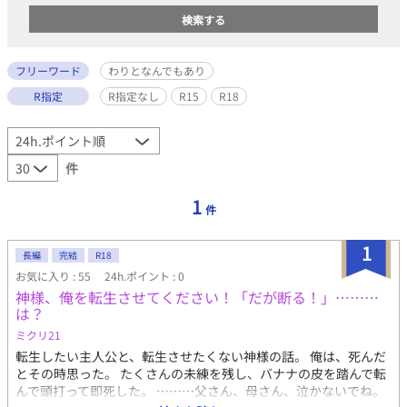
フリーワード
わりとなんでもあり
R指定
R指定なし
R15
R18
件
1
件
1
長編
完結
R18
お気に入り : 55
24h.ポイント : 0
神様、俺を転生させてください！「だが断る！」………
は？
ミクリ21
転生したい主人公と、転生させたくない神様の話。 俺は、死んだ
とその時思った。 たくさんの未練を残し、バナナの皮を踏んで転
んで頭打って即死した。 ………父さん、母さん、泣かないでね。