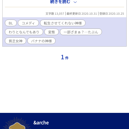
「君の両親大爆笑してましたよ」 「俺の傷を深くするな変態神
続きを読む
様」 死んだ俺を出迎えた存在………それは、全裸に股間のところ
だけ葉っぱで隠している(はみ出てるけど)変態な神様でした。
文字数 13,057
最終更新日 2020.10.31
登録日 2020.10.25
BL
コメディ
転生させてくれない神様
わりとなんでもあり
変態
一部ざまぁ？…たぶん
貧乏女神
バナナの神様
1
件
&arche