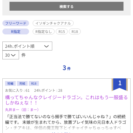
フリーワード
イソギンチャクアナル
R指定
R指定なし
R15
R18
件
3
件
1
短編
完結
R18
お気に入り : 61
24h.ポイント : 28
構ってちゃんなクレイジードラゴン。これはもう一服盛る
しかねぇな！！
丸井まー（旧：まー）
「正当法で勝てないのなら搦手で勝てばいいんじゃね？」の続続
編です。 末娘が生まれてから、放置プレイ気味の元日本人ドラゴ
ン・チアキは、伴侶の魔王陛下とイチャイチャちゅっちゅすべ