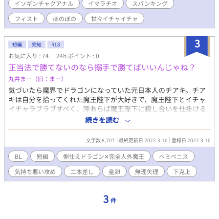
イソギンチャクアナル
イマラチオ
スパンキング
フィスト
ほのぼの
甘々イチャイチャ
3
短編
完結
R18
お気に入り : 74
24h.ポイント : 0
正当法で勝てないのなら搦手で勝てばいいんじゃね？
丸井まー（旧：まー）
気づいたら魔界でドラゴンになっていた元日本人のチアキ。チア
キは自分を拾ってくれた魔王陛下が大好きで、魔王陛下とイチャ
イチャラブラブすべく、隙あらば魔王陛下に殺し合いを仕掛ける
日々を送っていた。 ある日、チアキは思いついた。正当法で勝て
続きを読む
ないのならば、搦手で勝てばいいんじゃね？と。 これはなんかヤ
バくて気持ちが悪い愛のほのぼの無理矢理ラブストーリーであ
文字数 8,707
最終更新日 2022.3.10
登録日 2022.3.10
る。 色々ヤバい側仕えドラゴン✕完全人外魔王陛下。 ※完全人外
受けです。攻めがなんか気持ち悪いです。無理矢理、ヘミペニ
BL
短編
側仕えドラゴン✕完全人外魔王
ヘミペニス
ス、イソギンチャクアナル、二本差しというキーワードに嫌な予
気持ち悪い攻め
二本差し
産卵
無理矢理
下克上
感を感じたら全力で逃げてください。はっちゃけた結果、なんか
微妙にヤベェ感じになりましたが、私は楽しかったです！！ ※ム
ーンライトノベルズさんでも公開しております。
3
件