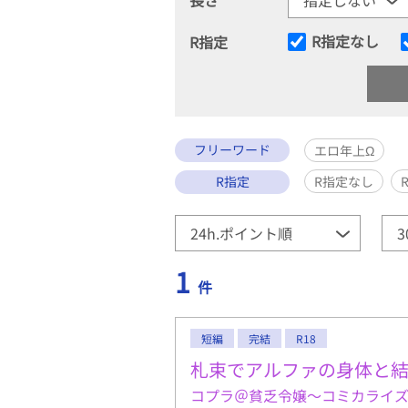
R指定なし
R指定
フリーワード
エロ年上Ω
R指定
R指定なし
1
件
短編
完結
R18
札束でアルファの身体と
コプラ＠貧乏令嬢〜コミカライズ1