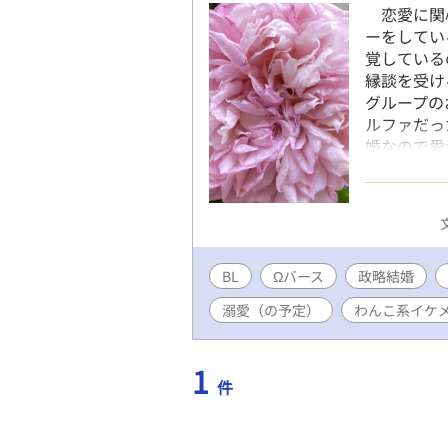
恋愛に関心
ーをしてい
覚している
縁談を受け
グループの
ルファだっ
婚なので愛
このまま結
た。 一方
触れる度に
た。そんな
さに沼って
BL
Ωバース
政略結婚
ー。二人は
溺愛（の予定）
わんこ系イケ
1
件