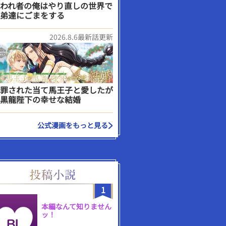
われ者の俺はやり直しの世界で
弟達にごまをする
2026.8.6最新話更新
罪された当て馬王子と愛したが
黒龍陛下の幸せな結婚
公式漫画をもっと見る
1
本編なんて知りません
ッ！