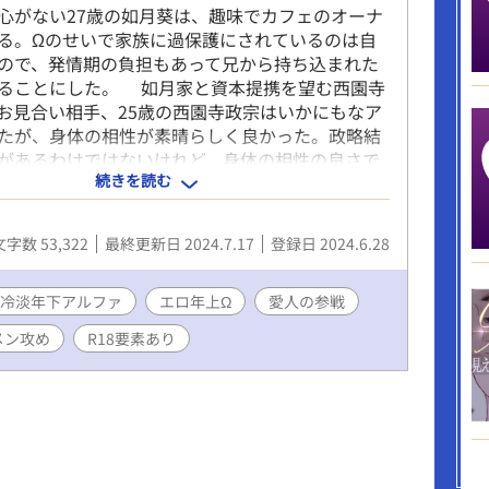
がない27歳の如月葵は、趣味でカフェのオーナ
る。Ωのせいで家族に過保護にされているのは自
ので、発情期の負担もあって兄から持ち込まれた
ることにした。 如月家と資本提携を望む西園寺
お見合い相手、25歳の西園寺政宗はいかにもなア
たが、身体の相性が素晴らしく良かった。政略結
があるわけではないけれど、身体の相性の良さで
続きを読む
婚しても良いのではないかと思い始めた葵だっ
の政宗は、見た目と違うどこか奔放な葵に、会って
どんどん無自覚に沼っていく事を自覚し始めてい
文字数 53,322
最終更新日 2024.7.17
登録日 2024.6.28
時に政宗の愛人が葵に接触して…。 年上Ωのエロ
いく、俺様年下アルファとの政略結婚BLストーリ
運命の番になれるのか？
冷淡年下アルファ
エロ年上Ω
愛人の参戦
メン攻め
R18要素あり