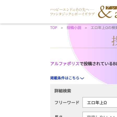
TOP
投稿小説
エロ年上Ωの検
アルファポリス
で投稿されているB
掲載条件はこちら
詳細検索
フリーワード
長さ