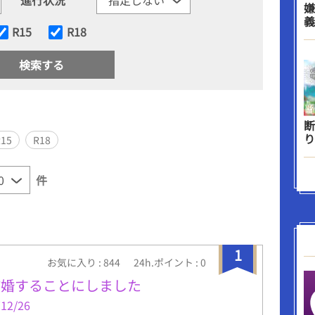
嫌
義
R15
R18
断
り
R15
R18
件
1
お気に入り : 844
24h.ポイント : 0
結婚することにしました
2/26