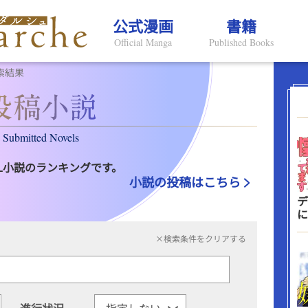
公式漫画
書籍
Official Manga
Published Books
索結果
Submitted Novels
L小説のランキングです。
小説の投稿はこちら
デ
に
×検索条件をクリアする
進行状況