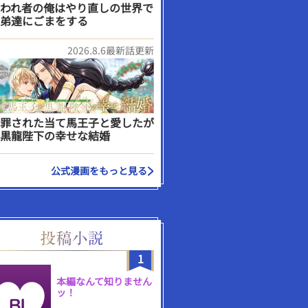
われ者の俺はやり直しの世界で
弟達にごまをする
2026.8.6最新話更新
罪された当て馬王子と愛したが
黒龍陛下の幸せな結婚
公式漫画をもっと見る
1
本編なんて知りません
ッ！