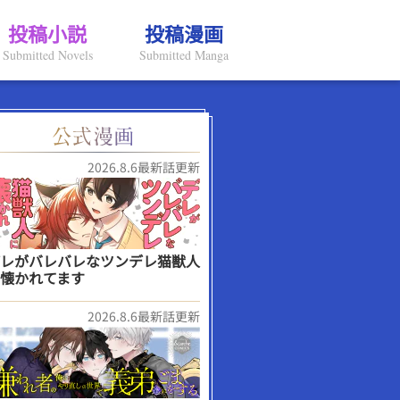
投稿小説
投稿漫画
Submitted Novels
Submitted Manga
2026.8.6最新話更新
レがバレバレなツンデレ猫獣人
懐かれてます
2026.8.6最新話更新