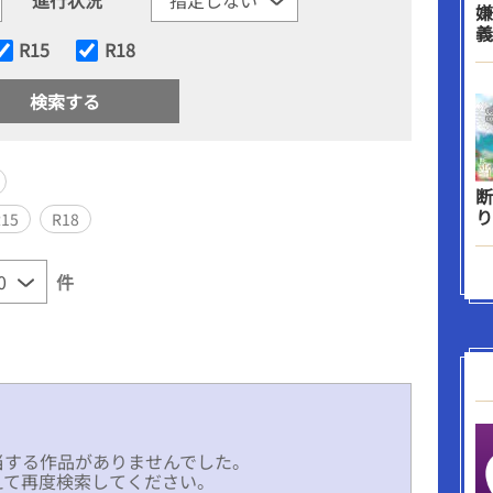
嫌
義
R15
R18
断
り
R15
R18
件
当する作品がありませんでした。
えて再度検索してください。