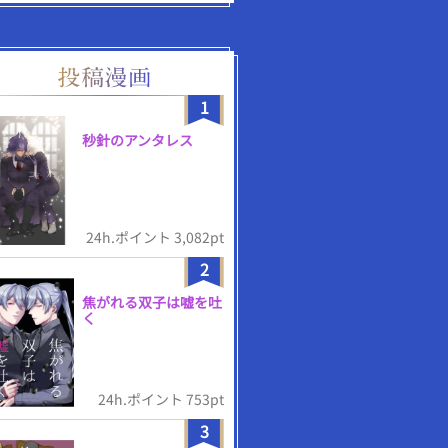
1
秒針のアンタレス
24h.ポイント 3,082pt
2
焦がれる双子は嘘を吐
く
24h.ポイント 753pt
3