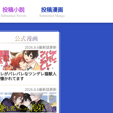
投稿小説
投稿漫画
Submitted Novels
Submitted Manga
2026.8.6最新話更新
レがバレバレなツンデレ猫獣人
懐かれてます
2026.8.6最新話更新