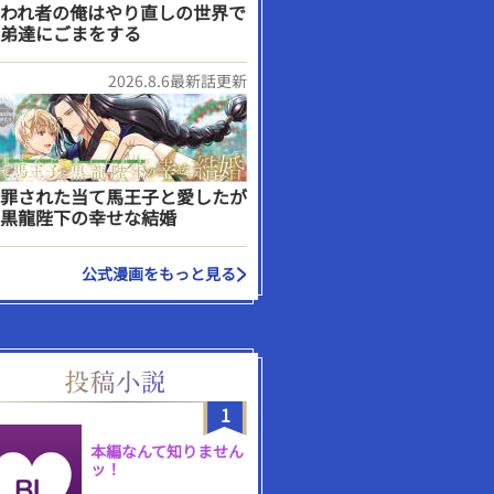
われ者の俺はやり直しの世界で
弟達にごまをする
2026.8.6最新話更新
罪された当て馬王子と愛したが
黒龍陛下の幸せな結婚
公式漫画をもっと見る
1
本編なんて知りません
ッ！