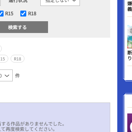
嫌
義
R15
R18
断
り
R15
R18
件
当する作品がありませんでした。
えて再度検索してください。