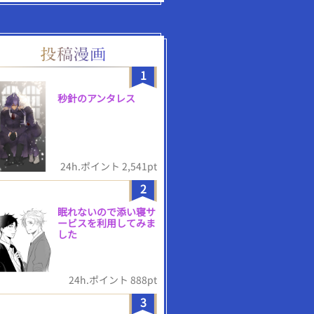
1
秒針のアンタレス
24h.ポイント 2,541pt
2
眠れないので添い寝サ
ービスを利用してみま
した
24h.ポイント 888pt
3