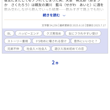
彼女にまたしてもフラれてしまった男、天使 朔太郎（あまつ
か さくたろう）は親友の瀬川 藍斗（せがわ あいと）に酒を
飲み交わしながら飲んでいった結果……飲みすぎて路上でも吐い
てしまう。だが、藍斗はそんな親友など捨ておいて自宅で彼女と
続きを読む
ラブラブしていた。 ふらつく足取りの中で自分が撒き散らした吐
しゃ物をどうしようかと考えている時、一人の男が現れる。 その
文字数 54,256
最終更新日 2025.8.10
登録日 2025.7.17
人物は、藍斗とよく似ているが違った雰囲気を持った色男
で……。 女にフラれやすい男と優しいかと思えば実はクズな男の
BL
ハッピーエンド
クズ男攻め
女にフラれやすい受け
はっちゃけラブコメディBL！ 性描写のシーンには＊を入れてあり
ストーリー重視
ドS攻めに壊される受け
意外にいいひと？
ます。ご注意ください！
兄弟不仲
社会人×社会人
遊び人攻め初めての恋
2
件