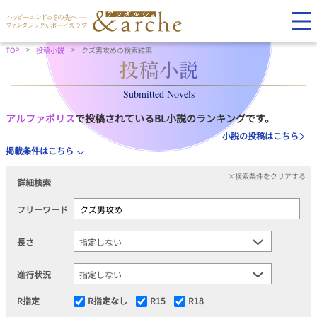
TOP
投稿小説
クズ男攻めの検索結果
Submitted Novels
アルファポリス
で投稿されているBL小説のランキングです。
小説の投稿はこちら
掲載条件はこちら
×検索条件をクリアする
詳細検索
フリーワード
長さ
進行状況
R指定
R指定なし
R15
R18