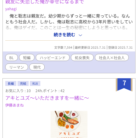
親友に失恋した俺が幸せになるまで
yahagi
俺と聡志は親友だ。幼少期からずっと一緒に育っている。なん
ともう社会人だ。しかし、俺は聡志に高校から3年片思いをしてい
る。俺はゲイだ。このことは一生の秘密にしようと思っている。
ある日、いつものように聡志が女に振られ、泣き出した。その涙
続きを読む
を止めたくて、俺は告白を決意する。※ムーンライトノベルズさ
んでも公開しています。
文字数 7,594
最終更新日 2025.7.31
登録日 2025.7.31
BL
短編
ハッピーエンド
処女喪失
社会人×社会人
リーマン
現代
7
長編
完結
R18
お気に入り : 10
24h.ポイント : 42
アキとユズ～いただきますを一緒に～
伊藤あまね