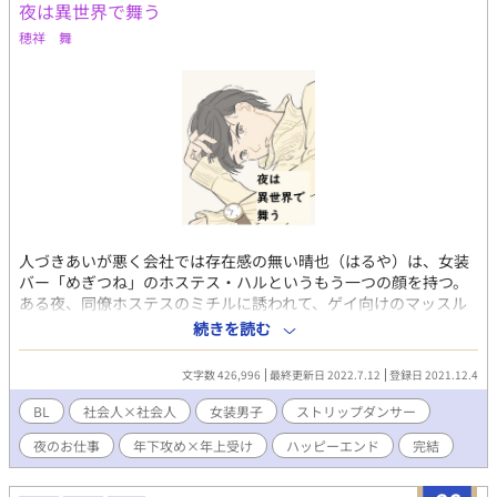
夜は異世界で舞う
穂祥 舞
人づきあいが悪く会社では存在感の無い晴也（はるや）は、女装
バー「めぎつね」のホステス・ハルというもう一つの顔を持つ。
ある夜、同僚ホステスのミチルに誘われて、ゲイ向けのマッスル
ダンスを観た晴也は、ダンサーのショウに心惹かれる。ところが
続きを読む
ショウこと晶（あきら）は、晴也の会社の取引先の社員で、商談
に訪れた時に、何故か晴也に交際を迫って来る。ノンケで恋愛経
文字数 426,996
最終更新日 2022.7.12
登録日 2021.12.4
験ゼロの晴也は、晶をどうあしらっていいか分からず大混乱し
て……。やや腹黒わんこダンサー×ツンデレ気味女装男子、昼間
BL
社会人×社会人
女装男子
ストリップダンサー
は冴えないサラリーマン二人の、恋の話。 ☆エブリスタにも掲
夜のお仕事
年下攻め×年上受け
ハッピーエンド
完結
載中です。 ★リバではありませんが、晶がサービス精神旺盛な
ため、たまに攻めらしくない行動をとります！ ☆この物語はフ
ィクションです。実在する個人・団体とは何ら関係ございませ