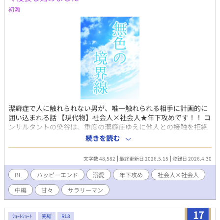
初瀬
潔癖症で人に触れられない男が、唯一触れられる相手に計画的に
囲い込まれる話 【現代物】社会人×社会人★年下攻めです！！ コ
ンサルタントの染谷は、重度の潔癖症ゆえに他人との接触を拒絶
してきた。 しかし、あるプロジェクトで組むことになった冷徹な
続きを読む
法務アドバイザー・高梨に、その弱点を見抜かれてしまう。 「克
服するための『練習』、してみませんか？」 高梨の提案は、仕事
文字数 48,582
最終更新日 2026.5.15
登録日 2026.4.30
の効率化のため……のはずだった。 タイトルはひと目で分かりや
すいものにしましたが、作品の本タイトルは「無色の境界線」で
BL
ハッピーエンド
溺愛
年下攻め
社会人×社会人
す。 ※エブリスタに掲載済（2026/3/22連載～4/2完結）
中編
甘々
サラリーマン
17
ｼｮｰﾄｼｮｰﾄ
完結
R18