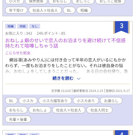
小スカ
限界放尿
おもらし
おしっこ
おしっこ我慢
年下受け
社会人×社会人
BL
短編
3
短編
完結
なし
お気に入り : 342
24h.ポイント : 85
おねしょ癖のせいで恋人のお泊まりを避け続けて不信感
持たれて喧嘩しちゃう話
こじらせた処女
網谷凛(あみやりん)には付き合って半年の恋人がいるにもかか
わらず、一度もお泊まりをしたことがない。それは彼自身の悩
み、おねしょをしてしまうことだった。 ある日の会社帰り、急
な大雨で網谷の乗る電車が止まり、帰れなくなってしまう。どう
続きを読む
しようかと悩んでいたところに、彼氏である市川由希(いちかわゆ
き)に鉢合わせる。泊まって行くことを強く勧められてしまい…？
文字数 10,620
最終更新日 2024.2.25
登録日 2021.9.17
BL
小スカ
小スカ描写あり
小スカあり
お漏らし
おもらし
おねしょ
社会人×社会人
社会人同士
先輩×後輩
4