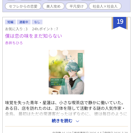
セフレからの恋愛
美人攻め
平凡受け
社会人×社会人
19
短編
連載中
なし
お気に入り : 3
24h.ポイント : 7
僕は恋の味をまだ知らない
赤井ちひろ
味覚を失った青年・星蓮は、小さな喫茶店で静かに働いていた。
ある日、店を訪れたのは、正体を隠して活動する謎の人気作家・
金烏。 最初はただの常連客だったはずなのに、 彼は毎日のように
店へ通い、少しずつ星蓮との距離を縮めていく。 どうして僕なん
続きを読む
だろう。 味も、恋も知らない僕に向けられる、まっすぐすぎる想
い。 けれど金烏には、誰にも明かせない秘密があった──。 これ
文字数 16,134
最終更新日 2026.8.5
登録日 2026.7.29