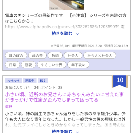
電車の男シリーズの最新作です。 【※注意】 シリーズを未読の方
はこちらから↓
https://www.alphapolis.co.jp/novel/308262686/120369039 電
車の男→番外編→同棲編→同棲編番外編 までシリーズ4作品すべて
続きを読む
読み終わった方向けです。 本編だけ読むと話が通じないのでご注
意ください。
文字数 98,104
最終更新日 2021.3.20
登録日 2020.12.9
ほのぼの
歳の差
教師
社会人
社会人×社会人
日常
溺愛
やさしい世界
年下攻め
10
ｼｮｰﾄｼｮｰﾄ
連載中
R15
お気に入り : 74
24h.ポイント : 28
小さい頃、近所のお兄さんに赤ちゃんみたいに甘えた事
がきっかけで性癖が歪んでしまって困ってる
海野
小さい頃、妹の誕生で赤ちゃん返りをした事のある雄介少年。少
年も大人になり青年になった。しかし一般男性の性の興味とは外
れ、幼児プレイにしかときめかなくなってしまった。あの時お世
話になった「近所のお兄さん」は結婚してしまったし、彼ももう
続きを読む