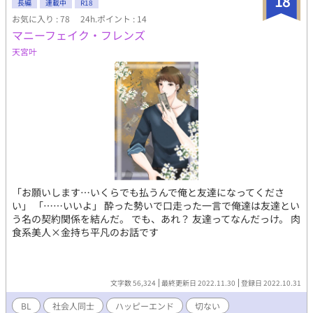
18
長編
連載中
R18
お気に入り : 78
24h.ポイント : 14
マニーフェイク・フレンズ
天宮叶
「お願いします…いくらでも払うんで俺と友達になってくださ
い」 「……いいよ」 酔った勢いで口走った一言で俺達は友達とい
う名の契約関係を結んだ。 でも、あれ？ 友達ってなんだっけ。 肉
食系美人×金持ち平凡のお話です
文字数 56,324
最終更新日 2022.11.30
登録日 2022.10.31
BL
社会人同士
ハッピーエンド
切ない