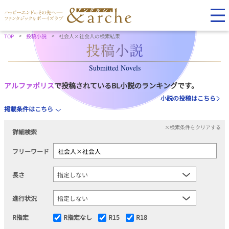
TOP
投稿小説
社会人×社会人の検索結果
Submitted Novels
アルファポリス
で投稿されているBL小説のランキングです。
小説の投稿はこちら
掲載条件はこちら
×検索条件をクリアする
詳細検索
フリーワード
長さ
進行状況
R指定
R指定なし
R15
R18