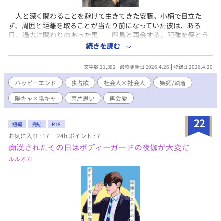
人と深く関わることを避けて生きてきた安藤。小柄で目立た
ず、周囲と距離を取ることが当たり前になっていた彼は、ある
日、過去に関わりのあった男――四島と再会する。距離を保とう
とする安藤に対し、四島はまっすぐに踏み込んでくる。軽く見え
続きを読む
る態度の奥にあるのは、曖昧にしてきた過去と、消えなかった感
情。逃げる安藤と、逃がさない四島。すれ違いと再接近を繰り返
文字数 21,382
最終更新日 2026.4.26
登録日 2026.4.20
しながら、二人の距離は少しずつ変わっていく。これは、「誰と
も深く関わらない」と決めていた男が、たった一人の存在によっ
ハッピーエンド
独占欲
社会人×社会人
嫉妬/執着
て、その前提を覆されていく物語。
陽キャ×陰キャ
両片思い
再会愛
22
短編
完結
R18
お気に入り : 17
24h.ポイント : 7
痴漢されたその日はボディーガードの夜伽が大変だ
ルルオカ