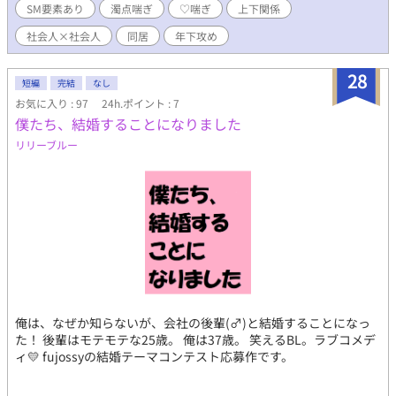
SM要素あり
濁点喘ぎ
♡喘ぎ
上下関係
社会人×社会人
同居
年下攻め
28
短編
完結
なし
お気に入り : 97
24h.ポイント : 7
僕たち、結婚することになりました
リリーブルー
俺は、なぜか知らないが、会社の後輩(♂)と結婚することになっ
た！ 後輩はモテモテな25歳。 俺は37歳。 笑えるBL。ラブコメデ
ィ💛 fujossyの結婚テーマコンテスト応募作です。