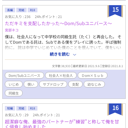
かじま・ようじ） ロックオン求愛型イラストレーター ［受け］篠
原梓（しのはら・あずさ） 「お前（＝中島）限定手フェチ」な真
15
長編
完結
R18
面目コピーライター （「＊」が付いたお話には性表現が含まれま
お気に入り : 236
24h.ポイント : 21
す。「＊＊」は過激な性表現です。）
ただキミを支配したかった～Dom/Subユニバース～
宮部ネコ
僕は、社会人になって中学校の同級生託（たく）と再会した。 そ
してDomである託は、Subである僕をプレイに誘った。半ば強制
的に。 詫は中学でいじめていた僕のことを恨んでいて、僕をいい
ようにしたかったのだろう。 詫とのプレイは、セーフワードもな
続きを読む
く、褒められることもない。 それでも良かった。詫の側にいられ
るのなら……。
文字数 38,933
最終更新日 2021.9.6
登録日 2021.8.1
Dom/Subユニバース
社会人×社会人
Ｄom×Ｓｕｂ
いじめ
償い
サブドロップ
支配
幼なじみ
同級生
16
短編
完結
R18
お気に入り : 29
24h.ポイント : 21
超潔癖な俺、最強のパートナーが"練習"と称して俺を甘
く侵食し始めました