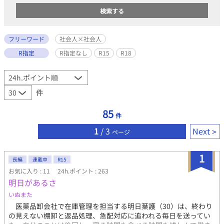
フリーワード
社会人×社会人
R指定
R指定なし
R15
R18
件
85
件
1
/ 3
Next
ページ
1
長編
連載中
R15
お気に入り : 11
24h.ポイント : 263
明日があるさ
いぬまた
医薬品卸会社で在庫管理を担当する明日葉護（30）は、終わり
の見えない棚卸と返品処理、急配対応に追われる毎日を送ってい