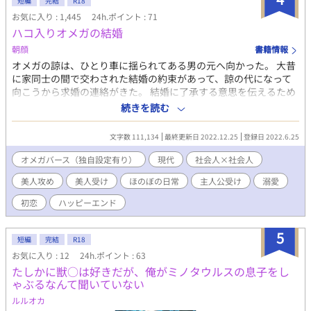
短編
完結
R18
お気に入り : 1,445
24h.ポイント : 71
ハコ入りオメガの結婚
朝顔
書籍情報
オメガの諒は、ひとり車に揺られてある男の元へ向かった。 大昔
に家同士の間で交わされた結婚の約束があって、諒の代になって
向こうから求婚の連絡がきた。 結婚に了承する意思を伝えるため
に、直接相手に会いに行くことになった。 この結婚は傾いていた
続きを読む
会社にとって大きな利益になる話だった。 家のために諒は自分が
結婚しなければと決めたが、それには大きな問題があった。 重い
文字数 111,134
最終更新日 2022.12.25
登録日 2022.6.25
気持ちでいた諒の前に現れたのは、見たことがないほど美しい男
だった。 冷遇されるどころか、事情を知っても温かく接してくれ
オメガバース（独自設定有り）
現代
社会人×社会人
て、あるきっかけで二人の距離は近いものとなり……。 一途な美
美人攻め
美人受け
ほのぼの日常
主人公受け
溺愛
人攻め×ハコ入り美人受け オメガバースの設定をお借りして、独
自要素を入れています。 洋風、和風でタイプの違う美人をイメー
初恋
ハッピーエンド
ジしています。 特に大きな事件はなく、二人の気持ちが近づい
て、結ばれて幸せになる、という流れのお話です。 全十四話で完
5
結しました。 番外編二話追加。 他サイトでも同時投稿していま
短編
完結
R18
す。
お気に入り : 12
24h.ポイント : 63
たしかに獣○は好きだが、俺がミノタウルスの息子をし
ゃぶるなんて聞いていない
ルルオカ