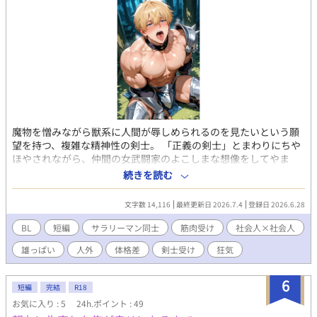
魔物を憎みながら獣系に人間が辱しめられるのを見たいという願
望を持つ、複雑な精神性の剣士。 「正義の剣士」とまわりにちや
ほやされながら、仲間の女武闘家のよこしまな想像をしてやま
ず、でも、蓋を開いてみたらターゲットは自分で・・？ ファンタ
続きを読む
ジーもののBL小説です。R18。
文字数 14,116
最終更新日 2026.7.4
登録日 2026.6.28
BL
短編
サラリーマン同士
筋肉受け
社会人×社会人
雄っぱい
人外
体格差
剣士受け
狂気
6
短編
完結
R18
お気に入り : 5
24h.ポイント : 49