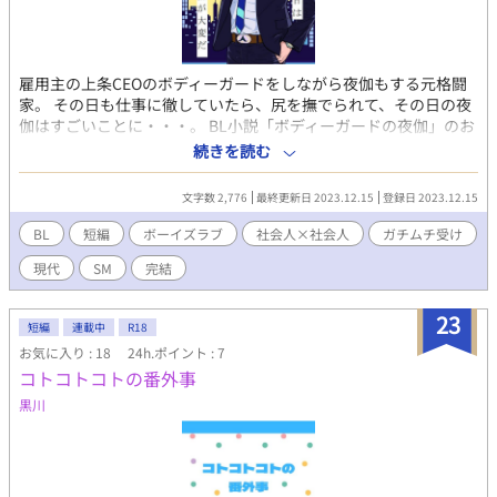
雇用主の上条CEOのボディーガードをしながら夜伽もする元格闘
家。 その日も仕事に徹していたら、尻を撫でられて、その日の夜
伽はすごいことに・・・。 BL小説「ボディーガードの夜伽」のお
まけの短編です。R18。 元の「ボディーガードの夜伽」はBL短編
続きを読む
集に収録。 電子書籍で販売中。 詳細を知れるブログのリンクは↓
にあります。
文字数 2,776
最終更新日 2023.12.15
登録日 2023.12.15
BL
短編
ボーイズラブ
社会人×社会人
ガチムチ受け
現代
SM
完結
23
短編
連載中
R18
お気に入り : 18
24h.ポイント : 7
コトコトコトの番外事
黒川