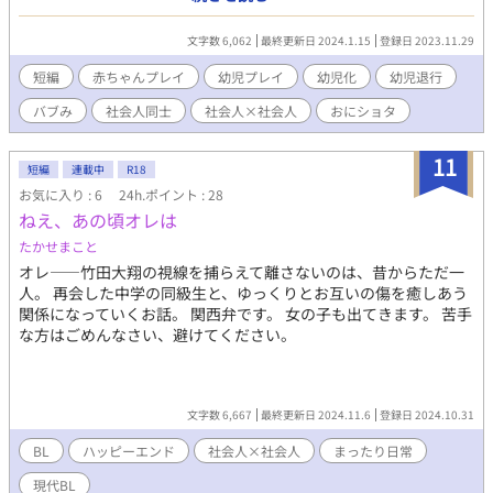
赤ちゃんになれる程可愛い背格好では無い。そんなある日、職場
で「お兄さん」に似た雰囲気の人を見つける。いつしか目で追う
文字数 6,062
最終更新日 2024.1.15
登録日 2023.11.29
様になった彼は次第にその人を妄想の材料に使うようになる。あ
る日の残業中、眠ってしまった雄介は、起こしに来た人物に寝ぼ
短編
赤ちゃんプレイ
幼児プレイ
幼児化
幼児退行
けてママと言って抱きついてしまい…？
バブみ
社会人同士
社会人×社会人
おにショタ
11
短編
連載中
R18
お気に入り : 6
24h.ポイント : 28
ねえ、あの頃オレは
たかせまこと
オレ――竹田大翔の視線を捕らえて離さないのは、昔からただ一
人。 再会した中学の同級生と、ゆっくりとお互いの傷を癒しあう
関係になっていくお話。 関西弁です。 女の子も出てきます。 苦手
な方はごめんなさい、避けてください。
文字数 6,667
最終更新日 2024.11.6
登録日 2024.10.31
BL
ハッピーエンド
社会人×社会人
まったり日常
現代BL