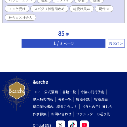
読でもお楽しみ頂けるように書きました。 ※媚薬を使ったレイプ
ノンケ受け
スパダリ御曹司攻め
総受け風味
現代BL
寸前までの描写、一発殴る程度の暴力描写があります。
社会人×社会人
85
件
1
/ 3
Next
ページ
&arche
TOP
公式漫画
書籍一覧
今後の刊行予定
購入特典情報
著者一覧
投稿小説
投稿漫画
樋口美沙緒の小説書こうよ！
《うちの子》推し会！
作家募集
お問い合わせ
ファンレターの送り先
Official SNS