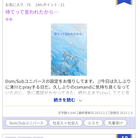
お気に入り : 76
24h.ポイント : 21
待てって言われたから…
ゆあ
Dom/Subユニバースの設定をお借りしてます。 //今日は久しぶり
に津川とprayする日だ。久しぶりのcomandに気持ち良くなって
いたのに。急に電話がかかってきた。終わるまでstayしててと言
われて、30分ほど待っている間に雪人はトイレに行きたくなって
続きを読む
いた。行かせてと言おうと思ったのだが、会社に戻るからそれま
でstayと言われて… がっつり小スカです。 投稿不定期です🙇表紙
文字数 6,646
最終更新日 2023.2.2
登録日 2023.1.5
は自筆です。 華奢な上司(sub)×がっしりめな後輩(dom)
Dom/Subユニバース
社会人×社会人
小スカ
先輩受け