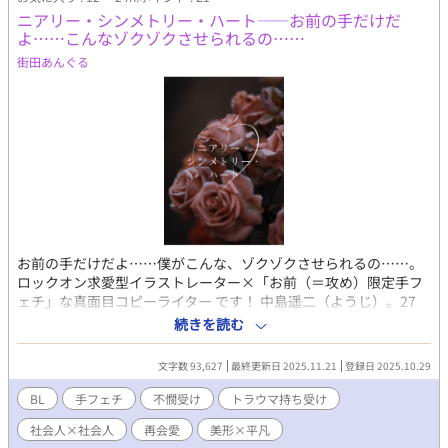
ニアリー・シンメトリー・ハート——お前の手だけだ
よ……こんなゾクゾクさせられるの……
街田あんぐる
お前の手だけだよ……僕がこんな、ゾクゾクさせられるの……。
ロックオン求愛型イラストレーター×「お前（＝攻め）限定手フ
ェチ」な真面目コピーライター です！ 中島遥二（ようじ）。27
歳。イラストレーター。 5年ぶりに再会した友人・篠原は、「お
続きを読む
前（＝中島）限定手フェチ」になっていた！？ 篠原がかわいくて
仕方ない、求愛モード全開の中島。なぜかツンツンの篠原。 二人
文字数 93,627
最終更新日 2025.11.21
登録日 2025.10.29
は篠原の会社のプロジェクトで一緒に働くことになるが……。 ど
こか人任せな中島は、篠原のトラウマや二人の過去と向き合っ
BL
手フェチ
不憫受け
トラウマ持ち受け
て、この恋を成就させられるのか……？？ 決め台詞盛りだくさん
社会人×社会人
再会愛
美形×平凡
のじれじれLOVE、お楽しみください〜！ ［攻め］中島遥二（な