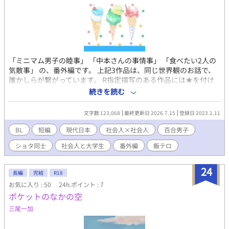
「ミニマム男子の睦事」 「中本さんの事情事」 「食べたい2人の
気散事」 の、番外編です。 上記3作品は、同じ世界観のお話で、
誰かしらが繋がっています。 R指定描写のある作品には★を付け
ています。 1度「完結」扱いした後に話を追加すると勝手に「連
続きを読む
載中」にされちゃうの、知らなかったです(ドの付く素人) 気分的
に、一度完結させたものは連載中に戻したくないし、でも番外編
文字数 123,068
最終更新日 2026.7.15
登録日 2023.1.11
書きたい。しかも定期的に。 の、欲を満たそうとした結果がこち
らです。 こちらはずっと連載中扱いですが、「ミニマム男子の睦
BL
短編
現代日本
社会人×社会人
百合男子
事」「中本さんの事情事」「食べたい2人の気散事」の本編は完結
ショタ同士
社会人と大学生
番外編
飯テロ
しています。 3作品まとめるのってどうなの？と思うかも知れま
せんが、これを期に3作品とも読んで頂けたらいいな、と言う自分
なりの姑息な手段です。 番外編は、1ネタ(って表現で合ってるか
24
長編
完結
R18
分からないのですが)1～2話(2000～8000文字)で終わる事を目標
お気に入り : 50
24h.ポイント : 7
としてます。 ※2025.2. 6追記※ 現在更新中の中本さんの番外編が
ポケットのなかの空
30,000字弱、全9話と言う本編以上のボリュームになってしまって
いるので、場合によっては長くなるケースもあります。 ※追記終
三尾一加
わり※ こちら単独で読むと「？」と思う所があります。 事前にそ
れぞれの本編をお読み頂けると小躍りします。