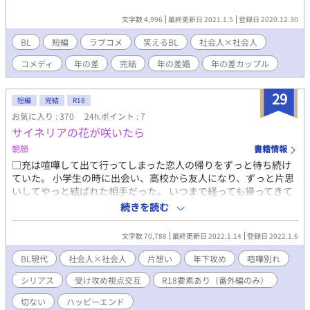
文字数 4,996
最終更新日 2021.1.5
登録日 2020.12.30
BL
短編
ラブコメ
笑えるBL
社会人×社会人
コメディ
年の差
完結
年の差婚
年の差カップル
29
短編
完結
R18
お気に入り : 370
24h.ポイント : 7
サイネリアの花が咲いたら
朝顔
書籍情報
□充は喧嘩して出て行ってしまった恋人の帰りをずっと待ち続け
ていた。 小学生の時に出会い、高校から友人になり、ずっと片思
いしてやっと結ばれた相手だった。 いつまで経っても帰ってきて
くれない恋人を待ちながら、永遠とも思える孤独な日々を生きて
続きを読む
いた。 □隆聖は新卒の入社一年目、ようやく仕事にも慣れて、順
調な日々を送っていた。 ある日、酔いつぶれた先輩社員を送り届
文字数 70,788
最終更新日 2022.1.14
登録日 2022.1.6
けることに。 周囲から悪口を言われて浮いていたその人には恩が
あった。 せめてお礼を言いたいと近づくことになったが、儚げで
BL現代
社会人×社会人
片想い
年下攻め
喧嘩別れ
繊細な美しい人だと気がついてからは、どんどん惹かれてしまう
シリアス
受け攻め視点交互
R18要素あり（番外編のみ）
のを抑えられなくなり……。 全十三話＋番外編二話 一話ごとに、
受け攻め交互の一人称視点で進むお話です。 ※本編にR18シーン
切ない
ハッピーエンド
はありません。 ※番外編のみR18シーンが入ります。