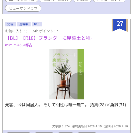
ドから書いています。 ・性描写のある回には「※」マークが付き
ます。 ＊－‥－‥－‥－‥－‥－‥－‥－＊ ※本編はこちら 『ポ
ヒューマンドラマ
ケットのなかの空』
https://www.alphapolis.co.jp/novel/728386436/426811899 ※
27
第三者による無断著作物利用を禁止します
短編
連載中
R18
お気に入り : 5
24h.ポイント : 7
【BL】【R18】プランターに腐葉土と種。
mimimi456/都古
元客、今は同居人。 そして相性は唯一無二。 拓真(28)×勇誠(31)
文字数 6,574
最終更新日 2026.4.19
登録日 2026.4.16