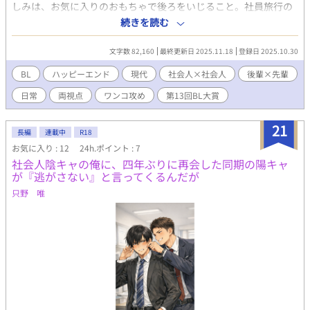
しみは、お気に入りのおもちゃで後ろをいじること。社員旅行の
前日もア○ニーですっきりさせて、気の進まないまま旅行に出発
続きを読む
したのだが……。 J庭57のために書き下ろしたお話。 同人誌は両
視点両A面だったのだけど、どこまで載せようか。全部載せること
文字数 82,160
最終更新日 2025.11.18
登録日 2025.10.30
にしましたー！
BL
ハッピーエンド
現代
社会人×社会人
後輩×先輩
日常
両視点
ワンコ攻め
第13回BL大賞
21
長編
連載中
R18
お気に入り : 12
24h.ポイント : 7
社会人陰キャの俺に、四年ぶりに再会した同期の陽キャ
が『逃がさない』と言ってくるんだが
只野 唯