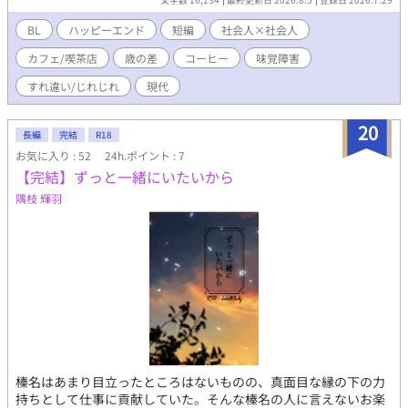
は、恋の味を知らない青年と、 謎の人気作家が紡ぐ、甘くて少し
切ないラブストーリー。
BL
ハッピーエンド
短編
社会人×社会人
カフェ/喫茶店
歳の差
コーヒー
味覚障害
すれ違い/じれじれ
現代
20
長編
完結
R18
お気に入り : 52
24h.ポイント : 7
【完結】ずっと一緒にいたいから
隅枝 輝羽
榛名はあまり目立ったところはないものの、真面目な縁の下の力
持ちとして仕事に貢献していた。そんな榛名の人に言えないお楽