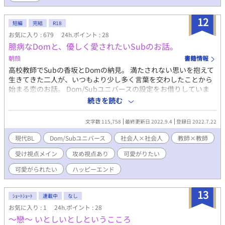
12
短編
完結
R18
お気に入り : 679
24h.ポイント : 28
臆病なDomと、優しく愛されたいSubのお話。
朝顔
書籍情報
高校教師でSubの香坂とDomの納見。 満たされない思いを抱えて
生きてきた二人が、いつもより少し多く言葉を交わしたことから
始まる恋のお話。 Dom/Subユニバースの設定をお借りしていま
す。 全20話 完結済み ※可愛がりたい関係なのでプレイはライト
続きを読む
です。 他サイトでも同時更新。
文字数 115,758
最終更新日 2022.9.4
登録日 2022.7.22
現代BL
Dom/Subユニバース
社会人×社会人
教師×教師
受け視点メイン
攻め視点あり
可愛がりたい
可愛がられたい
ハッピーエンド
13
ｼｮｰﾄｼｮｰﾄ
連載中
なし
お気に入り : 1
24h.ポイント : 28
～戀～ いとしいとしというこころ