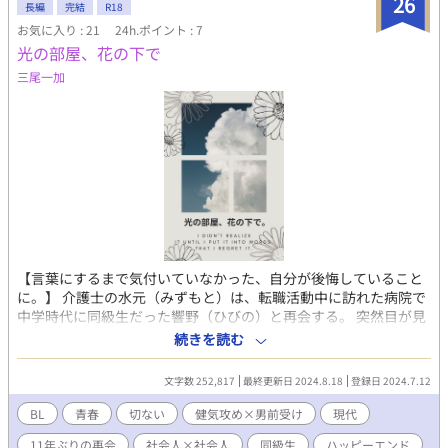
26
長編
完結
R18
ん。
お気に入り : 21
24h.ポイント : 7
光の部屋、花の下で
三尾一加
【言葉にするまで気付いていなかった、自分が後悔していること
に。】 介護士の水元（みずもと）は、転職活動中に訪れた病院で
中学時代に同級生だった響野（ひびの）と再会する。 突然目が見
えなくなって病院を訪れたという響野を放っておけず、サポート
続きを読む
を申し出た水元だが、中学生の頃、ひそかに恋愛感情を抱いてい
た響野にどう接するべきか悩む。 一方、過酷な状況に置かれた響
文字数 252,817
最終更新日 2024.8.18
登録日 2024.7.12
野も、水元の温かさに触れるうちに友情だけではない感情を彼に
抱きはじめるのだが――。 ＊－‥－‥－‥－‥－‥－‥－‥－＊
BL
青春
切ない
健気攻め×男前受け
現代
・『ポケットのなかの空』番外編。本編のストーリーを水元サイ
11年ぶりの再会
社会人×社会人
同級生
ハッピーエンド