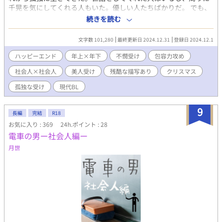
千晃を気にしてくれる人もいた。優しい人たちばかりだ。 でも、
千晃はずっと独りだ。人生に希望も欲も何もない。息を吸って、
続きを読む
毎日をやり過ごすだけ。 けれど、それに疑問もなにも抱かない。
これまでも、これからも、ずっと独り。 これは、そうやって生き
文字数 101,280
最終更新日 2024.12.31
登録日 2024.12.1
ていくと思っていた——とある冬の日。 千晃はある男性に、はじ
めて恋をした。 【CP】 27歳包容力高めイケメン社会人×21歳不
ハッピーエンド
年上×年下
不憫受け
包容力攻め
憫な美人カフェ店員 【その他】 ・#つき → 残酷描写あり ・*つき
社会人×社会人
美人受け
残酷な描写あり
クリスマス
→ R18シーンあり(軽め含む) ・受けの不幸が極まってます。 ・最
後はハピエン保証。 ・冬の季節&クリスマス&年末のお話です。
孤独な受け
現代BL
・ムーンライトノベルスさんにも投稿しています。
9
長編
完結
R18
お気に入り : 369
24h.ポイント : 28
電車の男ー社会人編ー
月世