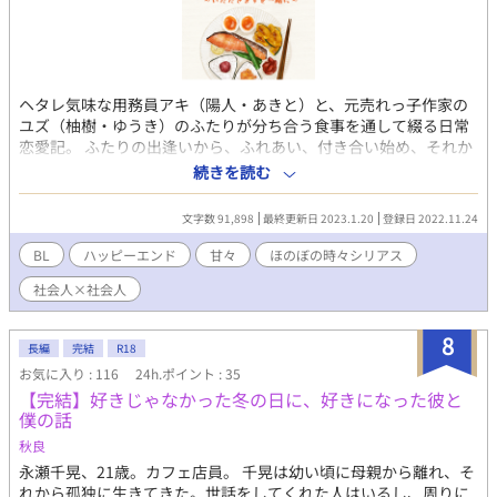
ヘタレ気味な用務員アキ（陽人・あきと）と、元売れっ子作家の
ユズ（柚樹・ゆうき）のふたりが分ち合う食事を通して綴る日常
恋愛記。 ふたりの出逢いから、ふれあい、付き合い始め、それか
ら―――の物語。 ※話の内容によっては🔞な話もありますのでご
続きを読む
注意ください。
文字数 91,898
最終更新日 2023.1.20
登録日 2022.11.24
BL
ハッピーエンド
甘々
ほのぼの時々シリアス
社会人×社会人
8
長編
完結
R18
お気に入り : 116
24h.ポイント : 35
【完結】好きじゃなかった冬の日に、好きになった彼と
僕の話
秋良
永瀬千晃、21歳。カフェ店員。 千晃は幼い頃に母親から離れ、そ
れから孤独に生きてきた。世話をしてくれた人はいるし、周りに