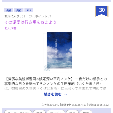
30
長編
完結
R18
お気に入り : 51
24h.ポイント : 7
その溺愛は行き場をさまよう
七天八響
【気弱な美貌御曹司✕嫉妬深い平凡ノンケ】 一夜だけの相手との
享楽的な日々を送ってきたノンケの生田雅紀（いくたまさき）
は、御曹司の久世透（くぜとおる）に出会って生まれて初めて愛
を知った。 そのはずが、婚約者が現れたからと交際半年で振られ
続きを読む
てしまう。 貧乏人は金持ちのためのいっときの慰み者か？ 強欲で
退廃的な御曹司や令嬢たちに一泡吹かせてやる。 前作→「その溺
文字数 206,540
最終更新日 2025.4.17
登録日 2025.3.22
愛は伝わりづらい」
https://www.alphapolis.co.jp/novel/962473946/252939102 未
ハッピーエンド
溺愛
コメディ
執着
媚薬