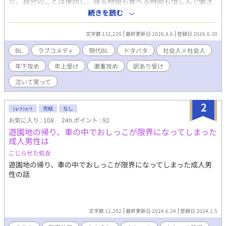
た。自分のことは後回し。寝る時間も食べる時間も惜しんで働き
続ける、絵に描いたような社畜だった。 そんな職場に、一人の
続きを読む
新人社員・亜笠誠一郎（25）が配属される。 仕事は完璧、容姿
端麗。しかし、なぜか明日葉にだけ異常なほど世話を焼き、無茶
文字数 132,220
最終更新日 2026.8.6
登録日 2026.6.30
な働き方を見れば本気で怒る、不思議な男だった。 明日葉はま
だ知らない。 この新人が、一年前から自分に恋をしていたこと
BL
ラブコメディ
現代BL
ドタバタ
社会人×社会人
を。 そして、この出会いが、止まっていた自分の人生を少しず
年下攻め
年上受け
激重攻め
訳あり受け
つ動かしていくことをーーーー 押しかけ女房世話焼き攻（年
下）×自己肯定感低め天然社畜受（年上）の泣いて笑ってドタバ
泣いて笑って
タＢＬコメディです。仕事描写多め、全年齢向けですが下ネタあ
りますのでご注意ください。何度も言いますが、ＢＬコメディで
2
す。最初から最後までドタバタしています。第一章全十話予定。
ｼｮｰﾄｼｮｰﾄ
完結
なし
カクヨム、小説家になろうでも公開中。
お気に入り : 108
24h.ポイント : 92
遊園地の帰り、車の中でおしっこが限界になってしまった
成人男性は
こじらせた処女
遊園地の帰り、車の中でおしっこが限界になってしまった成人男
性の話
文字数 12,292
最終更新日 2024.6.24
登録日 2024.1.5