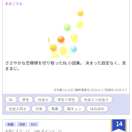
あおごろも
ささやかな恋模様を切り取ったBL小話集。 決まった設定なく、気
ままに。
文字数 14,318
最終更新日 2026.8.1
登録日 2025.9.7
BL
学生
社会人
学生×学生
社会人×社会人
社会人同士
日常
青春
胸キュン
ほのぼの
14
長編
完結
R18
お気に入り : 12
24h.ポイント : 21