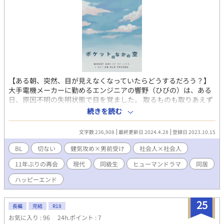
【ある朝、突然、目が見えなくなっていたらどうするだろう？】
大手電機メーカーに勤めるエンジニアの響野（ひびの）は、ある
日、原因不明の失明状態で目を覚ました。 取るものも取りあえず
向かった病院で、彼は中学時代に同級生だった水元（みずもと）
続きを読む
と再会する。 十一年前、響野や友人たちに何も告げることなく転
校していった水元は、複雑な家庭の事情を抱えていた。 目の不自
文字数 236,908
最終更新日 2024.4.28
登録日 2023.10.15
由な響野を見かねてサポートを申し出てくれた水元とすごすうち
に、友情だけではない感情を抱く響野だが、勇気を出して想いを
BL
切ない
健気攻め×男前受け
社会人×社会人
伝えても「その感情は一時的なもの」と否定されてしまい……？
11年ぶりの再会
現代
同級生
ヒューマンドラマ
同居
重い過去を持つ一途な攻め × 不幸に抗（あらが）う男前な受けの
お話。 ＊－‥－‥－‥－‥－‥－‥－‥－＊ ・性描写のある回に
ハッピーエンド
は「※」マークが付きます。 ・水元視点の番外編もあり。 ＊－‥
－‥－‥－‥－‥－‥－‥－＊ ※番外編はこちら 『光の部屋、花
25
の下で。』
長編
完結
R18
https://www.alphapolis.co.jp/novel/728386436/614893182 ※
お気に入り : 96
24h.ポイント : 7
第三者による無断著作物利用を禁止します