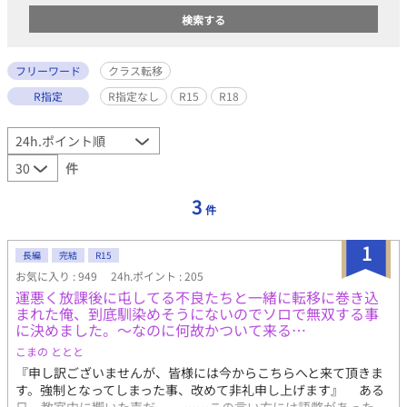
フリーワード
クラス転移
R指定
R指定なし
R15
R18
件
3
件
1
長編
完結
R15
お気に入り : 949
24h.ポイント : 205
運悪く放課後に屯してる不良たちと一緒に転移に巻き込
まれた俺、到底馴染めそうにないのでソロで無双する事
に決めました。～なのに何故かついて来る…
こまの ととと
『申し訳ございませんが、皆様には今からこちらへと来て頂きま
す。強制となってしまった事、改めて非礼申し上げます』 ある