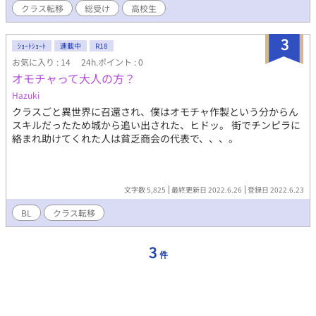
クラス転移
総受け
高校生
う屈辱。しかも踊り子の特性魅了や頼んでもないオプションで付
いてきた発情体質とかで取り返しのつかないことに…… 随分昔に
投稿したやつの修正版です。 ☆…エロあり ★…濃いめのエロあり
3
ｼｮｰﾄｼｮｰﾄ
連載中
R18
となっております。ご注意下さい。
お気に入り : 14
24h.ポイント : 0
オモチャって大人の方？
Hazuki
クラスごと異世界に召還され、僕はオモチャ作製という分からん
スキルだったため城から追い出された、ヒドッ。 街でチンピラに
絡まれ助けてくれた人は貧乏商会の代表で、、、。
文字数 5,825
最終更新日 2022.6.26
登録日 2022.6.23
BL
クラス転移
3
件