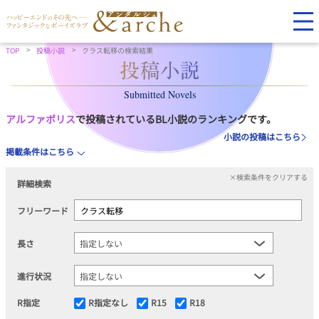
TOP
投稿小説
クラス転移の検索結果
Submitted Novels
アルファポリス
で投稿されているBL小説のランキングです。
小説の投稿はこちら
掲載条件はこちら
×検索条件をクリアする
詳細検索
フリーワード
長さ
進行状況
R指定
R指定なし
R15
R18