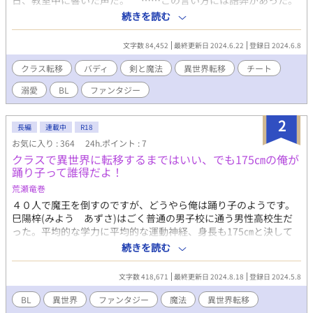
日、教室中に響いた声だ。 ……この言い方には語弊があった。
正確には、頭の中に響いた声だ。何故なら、耳から聞こえて来
続きを読む
た感覚は無く、直接頭を揺らされたという感覚に襲われたから
だ。 テレパシーというものが実際にあったなら、確かにこうい
文字数 84,452
最終更新日 2024.6.22
登録日 2024.6.8
うものなのかも知れない。 問題はいくつかあるが、最大の問題
は……俺はただその教室近くの廊下を歩いていただけという事
クラス転移
バディ
剣と魔法
異世界転移
チート
だ。 ＊当作品はカクヨム様でも掲載しております。
溺愛
BL
ファンタジー
2
長編
連載中
R18
お気に入り : 364
24h.ポイント : 7
クラスで異世界に転移するまではいい、でも175㎝の俺が
踊り子って誰得だよ！
荒瀬竜巻
４０人で魔王を倒すのですが、どうやら俺は踊り子のようです。
巳陽梓(みよう あずさ)はごく普通の男子校に通う男性高校生だ
った。平均的な学力に平均的な運動神経、身長も175㎝と決して
小柄では無いが言うほど大きくもない。 そんな梓がクラス２年B
続きを読む
組４０人(全員)で剣と魔法タイプの異世界に転移してしまった！
こんなこと現実で起こるのかという焦りと共にこれから冒険への
文字数 418,671
最終更新日 2024.8.18
登録日 2024.5.8
楽しみを捨て切られなかった。しかし…… 「お前は踊り子じゃ。
まあ頑張れ」 みんながカッコいいファンタジーな服を着ている中
BL
異世界
ファンタジー
魔法
異世界転移
１人だけ露出の高いエロい服を着なくてはならないことの何と言