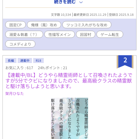
陵辱されるのか……。なんということだ……。※固定CP、どちら
続きを読む
かと言えばコメディよりです。不定期更新です。
文字数 10,534
最終更新日 2025.11.29
登録日 2025.9.18
固定CP
俺様（風）攻め
ツッコミ入れがちな攻め
溺愛＆執着（？）
性描写メイン
因習村
ゲーム転生
コメディより
2
長編
連載中
R18
お気に入り : 617
24h.ポイント : 21
【連載中/BL】どうやら精霊術師として召喚されたようで
すが5分でクビになりましたので、最高級クラスの精霊獣
と駆け落ちしようと思います。
架月ひなた