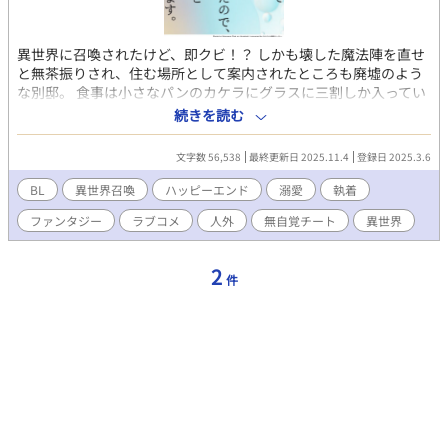
異世界に召喚されたけど、即クビ！？ しかも壊した魔法陣を直せ
と無茶振りされ、住む場所として案内されたところも廃墟のよう
な別邸。 食事は小さなパンのカケラにグラスに三割しか入ってい
ない水のみ。 帰還手段もなくどうやって生きていこうか悩んでい
続きを読む
た千颯の前に現れたのは、もふもふ癒し系のホワイトタイガーだ
った（のち超絶イケメンに変化）。 「名をくれたお前をこれから
文字数 56,538
最終更新日 2025.11.4
登録日 2025.3.6
先ずっと守ると誓おう」 溺愛MAXのもふもふイケメン精霊獣に
「駆け落ちするぞ」ともちかけられ、元の世界へ戻る為に旅をす
BL
異世界召喚
ハッピーエンド
溺愛
執着
る事になった平凡社会人（無自覚チート精霊術師）の契約異世界
ファンタジー
ラブコメ
人外
無自覚チート
異世界
BLファンタジー。 行方不明になっていた祖父がこの世界で聖女に
拉致されたのを知り、探し出して一緒にニホンへと帰るつもりだ
ったが！？ ※コメディよりのラブコメ。時にシリアス。 ※ざまあ
2
件
展開にもなりそうな予感。 ※想定文字数10万〜13万文字くらい。