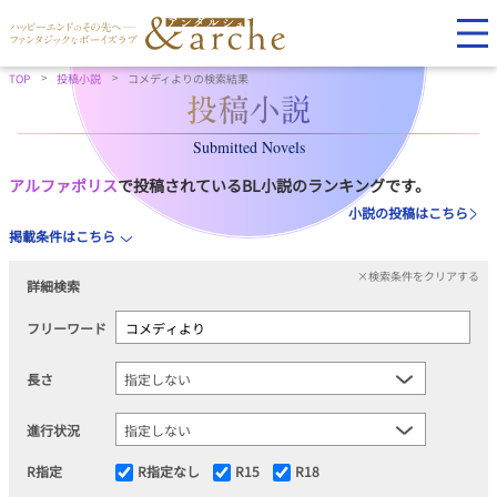
TOP
投稿小説
コメディよりの検索結果
Submitted Novels
アルファポリス
で投稿されているBL小説のランキングです。
小説の投稿はこちら
掲載条件はこちら
×検索条件をクリアする
詳細検索
フリーワード
長さ
進行状況
R指定
R指定なし
R15
R18