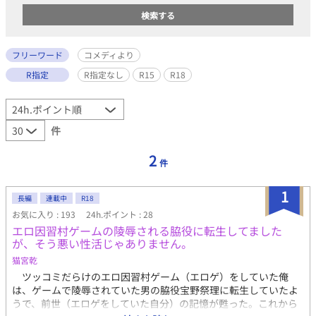
フリーワード
コメディより
R指定
R指定なし
R15
R18
件
2
件
1
長編
連載中
R18
お気に入り : 193
24h.ポイント : 28
エロ因習村ゲームの陵辱される脇役に転生してました
が、そう悪い性活じゃありません。
猫宮乾
ツッコミだらけのエロ因習村ゲーム（エロゲ）をしていた俺
は、ゲームで陵辱されていた男の脇役宝野祭理に転生していたよ
うで、前世（エロゲをしていた自分）の記憶が甦った。これから