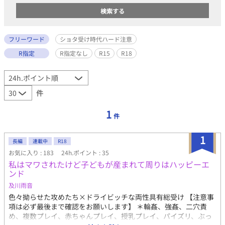
フリーワード
ショタ受け時代ハード注意
R指定
R指定なし
R15
R18
件
1
件
1
長編
連載中
R18
お気に入り : 183
24h.ポイント : 35
私はマワされたけど子どもが産まれて周りはハッピーエ
ンド
及川雨音
色々拗らせた攻めたち×ドライビッチな両性具有総受け 【注意事
項は必ず最後まで確認をお願いします】 ＊輪姦、強姦、二穴責
め、複数プレイ、赤ちゃんプレイ、授乳プレイ、パイズリ、ぶっ