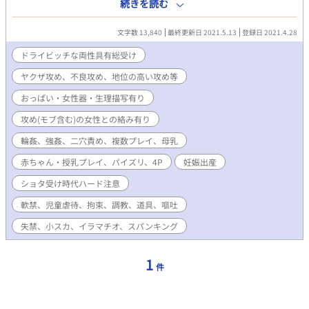
かけ、イラマチオ、母乳など。 ＊ヤクザ攻め、不良攻め、地位の
続きを読む
高い攻めなど。 ＊おっぱい・女性器・生理描写有り ＊受けはドラ
イなので愛は芽生えません。 ＊サラッと犯罪行為を多数していま
文字数 13,840
最終更新日 2021.5.13
登録日 2021.4.28
すが、罪に問われず反省もしないし償いません。苦手な方はご注
意を。 ＊親世代、子世代でマワしてます(4P) ＊妊娠出産子育て有
ドライビッチな両性具有総受け
り。 受けの過去) ＊ショタ時代はハード描写です。ショタ受け注
ヤクザ攻め、不良攻め、地位の高い攻め等
意。 ＊軟禁、児童虐待、拘束、失禁、小スカ、道具、調教(ハー
ド)、スパンキング、嘔吐有り。 ＊攻め(モブ含む)の女性との絡み
おっぱい・女性器・生理描写有り
有り。 ＊女性本人は満足しているけど酷い目に合います。
攻め(モブ含む)の女性との絡み有り
輪姦、強姦、二穴責め、複数プレイ、母乳
赤ちゃん・授乳プレイ、パイズリ、4P
妊娠出産
ショタ受け時代ハード注意
軟禁、児童虐待、拘束、調教、道具、嘔吐
失禁、小スカ、イラマチオ、スパンキング
1
件