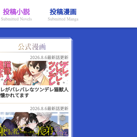
投稿小説
投稿漫画
Submitted Novels
Submitted Manga
2026.8.6最新話更新
レがバレバレなツンデレ猫獣人
懐かれてます
2026.8.6最新話更新