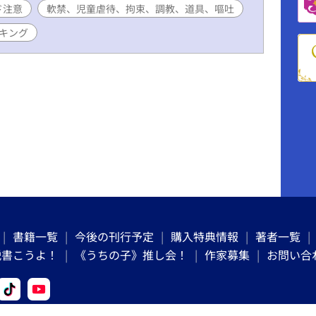
ド注意
軟禁、児童虐待、拘束、調教、道具、嘔吐
キング
書籍一覧
今後の刊行予定
購入特典情報
著者一覧
説書こうよ！
《うちの子》推し会！
作家募集
お問い合