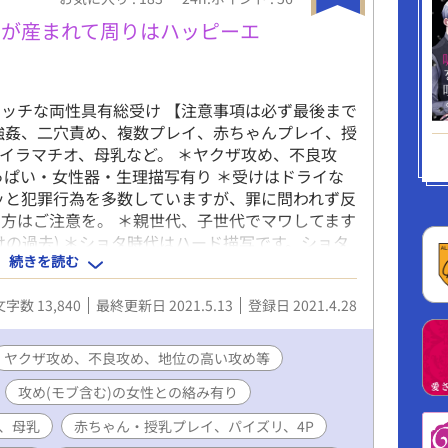
もが産まれて周りはハッピーエ
ッチな両性具有総受け 【注意事項は必ず最後まで
強姦、二穴責め、複数プレイ、赤ちゃんプレイ、授
イラマチオ、母乳など。 ＊ヤクザ攻め、不良攻
っぱい・女性器・生理描写有り ＊受けはドライな
ッと犯罪行為を多数していますが、罪に問われず反
方はご注意を。 ＊親世代、子世代でマワしてます
受けの過去) ＊ショタ時代はハード描写です。ショタ
続きを読む
拘束、失禁、小スカ、道具、調教(ハード)、スパン
含む)の女性との絡み有り。 ＊女性本人は満足して
文字数 13,840
最終更新日 2021.5.13
登録日 2021.4.28
ヤクザ攻め、不良攻め、地位の高い攻め等
攻め(モブ含む)の女性との絡み有り
、母乳
赤ちゃん・授乳プレイ、パイズリ、4P