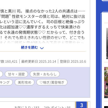
 慎と黒川 司。 接点のなかった2人の共通点は……
ぎ問題" 性欲モンスターの慎と司は、絶対に抜け出
レという沼に沈んでいく。 司の巨根と絶倫っぷり
化は超加速♡♡濃厚すぎるえっちで快楽漬けの
るで永遠の発情期状態♡♡ だからって、付き合う
！ それでも抑えきれない性欲のせいで、どこでも
まくり♡嫉妬と愛が絡み合う下品でド変態なセッ
続きを読む
る2人に、ハッピーエンドは訪れるのか？ (♡喘
言葉攻め、潮吹き、フェラ、玩具、排尿、スパン
表現あります) (エロ重視、基本性行為シーンのみ
数 160,421
最終更新日 2025.10.14
登録日 2025.10.6
ます。) (伏線回収などもほぼなし、話の展開早め
承くださいませ。) ⚠️表紙はAI生成によるものです
ジュアルをイメージしていただきたくあえて顔は
甘々・溺愛
失禁・おもらし
せん。
キング
美形攻め
♡喘ぎ/濁音喘ぎ
3
お気に入り : 183
24h.ポイント : 56