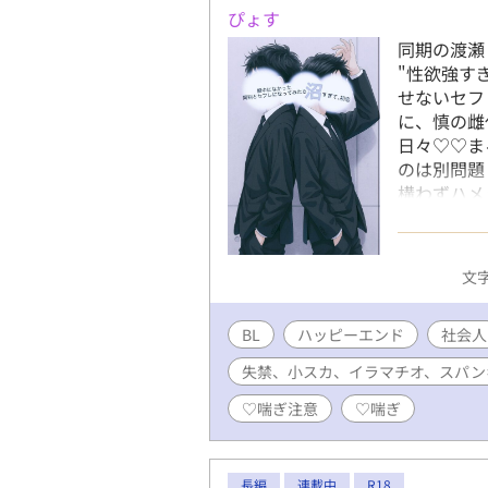
ぴょす
同期の渡瀬
"性欲強す
せないセフ
に、慎の雌
日々♡♡ま
のは別問題
構わずハメ
クスに溺れ
ぎ、自慰、
キング……
文字
で構成して
です。ご了
BL
ハッピーエンド
お好きなビ
社会人
つけていま
失禁、小スカ、イラマチオ、スパン
♡喘ぎ注意
♡喘ぎ
長編
連載中
R18