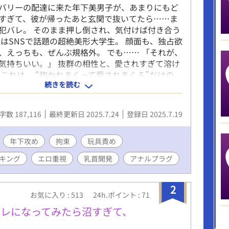
バリーの配達に来た年下美男子が、あまりにもど
すぎて、彼が帰ったあと玄関で抜いてたら……ま
犯バレ。 そのまま押し倒され、気付けば付き合う
彼はSNSで話題の超絶美形大学生。 顔面も、独占欲
、えっちも、ぜんぶ規格外。 でも…… 「それが、
気持ちいい。」 抜群の相性と、愛されすぎて溶け
 これは、 “抱かれまくって愛されまくる”だけの
続きを読む
喘ぎ、自慰、言葉攻め、潮吹き、フェラ、玩具、首絞
キング……表現あります) (とにかく2人がヤりまく
を置いた作品なので、ストーリー性はあまりない
字数 187,116
最終更新日 2025.7.24
登録日 2025.7.19
(伏線回収などもほぼなし、話の展開早めです。ご了
ませ。) ⚠️表紙はAI生成によるものです
年下攻め
拘束
玩具責め
キング
エロ重視
乳首開発
アナルプラグ
2
お気に入り : 513
24h.ポイント : 71
フレになってみたら沼すぎて、