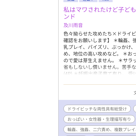
私はマワされたけど子ど
ンド
及川雨音
色々拗らせた攻めたち×ドライビ
確認をお願いします】 ＊輪姦、
乳プレイ、パイズリ、ぶっかけ、
め、地位の高い攻めなど。 ＊お
ので愛は芽生えません。 ＊サラ
省もしないし償いません。苦手な
(4P) ＊妊娠出産子育て有り。 
受け注意。 ＊軟禁、児童虐待、
キング、嘔吐有り。 ＊攻め(モブ
いるけど酷い目に合います。
ドライビッチな両性具有総受け
おっぱい・女性器・生理描写有り
輪姦、強姦、二穴責め、複数プレイ