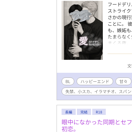
フードデリ
ストライク
さかの現行
ことに。 
も、嫉妬も
たまらなく
まくる夜。
話。 (♡
め、スパン
る事に重き
文
です。) 
承ください
BL
ハッピーエンド
甘々
失禁、小スカ、イラマチオ、スパン
長編
完結
R18
眼中になかった同期とセ
初恋。