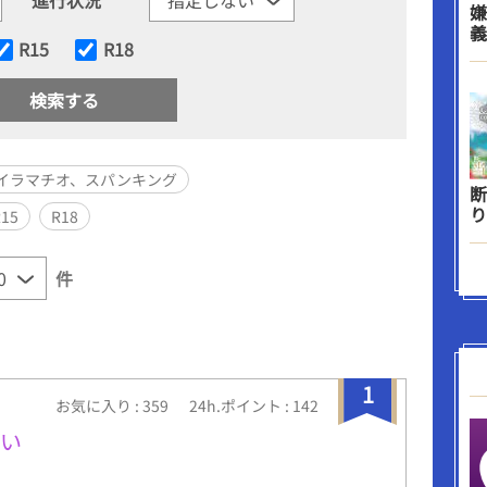
嫌
義
R15
R18
イラマチオ、スパンキング
断
り
R15
R18
件
1
お気に入り : 359
24h.ポイント : 142
ない