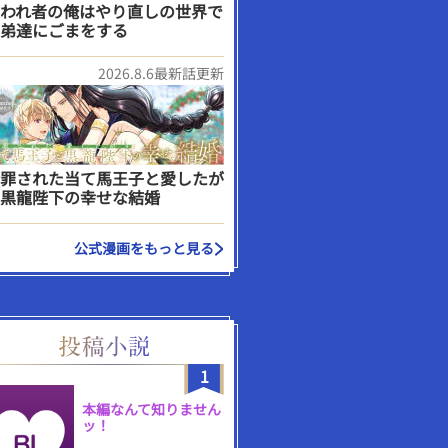
われ者の俺はやり直しの世界で
弟達にごまをする
2026.8.6最新話更新
罪された当て馬王子と愛したが
黒龍陛下の幸せな結婚
公式漫画をもっと見る
1
本編なんて知りません
ッ！