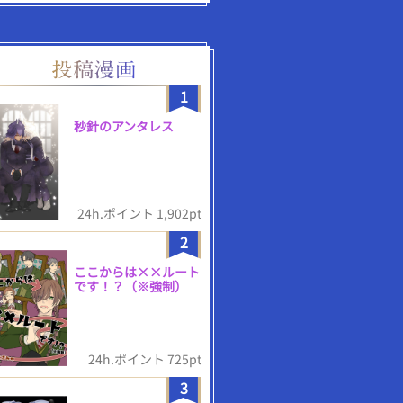
1
秒針のアンタレス
24h.ポイント 1,902pt
2
ここからは××ルート
です！？（※強制）
24h.ポイント 725pt
3