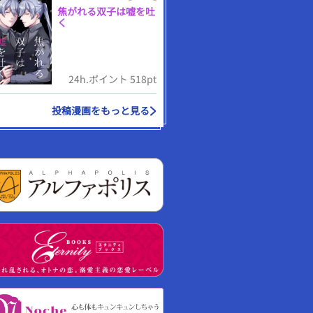
焦がれる双子は嘘を吐
く
24h.ポイント 518pt
投稿漫画をもっと見る