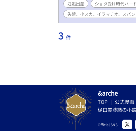
妊娠出産
ショタ受け時代ハー
失禁、小スカ、イラマチオ、スパン
3
件
&arche
TOP
公式漫画
樋口美沙緒の小
Official SNS