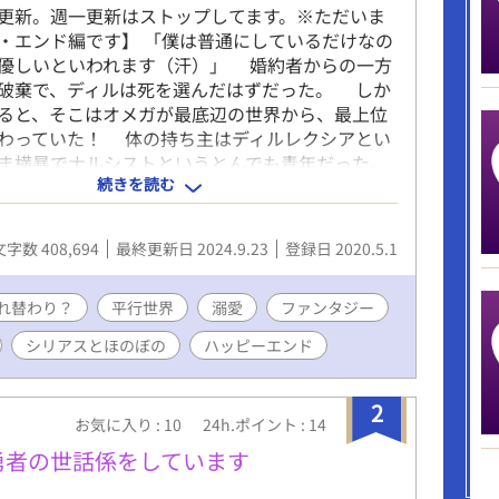
更新。週一更新はストップしてます。※ただいま
・エンド編です】 「僕は普通にしているだけなの
優しいといわれます（汗）」 婚約者からの一方
破棄で、ディルは死を選んだはずだった。 しか
ると、そこはオメガが最底辺の世界から、最上位
わっていた！ 体の持ち主はディルレクシアとい
ま横暴でナルシストというとんでも青年だった。
続きを読む
、オメガは神殿に保護され、〈楽園〉で蝶よ花
されて育つ。 そして、オメガが番のアルファを
。 こちらの世界は、治癒魔法を扱える神殿の権
文字数 408,694
最終更新日 2024.9.23
登録日 2020.5.1
も強く、オメガ男性は神秘の存在として尊ばれて
オメガが選んだ相手は神殿に手厚く保護される。
も王位につけ、没落貴族は返り咲き、平民ならば
れ替わり？
平行世界
溺愛
ファンタジー
格とめじろおし。 ディルレクシアには数名の番
シリアスとほのぼの
ハッピーエンド
、小悪魔よろしくもて遊んでいたようだ。 もち
ルにはとてもそんな真似はできず、平穏な生活を
らも、番候補に会うのが気が重くてしかたがな
2
お気に入り : 10
24h.ポイント : 14
もその一人は、ディルを捨てた男・アルフレッド
った。 アルフレッドを見ると吐き気しかしない
勇者の世話係をしています
げ、助けてくれた騎士に驚く。 前の世界でも最