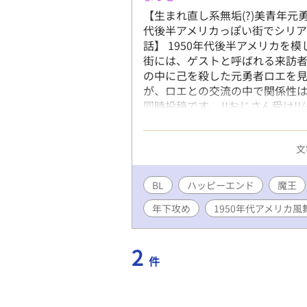
後までデ
【生まれ直し系無垢(?)美青年元
ディルは次
代後半アメリカっぽい街でシリ
人の間で気
話】 1950年代後半アメリカを
ルレクシア
街には、ゲストと呼ばれる来訪者
のぼのほ
の中に己を殺した元勇者ロエを見
平穏な明日はど
が、ロエとの交流の中で関係性は
生ものです
同時投稿です。 !!おじさん受け!
し。女性オ
戦争的/元勇者の頭がおかしい/
く、メイン
かは最終盤までない
らりと出て
文
ほぼ全員、
すが、途中
投稿してい
BL
ハッピーエンド
魔王
年下攻め
1950年代アメリカ
2
件