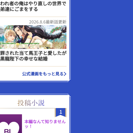
われ者の俺はやり直しの世界で
弟達にごまをする
2026.8.6最新話更新
罪された当て馬王子と愛したが
黒龍陛下の幸せな結婚
公式漫画をもっと見る
1
本編なんて知りません
ッ！