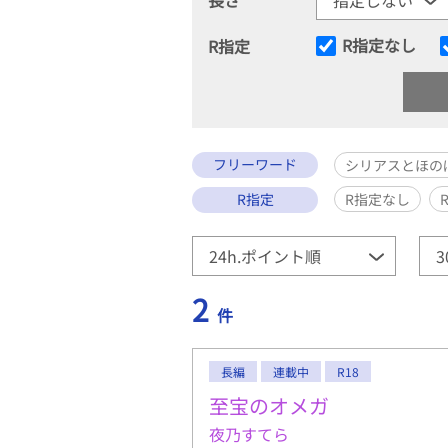
R指定なし
R指定
フリーワード
シリアスとほの
R指定
R指定なし
2
件
長編
連載中
R18
至宝のオメガ
夜乃すてら