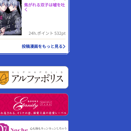
焦がれる双子は嘘を吐
く
24h.ポイント 532pt
投稿漫画をもっと見る