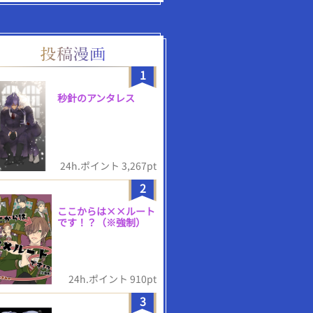
1
秒針のアンタレス
24h.ポイント 3,267pt
2
ここからは××ルート
です！？（※強制）
24h.ポイント 910pt
3