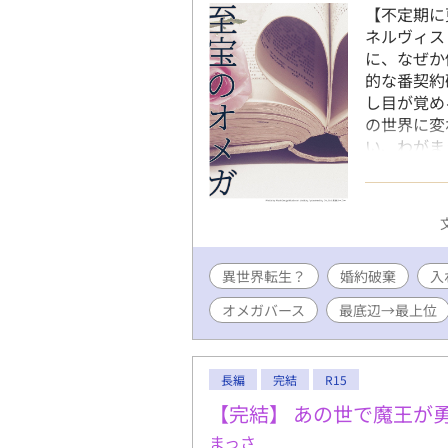
【不定期に
ネルヴィス
に、なぜか
的な番契約
し目が覚め
の世界に変
い、わがま
この世界で
よと大事に
選ぶという
威がもっと
いる。 
異世界転生？
婚約破棄
末の王族で
入
貴族へ昇
オメガバース
最底辺→最上位
候補がいて
ろん、ディ
楽しみなが
長編
完結
R15
い。 しか
そのものだ
【完結】 あの世で魔王が
ディルは逃
まっさ