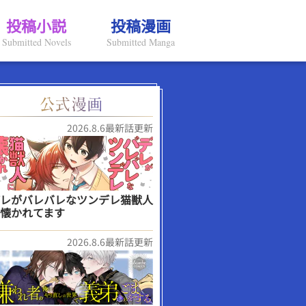
投稿小説
投稿漫画
Submitted Novels
Submitted Manga
2026.8.6最新話更新
レがバレバレなツンデレ猫獣人
懐かれてます
2026.8.6最新話更新