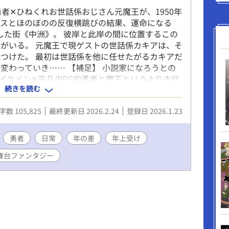
ィルを見捨てなかった、護衛騎士その人だった。
勇者✕ひねくれお世話係おじさん元魔王が、1950年
第に、騎士の青年と文官の青年と親しくなり、二
アスとほのぼのの反復横跳びの結果、運命になる
持ちが揺れることに。 平行世界に転移し、ディ
模した街《中洲》。 彼岸と此岸の間に位置するこの
として生きることになったディルの望みは、「ほ
がいる。 元魔王で現ゲストの世話係カキアは、そ
っこり家庭を築く」こと。 さてはて、ディルの
つけた。 最初は世話係を他に任せたがるカキアだ
っちだ？ --------------------- ※平行世界への転
変わっていき…… 【補足】 小説家になろうとの
。 ※オメガバースですが、「運命の番」設定はな
!/イケメン✕平凡/RPG的勇者と魔王というより古代
メガもいません。 ※わたしの作品にしては珍し
続きを読む
元魔王が常識人枠で苦労性/イチャイチャラブラブと
キャラは男のみのBLです。（後で脇役で女性がち
くるかもしれませんが、メインにはいません） ※
字数 105,825
最終更新日 2026.2.24
登録日 2026.1.23
美形。 ※ベッドシーンはおそらく後半だと思いま
で入る時は注意します。 ※ムーンのほうでも重複
ます。
勇者
日常
年の差
年上受け
風舞台ファンタジー