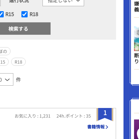
嫌
義
R15
R18
ぼの
断
り
R15
R18
件
1
お気に入り : 1,231
24h.ポイント : 35
書籍情報