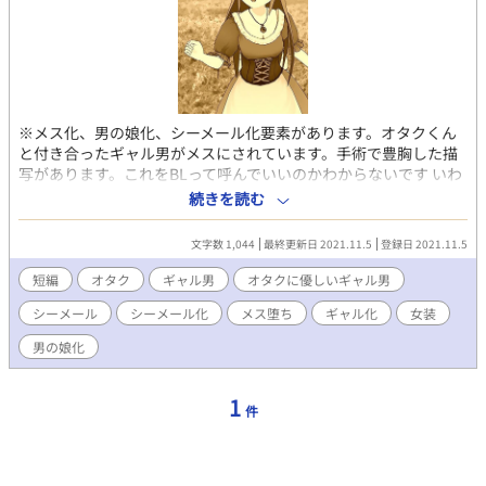
※メス化、男の娘化、シーメール化要素があります。オタクくん
と付き合ったギャル男がメスにされています。手術で豊胸した描
写があります。これをBLって呼んでいいのかわからないです いわ
ゆるオタクに優しいギャル男の話になります。色々ご想像にお任
続きを読む
せします。本番はありませんが下ネタ言ってますのでR15です 閲
覧ありがとうございます。他の作品もよろしくお願いします
文字数 1,044
最終更新日 2021.11.5
登録日 2021.11.5
短編
オタク
ギャル男
オタクに優しいギャル男
シーメール
シーメール化
メス堕ち
ギャル化
女装
男の娘化
1
件