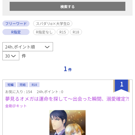
フリーワード
スパダリα×大学生Ω
R指定
R指定なし
R15
R18
件
1
件
1
短編
完結
R18
お気に入り : 154
24h.ポイント : 0
夢見るオメガは運命を探して～出会った瞬間、溺愛確定⁈
金剛＠キット