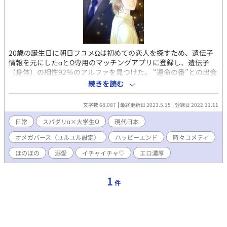
20歳の誕生日に朝日フユメΩは初めての恋人を探すため、遺伝子
情報を元にしたαとΩ専用のマッチングアプリに登録し、遺伝子
（身体）の相性92％のアルファを見つけた。 “運命の番”との出会
いを期待するフユメΩが、ホテルで待ち合わせた相手は、8歳年上
続きを読む
の神田カイリαだった。 出会った瞬間フユメは発情し、お互いの
くわしい素性を知らないまま本能に流され、朝まで熱烈に抱き合
文字数 68,087
最終更新日 2023.5.15
登録日 2022.11.11
う。 翌日2人は婚約し、お互いを知るためカイリの部屋で甘い同
棲生活を始める。 😏お話に都合の良いユルユル設定のオメガバー
日常
スパダリα×大学生Ω
現代日本
スです。ご容赦を。 😘エロ濃いめとなっております。苦手な方は
オメガバース（ユルユル設定）
ハッピーエンド
時々コメディ
ご注意下さい。
ほのぼの
溺愛
イチャイチャ♡
エロ濃厚
1
件