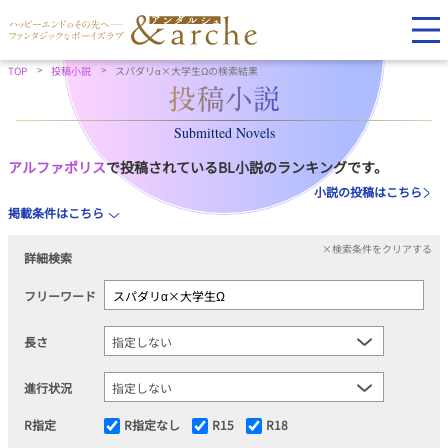
TOP
投稿小説
スパダリα×大学生Ωの検索結果
Submitted Novels
アルファポリス
で投稿されているBL小説のランキングです。
小説の投稿はこちら
掲載条件はこちら
×検索条件をクリアする
詳細検索
フリーワード
長さ
進行状況
R指定
R指定なし
R15
R18