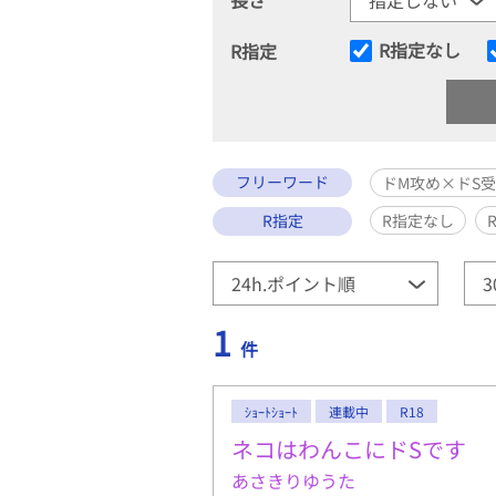
R指定なし
R指定
フリーワード
ドM攻め×ドS
R指定
R指定なし
1
件
ｼｮｰﾄｼｮｰﾄ
連載中
R18
ネコはわんこにドSです
あさきりゆうた