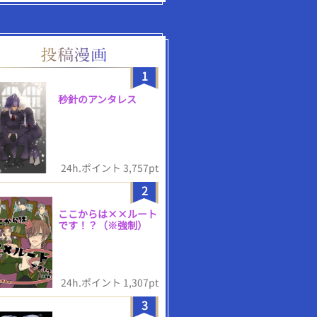
1
秒針のアンタレス
24h.ポイント 3,757pt
2
ここからは××ルート
です！？（※強制）
24h.ポイント 1,307pt
3