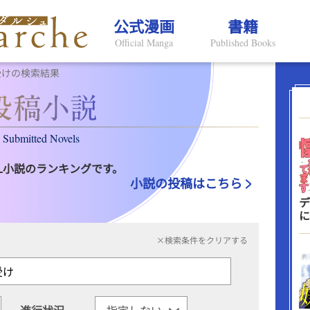
公式漫画
書籍
Official Manga
Published Books
受けの検索結果
Submitted Novels
L小説のランキングです。
小説の投稿はこちら
デ
に
×検索条件をクリアする
進行状況