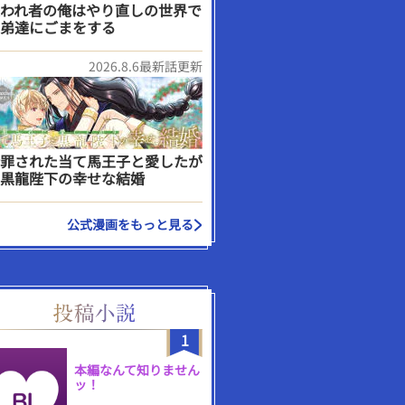
われ者の俺はやり直しの世界で
弟達にごまをする
2026.8.6最新話更新
罪された当て馬王子と愛したが
黒龍陛下の幸せな結婚
公式漫画をもっと見る
1
本編なんて知りません
ッ！