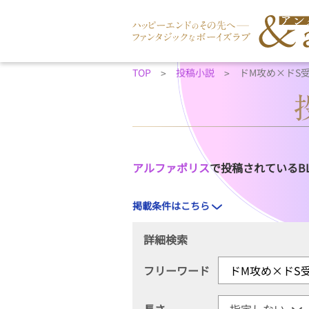
TOP
投稿小説
ドM攻め×ドS
アルファポリス
で投稿されているB
掲載条件はこちら
詳細検索
フリーワード
長さ