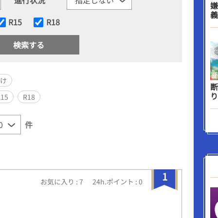
嫌
義
R15
R18
受け
断
り
R15
R18
件
1
お気に入り : 7
24h.ポイント : 0