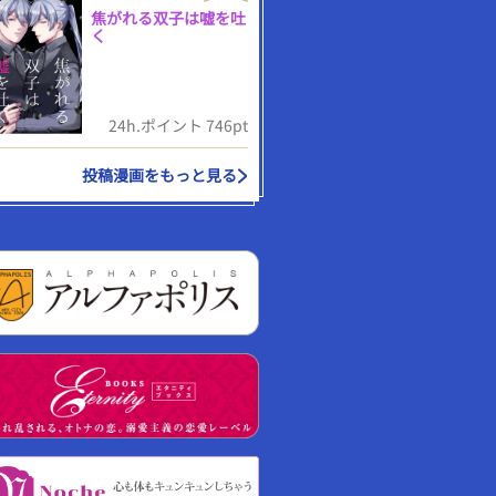
焦がれる双子は嘘を吐
く
24h.ポイント 746pt
投稿漫画をもっと見る