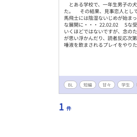
とある学校で、一年生男子の犬
た。 その結果、見事恋人とし
馬飛士には陰湿ないじめが始ま
な展開に・・・ 22.02.02 
いくほどではないですが、念のた
が思い浮かんだり、読者反応次第で
唾液を飲まされるプレイをやりた
BL
短編
甘々
学生
1
件