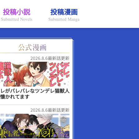
投稿小説
投稿漫画
Submitted Novels
Submitted Manga
2026.8.6最新話更新
レがバレバレなツンデレ猫獣人
懐かれてます
2026.8.6最新話更新