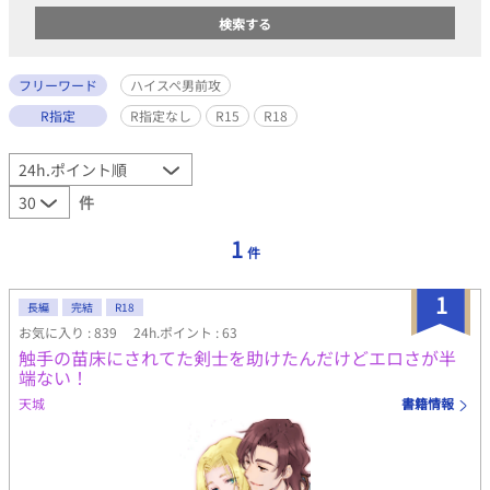
フリーワード
ハイスペ男前攻
R指定
R指定なし
R15
R18
件
1
件
1
長編
完結
R18
お気に入り : 839
24h.ポイント : 63
触手の苗床にされてた剣士を助けたんだけどエロさが半
端ない！
天城
書籍情報