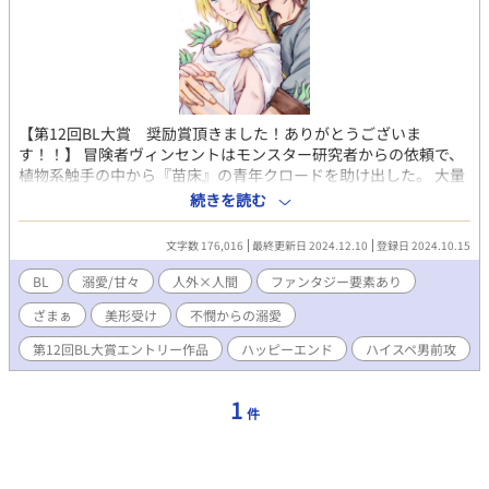
【第12回BL大賞 奨励賞頂きました！ありがとうございま
す！！】 冒険者ヴィンセントはモンスター研究者からの依頼で、
植物系触手の中から『苗床』の青年クロードを助け出した。 大量
の種を植え付けられた『苗床』は、剣士のような均整の取れた身
続きを読む
体をしているのに妙に色っぽい。 初めて男に欲情したヴィンセン
トは、戸惑いながらも依頼で『苗床』の世話係となった。 「あ、
文字数 176,016
最終更新日 2024.12.10
登録日 2024.10.15
できるだけ回数ヤってくれる？あと射精もたくさんさせてくれ
る？」 「はあああ？？」 雇い主のオーダーは、一日最低一度は触
BL
溺愛/甘々
人外×人間
ファンタジー要素あり
手の種を産ませる事。 普段表情に乏しいクロードは触れた時だけ
ざまぁ
美形受け
不憫からの溺愛
目眩がするほどの色香を放つ。 触手に犯され熟れきった身体の抱
き心地は最高だった。 三十路の冒険者（苦労性の男前）×苗床の
第12回BL大賞エントリー作品
ハッピーエンド
ハイスペ男前攻
青年（金髪緑眼・美形） 色んなプレイを含みますが、特定攻とし
かしません。 表紙はpome村様に描いて頂きました。ありがとう
ございます！！
1
件