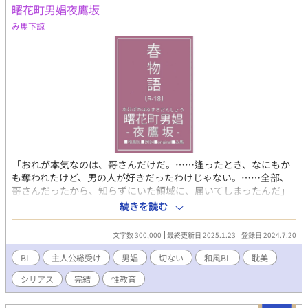
曙花町男娼夜鷹坂
み馬下諒
「おれが本気なのは、哥さんだけだ。……逢ったとき、なにもか
も奪われたけど、男の人が好きだったわけじゃない。……全部、
哥さんだったから、知らずにいた領域に、届いてしまったんだ」
（ハルチカ） 「おれがあんたの猫になってやるよ。……ほら、に
続きを読む
ゃーんってな」（エンジュ） 筆者の趣味丸出しパワーアップ、ほ
ぼ異世界ファンタジーだと思ってください。 男娼の主人公が性活
文字数 300,000
最終更新日 2025.1.23
登録日 2024.7.20
動する物語。エロ重視です。 ★お試し読みは〘16〙アズナヒあた
りが作品の雰囲気がわかりやすいかと思います★ ✿第12回BL大賞
BL
主人公総受け
男娼
切ない
和風BL
耽美
エントリー作品✿最終結果2838作品中／542位✿応援ありがとう
シリアス
完結
性教育
ございました✿