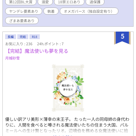
のしやすい理想の嫁として、後継ぎを望む貴族に歓迎されるだろ
第12回BL大賞
溺愛
18禁エロあり
過保護
う。でも男である僕はただαやβの女性と変わらない確率で、違い
ヤンデレ要素あり
執着
オメガバース（独自設定有り）
と言えば男でありながら妊娠できると言うだけでメリットはな
い。 とはいえ、僕に関しては女の子であってもだめだったかもし
ざまあ要素あり
れない。何故なら僕の発情期は、僕自身ただ体が多少熱っぽくな
るだけなのに、第二性別関係なく周りをフェロモンで狂わせると
5
いう普通ではないΩなのだから。そのおかげで周りとの関わりを
長編
完結
R18
遮断させるきっかけとなり、社交界からは逃げられ、老いを早め
お気に入り : 236
24h.ポイント : 7
るデメリットのある抑制剤入らずで、長生きができそうではある
【完結】魔法使いも夢を見る
けれど。 まあ僕は結局のところ抑制剤の効かない体質らしいか
月城砂雪
ら、迷惑にしかならない無能Ωとしてより人との関わりを断たれ
て、父に暴言暴力を振るわれる毎日。もはや何のために生きてる
のかすらわからない。 元々僕の父はろくでなしな人だ。気に入ら
ないことがあれば、僕じゃなくても自分が目下と判断した人に限
り、誰彼関係なく辛く当たるのだから。そんな親を持ち、自分に
自信もないせいか、いつしか僕はこんな父ではない理想の父を思
い描くことで日々の辛さを誤魔化していた。 そんな日に終わりを
告げたのは僕が結婚可能な年になった16歳のこと。 「できそこな
いのお前にお似合いな、できそこないαとの婚約が決まったぞ。地
位や権力だけはあるからな、初めてお前が役に立ちそうだ」 この
日僕はようやくこの家を出ることができた。そして出会う。幼い
優しい訳アリ美形×薄幸の末王子。 たった一人の同母姉の身代わ
頃から憧れた理想の父に。 それはぽっちゃりで目元に隈を作り疲
りに、人間を食べると噂される魔法使いたちの住まう大国、パル
れ切った顔をしたαで公爵家の僕の婚約者になった人。その人に第
ミールへの生け贄となったリオ。辺境伯を務める女魔法使いに拾
一印象とかそういうのではない心からこの人だと思う安心感のよ