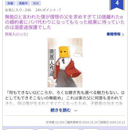
4
長編
連載中
R18
お気に入り : 248
24h.ポイント : 7
無能Ωと言われた僕が理想の父を求めすぎて10歳離れたα
の婚約者にパパ代わりになってもらった結果に待っていた
のは溺愛過保護でした
荷居人(にいと)
書籍情報
「何もできないΩどころか、ろくな嫁ぎ先も選べる魅力もない、Ω
としてもできそこないの無能め」 これは実の父に何度も言われて
きた。母は僕が生まれてすぐ亡くなったため、子爵家の当主であ
る父に逆らえる人はいないし、第二性別として才能溢れる所謂上
続きを読む
位層のα(アルファ)と違い、発情期で周りを困らせるばかりか、中
間層とも言われる所謂一般人のβ(ベータ)にも及ばない才能なしと
文字数 22,956
最終更新日 2024.10.24
登録日 2024.10.12
して差別対象になりやすいΩ。 これが女の子だったなら寧ろ妊娠