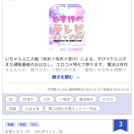
いちゃらぶ三人組（攻め＋攻め×受け）による、すけべでらぶざ
まな通販番組のおはなし。 エロコメ特化で参ります。 魔法は存在
するものの、魔力のない人間の方が多く、魔族との交友も頻繁で
は無い世界観です。 話によって、モブ視点、キャラ視点等視点が
続きを読む
変わります。
文字数 41,368
最終更新日 2024.11.26
登録日 2024.10.26
BL
3Pあり
人外
♡喘ぎ
濁点喘ぎ
小スカ
淫語
んほぉ系
第12回BL大賞エントリー作品
3
長編
完結
R18
お気に入り : 43
24h.ポイント : 28