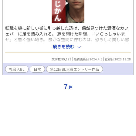
ます。読後に不快感を示されましても、筆者は責任を負えませ
ん。よろしくお願いいたします。 ※著作権は放棄しておりません
ので転載等はお止めください。 えっちいの♡ えっちくてあぶない
の× ぐろいの ☆
転職を機に新しい街に引っ越した透は、偶然見つけた瀟洒なカフ
ェバーに足を踏み入れる。 扉を開けた瞬間、「いらっしゃいま
せ」と響く低い囁き。 静かな空間に佇むのは、恐ろしく美しい容
姿の男――ヒューゴ。 その鋭い眼差しに、なぜか胸の奥が微かに
続きを読む
疼く。 初めて会うはずなのに、何か既視感を覚え、まるで夢の続
きのような気がした。 穏やかに交わされる会話、ゆっくりと流れ
文字数 99,173
最終更新日 2024.4.5
登録日 2023.11.28
る時間、そしてじっと見つめてくる青く透き通った瞳。 そのひと
つひとつが、透の心に不思議な熱を灯していく。 気づけば、また
社会人BL
日常
第12回BL大賞エントリー作品
その店の扉を開けている。 ただ、彼の姿を、声を、そこに流れる
空気を求めて。
7
件