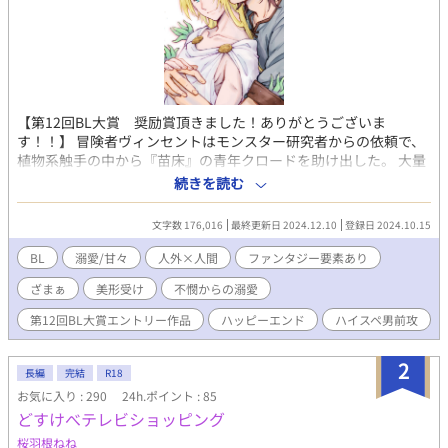
【第12回BL大賞 奨励賞頂きました！ありがとうございま
す！！】 冒険者ヴィンセントはモンスター研究者からの依頼で、
植物系触手の中から『苗床』の青年クロードを助け出した。 大量
の種を植え付けられた『苗床』は、剣士のような均整の取れた身
続きを読む
体をしているのに妙に色っぽい。 初めて男に欲情したヴィンセン
トは、戸惑いながらも依頼で『苗床』の世話係となった。 「あ、
文字数 176,016
最終更新日 2024.12.10
登録日 2024.10.15
できるだけ回数ヤってくれる？あと射精もたくさんさせてくれ
る？」 「はあああ？？」 雇い主のオーダーは、一日最低一度は触
BL
溺愛/甘々
人外×人間
ファンタジー要素あり
手の種を産ませる事。 普段表情に乏しいクロードは触れた時だけ
ざまぁ
美形受け
不憫からの溺愛
目眩がするほどの色香を放つ。 触手に犯され熟れきった身体の抱
き心地は最高だった。 三十路の冒険者（苦労性の男前）×苗床の
第12回BL大賞エントリー作品
ハッピーエンド
ハイスペ男前攻
青年（金髪緑眼・美形） 色んなプレイを含みますが、特定攻とし
かしません。 表紙はpome村様に描いて頂きました。ありがとう
2
ございます！！
長編
完結
R18
お気に入り : 290
24h.ポイント : 85
どすけべテレビショッピング
桜羽根ねね