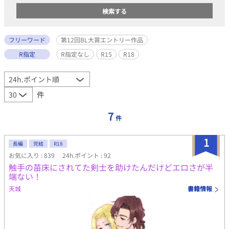
フリーワード
第12回BL大賞エントリー作品
R指定
R指定なし
R15
R18
件
7
件
1
長編
完結
R18
お気に入り : 839
24h.ポイント : 92
触手の苗床にされてた剣士を助けたんだけどエロさが半
端ない！
天城
書籍情報