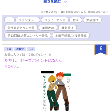
われ、彼女の娘として過ごすトラブルの渦中で、美貌の青年アル
続きを読む
うなものを感じた僕は、ずっと夢見た存在が目の前にいると感激
トと知り合い…… 長寿の魔法使いの国に差し出された生け贄の王
し、勢いよく放った最初の言葉は 「僕のパパになってくださ
子様が、魔法使いたちに可愛がられて大事にされて幸せになるお
い！」 その一言だった。 第12回BL大賞エントリー作品です。ぜ
文字数 265,927
最終更新日 2024.12.6
登録日 2024.10.4
話。 ☆マークは少しエッチ、★マークは挿入あり。本編中は控え
ひ応援ご感想お願いします。中傷誹謗はお控えください。
め、後日談は多め。 改稿版の再投稿です。旧版をお読みくださっ
BL
ファンタジー
ハッピーエンド
甘々
女装受け
た方にも改めてお楽しみ頂けたなら幸いです(´▽｀) ◎後日談更新
男性妊娠ありの世界
美形攻め
健気受け
中。12/6の21時完結。最後までお付き合いいただき、ありがとう
ございました！
第12回BL大賞エントリー作品
本編完結済/以後番外編
6
長編
連載中
R18
お気に入り : 68
24h.ポイント : 0
ただし、セーブポイントはない。
ねこめいし