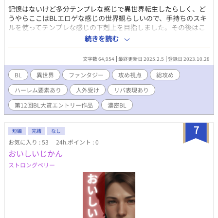
記憶はないけど多分テンプレな感じで異世界転生したらしく、ど
うやらここはBLエロゲな感じの世界観らしいので、手持ちのスキ
ルを使ってテンプレな感じの下剋上を目指しました。その後はこ
れもテンプレな感じで憧れのハーレムを作りたいと思います。 た
続きを読む
だし、セーブポイントはない。 溺愛攻め主人公×強気な魔法剣士
受け。あるいは気弱な獣人受け、生真面目な元騎士受け、人外受
文字数 64,954
最終更新日 2025.2.5
登録日 2023.10.28
け。基本的に主人公は攻めです。 表紙は現行のメインキャラ。ふ
んわりイメージですが増えたタイミングで表紙も増えたり変わっ
BL
異世界
ファンタジー
攻め視点
総攻め
たりします。 最近ありがちなあれとかこれとか、全体的に節操の
ハーレム要素あり
人外受け
リバ表現あり
ないR18とか、それからエログロナンセンスの同居を目指しまし
た。主題としてただただえっちいことが書きたかったというわけ
第12回BL大賞エントリー作品
濃密BL
ではなくしっかりストーリーも作りたくなったので、所によって
は全然えっちくないかもしれません。ご注意ください。 BLとML
7
と人外とどれとも表記し辛いなにか。そして筆者が独学で集めて
短編
完結
なし
偏見たっぷりに解釈し、好き勝手噛み砕いて掻き混ぜてエエ感じ
お気に入り : 53
24h.ポイント : 0
に膨らませた各自解釈等々々がふんだんに含まれています。この
おいしいじかん
物語はフィクションであり、現実の個人・団体・事件・政治・宗
ストロングベリー
教・国家とは何の関係もございません。 筆者の趣味と性癖を詰め
込んだら隙間のない地雷原でタップダンスを踊る羽目になりまし
た。前書きにて個別に注意は致しますが、この時点で嫌な予感が
した方は早急に離脱することをお勧めします。お口に合わないと
感じたらそっと電源ボタンかブラウザバックで見なかったことに
し、大至急お好みの他作品さまで口直しするのが良いかと思われ