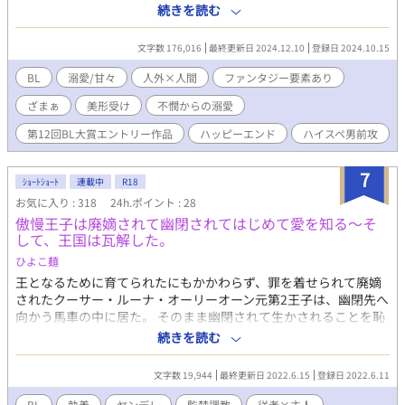
の種を植え付けられた『苗床』は、剣士のような均整の取れた身
続きを読む
体をしているのに妙に色っぽい。 初めて男に欲情したヴィンセン
トは、戸惑いながらも依頼で『苗床』の世話係となった。 「あ、
文字数 176,016
最終更新日 2024.12.10
登録日 2024.10.15
できるだけ回数ヤってくれる？あと射精もたくさんさせてくれ
る？」 「はあああ？？」 雇い主のオーダーは、一日最低一度は触
BL
溺愛/甘々
人外×人間
ファンタジー要素あり
手の種を産ませる事。 普段表情に乏しいクロードは触れた時だけ
ざまぁ
美形受け
不憫からの溺愛
目眩がするほどの色香を放つ。 触手に犯され熟れきった身体の抱
き心地は最高だった。 三十路の冒険者（苦労性の男前）×苗床の
第12回BL大賞エントリー作品
ハッピーエンド
ハイスペ男前攻
青年（金髪緑眼・美形） 色んなプレイを含みますが、特定攻とし
かしません。 表紙はpome村様に描いて頂きました。ありがとう
7
ございます！！
ｼｮｰﾄｼｮｰﾄ
連載中
R18
お気に入り : 318
24h.ポイント : 28
傲慢王子は廃嫡されて幽閉されてはじめて愛を知る～そ
して、王国は瓦解した。
ひよこ麺
王となるために育てられたにもかかわらず、罪を着せられて廃嫡
されたクーサー・ルーナ・オーリーオーン元第2王子は、幽閉先へ
向かう馬車の中に居た。 そのまま幽閉されて生かされることを恥
じて馬車から飛び降り自殺を図る。 しかし、目覚めると彼はとて
続きを読む
も豪奢な部屋におり、その部屋で自身の母国が滅んだとの言伝を
受け取る。何故国は滅んだのか、そして何故自分はここに居るの
文字数 19,944
最終更新日 2022.6.15
登録日 2022.6.11
か。ここに閉じ込めた人物が来るまでの間、クーサーは自身の境
遇を追想をしながら考えることにした。 ※全体的に暗いです。た
BL
執着
ヤンデレ
監禁調教
従者×主人