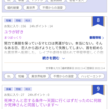
だ、バッドエンドではないです。（ハッピーエンドかメリーバッ
婚約破棄
異世界
不憫からの溺愛
ドエンドかは別れそうですが……）エロは後半ですがショートシ
ョートなのでそこまで入るかと。大体6話～13話位で完結予定で
す。
8
短編
完結
R18
お気に入り : 156
24h.ポイント : 14
ユラが好き
まつぼっくり
書籍情報
努力で美貌を保っているマヒロは男運がない。本当にない。そん
なある日、恋人から逃げようとして失敗してしまい、首を絞めら
れ異世界へ転移した。 レイプや虐待を疑われて甲斐甲斐しく介抱
され、文字の勉強もさせてくれるユラに勘違いをさせていて申し
続きを読む
訳ないと思っていたが… ユラ(スパダリ男前)×マヒロ(不憫美人)
転移するまで受けが可哀想なめにあっています。 攻めと出会って
文字数 8,725
最終更新日 2022.3.4
登録日 2022.3.4
からは溺愛 ムーンさんからの転載です
BL
短編
異世界転移
不憫からの溺愛
ハッピーエンド
9
長編
完結
R18
お気に入り : 27
24h.ポイント : 0
死神さんと恋する条件～天国に行くはずだったのに何故
か死神さんと同居しています～