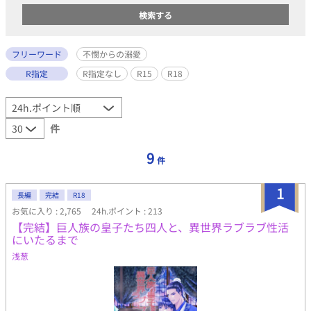
フリーワード
不憫からの溺愛
R指定
R指定なし
R15
R18
件
9
件
1
長編
完結
R18
お気に入り : 2,765
24h.ポイント : 213
【完結】巨人族の皇子たち四人と、異世界ラブラブ性活
にいたるまで
浅葱