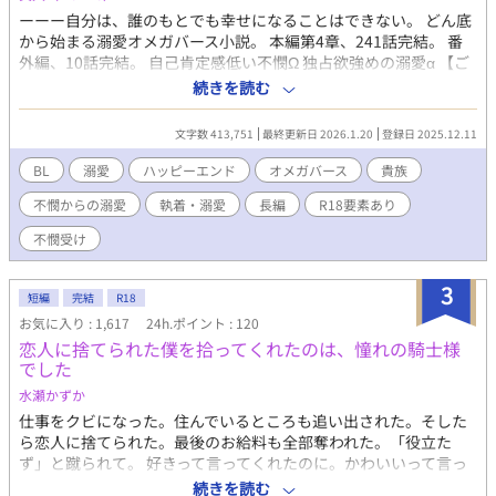
他の話とは一切絡みません。陸続きではありますが、別大陸の物
ーーー自分は、誰のもとでも幸せになることはできない。 どん底
語です。 天使の詳しい設定については「天使さまの愛で方」参照
から始まる溺愛オメガバース小説。 本編第4章、241話完結。 番
のこと→https://fujossy.jp/books/17868 1/8 表紙のイラストは
外編、10話完結。 自己肯定感低い不憫Ω 独占欲強めの溺愛α 【ご
NEOZONE様に描いていただきました！ 雷月と真崎です！ 美麗
案内】 ⚠️はR18 話が進んでいくにつれて変態性の高いえっちシー
続きを読む
イラスト嬉しいです！！
ン多めになりますので注意です。 なんちゃって貴族小説なので、
多少の設定のブレなどは目を瞑ってください。 【あらすじ】 オメ
文字数 413,751
最終更新日 2026.1.20
登録日 2025.12.11
ガであるエリアスは、家族に愛されることなく美しい弟と比較さ
れて生きてきた。 いつか、金のために売られる日を想像して息を
BL
溺愛
ハッピーエンド
オメガバース
貴族
殺して。 そして、ある日エリアスに突然縁談が申し込まれる。 そ
不憫からの溺愛
執着・溺愛
長編
R18要素あり
れは、元々商人で近年爵位を得た新興貴族であるハルトマン家か
らのものだった。 エリアスは家を出られるという希望のため、貴
不憫受け
族の妻を迎えたいという目的だけのための結婚であっても構わな
いと思い、顔合わせに臨む。 そこでは、ハルトマン家の当主であ
3
るヴォルフに冷たい目で品定めされた。 その目を見て、美しい弟
短編
完結
R18
と間違えて申し込まれた縁談であることを悟る。 元々商人である
お気に入り : 1,617
24h.ポイント : 120
ハルトマン家に「贋作」の妻として迎えられる。 最悪の結婚式の
恋人に捨てられた僕を拾ってくれたのは、憧れの騎士様
日、エリアスは「自分は誰のもとでも幸せになることはない」と
でした
確信した。
水瀬かずか
仕事をクビになった。住んでいるところも追い出された。そした
ら恋人に捨てられた。最後のお給料も全部奪われた。「役立た
ず」と蹴られて。 好きって言ってくれたのに。かわいいって言っ
てくれたのに。やっぱり、僕は駄目な子なんだ。 行き場をなくし
続きを読む