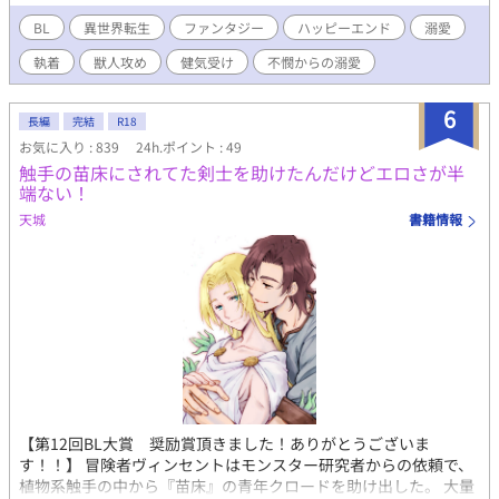
た獣との出会いから、事態は思わぬほうへと転がっていって
――。 魔王の生贄とはなんなのか。 アロイヴがこの世界に転生し
BL
異世界転生
ファンタジー
ハッピーエンド
溺愛
た理由とは。 教会はいったい何を企んでいるのか。 紫紺の正体と
執着
獣人攻め
健気受け
不憫からの溺愛
は。 さまざまな謎に振り回されながら、一人と一匹が幸せを掴む
までのお話です。 小さな黒狐（人化あり）×魔王の生贄。 《執着
溺愛攻め》×《健気不憫受け》 攻めは最初小さい獣ですが、将来
6
長編
完結
R18
的に受けより大きくなります。 不憫な展開もありますが、最終的
お気に入り : 839
24h.ポイント : 49
には溺愛執着ハッピーエンドです。
触手の苗床にされてた剣士を助けたんだけどエロさが半
端ない！
天城
書籍情報
【第12回BL大賞 奨励賞頂きました！ありがとうございま
す！！】 冒険者ヴィンセントはモンスター研究者からの依頼で、
植物系触手の中から『苗床』の青年クロードを助け出した。 大量