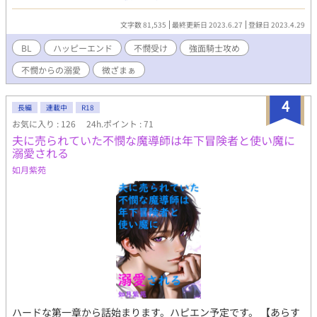
た僕を見つけてくれたのは、優しい騎士様だった。 強面騎士×不
憫美青年
文字数 81,535
最終更新日 2023.6.27
登録日 2023.4.29
BL
ハッピーエンド
不憫受け
強面騎士攻め
不憫からの溺愛
微ざまぁ
4
長編
連載中
R18
お気に入り : 126
24h.ポイント : 71
夫に売られていた不憫な魔導師は年下冒険者と使い魔に
溺愛される
如月紫苑
ハードな第一章から話始まります。ハピエン予定です。 【あらす