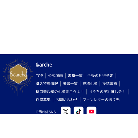
&arche
TOP
公式漫画
書籍一覧
今後の刊行予定
購入特典情報
著者一覧
投稿小説
投稿漫画
樋口美沙緒の小説書こうよ！
《うちの子》推し会！
作家募集
お問い合わせ
ファンレターの送り先
Official SNS
Copyright (C) 2000-2026 AlphaPolis Co.,Ltd. All Rights Reserved.