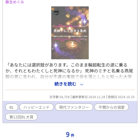
藤吉めぐみ
「あなたには選択肢があります。このまま輪廻転生の波に乗る
か、それともわたくしと死神になるか」 死神のミチと名乗る燕尾
服の男に言われ、自分が不慮の事故で命を落としたと知った大学
生の千沙樹。自分が死神候補であると知らされて、千沙樹は猶予
続きを読む
の一週間、ミチと一緒に生活することに。 ミチと暮らすうちに、
ミチに惹かれていく千沙樹。ミチも千沙樹を大事に思ってくれて
文字数 58,758
最終更新日 2024.11.28
登録日 2024.10.25
いるようだけれど……? これまでの人生、今の自分の気持ち、未
来――全部考えて千沙樹が出す答えは…… 過去に縛られたイケメ
BL
ハッピーエンド
現代ファンタジー
不憫からの溺愛
ン死神×不憫な青年のセカンドライフラブ。
第12回BL大賞
9
件