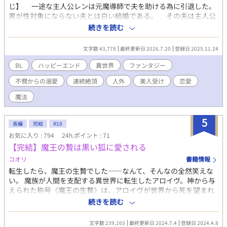
じ】 一途な主人公レンは元魔導師で夫を助ける為に引退した。
男が性対象にならない夫とは白い結婚である。 その夫は主人公
を色んな男達に売っては、そのお金で娼婦遊び三昧。それでも夫
続きを読む
を愛しているレンは心を押し殺し、大人しく売られていた。 そ
んなある日、夫が取ってきたお客さんが実は以前助けた冒険者リ
文字数 43,778
最終更新日 2026.7.20
登録日 2025.11.24
ースであり、レンに思いを寄せていたらしい。レンがこういう生
活をしているとは知らなかったリースは、レンをこんな最悪な結
BL
ハッピーエンド
異世界
ファンタジー
婚生活と日常から助ける為にも再び旅へと誘う。 そして、レン
不憫からの溺愛
連続絶頂
人外
美人受け
恋愛
は夫と離婚する事にした。 旅の途中、レンは化け猫神を助ける
と噛まれた。その日からモンスターにやたらと好意を寄せられる
魔法
ようになり……。 これは夫に売られていた俺が年下の冒険者と
使い魔にトロトロになるまで溺愛されるようになった話である。
5
エロ含む話の前に「※」つけておきます。 強姦、美人受け、
長編
完結
R18
不憫受け、中出し、潮吹き、指姦、人外、強制、結腸攻め、連続
お気に入り : 794
24h.ポイント : 71
絶頂、快楽堕ち、フェラ等々の予定
【完結】魔王の贄は黒い狐に愛される
https://kisaragishion.fanbox.cc/ 如月紫苑のFanboxです。是非
コオリ
書籍情報
無料登録をどうぞ。新作や書籍化情報の等の近況やリアルタイム
での作品についてよく呟いています。
転生したら、魔王の生贄でした――なんて、そんなの全然笑えな
い。 魔族が人間を支配する異世界に転生したアロイヴ。神から与
えられた称号〈魔王の生贄〉は、アロイヴが世界から死を望まれ
ている証だった。 何年も教会の離れに軟禁され、生贄として殺さ
続きを読む
れるのを待つだけの日々。そんなある日、アロイヴの部屋に一匹
の黒い小さな獣が飛び込んでくる。 アロイヴが〈紫紺〉と名付け
文字数 239,165
最終更新日 2024.7.4
登録日 2024.4.8