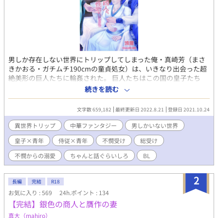
男しか存在しない世界にトリップしてしまった俺・真崎芳（まさ
きかおる・ガチムチ190cmの童貞処女）は、いきなり出会った超
絶美形の巨人たちに輪姦された。 巨人たちはこの国の皇子たち
で、俺が”運命の相手”だから嫁にするという。 それから毎日輪姦
続きを読む
され続けたら、ありえないことに子どもができてしまった。 パニ
ックを起こした俺を皇子たちは喜んで犯し続け、とうとう卵が産
文字数 659,182
最終更新日 2022.8.21
登録日 2021.10.24
まれた。 このままこうして生きていくのかと思ったのに、俺はも
う子を成せず、ほっておいたら死んでしまうと聞いた。 死ぬ前に
異世界トリップ
中華ファンタジー
男しかいない世界
ここを出たいと這うようにして部屋を出たら……。 ゲイだけど童
皇子×青年
侍従×青年
不憫受け
総受け
貞処女だった俺が異世界で夫三人+一人と幸せになるまでのお話。
会話が足りなさすぎて盛大な誤解から始まる異世界生活。 受けが
不憫からの溺愛
ちゃんと話ぐらいしろ
BL
最初の頃不憫ですが、すぐにラブ甘になります。 巨人族の皇子三
人＋侍従×マッチョ30歳（異世界トリップした時は29歳） ラブラ
2
ブハッピーエンドです。 中華ファンタジー／ゲイ（ネコ）／アナ
長編
完結
R18
ニー／産卵／輪姦／溺愛／乳首責め／アナル責め／結腸責め（侍
お気に入り : 569
24h.ポイント : 134
従デフォルト）／体格差／尿道責め／おもらし（小スカ）／総受
【完結】銀色の商人と贋作の妻
け／天使になる／授乳プレイ／舌フェラ／二輪責め（216話以
真大（mahiro）
降） 男しか存在しない世界「ナンシージエ」のシリーズですが、