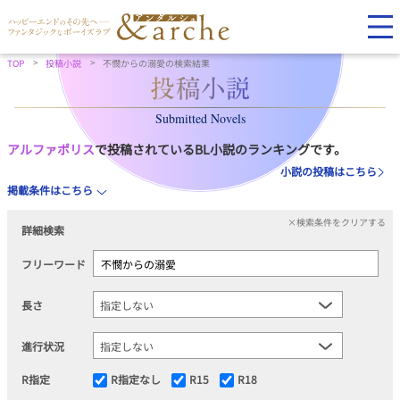
TOP
投稿小説
不憫からの溺愛の検索結果
Submitted Novels
アルファポリス
で投稿されているBL小説のランキングです。
小説の投稿はこちら
掲載条件はこちら
×検索条件をクリアする
詳細検索
フリーワード
長さ
進行状況
R指定
R指定なし
R15
R18