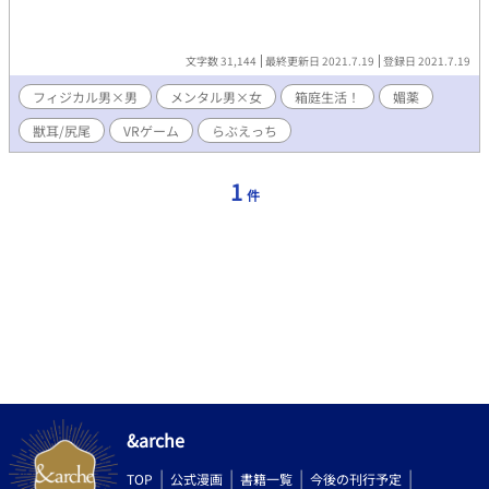
文字数 31,144
最終更新日 2021.7.19
登録日 2021.7.19
フィジカル男×男
メンタル男×女
箱庭生活！
媚薬
獣耳/尻尾
VRゲーム
らぶえっち
1
件
&arche
TOP
公式漫画
書籍一覧
今後の刊行予定