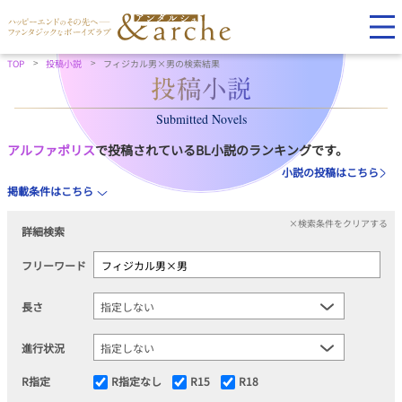
TOP
投稿小説
フィジカル男×男の検索結果
Submitted Novels
アルファポリス
で投稿されているBL小説のランキングです。
小説の投稿はこちら
掲載条件はこちら
×検索条件をクリアする
詳細検索
フリーワード
長さ
進行状況
R指定
R指定なし
R15
R18