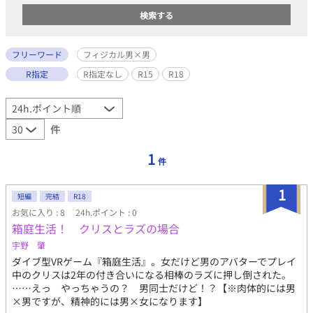
フリーワード
フィジカル男×男
R指定
R指定なし
R15
R18
件
1
件
1
短編
完結
R18
お気に入り : 8
24h.ポイント : 0
箱庭生活！ クリスとラズの場合
宇野 肇
ダイブ型VRゲーム『箱庭生活』。女だけど男のアバターでプレイ
中のクリスは2年の付き合いになる相棒のラズに押し倒された。
……えっ やっちゃうの？ 男同士だけど！？【※肉体的には男
×男ですが、精神的には男×女になります】