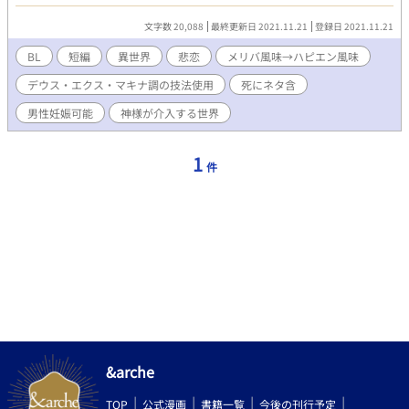
りませんが、不遇な扱いを受ける描写や死産に触れるシーン、死
にネタなどがあります。 ラストはメリバ寄りのハッピーエンドで
文字数 20,088
最終更新日 2021.11.21
登録日 2021.11.21
すが、大団円とは言い難いので苦手な方は回避推奨。
BL
短編
異世界
悲恋
メリバ風味→ハピエン風味
デウス・エクス・マキナ調の技法使用
死にネタ含
男性妊娠可能
神様が介入する世界
1
件
&arche
TOP
公式漫画
書籍一覧
今後の刊行予定