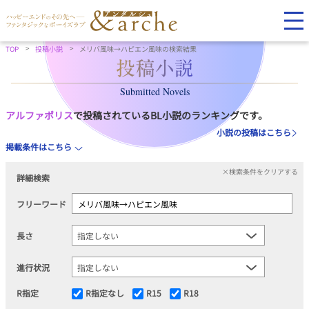
TOP
投稿小説
メリバ風味→ハピエン風味の検索結果
Submitted Novels
アルファポリス
で投稿されているBL小説のランキングです。
小説の投稿はこちら
掲載条件はこちら
×検索条件をクリアする
詳細検索
フリーワード
長さ
進行状況
R指定
R指定なし
R15
R18