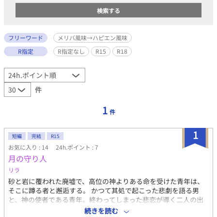
フリーワード
メリバ風味→ハピエン風味
R指定
R指定なし
R15
R18
件
1
件
1
短編
完結
R15
お気に入り : 14
24h.ポイント : 7
月の守り人
リラ
砂と岩に覆われた廃墟で、高位の神よりある命を受けた青年は、
そこに蹲る者と邂逅する。 かつて其処で起こった悲劇を語る男
と、神の使者である青年。終わってしまった悲恋が導く二人の出
会いが、荒れ果てた大地に再び命を蘇らせる。 直接的な描写はあ
続きを読む