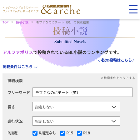
TOP
投稿小説
モブ？なのにチート（笑）の検索結果
Submitted Novels
アルファポリス
で投稿されているBL小説のランキングです。
小説の投稿はこちら
掲載条件はこちら
×検索条件をクリアする
詳細検索
フリーワード
長さ
進行状況
R指定
R指定なし
R15
R18