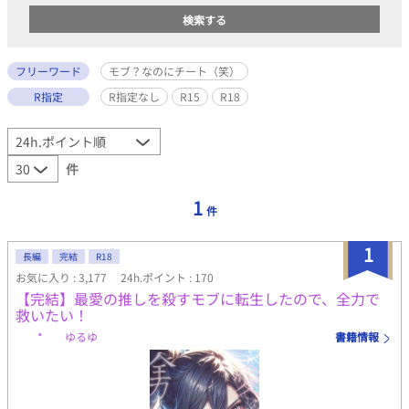
フリーワード
モブ？なのにチート（笑）
R指定
R指定なし
R15
R18
件
1
件
1
長編
完結
R18
お気に入り : 3,177
24h.ポイント : 170
【完結】最愛の推しを殺すモブに転生したので、全力で
救いたい！
* ゆるゆ
書籍情報