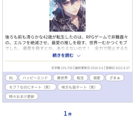
後ろも前も清らかな42歳が転生したのは、RPGゲームで非難囂々
の、エルフを絶滅させ、最愛の推しを殺す、世界一むかつくモブ
でした。 最愛を殺すとか、ありえないので！ 全力で阻止するた
めに、がんばります！ R18のお話には*をつけています。 お話の
続きを読む
本編は完結、おまけのお話を時々更新しています。 表紙にはAIを
使っていますが、小説にはAIを使っておりません 皆さまの応援の
文字数 235,700
最終更新日 2026.5.6
登録日 2022.8.27
おかげで『もふもふ獣人に転生したら、最愛の推しに溺愛されて
います』書籍化、心から、ありがとうございます！
BL
ハッピーエンド
異世界
転生
溺愛
ざまぁ
モブ？なのにチート（笑）
味方も皆チート（笑）
時々おまけ更新
1
件