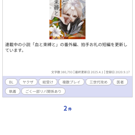
連載中の小説「血と束縛と」の番外編、拍手お礼の短編を更新し
ています。
文字数 380,793
最終更新日 2025.4.1
登録日 2020.9.17
BL
ヤクザ
総受け
複数プレイ
三世代攻め
医者
執着
ごく一部リバ関係あり
2
件