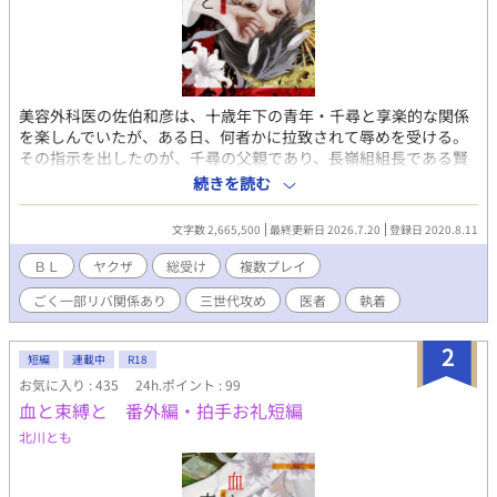
美容外科医の佐伯和彦は、十歳年下の青年・千尋と享楽的な関係
を楽しんでいたが、ある日、何者かに拉致されて辱めを受ける。
その指示を出したのが、千尋の父親であり、長嶺組組長である賢
吾だった。 このことをきっかけに、裏の世界へと引きずり込まれ
続きを読む
た和彦は、長嶺父子の〈オンナ〉として扱われながらも、さまざ
まな男たちと出会うことで淫奔な性質をあらわにし、次々と関係
文字数 2,665,500
最終更新日 2026.7.20
登録日 2020.8.11
を持っていく――。 番外編はこちら
→https://www.alphapolis.co.jp/novel/498803385/499415339
ＢＬ
ヤクザ
総受け
複数プレイ
賢吾視点の番外編「眠らない蛇」、Kindleにて配信中。 表紙イラ
ごく一部リバ関係あり
三世代攻め
医者
執着
スト：606D様
2
短編
連載中
R18
お気に入り : 435
24h.ポイント : 99
血と束縛と 番外編・拍手お礼短編
北川とも