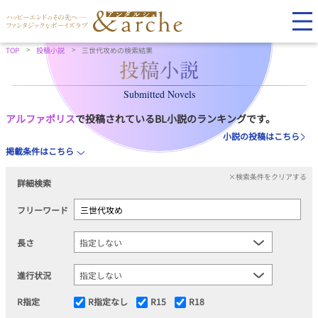
TOP
投稿小説
三世代攻めの検索結果
Submitted Novels
アルファポリス
で投稿されているBL小説のランキングです。
小説の投稿はこちら
掲載条件はこちら
×検索条件をクリアする
詳細検索
フリーワード
長さ
進行状況
R指定
R指定なし
R15
R18