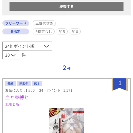
フリーワード
三世代攻め
R指定
R指定なし
R15
R18
件
2
件
1
長編
連載中
R18
お気に入り : 1,600
24h.ポイント : 1,171
血と束縛と
北川とも