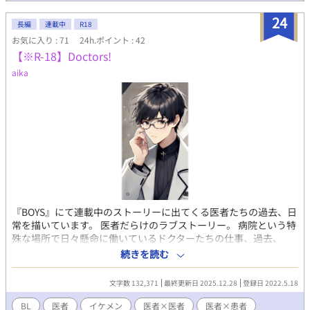
ンα医師と、ほんわかΩ医師の身体から始まる関係…。 いちゃラブ
のお話になります。 性的描写やちょっとエロが濃いページのタイ
24
長編
連載中
R18
トルには⭐︎マークを付けています。
お気に入り : 71
24h.ポイント : 42
⭐︎..⭐︎..⭐︎..⭐︎..⭐︎..⭐︎..⭐︎..⭐︎..⭐︎..⭐︎..⭐︎..⭐︎..⭐︎ 少しずつ更新予定です。 感想な
【※R-18】Doctors!
どコメント頂けると嬉しです！ ⭐︎..⭐︎..⭐︎..⭐︎..⭐︎..⭐︎..⭐︎..⭐︎..⭐︎..⭐︎..⭐︎..⭐︎..⭐︎
aika
『BOYS』にて連載中のストーリーに出てくる医者たちの過去、日
常を描いています。 医者だらけのラブストーリー。 病院という特
殊な場所で日々懸命に働いているドクターたちの仕事、過去、
恋、成長、などをそれぞれの視点から綴っています。 ※少しマニ
続きを読む
アックな性癖、エロシーンあり 表紙、登場人物紹介にAIイラスト
載せております。 仕事、恋愛を通して各キャラの個性や考え、成
文字数 132,371
最終更新日 2025.12.28
登録日 2022.5.18
長、などを描きつつ、R18要素にも力を入れていきたいです♡ 登
場人物多数！色々な男性がいるので、好みの子を応援してくださ
BL
医者
イケメン
医者×医者
医者×患者