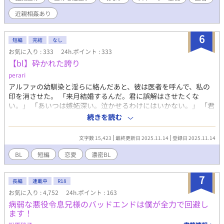
不可避に、揺らぎ始めていく。 本能が崩れ落ちる時、潤が堕ちる
のは——。 すれ違いと本能が絡み合う、大人のオメガバース。
近親相姦あり
✼••┈┈┈┈┈┈┈┈┈┈┈┈┈┈┈••✼ オメガバースに若干の独
自設定を加えています。世界観はPRETENDと一緒ですが、全くの
6
別の話です。こちらのみでもお楽しみいただけます。性描写が入
短編
完結
なし
る回は★を付けますので参考になさってください。 タイトルの
お気に入り : 333
24h.ポイント : 333
「FORBIDDEN」は「禁じられた」「禁断の」といった感じの意
【bl】砕かれた誇り
味。 話が進むにつれ近親相姦の要素が強めになりますので、苦手
perari
な方は回避ください。
アルファの幼馴染と淫らに絡んだあと、彼は医者を呼んで、私の
印を消させた。 「来月結婚するんだ。君に誤解はさせたくな
い。」 「あいつは嫉妬深い。泣かせるわけにはいかない。」 「君
ももう年頃の残り物のオメガだろ？ 俺の印をつけたまま、他の
続きを読む
アルファとお見合いするなんてありえない。」 彼は冷たく、けれ
どどこか薄情な笑みを浮かべながら、一枚の小切手を私に投げ渡
文字数 15,423
最終更新日 2025.11.14
登録日 2025.11.14
す。 「長い間、俺に従ってきたんだから、君を傷つけたりはしな
い。」 「結婚の日には招待状を送る。必ず来て、席につけよ。」
BL
短編
恋愛
濃密BL
--- いくつかのコメントを拝見し、大変申し訳なく思っておりま
す。 私は現在日本語を勉強しており、この文章はAI作品ではあり
7
ませんが、 一部に翻訳ソフトを使用しています。 もし読んでくだ
長編
連載中
R18
さる中で日本語のおかしな点をご指摘いただけましたら、 本当に
お気に入り : 4,752
24h.ポイント : 163
ありがたく思います。
病弱な悪役令息兄様のバッドエンドは僕が全力で回避し
ます！