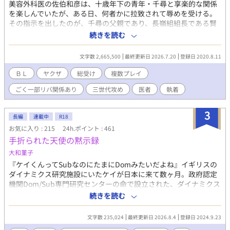
美容外科医の佐伯和彦は、十歳年下の青年・千尋と享楽的な関係
を楽しんでいたが、ある日、何者かに拉致されて辱めを受ける。
その指示を出したのが、千尋の父親であり、長嶺組組長である賢
吾だった。 このことをきっかけに、裏の世界へと引きずり込まれ
続きを読む
た和彦は、長嶺父子の〈オンナ〉として扱われながらも、さまざ
まな男たちと出会うことで淫奔な性質をあらわにし、次々と関係
文字数 2,665,500
最終更新日 2026.7.20
登録日 2020.8.11
を持っていく――。 番外編はこちら
→https://www.alphapolis.co.jp/novel/498803385/499415339
ＢＬ
ヤクザ
総受け
複数プレイ
賢吾視点の番外編「眠らない蛇」、Kindleにて配信中。 表紙イラ
ごく一部リバ関係あり
三世代攻め
医者
執着
スト：606D様
3
長編
連載中
R18
お気に入り : 215
24h.ポイント : 461
手折られた天使の黙示録
大和菫子
『ケイくんってSubなのにたまにDomみたいだよね』イギリスの
ダイナミクス研究施設にいたケイが日本に来て数ヶ月。政府認定
機関Dom/Sub専門研究センターの命で設立された、ダイナミクス
科のある総合病院は2年前、付属の小児訓練施設「聖フィリア学
続きを読む
園」を立ち上げた。『ケイくんは特別だからね、この事は他の人
にバレちゃいけないんだよ。だから頑張ってコントロールしなき
文字数 235,024
最終更新日 2026.8.4
登録日 2024.9.23
ゃ』 学園では今日もお医者さんたちと思春期真っ只中の子供たち