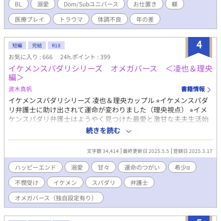
が、濃厚でSっ気たっぷりな特殊プレイ中！Domのお医者さんと
BL
溺愛
Dom/Subユニバース
お仕置き
躾
Subの子供たちの日常の物語。 ※なんちゃって医療モノ。トラウ
医療プレイ
トラウマ
体調不良
年の差
マ表現あり。 Dom/Subユニバースにオリジナル設定あり。
4
短編
完結
R18
お気に入り : 666
24h.ポイント : 399
イケメンスパダリシリーズ オメガバース ＜凌也＆理央
編＞
波木真帆
書籍情報
イケメンスパダリシリーズ 凌也＆理央カップル ⭐︎イケメンスパダ
リ弁護士に助け出されて運命が変わりました（理央視点） ⭐︎イメ
ケンスパダリ弁護士はようやく見つけた最愛と激甘な夫夫生活始
めます（凌也視点） のお話のカップルでオメガバース編となりま
続きを読む
す。 ＜あらすじ＞ 十歳のバース検査でΩでもβでもない不確定βと
言われた理央。 十八歳の再検査も不確定βの診断が下されて、専
文字数 34,414
最終更新日 2025.5.5
登録日 2025.3.17
門病院で再検査を行うことに。 しかし、病院に行く途中で人生初
のヒートを起こしてしまった。 そこに居合わせた医者と警察のコ
ハッピーエンド
溺愛
甘々
運命のつがい
希少α
ンビに保護されて病院に行くと、そこで運命と出会い……。 αの
不憫受け
イケメン
スパダリ
弁護士
中でも数％しかいない希少αと不確定βと言い続けられていた施設
育ちの可哀想なΩのお話。もちろんハッピーエンドです！ ※オメ
オメガバース（独自設定有り）
ガバースの世界線なので出会いそのほかは現実編とは異なります
が、登場人物や関係などは変わりません。 R18には※つけます。