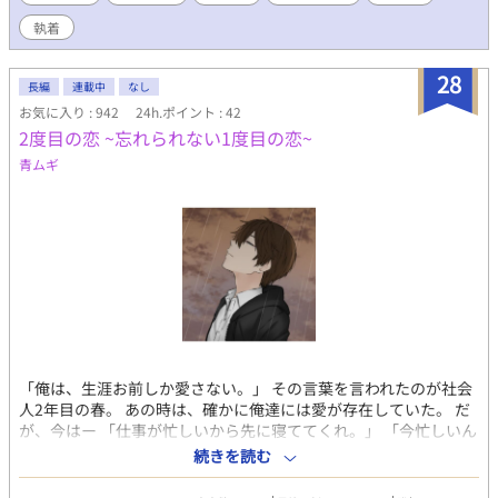
齢：13歳(中2) 身長：162cm 空とは小学校からの友達 山名氏 颯
執着
(やまなし かける) 年齢：24歳 身長：178cm 職業：塾の講師 (国語
担当)
28
長編
連載中
なし
お気に入り : 942
24h.ポイント : 42
2度目の恋 ~忘れられない1度目の恋~
青ムギ
「俺は、生涯お前しか愛さない。」 その言葉を言われたのが社会
人2年目の春。 あの時は、確かに俺達には愛が存在していた。 だ
が、今はー 「仕事が忙しいから先に寝ててくれ。」 「今忙しいん
だ。お前に構ってられない。」 冷たく突き放すような言葉ばかり
続きを読む
を言って家を空ける日が多くなる。 貴方の視界に、俺は映らない
ー。 2人の記念日もずっと1人で祝っている。 あの人を想う一方通