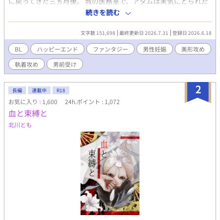
に戻ってきた三ヵ月後。 城の医務室で、アダムは呆気にとられた
声をあげていた。 「殿下、ご懐妊です」 「なんて？」 医者に「エ
続きを読む
ルフなら他種族の男性でも妊娠させることができる。何か心当た
りはないか？」と聞かれ、 アダムは、エルフ軍指揮官のイヴァン
文字数 151,698
最終更新日 2026.7.31
登録日 2026.6.18
と一夜の関係を持ったことを思い出す。 しかも、子を無事に産む
ためには、エルフの精液を注ぎ続ける必要があると言われ、 アダ
BL
ハッピーエンド
ファンタジー
男性妊娠
美形攻め
ムは仕方なくエルフの国へと向かうことになる。 再会したイヴァ
執着攻め
男前受け
ンは、まるで伴侶のようにアダムを愛で始める。 子供を産んだら
さっさと国に戻るつもりだったのに、次第にアダムもイヴァンか
ら与えられる想いに心が揺らいでいき―― ★皆様の応援のおかげ
2
長編
連載中
R18
で【紙書籍&電子書籍化】が決定しました…！ 読んでくださった
お気に入り : 1,600
24h.ポイント : 1,072
皆様、心からありがとうございます…！ 出版レーベルさんや発売
血と束縛と
日などは詳細が決まり次第、作者のXでご報告いたしますね。 引
き続き頑張っていきますので、どうかラストまで読んでいただけ
北川とも
ると嬉しいです！