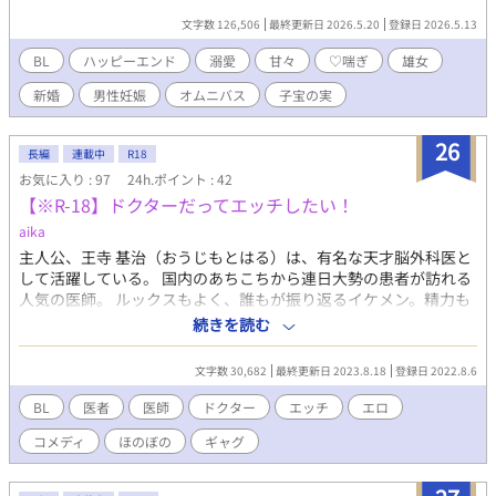
バス。 ■一言コメント 出会い(#1)→カップル(#2)→甘々(#3)("♡
文字数 126,506
最終更新日 2026.5.20
登録日 2026.5.13
喘ぎ”有・R15相当) の王道展開 ■キーワード ライバル / 幼馴染 /
親友から恋人 / 上司部下 / ヤクザ / 年下攻め / アイドル / 記憶喪失 /
BL
ハッピーエンド
溺愛
甘々
♡喘ぎ
雄女
獣人 / 刑事×闇医者 ■カップルリスト 1.『怖い上司が、家では俺
新婚
男性妊娠
オムニバス
子宝の実
を褒め殺してくる』 神崎怜士（かんざき・れいじ） × 橘遥斗
（たちばな・はると） 上司×部下 2.『負けたくないのに、抱かれ
るたび好きになる』 獅堂零一（しどう・れいいち） × 藤咲優牙
26
長編
連載中
R18
（ふじさき・ゆうが） ライバル 3.『幼馴染じゃ足りないって、先
お気に入り : 97
24h.ポイント : 42
に言ってよ』 朝霧律（あさぎり・りつ） × 星野灯真（ほしの・と
【※R-18】ドクターだってエッチしたい！
うま） 幼馴染 4.『国民的アイドル、俺の前だけ大型猫になりま
す』 天峰奏（あまみね・かなで） × 枢木伊織（くるるぎ・いお
aika
り） アイドル×マネージャー 5.『記憶をなくしても、お前だけは
主人公、王寺 基治（おうじもとはる）は、有名な天才脳外科医と
忘れなかった』 九条瑛一（くじょう・えいいち） × 桜庭湊（さ
して活躍している。 国内のあちこちから連日大勢の患者が訪れる
くらば・みなと） 記憶喪失 6.『ヤクザ若頭に保護されたら、なぜ
人気の医師。 ルックスもよく、誰もが振り返るイケメン。精力も
か嫁扱いです』 龍ヶ崎燎牙（りゅうがさき・りょうが） × 夜見
人一倍ある。 彼はあまりの忙しさにプライベートの時間がほぼ取
続きを読む
坂澄夜（よみさか・すみや） ヤクザ若頭×一般人 7.『親友の距離
れないことにストレスを感じていた。 エッチしたくてたまらない
感、最初からバグってました』 白峰匡（しらみね・たすく） × 黒
のに、時間がない。 恋人を作ろうにも、時間がない。 一人で暮ら
瀬千隼（くろせ・ちはや） 親友同士 8.『甘やかして育てた後輩
文字数 30,682
最終更新日 2023.8.18
登録日 2022.8.6
すには大きすぎる高級マンションで孤独な生活を送る王寺。 天才
に、逆に甘やかされています』 霧生朔也（きりゅう・さくや） ×
医師でその上ルックスもパーフェクトな彼に、言い寄ってくる男
BL
医者
医師
ドクター
エッチ
エロ
綾瀬楓（あやせ・かえで） 先輩×後輩 9.『狼獣人に“番”認定され
は五万といる。 同僚の医師、看護士、薬剤師、検査技師、など総
ました』 獅丸虎太郎（ししまる・こたろう） × 羽白晴臣（はじ
コメディ
ほのぼの
ギャグ
モテ状態の彼は、恋の相手に一体誰を選ぶのか？ とりあえずエッ
ろ・はるおみ） 獣人×普通青年 10.『刑事と闇医者、傷だらけの
チしてみてから相手を決めようということにして・・・
恋を縫い合わせる』 黒崎凱（くろさき・がい） × 白石汐音（し