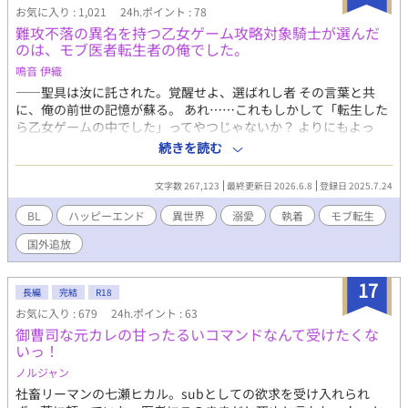
お気に入り : 1,021
24h.ポイント : 78
難攻不落の異名を持つ乙女ゲーム攻略対象騎士が選んだ
のは、モブ医者転生者の俺でした。
鳴音 伊織
――聖具は汝に託された。覚醒せよ、選ばれし者 その言葉と共
に、俺の前世の記憶が蘇る。 あれ……これもしかして「転生した
ら乙女ゲームの中でした」ってやつじゃないか？ よりにもよっ
て、モブの町医者に。 「早く治癒魔法を施してくれ」 目の前にい
続きを読む
るのは……「ゲームのバグ」とまで呼ばれた、攻略不可能の聖騎
士イーサン!? 町医者に転生したものの、魔法の使いをすっかり忘
文字数 267,123
最終更新日 2026.6.8
登録日 2025.7.24
れてしまった俺。 何故か隣にあった現代日本の医療器具を「これ
だ」と手に取る。 「すみません、今日は魔法が売り切れの為、物
BL
ハッピーエンド
異世界
溺愛
執着
モブ転生
理で処置しますねー」 「……は!?」 何を隠そう、俺は前世でも医
国外追放
者だったんだ。物理治療なら任せてくれ。 これが後に、一世一代
の大恋愛をする2人の出会いだった。 ひょんな事から、身体を重
ねることになったイーサンとアオ。 イーサンにはヒロインと愛す
17
長編
完結
R18
る結末があると分かっていながらもアオは、与えられる快楽と彼
お気に入り : 679
24h.ポイント : 63
の人柄に惹かれていく。 「イーサンは僕のものなんだ。モブは在
御曹司な元カレの甘ったるいコマンドなんて受けたくな
るべき姿に戻れよ」 そして現れる、ゲームの主人公。 ――……ど
いっ！
うして主人公が男なんだ？ 女子高生のはずだろう。 ゲーム内に存
在し得ないものが次々と現れる謎現象、そして事件。この世界
ノルジャン
は、本当にあの乙女ゲームの世界なのだろうか？ ……謎が謎を呼
社畜リーマンの七瀬ヒカル。subとしての欲求を受け入れられ
ぶ、物語の結末は。 ――「義務で抱くのは、もう止めてく