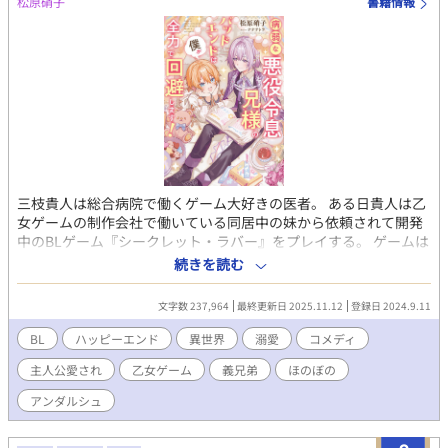
松原硝子
書籍情報
三枝貴人は総合病院で働くゲーム大好きの医者。 ある日貴人は乙
女ゲームの制作会社で働いている同居中の妹から依頼されて開発
中のBLゲーム『シークレット・ラバー』をプレイする。 ゲームは
「レイ・ヴァイオレット」という公爵令息をさまざまなキャラク
続きを読む
ターが攻略するというもので、攻略対象が1人だけという斬新なゲ
ームだった。 プレイヤーは複数のキャラクターから気に入った主
文字数 237,964
最終更新日 2025.11.12
登録日 2024.9.11
人公を選んでプレイし、レイを攻略する。 一緒に渡された設定資
料には、主人公のライバル役として登場し、最後には断罪される
BL
ハッピーエンド
異世界
溺愛
コメディ
レイの婚約者「アシュリー・クロフォード」についての裏設定も
主人公愛され
乙女ゲーム
義兄弟
ほのぼの
書かれていた。 ゲームでは主人公をいじめ倒すアシュリー。だが
実は体が弱く、さらに顔と手足を除く体のあちこちに謎の湿疹が
アンダルシュ
できており、常に体調が悪かった。 両親やごく親しい周囲の人間
以外には病弱であることを隠していたため、レイの目にはいつも