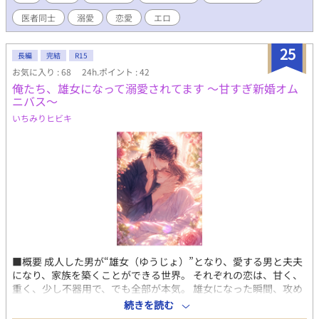
ると嬉しいです。 色々なシチュエーションでのエッチ、個性豊か
医者同士
溺愛
恋愛
エロ
な男性たちの愛と快楽を追求します。 R-18/R18/性描写あり/エロ/
エッチ/BL/幼なじみ/恋愛/純愛/NTR/浮気/複数/イケメン/美少年/
複数プレイ/変態/上司/部下/先輩/後輩/羞恥プレイ/調教/乱交/同僚/
25
長編
完結
R15
童顔/同棲/制服/元彼/元カレ/未練/新彼/彼氏/医者/医療/検査/年の
お気に入り : 68
24h.ポイント : 42
差 執着/年下/年上/同級生/略奪/タレ目/片思い/禁断/肉体関係/コス
俺たち、雄女になって溺愛されてます ～甘すぎ新婚オム
プレ/白衣
ニバス～
いちみりヒビキ
■概要 成人した男が“雄女（ゆうじょ）”となり、愛する男と夫夫
になり、家族を築くことができる世界。 それぞれの恋は、甘く、
重く、少し不器用で、でも全部が本気。 雄女になった瞬間、攻め
たちの理性と独占欲は限界突破。 「お前だけ」「逃がさない」
続きを読む
「俺の隣にいろ」――それぞれの溺愛が詰まった、新婚BLオムニ