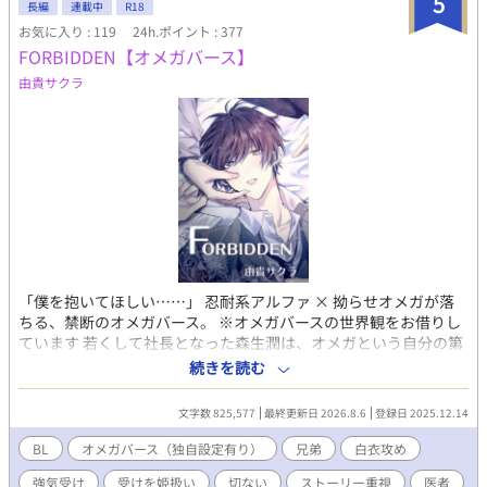
5
長編
連載中
R18
お気に入り : 119
24h.ポイント : 377
FORBIDDEN【オメガバース】
由貴サクラ
「僕を抱いてほしい……」 忍耐系アルファ × 拗らせオメガが落
ちる、禁断のオメガバース。 ※オメガバースの世界観をお借りし
ています 若くして社長となった森生潤は、オメガという自分の第
二の性を受け入れられず、長年、抑制剤で本能を押し込めてき
続きを読む
た。 だが体調は限界に達し、主治医から告げられたのは—— 「治
療のために、一度発情期を起こすしかない」 という決断。 仕事は
文字数 825,577
最終更新日 2026.8.6
登録日 2025.12.14
正念場、身体はもうもたない。 気になる相手はいたが、一歩は踏
み出せない。関係を壊したくない。 しかし、そんな潤を長く支え
BL
オメガバース（独自設定有り）
兄弟
白衣攻め
てきたひとりの、ただ守るつもりだった境界が、静かに、そして
強気受け
受けを姫扱い
切ない
ストーリー重視
医者