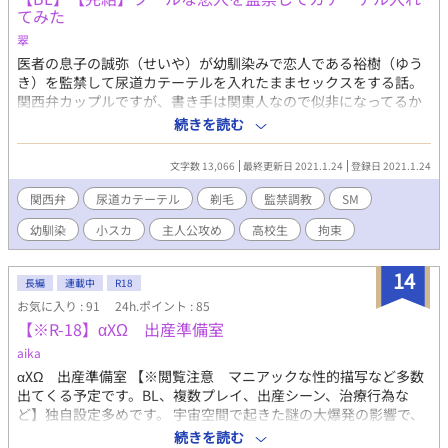
てみた
翠
医者の息子の誠弥（せいや）が幼馴染みで恋人である裕樹（ゆう
き）を監禁して尿道カテーテルを入れたままセックスをする話。
関西弁カップルですが、書き手は関東人なので似非になってるか
もしれません。 （色々調べましたがやはり限界が……） 台詞以外
続きを読む
は標準語です。 尿道カテーテルを入れる描写があるので、痛いの
が苦手な方は閲覧注意です！ ※昔別名で書いた作品のリライト
文字数 13,066
最終更新日 2021.1.24
登録日 2021.1.24
で、加筆修正済みです。 エロシーンサンプル用にリライトしたの
で、二人の関係性はこの作品では一切記載がありません。 2016年
関西弁
尿道カテーテル
剃毛
監禁調教
SM
ムーンライトノベルズにアップした物の移植です。 ※別名でPixiv
幼馴染
小スカ
主人公攻め
高校生
拘束
に二次創作もアップしていますが、もし見付けても他の方の目に
つく場所（感想欄とかコメント欄とか）で触れないで下さい。
14
長編
連載中
R18
お気に入り : 91
24h.ポイント : 85
【※R-18】αXΩ 出産準備室
aika
αXΩ 出産準備室 【※閲覧注意 マニアックな性的描写など多数
出てくる予定です。BL、複数プレイ、出産シーン、治療行為な
ど】独自設定多めです。 宇宙空間で起きた謎の大爆発の影響で、
人類は滅亡の危機を迎えていた。 高度な文明を保持することに成
続きを読む