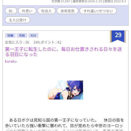
文字数 27,667
最終更新日 2026.1.10
登録日 2022.9.3
行の「愛」は苦しく、俺の心を蝕んでいく。 そんなある日、体の
不調で病院を受診した際医者から余命宣告を受ける。 あの人の電
BL
片思い
社会人
余命宣告
すれ違い/せつない
話はいつも着信拒否。診断結果を伝えようにも伝えられない。 ー
主人公受け
もういっそ秘密にしたまま、過ごそうかな。ー ※主人公が悲しい
目にあいます。素敵な人に出会わせたいです。 表紙のイラスト
は、Picrew様の[君の世界メーカー]マサキ様からお借りしまし
29
短編
完結
R18
た。
お気に入り : 36
24h.ポイント : 42
第一王子に転生したのに、毎日お仕置きされる日々を送
る羽目になった
kuraku
ある日ボクは見知ら国の第一王子になっていた。 休日の街を
歩いていたら強い衝撃に襲われて、目が覚めたら中世のヨーロッ