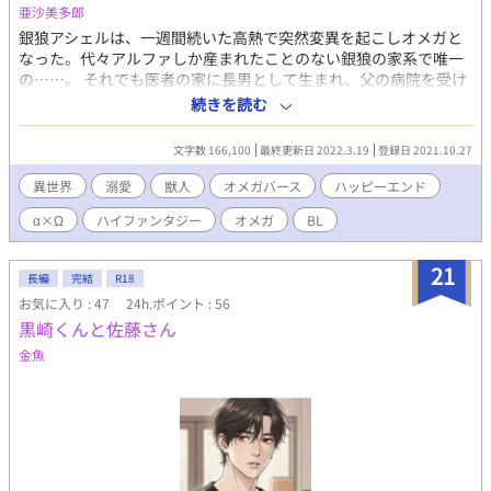
亜沙美多郎
銀狼アシェルは、一週間続いた高熱で突然変異を起こしオメガと
なった。代々アルファしか産まれたことのない銀狼の家系で唯一
の……。 それでも医者の家に長男として生まれ、父の病院を受け
継ぐためにアルファと偽りアルファ専門の学校へ通っている。 そ
続きを読む
んなある日、定期的にやってくる発情期に備え、家から離れた別
宅に移動していると突然ヒートが始まってしまう。 予定外のヒー
文字数 166,100
最終更新日 2022.3.19
登録日 2021.10.27
トにいつもよりも症状が酷い。足がガクガクと震え、蹲ったまま
倒れてしまった。 そこに現れたのが雪豹のフォーリア。フォーリ
異世界
溺愛
獣人
オメガバース
ハッピーエンド
アは母とお茶屋さんを営んでいる。でもそれは表向きで、本当は
α×Ω
ハイファンタジー
オメガ
BL
様々なハーブを調合して質の良いオメガ専用抑制剤を作っている
のだった。 発情したアシェルを見つけ、介抱したことから二人の
秘密の時間が始まった。 アルファに戻りたいオメガのアシェル。
21
長編
完結
R18
オメガになりたかったアルファのフォーリア。真実を知るたびに
お気に入り : 47
24h.ポイント : 56
惹かれ合う2人の運命は……。 ＊フォーリア8歳、アシェル18歳ス
黒崎くんと佐藤さん
タート。 ＊オメガバースの独自設定があります。 ＊性描写のある
ストーリーには★マークを付けます。
金魚