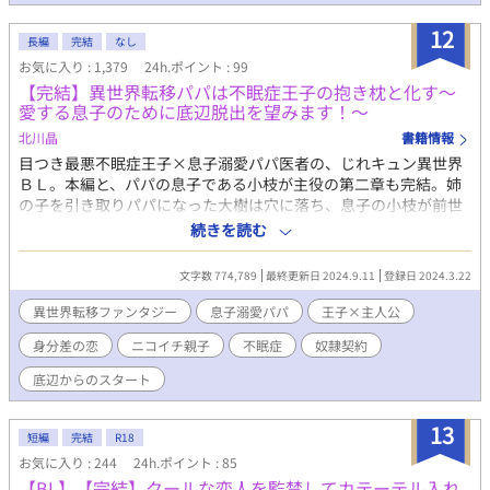
な声、どこか義弟に似た雰囲気――。 酔った勢いで弱みを曝け出
すと、「試してみます？」と誘われ、運命的な一夜を過ごす。何
12
長編
完結
なし
度も絶頂を迎え、28歳にして初めて童貞を捨てた――。 しかし翌
お気に入り : 1,379
24h.ポイント : 99
朝、シャワーから出てきたのは義弟の千景だった。 「兄さんが女
【完結】異世界転移パパは不眠症王子の抱き枕と化す～
を抱けるようになるまで、僕が治してあげる」 女装した義弟の甘
愛する息子のために底辺脱出を望みます！～
い誘惑に、伊織は抗えない。週に二回の密会、激しい夜、募る執
着――完璧を装ってきた男が、不完全な愛に溺れていく。 禁断の
北川晶
書籍情報
関係の先に待つものは、破滅か、それとも――？
目つき最悪不眠症王子×息子溺愛パパ医者の、じれキュン異世界
ＢＬ。本編と、パパの息子である小枝が主役の第二章も完結。姉
の子を引き取りパパになった大樹は穴に落ち、息子の小枝が前世
で過ごした異世界に転移した。戸惑いながらも、医者の知識と自
続きを読む
身の麻酔効果スキル『スリーパー』小枝の清浄化スキル『クリー
ン』で人助けをするが。ひょんなことから奴隷堕ちしてしまう。
文字数 774,789
最終更新日 2024.9.11
登録日 2024.3.22
医師奴隷として戦場の最前線に送られる大樹と小枝。そこで傷病
人を治療しまくっていたが、第二王子ディオンの治療もすること
異世界転移ファンタジー
息子溺愛パパ
王子×主人公
に。だが重度の不眠症だった王子はスリーパーを欲しがり、大樹
身分差の恋
ニコイチ親子
不眠症
奴隷契約
を所有奴隷にする。大きな身分差の中でふたりは徐々に距離を縮
めていくが…。異世界履修済み息子とパパが底辺から抜け出すた
底辺からのスタート
めに頑張ります。大樹は奴隷の身から脱出できるのか？ そして
ディオンはニコイチ親子を攻略できるのか？
13
短編
完結
R18
お気に入り : 244
24h.ポイント : 85
【BL】【完結】クールな恋人を監禁してカテーテル入れ