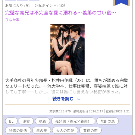
お気に入り : 91
24h.ポイント : 106
完璧な義兄は不完全な愛に溺れる～義弟の甘い蜜～
ひなた翠
大手商社の最年少部長・松井田伊織（28）は、誰もが認める完璧
なエリートだった。一流大学卒、仕事は完璧、容姿端麗で誰に対
しても丁寧――しかし、彼には誰にも言えない秘密があった。
「女性を抱けない」 今までの恋人とは、全て最後の段階で身体が
続きを読む
反応せず破局。特に1年交際した元カノ・綾との別れは辛かった。
医者からは「器質的問題なし、心因性勃起障害」と診断された
文字数 126,879
最終更新日 2026.2.17
登録日 2026.1.21
が、原因は不明。「このまま一生、誰も抱けないのか」という絶
望を抱えていた。 破局から三日後、職場の飲み会を断って一人で
BL
溺愛
執着
義兄弟（義兄×義弟）
禁断の恋
バーへ。隣の席に座った美女「ちか」に、生まれて初めて身体が
秘密の関係
年の差
大人の恋愛
背徳の恋
激しく反応した。胸元の大きく開いたワンピース、低くハスキー