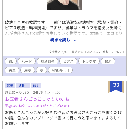
破壊と再生の物語です。 前半は過激な破壊描写（監禁・調教・
ピアス改造・精神崩壊）ですが、後半はトラウマを抱えた黒崎く
んが佐藤さんとの愛で再生していく物語です。 本編は、エロより
テーマ重視のBLです。 天童が刻んだ絶望の印を、佐藤が希望の光
続きを読む
へと変えていく。 ​これは、肉体と精神を徹底的に破壊された青年
が、一人の男の愛によって再び「人間」として産声を上げるまで
文字数 202,930
最終更新日 2026.6.27
登録日 2026.2.1
の物語。 ​痛みを超えたその先に、一筋の光を紡ぐ――「魂の救
済」を描く。 【関係が進むと、執着溺愛な医者攻め×小悪魔魔性
BL
ハード
監禁調教
ピアス
トラウマ
救済
な健気誘い受け】 （※破壊、トラウマ描写が強いので似た経験を
再生
溺愛
愛
AI補助利用
お持ちの方はご注意ください。 優しい再生シーンを大切にして書
いています。） （※無断転載禁止です。） （※他サイトにも投稿
しています。）
22
短編
連載中
R18
お気に入り : 95
24h.ポイント : 56
お医者さんごっこじゃないかも
雫@いいねやしおりありがとうございます！
お医者さんごっこが大好きな作者がお医者さんごっこを書くだけ
の話。色んなカップリングで書いて行こうと思います。よろしく
お願いします！