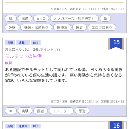
功したコミュニティ「エピゾシティ」では、人類存続をかけて懐
妊のための治療行為が日夜行われている。 大爆発の影響か人々は
文字数 6,027
最終更新日 2023.11.3
登録日 2023.7.22
子孫を残すのが難しくなっていた。 人類滅亡の危機が訪れるまで
はひっそりと身を隠すように暮らしてきた特殊能力を持つラムダ
BL
出産
α×Ω
オメガバース（独自設定）
番
とミュー。 ラムダとは、アルファの生殖能力を高める能力を持
妊娠
妊娠・出産あり
医療系
医者
エログロあり
ち、ミューはオメガの生殖能力を高める能力を持っている。 エピ
ゾジティを運営する特別機関より、人類存続をかけて懐妊のため
の特別対策室で日夜治療が行われている。 番であるαとΩは治療で
15
長編
連載中
R18
無事懐妊すると、出産準備室で分娩までの経過観察をし出産に備
お気に入り : 62
24h.ポイント : 78
える。 無事出産を終えるまでの医師と夫婦それぞれの物語。
モルモットの生活
麒麟
ある施設でモルモットとして飼われている僕。 日々あらゆる実験
が行われている僕の生活の話です。 痛い実験から気持ち良くなる
実験、いろんな実験をしています。
文字数 4,359
最終更新日 2023.4.14
登録日 2023.4.12
BL
実験
医者
モルモット
尿道
16
長編
連載中
R18