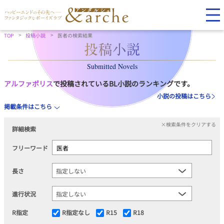
TOP
投稿小説
医者の検索結果
Submitted Novels
アルファポリス
で投稿されているBL小説のランキングです。
小説の投稿はこちら
掲載条件はこちら
×検索条件をクリアする
詳細検索
フリーワード
長さ
進行状況
R指定
R指定なし
R15
R18