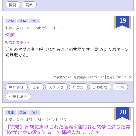
開発
調教
19
短編
完結
R18
お気に入り : 20
24h.ポイント : 56
名医
むちむちボディ
近所のヤブ医者と呼ばれた名医との物語です。 読み切りパターン
初登場です。
文字数 5,641
最終更新日 2023.8.19
登録日 2023.8.19
中年男性
医者
ガチデブ
年の差
がちむち
病院
中出しあり
20
長編
完結
R18
お気に入り : 477
24h.ポイント : 56
【完結】家族に虐げられた高雅な銀狼Ωと慈愛に満ちた美
形αが出会い愛を知る ＊挿絵入れました＊