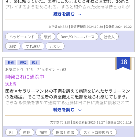
ず、薬に頼っていた。医者にこのままだと死ぬと言われ、domと
れ……」 ――結局俺は……どう足掻いてもモブでしかない。 2人
プレイするよう勧められる。すると紹介されたdomは昔ヒカルが
の愛は、どうなってしまうのか。 これは不器用な初恋同士と、彼
手酷くフった高校の時の元カレの一条蓮で――？！高校の時と比
続きを読む
らの愉快な仲間たちが織り成す、いちばん純粋な恋の物語。
べれば自分は今や底辺。目立たぬよう擬態していた元カレはdom
でイケメン社長と立場は逆転。10年ぶりに出会って、別れた仕返
文字数 89,382
最終更新日 2024.10.30
登録日 2024.10.22
しをされてしまうかと思った。しかし蓮はむしろ怖がるヒカルを
優しくも甘いコマンドで包み込んでいく。 sub性を受け入れられ
ハッピーエンド
現代
Dom/Subユニバース
社会人
ない受けが、攻めとのすれ違いを乗り越えていくお話。
溺愛
すれ違い
元カレ
18
長編
完結
R18
お気に入り : 746
24h.ポイント : 63
開発されに通院中
浅上秀
医者×サラリーマン 体の不調を訴えて病院を訪れたサラリーマン
の近藤猛。 そこで医者の真壁健太に患部を触られ感じてしまう。
さらなる快楽を求めて通院する近藤は日に日に真壁に調教されて
いく…。 開発し開発される二人の変化する関係の行く末はいか
続きを読む
に？ 本編完結 番外編あり … 連載 BL なお作者には専門知識等は
ございません。全てフィクションです。 ※入院編に関して。 大腸
文字数 72,358
最終更新日 2020.11.27
登録日 2020.5.19
検査は消化器科ですがフィクション上のご都合主義ということで
大目に見ながらご覧ください。 …………
BL
連載
病院
医者と患者
スカトロ表現あり