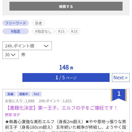
フリーワード
医者
R指定
R指定なし
R15
R18
件
148
件
1
/ 5
Next
ページ
1
長編
連載中
R18
お気に入り : 1,888
24h.ポイント : 1,831
【書籍化決定】第一王子、エルフの子をご懐妊です！
野原 耳子
★執着心激強な美形エルフ（身長2m超え）✖やや意地っ張りな男
前王子（身長180cm超え） 五年続いた戦争が終結し、ようやく国