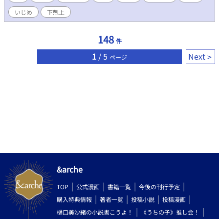
じめっ子】 【自称Sをしばく女装っ子の部下】 【魔王を公開処刑
いじめ
下剋上
する勇者】 【酔うとエスになるカテキョ】 【虎視眈々と下剋上を
狙うヴァンパイアの眷属】 【貴族坊ちゃんの弱みを握った庶民】
【主人を調教する奴隷】 2022/04/15を持って、こちらの短編集は
148
件
完結とさせていただきます。 最後までお付き合いいただき、あり
がとうございました。 ーーーーーーーーーーーーーーーーー 前作
1
/ 5
Next
ページ
に ・年下攻め ・いじわるな溺愛攻め ・下剋上っぽい関係 短編集
も完結してるで、プロフィールからぜひ！
&arche
TOP
公式漫画
書籍一覧
今後の刊行予定
購入特典情報
著者一覧
投稿小説
投稿漫画
樋口美沙緒の小説書こうよ！
《うちの子》推し会！