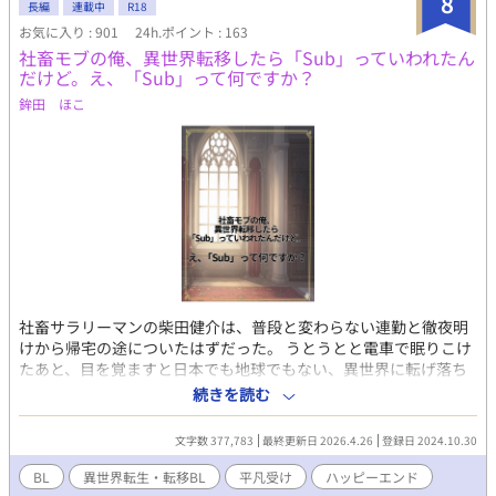
8
不機嫌でわがままな婚約者としてしか映っていなかったのだ。 設
長編
連載中
R18
定資料を読んだ三枝は「アシュリーが可哀想すぎる！」とアシュ
お気に入り : 901
24h.ポイント : 163
リー推しになる。 「もしも俺がアシュリーの兄弟や親友だったら
社畜モブの俺、異世界転移したら「Sub」っていわれたん
こんな結末にさせないのに！」 そんな中、通勤途中の事故で死ん
だけど。え、「Sub」って何ですか？
だ三枝は名前しか出てこないアシュリーの義弟、「ルイス・クロ
鉾田 ほこ
フォードに転生する。前世の記憶を取り戻したルイスは推しであ
り兄のアシュリーを幸せにする為、全力でバッドエンド回避計画
を実行するのだが――！？
社畜サラリーマンの柴田健介は、普段と変わらない連勤と徹夜明
けから帰宅の途についたはずだった。 うとうとと電車で眠りこけ
たあと、目を覚ますと日本でも地球でもない、異世界に転げ落ち
ていた。 右も左もわからない世界で、医者から「ダイナミクス」
続きを読む
やらというこれまたわけのわからないことを告げられ、健介は
「sub」だと言われる。 そんな医者からの帰り道に急に道端で体
文字数 377,783
最終更新日 2026.4.26
登録日 2024.10.30
調が悪くなって……。 気づいたら、何やら豪奢なベッドに寝かさ
れていて、傍にはイケメンが座っていた。 異世界転移した冴えな
BL
異世界転生・転移BL
平凡受け
ハッピーエンド
い社畜サラリーマン×歳下ワンコなイケメン 紆余曲折はあれど、