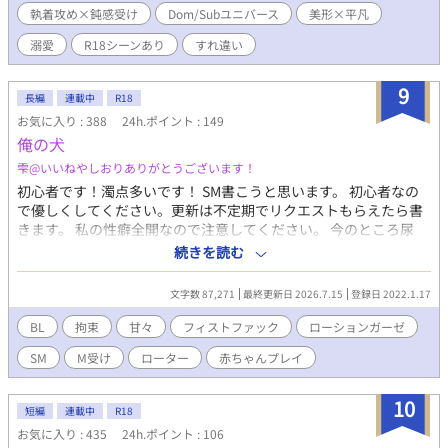
執着攻め×鈍感受け
Dom/Subユニバース
美形×平凡
イケメンにくたびれたおじさんがよちよち溺愛されるお話です。
冴えないもぶリーマンおじさんがなぜかDomのイケメンに執着さ
溺愛
R18シーンあり
すれ違い
れることになります。 傾国のモブおぢ爆誕。 異世界から来たんで
すよ？ normalに決まってます、いや、normalです。っていう
9
か…… そもそも「sub」ってなんですかーーー！？ ※R18シーン
長編
連載中
R18
は濃厚めのありますのでご注意ください
お気に入り : 388
24h.ポイント : 149
俺の犬
雫@いいねやしおりありがとうございます！
初心者です！濁点多いです！ SM書こうと思います。 初心者なの
で優しくしてください。更新は不定期でリクエストもらえたら書
きます。 私の性癖全開なので注意してください。 今のところ尿
道、前立腺、ローター、ローションガーゼ、フィスト、ピアス、
続きを読む
エネマグラ、目隠し、お医者さんごっこ、スパンキング、ギャグ
ボール、聴診器、放置、授乳？、赤ちゃんプレイ、ダーククィー
文字数 87,271
最終更新日 2026.7.15
登録日 2022.1.17
ンスタイルなどを書こうかな。終わり次第甘々になります。調
教、小スカ
BL
拘束
甘々
フィストファック
ローションガーゼ
SM
M受け
ローター
赤ちゃんプレイ
10
短編
連載中
R18
お気に入り : 435
24h.ポイント : 106