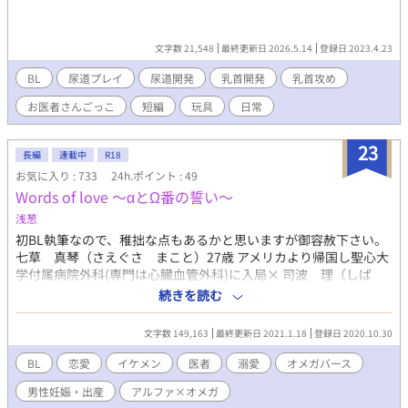
文字数 21,548
最終更新日 2026.5.14
登録日 2023.4.23
BL
尿道プレイ
尿道開発
乳首開発
乳首攻め
お医者さんごっこ
短編
玩具
日常
23
長編
連載中
R18
お気に入り : 733
24h.ポイント : 49
Words of love 〜αとΩ番の誓い〜
浅葱
初BL執筆なので、稚拙な点もあるかと思いますが御容赦下さい。
七草 真琴（さえぐさ まこと）27歳 アメリカより帰国し聖心大
学付属病院外科(専門は心臓血管外科)に入局× 司波 理（しば
おさむ）29歳 聖心大学付属病院外科部長(専門は循環器全般) 七草
続きを読む
真琴はΩだが、発情(ヒート)がくるのが遅く不順がちだった。 憧
れの先輩である司波理と共に働けることを夢見て、アメリカで世
文字数 149,163
最終更新日 2021.1.18
登録日 2020.10.30
界的権威の下で技術を磨いていた。 そんな折、同じ病院で働く事
ができるところから話は始まる…。 Ωである事と、理に想いを寄
BL
恋愛
イケメン
医者
溺愛
オメガバース
せている事を勢みで喋ってしまう。本人は、その想いを本人に伝
男性妊娠・出産
アルファ×オメガ
えてしまったとは知らずに発情(ヒート)を迎えてしまう。 イケメ