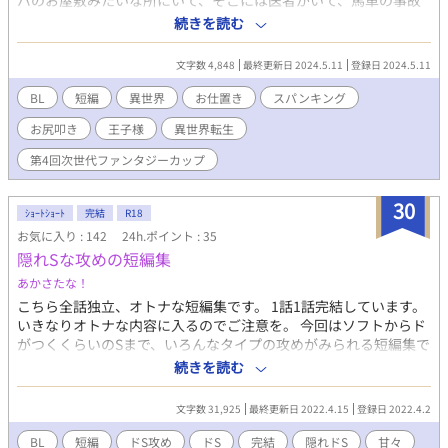
パのお屋敷みたいな所にいて、そこには医者がいて、馬車の事故
で数日眠っていたと言われたけど、さっぱりその記憶はない。
続きを読む
鏡を見れば元の顔のボクがそこにいた。相変わらずの美少年だ。
元々街を歩けばボーイッシュな女の子に間違われて芸能事務所に
文字数 4,848
最終更新日 2024.5.11
登録日 2024.5.11
スカウトされるような容姿をしている。 これがいわゆる転生と
呼ばれるものなのだろうか。
BL
短編
異世界
お仕置き
スパンキング
お尻叩き
王子様
異世界転生
第4回次世代ファンタジーカップ
30
ｼｮｰﾄｼｮｰﾄ
完結
R18
お気に入り : 142
24h.ポイント : 35
隠れSな攻めの短編集
あかさたな！
こちら全話独立、オトナな短編集です。 1話1話完結しています。
いきなりオトナな内容に入るのでご注意を。 今回はソフトからド
がつくくらいのSまで、いろんなタイプの攻めがみられる短編集で
す！隠れSとか、メガネSとか、年下Sとか…⁉︎ 【お仕置きで奥の
続きを読む
処女をもらう参謀】【口の中をいじめる歯医者】 【独占欲で使用
人をいじめる王様】 【無自覚Sがトイレを我慢させる】 【召喚さ
文字数 31,925
最終更新日 2022.4.15
登録日 2022.4.2
れた勇者は魔術師の性癖（ケモ耳）に巻き込まれる】 【勝手にイ
くことを許さない許嫁】 【胸の敏感なところだけでいかせたいい
BL
短編
ドS攻め
ドS
完結
隠れドS
甘々