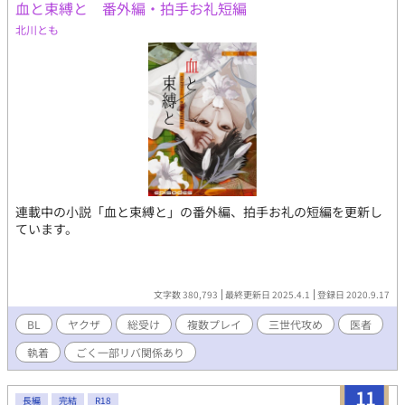
血と束縛と 番外編・拍手お礼短編
北川とも
連載中の小説「血と束縛と」の番外編、拍手お礼の短編を更新し
ています。
文字数 380,793
最終更新日 2025.4.1
登録日 2020.9.17
BL
ヤクザ
総受け
複数プレイ
三世代攻め
医者
執着
ごく一部リバ関係あり
11
長編
完結
R18