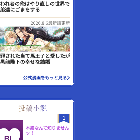
われ者の俺はやり直しの世界で
弟達にごまをする
2026.8.6最新話更新
罪された当て馬王子と愛したが
黒龍陛下の幸せな結婚
公式漫画をもっと見る
1
本編なんて知りません
ッ！