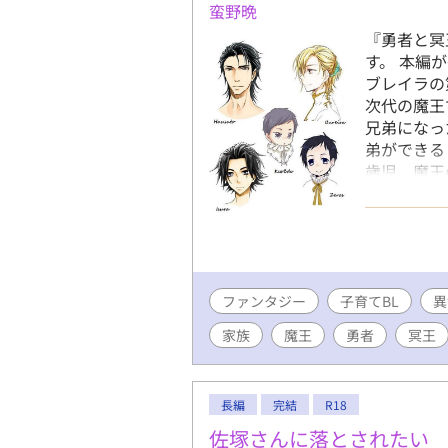
蛮野晩
『勇者と冥
す。 本編
ブレイラの
次代の魔王
兄弟になっ
弟ができる
歳児、魔王
取り戻そう
作の番外編
1作です。
王様と』 
のママは環
ファンタジー
子育てBL
今日から魔
異
様と』 6
家族
魔王
勇者
冥王
編】』 7
をアルファ
ているので
長編
完結
R18
さん
佐塚さんに落とされたい