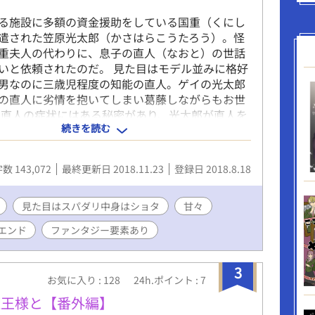
る施設に多額の資金援助をしている国重（くにし
遣された笠原光太郎（かさはらこうたろう）。怪
重夫人の代わりに、息子の直人（なおと）の世話
いと依頼されたのだ。 見た目はモデル並みに格好
男なのに三歳児程度の知能の直人。ゲイの光太郎
の直人に劣情を抱いてしまい葛藤しながらもお世
 直人の症状にはある秘密があり、光太郎が直人を
続きを読む
まうのも過去の出来事が関係していた。謎が解明
ものは―― 表紙はbb様（@bb_bonehead）に
だきました。
数 143,072
最終更新日 2018.11.23
登録日 2018.8.18
見た目はスパダリ中身はショタ
甘々
エンド
ファンタジー要素あり
3
お気に入り : 128
24h.ポイント : 7
魔王様と【番外編】