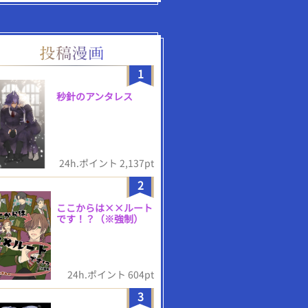
1
秒針のアンタレス
24h.ポイント 2,137pt
2
ここからは××ルート
です！？（※強制）
24h.ポイント 604pt
3