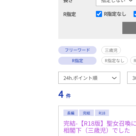
R指定なし
R指定
フリーワード
三歳児
R指定
R指定なし
4
件
長編
完結
R18
完結-【R18版】聖女召
相閣下（三歳児）でした