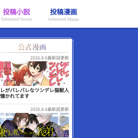
投稿小説
投稿漫画
Submitted Novels
Submitted Manga
2026.8.6最新話更新
レがバレバレなツンデレ猫獣人
懐かれてます
2026.8.6最新話更新