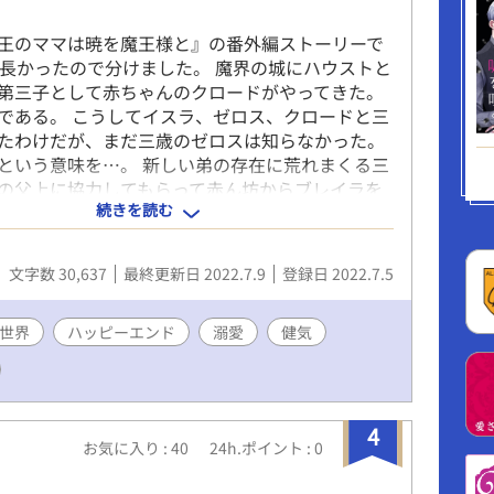
王のママは暁を魔王様と』の番外編ストーリーで
が長かったので分けました。 魔界の城にハウストと
第三子として赤ちゃんのクロードがやってきた。
である。 こうしてイスラ、ゼロス、クロードと三
たわけだが、まだ三歳のゼロスは知らなかった。
という意味を…。 新しい弟の存在に荒れまくる三
の父上に協力してもらって赤ん坊からブレイラを
続きを読む
とする番外編です。 楽しい話しです。 ※暁には5
を収録しています。 今回公開するのはそのうちの
 勇者のママシリーズ 1作目『勇者のママは今日も魔
文字数 30,637
最終更新日 2022.7.9
登録日 2022.7.5
2作目『勇者のママは海で魔王様と』 3作目『勇者
の婚礼を魔王様と』 4作目『勇者と冥王のママは
王様と』 5作目『勇者と冥王のママは創世を魔王
世界
ハッピーエンド
溺愛
健気
作目『勇者と冥王のママは創世を魔王様と【番外
作目『勇者と冥王のママは暁を魔王様と』 上記7作
ポリスで公開中です。 Kindleで電子書籍配信もし
興味のある方はどうぞ。 表紙イラスト@阿部十四
4
お気に入り : 40
24h.ポイント : 0