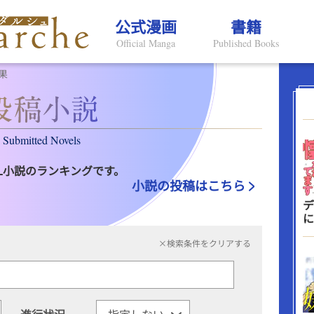
公式漫画
書籍
Official Manga
Published Books
果
Submitted Novels
L小説のランキングです。
小説の投稿はこちら
デ
に
×検索条件をクリアする
進行状況