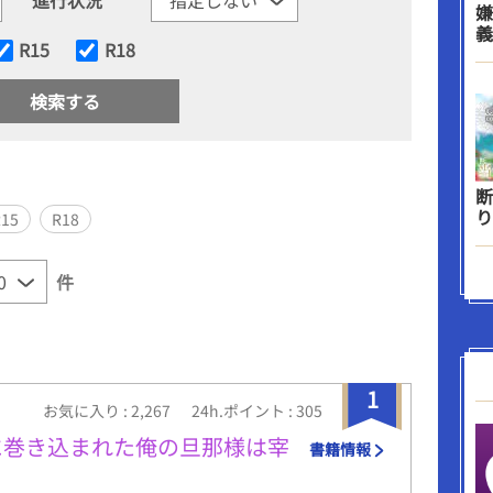
嫌
義
R15
R18
断
り
R15
R18
件
1
お気に入り : 2,267
24h.ポイント : 305
喚に巻き込まれた俺の旦那様は宰
書籍情報