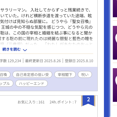
サラリーマン。 入社してからずっと残業続きで、
歩いていた。けれど横断歩道を渡っていた途端、眩
気付けば見知らぬ部屋に。 どうやら『聖女召喚』
 王城の中の不穏な気配を感じつつ、どうやら元の
た聡は、この国の宰相と婚姻を結ぶ事になると聞か
惑する聡の前に現れたのは綺麗な銀髪と藍色の瞳を
児（三歳児）だった。 「わたしがあなたのおっと
続きを読む
こんこりゅでぃあだ」 呪いをかけられて三歳児の
己肯定感の低い青年(受)のファンタジーラブストー
字数 129,234
最終更新日 2025.8.26
登録日 2025.8.10
……………… 小説家になろうにて連載をしていま
。 ※完結しました（2025.8.26） この先のエ
とうございました。
召喚
自己肯定感の低い受
宰相閣下
呪い
ップル
ハッピーエンド
2
お気に入り : 161
24h.ポイント : 7