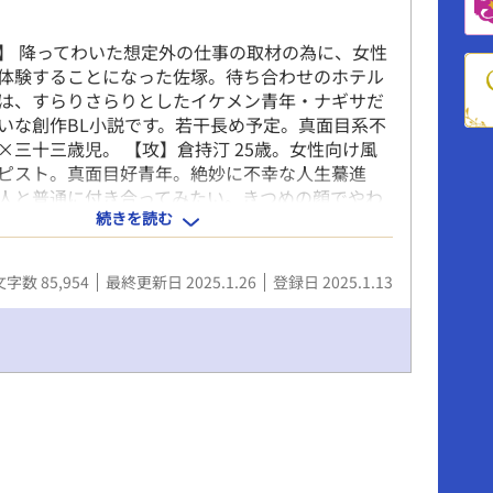
】 降ってわいた想定外の仕事の取材の為に、女性
体験することになった佐塚。待ち合わせのホテル
は、すらりさらりとしたイケメン青年・ナギサだ
いな創作BL小説です。若干長め予定。真面目系不
×三十三歳児。 【攻】倉持汀 25歳。女性向け風
ピスト。真面目好青年。絶妙に不幸な人生驀進
人と普通に付き合ってみたい。きつめの顔でやわ
続きを読む
美人。 【受】佐塚亨 33歳。ＡＶ制作メーカー
ズキャスト』の監督。取り返しのつかない足フェ
はまともだけれど一般的情緒が欠落気味の変人。
文字数 85,954
最終更新日 2025.1.26
登録日 2025.1.13
たフツメン。