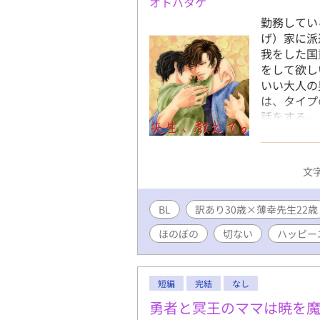
オトバタケ
勤務してい
げ）家に派
我をした国
をして欲し
いい大人の
は、タイプ
話をする。
意識してし
した先にある
描いていた
文字
BL
訳あり30歳×薄幸先生22歳
ほのぼの
切ない
ハッピー
短編
完結
なし
勇者と冥王のママは暁を