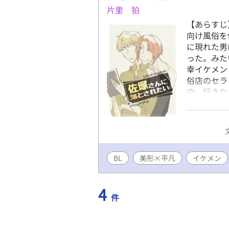
片里 狛
【あらすじ
向け風俗を
に現れた男
った。みた
幸イケメン
俗店のセラ
中。好きな
らかく笑う
『アッパー
チ。倫理観
さらっとし
BL
美形×平凡
イケメン
4
件