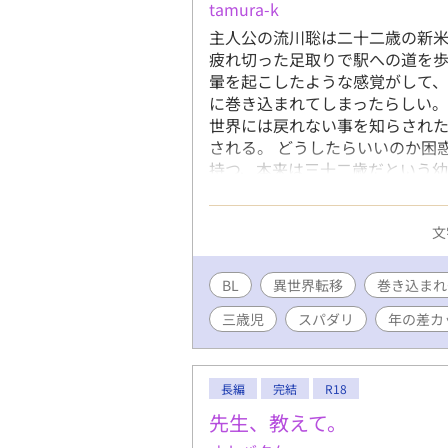
tamura-k
主人公の流川聡は二十二歳の新米
疲れ切った足取りで駅への道を
暈を起こしたような感覚がして、
に巻き込まれてしまったらしい。
世界には戻れない事を知らされ
される。 どうしたらいいのか困
持つ、本来は三十二歳だという幼
となる、ふぃりうしゅ・えばん・
姿になっている宰相閣下(攻)と自
文
リー。 さて、二人の恋の行方は
したが、R18版としてこちらで更新
ピソードはまた改めて。 ありが
BL
異世界転移
巻き込まれ
三歳児
スパダリ
年の差カ
長編
完結
R18
先生、教えて。