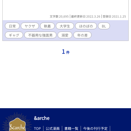
文字数 20,695
最終更新日 2022.3.26
登録日 2021.1.25
日常
ヤクザ
執着
大学生
ほのぼの
BL
ギャグ
不器用な強面男
溺愛
年の差
1
件
&arche
TOP
公式漫画
書籍一覧
今後の刊行予定