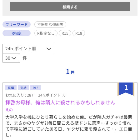
フリーワード
不器用な強面男
R指定
R指定なし
R15
R18
件
1
件
1
長編
完結
R15
お気に入り : 287
24h.ポイント : 0
拝啓お母様、俺は隣人に殺されるかもしれません
えの
大学入学を機にひとり暮らしを始めた俺。だが隣人ガチャは最悪
で、まさかのヤグザ?!毎日聞こえる壁ドンに罵声…すっかり慣れ
て平穏に過ごしていたある日、ヤクザに箱を渡されて…。エロ無
し。