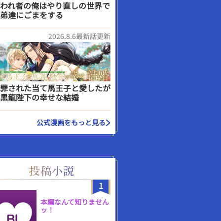
われ者の俺はやり直しの世界で
弟達にごまをする
2026.8.6最新話更新
罪された当て馬王子と愛したが
黒龍陛下の幸せな結婚
公式漫画をもっと見る
1
本編なんて知りません
ッ！