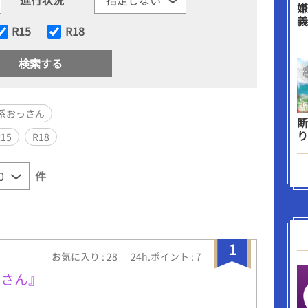
嫌
義
R15
R18
系おっさん
断
り
R15
R18
件
1
お気に入り : 28
24h.ポイント : 7
袋さん』