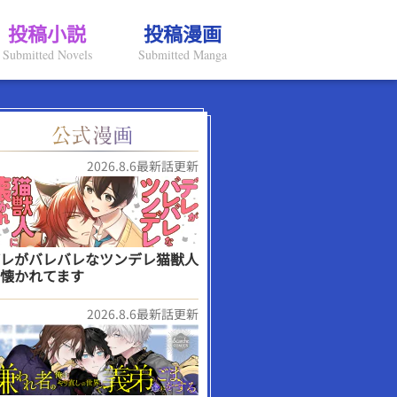
投稿小説
投稿漫画
Submitted Novels
Submitted Manga
2026.8.6最新話更新
レがバレバレなツンデレ猫獣人
懐かれてます
2026.8.6最新話更新