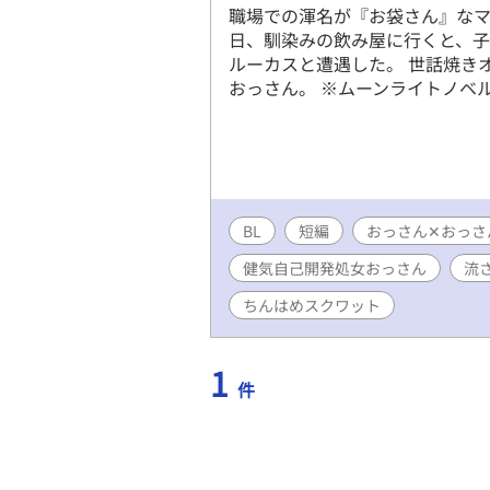
職場での渾名が『お袋さん』な
日、馴染みの飲み屋に行くと、
ルーカスと遭遇した。 世話焼き
おっさん。 ※ムーンライトノベ
BL
短編
おっさん✕おっさ
健気自己開発処女おっさん
流
ちんはめスクワット
1
件