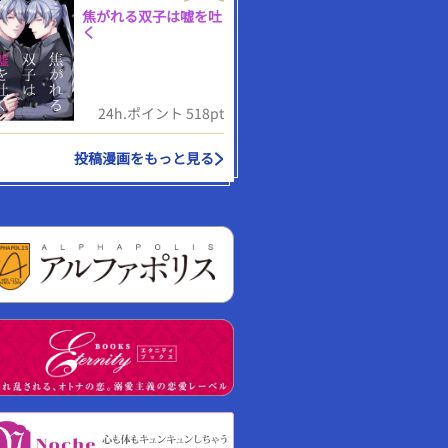
焦がれる双子は嘘を吐
く
24h.ポイント 518pt
投稿漫画をもっと見る