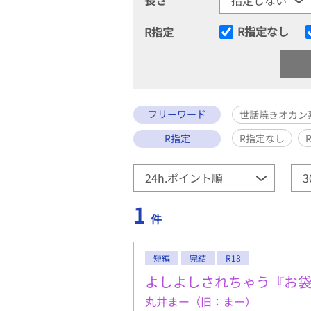
R指定なし
R指定
フリーワード
世話焼きオカン
R指定
R指定なし
1
件
短編
完結
R18
よしよしされちゃう『お
丸井まー（旧：まー）