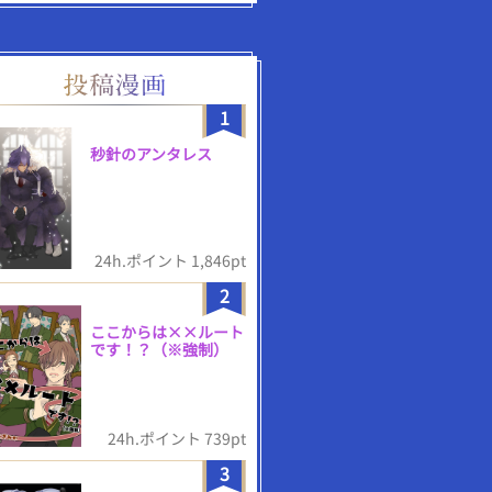
1
秒針のアンタレス
24h.ポイント 1,846pt
2
ここからは××ルート
です！？（※強制）
24h.ポイント 739pt
3