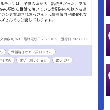
マルティンは、子供の頃から世話焼きだった。ある
子供の頃から世話を焼いている昔馴染みの飲み友達
オカン気質流されおっさん✕我儘健気自己開発処女
ルズさんでも公開しております。
文字数 8,769
最終更新日 2023.10.5
登録日 2023.10.5
ん
世話焼きオカン系おっさん
され攻め
誘い（襲い）受け
雄っぱい