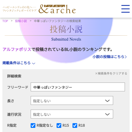
TOP
投稿小説
中華っぽいファンタジーの検索結果
Submitted Novels
アルファポリス
で投稿されているBL小説のランキングです。
小説の投稿はこちら
掲載条件はこちら
×検索条件をクリアする
詳細検索
フリーワード
長さ
進行状況
R指定
R指定なし
R15
R18