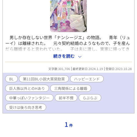
男しか存在しない世界「ナンシージエ」の物語。 青年（リュ
ーイ）は離縁された。 元々契約結婚のようなもので、子を産ん
だら離婚すると言われていた。 子は夫に渡し、実家に帰ってき
た青年は、夫だった者のことを想う。ひどい人だけど、青年はそ
続きを読む
れでも好きだった。 そんな青年に隣国である巨人族の国の貴族
から縁談が舞い込んだ。彼らの国では夫が複数に妻が一人という
文字数 301,706
最終更新日 2024.1.19
登録日 2023.10.28
のが当たり前だという。 子を産める身体だと証明されたから、
結婚を申し込まれたらしかった。 自分の身体などもうどうでも
BL
第11回BL小説大賞奨励賞
ハッピーエンド
いいと投げやりになっていた青年は条件をつけた。 「子が産まれ
巨人族以外とのHあり
三角関係による離婚
るとは限りませんが、絶対に離縁しないという条件であれば嫁ぎ
ます」 巨人族からも条件が提示された。 「私たち夫に抱かれる
中華っぽいファンタジー
前半不憫
らぶらぶ
ことを決して拒まないように」 巨人族は青年より遥かに身体が
大きい。もしかしたら死んでしまうかもしれないと青年は思っ
受けは後ろ向き思考
た。 それでもかまわなかった。だって彼は……。 注：巨人
族の夫たち以外との性行為が最初の頃あります。最初の頃は不憫
1
です。 巨人族の夫たち４人（＋α？は終わりの方）×バツ一の
件
青年（結婚後天使になる）のとろとろ溺愛らぶらぶハッピーエン
ドです。（最後には子どもも含めてのハッピーエンドになるので