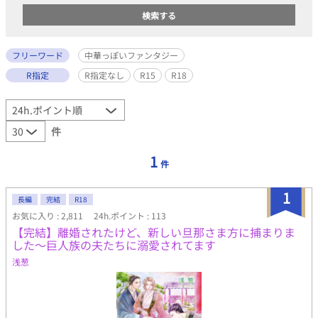
フリーワード
中華っぽいファンタジー
R指定
R指定なし
R15
R18
件
1
件
1
長編
完結
R18
お気に入り : 2,811
24h.ポイント : 113
【完結】離婚されたけど、新しい旦那さま方に捕まりま
した～巨人族の夫たちに溺愛されてます
浅葱