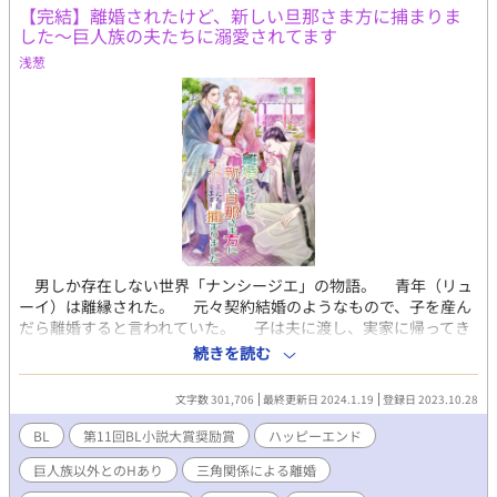
【完結】離婚されたけど、新しい旦那さま方に捕まりま
した～巨人族の夫たちに溺愛されてます
浅葱
男しか存在しない世界「ナンシージエ」の物語。 青年（リュ
ーイ）は離縁された。 元々契約結婚のようなもので、子を産ん
だら離婚すると言われていた。 子は夫に渡し、実家に帰ってき
た青年は、夫だった者のことを想う。ひどい人だけど、青年はそ
続きを読む
れでも好きだった。 そんな青年に隣国である巨人族の国の貴族
から縁談が舞い込んだ。彼らの国では夫が複数に妻が一人という
文字数 301,706
最終更新日 2024.1.19
登録日 2023.10.28
のが当たり前だという。 子を産める身体だと証明されたから、
結婚を申し込まれたらしかった。 自分の身体などもうどうでも
BL
第11回BL小説大賞奨励賞
ハッピーエンド
いいと投げやりになっていた青年は条件をつけた。 「子が産まれ
巨人族以外とのHあり
三角関係による離婚
るとは限りませんが、絶対に離縁しないという条件であれば嫁ぎ
ます」 巨人族からも条件が提示された。 「私たち夫に抱かれる