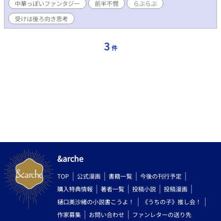
中華っぽいファンタジー
前半不憫
らぶらぶ
ことを決して拒まないように」 巨人族は青年より遥かに身体が
大きい。もしかしたら死んでしまうかもしれないと青年は思っ
受けは後ろ向き思考
た。 それでもかまわなかった。だって彼は……。 注：巨人
族の夫たち以外との性行為が最初の頃あります。最初の頃は不憫
3
です。 巨人族の夫たち４人（＋α？は終わりの方）×バツ一の
件
青年（結婚後天使になる）のとろとろ溺愛らぶらぶハッピーエン
ドです。（最後には子どもも含めてのハッピーエンドになるので
ご安心を。溺愛要員がもう一人増えます） ＋αとの性行為を含
む場面には※がついています。ご了承ください。 天使シリーズ
です。説明についてはfujossyを参照のこと
→https://fujossy.jp/books/17868 中華ファンタジー／天使シリ
ーズ／受け視点／経産夫／巨根／産卵／溺愛／乳首責め／アナル
責め／結腸責め／おもらし（小スカ）／潮吹き／総受け／授乳プ
レイ／舌フェラ／夫に見守られながらのえっち？（愛は溢れてる
／妊娠？ イラストはNEOZONEさんにお願いしました。向かって
左から、偉明、リューイ、明輝です。 12/25 第11回BL小説大賞
&arche
奨励賞ありがとうございました！
TOP
公式漫画
書籍一覧
今後の刊行予定
購入特典情報
著者一覧
投稿小説
投稿漫画
樋口美沙緒の小説書こうよ！
《うちの子》推し会！
作家募集
お問い合わせ
ファンレターの送り先