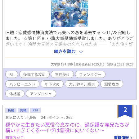
旧題：恋愛感情抹消魔法で元夫への恋を消去する ☆11/28完結し
ました。 ☆第11回BL小説大賞奨励賞受賞しました。ありがとうご
ざいます！ 冷酷大元帥×元娼夫の忘れられた夫 ——「また俺を好
きになるって言ったのに、嘘つき」 元娼夫で現魔術師であるエデ
続きを読む
ィことサラは五年ぶりに祖国・ファルンに帰国した。しかし暫し
の帰郷を味わう間も無く、直後、ファルン王国軍の大元帥である
文字数 184,109
最終更新日 2025.8.6
登録日 2023.10.27
ロイ・オークランスの使者が元帥命令を掲げてサラの元へやって
くる。 ロイ・オークランスの名を知らぬ者は世界でもそうそうい
BL
後悔する攻め
不憫受け
ファンタジー
ない。魔族の血を引くロイは人間から畏怖を大いに集めながら
ハッピーエンド
年下攻め
大元帥×元娼夫
溺愛攻め
も、大将として国防戦争に打ち勝ち、たった二十九歳で大元帥と
して全軍のトップに立っている。 その元帥命令の内容というの
体格差
アンダルシュ
は、五年前に最愛の妻を亡くしたロイを、魔族への本能的な恐怖
を感じないサラが慰めろというものだった。 ロイは妻であるリ
2
ネ・オークランスを亡くし、悲しみに苛まれている。あまりの辛
長編
完結
R18
さで『奥様』に関する記憶すら忘却してしまったらしい。半ば強
お気に入り : 4,646
24h.ポイント : 262
引にロイの元へ連れていかれるサラは、彼に己を『サラ』と名乗
穏やかに生きたい悪役令息なのに、過保護な義兄たちが
る。だが、 ——「失せろ。お前のような娼夫など必要としていな
構いすぎてくる～イヴは悪役に向いてない～
い」 噂通り冷酷なロイの口からは罵詈雑言が放たれた。ロイは穢
鯖猫ちかこ
書籍情報
らわしい娼夫を睨みつけ去ってしまう。使者らは最愛の妻を亡く