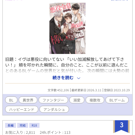
したロイを憐れむばかりで、まるでサラの様子を気にしていな
い。 誰も、サラこそが五年前に亡くなった『奥様』であり、最愛
のその人であるとは気付いていないようだった。 しかし、最大の
問題は元夫に存在を忘れられていることではない。 サラが未だに
ロイを愛しているという事実だ。 仕方なく、『恋愛感情抹消魔
法』を己にかけることにするサラだが——…… ☆お読みくださり
ありがとうございます。良ければ感想などいただけるとパワーに
なります！
旧題：イヴは悪役に向いてない 「いい加減解放してあげて下さ
い！」 頬を叩かれた瞬間に、自分のこと、ここが以前に遊んだこ
とのあるBLゲームの世界だと気が付いた。 次の瞬間には大勢の前
で婚約破棄を言い渡され、棄てられると知っている。どうにか出
続きを読む
来るタイミングではなかった。 この国を守っていたのは自分なの
に、という思いも、誰も助けてくれない惨めさもあった。 けれ
文字数 452,106
最終更新日 2026.3.11
登録日 2023.10.29
ど、婚約破棄や周囲の視線なんてどうでもいいんです、誰かに愛
されることが出来るなら。 ※執着×溺愛×家族に愛されなかった
BL
異世界
ファンタジー
溺愛
複数攻
BLゲーム
受 ※攻同士でのキス有 ※R18部分には*がつきます ※登場人物が
ハッピーエンド
アンダルシュ
多いため表を作りましたが読む必要は特にないです。ネタバレに
ならないよう人物追加時にメモ程度に追記します 第11回BL小説大
賞奨励賞頂きました、投票閲覧ご感想ありがとうございました！
3
長編
完結
R18
※番外編として書いた「伊吹は」の部分は2巻の書籍部分で書き直
お気に入り : 2,811
24h.ポイント : 113
しましたので、この分はifとしてお楽しみいただけると幸いです