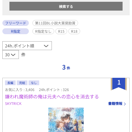
フリーワード
第11回BL小説大賞奨励賞
R指定
R指定なし
R15
R18
件
3
件
1
長編
完結
なし
お気に入り : 3,406
24h.ポイント : 326
嫌われ魔術師の俺は元夫への恋心を消去する
SKYTRICK
書籍情報