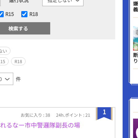
嫌
義
R15
R18
ない
断
り
R15
R18
件
1
お気に入り : 38
24h.ポイント : 21
まれるなー市中警邏隊副長の場