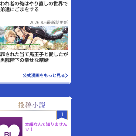
われ者の俺はやり直しの世界で
弟達にごまをする
2026.8.6最新話更新
罪された当て馬王子と愛したが
黒龍陛下の幸せな結婚
公式漫画をもっと見る
1
本編なんて知りません
ッ！