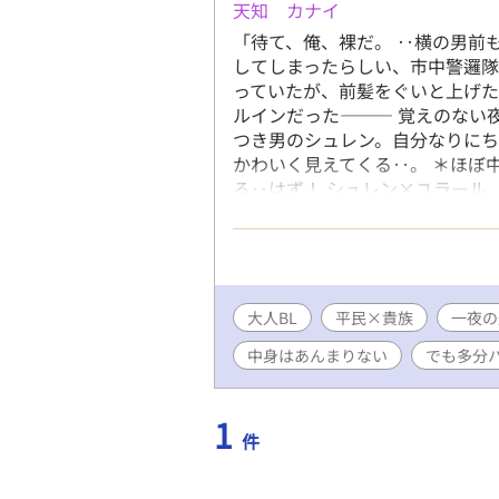
天知 カナイ
「待て、俺、裸だ。 ‥横の男前
してしまったらしい、市中警邏隊
っていたが、前髪をぐいと上げ
ルインだった——— 覚えのない
つき男のシュレン。自分なりに
かわいく見えてくる‥。 ＊ほぼ
る‥はず！ シュレン×ユラール
ズさんでも公開しています
大人BL
平民×貴族
一夜の
中身はあんまりない
でも多分
1
件