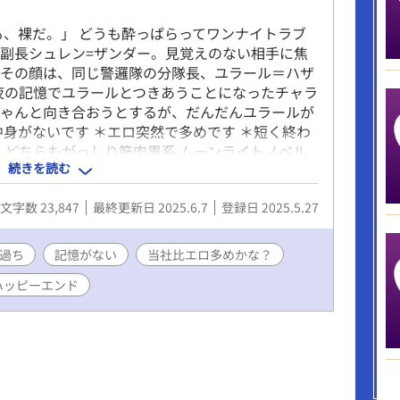
も、裸だ。」 どうも酔っぱらってワンナイトラブ
副長シュレン=ザンダー。見覚えのない相手に焦
たその顔は、同じ警邏隊の分隊長、ユラール＝ハザ
夜の記憶でユラールとつきあうことになったチャラ
ちゃんと向き合おうとするが、だんだんユラールが
中身がないです ＊エロ突然で多めです ＊短く終わ
 どちらもがっしり筋肉男系 ムーンライトノベル
続きを読む
文字数 23,847
最終更新日 2025.6.7
登録日 2025.5.27
過ち
記憶がない
当社比エロ多めかな？
ハッピーエンド