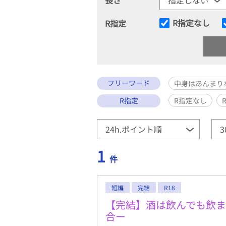
R指定なし
R指定
フリーワード
中身はあんまり
R指定
R指定なし
1
件
短編
完結
R18
【完結】酒は飲んでも飲
合ー