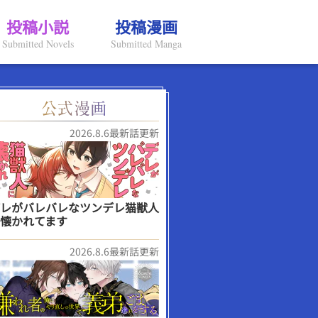
投稿小説
投稿漫画
Submitted Novels
Submitted Manga
2026.8.6最新話更新
レがバレバレなツンデレ猫獣人
懐かれてます
2026.8.6最新話更新