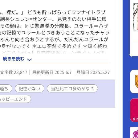
も、裸だ。」 どうも酔っぱらってワンナイトラブ
副長シュレン=ザンダー。見覚えのない相手に焦
たその顔は、同じ警邏隊の分隊長、ユラール＝ハザ
夜の記憶でユラールとつきあうことになったチャラ
ちゃんと向き合おうとするが、だんだんユラールが
中身がないです ＊エロ突然で多めです ＊短く終わ
 どちらもがっしり筋肉男系 ムーンライトノベル
続きを読む
文字数 23,847
最終更新日 2025.6.7
登録日 2025.5.27
過ち
記憶がない
当社比エロ多めかな？
ハッピーエンド