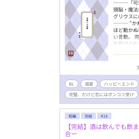
───「可
頭脳・魔法
グリウスに
─── “
ほど動かぬ
い言動。 
を投げられ
の中庭で“
数多の生徒
たのは──
の日から、
立てて崩れ
BL
溺愛
ハッピーエンド
惨敗するポ
める平民（
完璧、だけど恋にはポンコツ受け
ている。 
にもタイト
作品です。
短編
完結
R18
【完結】酒は飲んでも飲
合ー