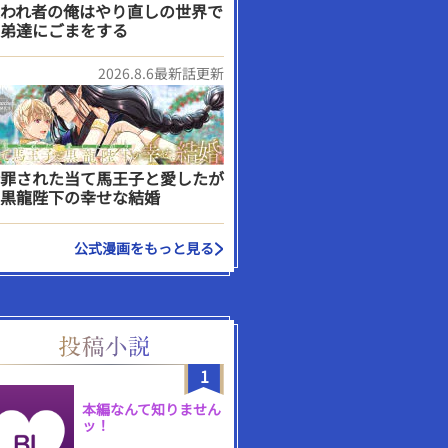
われ者の俺はやり直しの世界で
弟達にごまをする
2026.8.6最新話更新
罪された当て馬王子と愛したが
黒龍陛下の幸せな結婚
公式漫画をもっと見る
1
本編なんて知りません
ッ！