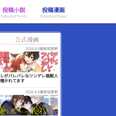
投稿小説
投稿漫画
Submitted Novels
Submitted Manga
2026.8.6最新話更新
レがバレバレなツンデレ猫獣人
懐かれてます
2026.8.6最新話更新