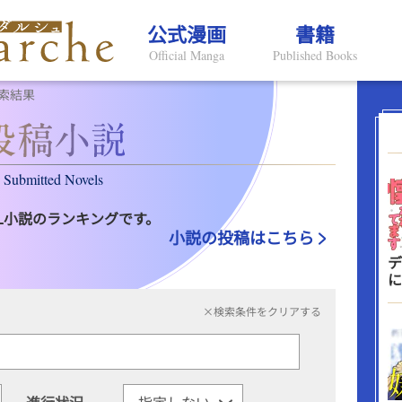
公式漫画
書籍
Official Manga
Published Books
索結果
Submitted Novels
L小説のランキングです。
小説の投稿はこちら
デ
に
×検索条件をクリアする
進行状況