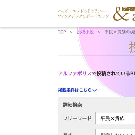
TOP
投稿小説
平民×貴族の検
アルファポリス
で投稿されているB
掲載条件はこちら
詳細検索
フリーワード
長さ