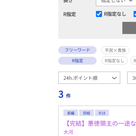
R指定なし
R指定
フリーワード
平民×貴族
R指定
R指定なし
3
件
長編
完結
R18
【完結】悪徳領主の一途
大河