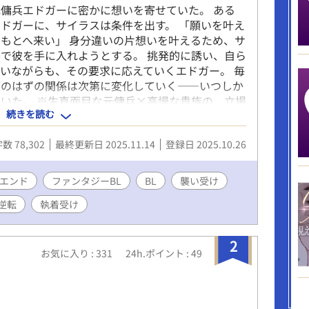
傭兵エドガーに密かに想いを寄せていた。 ある
ドガーに、サイラスは条件を出す。 「願いを叶え
もとへ来い」 身分違いの片想いを叶えるため、サ
で彼を手に入れようとする。 挑発的に誘い、自ら
いながらも、その要求に応えていくエドガー。 毎
務のはずの関係は次第に変化していく――いつしか
いた。 ※生真面目な元傭兵×高慢な貴族の、立場
続きを読む
方におすすめ ※濃密BL応募作のため、官能描写が
数 78,302
最終更新日 2025.11.14
登録日 2025.10.26
エンド
ファンタジーBL
BL
襲い受け
逆転
執着受け
2
お気に入り : 331
24h.ポイント : 49