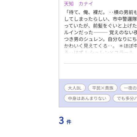
天知 カナイ
「待て、俺、裸だ。 ‥横の男前
してしまったらしい、市中警邏隊
っていたが、前髪をぐいと上げ
ルインだった——— 覚えのない
つき男のシュレン。自分なりに
かわいく見えてくる‥。 ＊ほぼ
る‥はず！ シュレン×ユラール
ズさんでも公開しています
大人BL
平民×貴族
一夜の
中身はあんまりない
でも多分
3
件