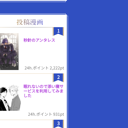
1
秒針のアンタレス
24h.ポイント 2,222pt
2
眠れないので添い寝サ
ービスを利用してみま
した
24h.ポイント 931pt
3