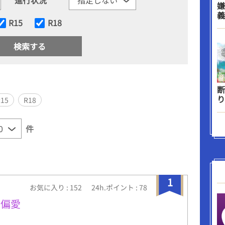
嫌
義
R15
R18
断
り
R15
R18
件
1
お気に入り : 152
24h.ポイント : 78
な偏愛