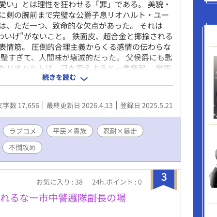
愛い」とは理性を狂わせる「罪」である。 美貌・
に剣の腕前まで完璧な公爵子息リオハルト・ユー
は、ただ一つ、致命的な欠点があった。 それは
かわいげ”がないこと。 鉄面皮、超合金と揶揄される
表情筋。 圧倒的合理主義からくる感情の伝わらな
完璧すぎて、人間味が壊滅的だった。 父侯爵にも匙
たリオハルトは、己を変えようと一念発起。 学園
続きを読む
可愛いとは何か？”を観察し続けること、一カ月。
の中でただ一人、リオハルトが“可愛い”と刮目し
─騎士科の平民、ジーク。 弟子入りを申し出たそ
文字数 17,656
最終更新日 2026.4.13
登録日 2025.5.21
ジークの前でだけリオハルトの完璧な理性が音を
ていく。 理性で“かわいげ”を解明しようとしては
ンコツ貴族（受）と、不屈の忍耐でそれを受け止
ラブコメ
平民×貴族
忍耐×暴走
攻）。 クスッと笑えて、気づけば胸を撃ち抜かれ
不憫攻め
理性崩壊系・文学ラブコメ、堂々開幕。 ※他サイト
ル話、二話目、三話目のみ再掲。 ※2024年最初期
改稿しようとして断念しました。
3
お気に入り : 38
24h.ポイント : 0
まれるなー市中警邏隊副長の場