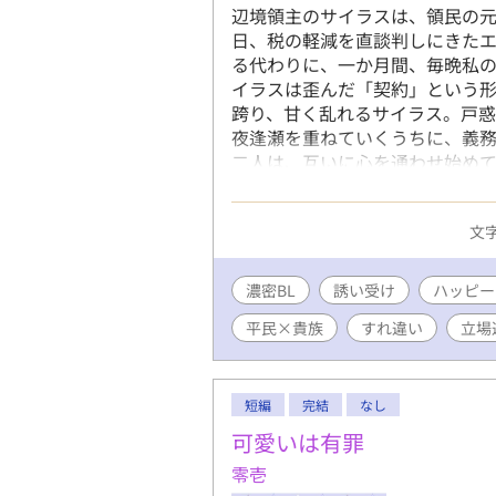
辺境領主のサイラスは、領民の元
日、税の軽減を直談判しにきたエ
る代わりに、一か月間、毎晩私の
イラスは歪んだ「契約」という形
跨り、甘く乱れるサイラス。戸惑
夜逢瀬を重ねていくうちに、義
二人は、互いに心を通わせ始めて
逆転BLです ※誘い受けが好きな
多めです
文字
濃密BL
誘い受け
ハッピー
平民×貴族
すれ違い
立場
短編
完結
なし
可愛いは有罪
零壱