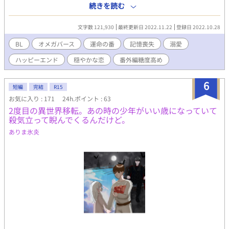
する世界。 常識がまったく違う世界観に戸惑うも、愛情を与えて
続きを読む
くれる男と一緒に過ごし愛をはぐくむ。この環境を素直に受け入
れてきた時、過去におこした過ちを思い出し……。 ☆記憶喪失オ
文字数 121,930
最終更新日 2022.11.22
登録日 2022.10.28
メガバース☆ 主人公はオメガバースの世界を知らない（記憶がな
い）ので、物語の中で説明も入ります。オメガバース初心者の方
BL
オメガバース
運命の番
記憶喪失
溺愛
でもご安心くださいませ。 運命をみつけたアルファ×記憶をなく
ハッピーエンド
穏やかな恋
番外編糖度高め
したオメガ 性描写が入るシーンは ※マークをタイトルにつけます
のでご注意くださいませ。 物語、お楽しみいただけたら幸いで
す。
6
短編
完結
R15
お気に入り : 171
24h.ポイント : 63
2度目の異世界移転。あの時の少年がいい歳になっていて
殺気立って睨んでくるんだけど。
ありま氷炎