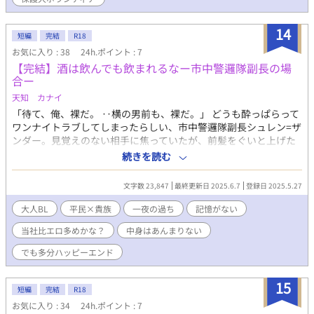
まる、幼なじみのすれ違い&追いかけっこBLです。 ※他サイトに
も投稿しています
14
短編
完結
R18
お気に入り : 38
24h.ポイント : 7
【完結】酒は飲んでも飲まれるなー市中警邏隊副長の場
合ー
天知 カナイ
「待て、俺、裸だ。 ‥横の男前も、裸だ。」 どうも酔っぱらって
ワンナイトラブしてしまったらしい、市中警邏隊副長シュレン=ザ
ンダー。見覚えのない相手に焦っていたが、前髪をぐいと上げた
その顔は、同じ警邏隊の分隊長、ユラール＝ハザルインだった
続きを読む
——— 覚えのない夜の記憶でユラールとつきあうことになったチ
ャラつき男のシュレン。自分なりにちゃんと向き合おうとする
文字数 23,847
最終更新日 2025.6.7
登録日 2025.5.27
が、だんだんユラールがかわいく見えてくる‥。 ＊ほぼ中身がな
いです ＊エロ突然で多めです ＊短く終わる‥はず！ シュレン×
大人BL
平民×貴族
一夜の過ち
記憶がない
ユラール どちらもがっしり筋肉男系 ムーンライトノベルズさん
当社比エロ多めかな？
中身はあんまりない
でも公開しています
でも多分ハッピーエンド
15
短編
完結
R18
お気に入り : 34
24h.ポイント : 7