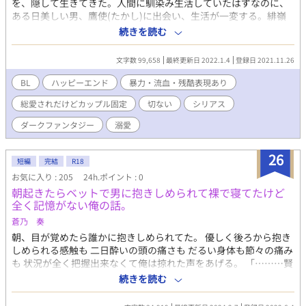
を、隠して生きてきた。人間に馴染み生活していたはずなのに、
ある日美しい男、鷹使(たかし)に出会い、生活が一変する。緋嶺
の出自に関係あるらしいが、人間として生活する前の記憶がない
続きを読む
緋嶺は戸惑うばかりで……。 全体的に性描写、流血シーン多いの
でご注意を。 この作品は、ムーンライトノベルズ、fujossyにも掲
文字数 99,658
最終更新日 2022.1.4
登録日 2021.11.26
載しています。
BL
ハッピーエンド
暴力・流血・残酷表現あり
総愛されだけどカップル固定
切ない
シリアス
ダークファンタジー
溺愛
26
短編
完結
R18
お気に入り : 205
24h.ポイント : 0
朝起きたらベットで男に抱きしめられて裸で寝てたけど
全く記憶がない俺の話。
蒼乃 奏
朝、目が覚めたら誰かに抱きしめられてた。 優しく後ろから抱き
しめられる感触も 二日酔いの頭の痛さも だるい身体も節々の痛み
も 状況が全く把握出来なくて俺は掠れた声をあげる。 「………賢
太？」 嗅ぎ慣れた幼なじみの匂いにその男が誰かわかってしまっ
続きを読む
た。 「………ん？目が冷めちゃったか…？まだ5時じゃん。もう
少し寝とけ」 気遣うようにかけられた言葉は甘くて優しかった。