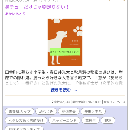
鼻チューだけじゃ物足りない！
あかいあとり
田舎町に暮らす小学生・春日井光太と秋月慧の秘密の遊びは、崖
際での隠れ鬼。勝ったら好きな人を言う約束で、「慧が（友だち
として）一番好き」と告げた光太に、「俺も光太が（恋愛的な意
味で）好き」と慧は答える。ほどなくして言葉の食い違いに気づ
続きを読む
いたふたりは動揺のあまり崖から落ちて、目覚めた光太は慧に告
白された記憶をなくしてしまっていた。 五年後、高校一年生にな
文字数 82,944
最終更新日 2025.8.16
登録日 2025.8.4
ったふたりは親友どうしのまま。保護犬ボランティア活動に励む
最中、ふとしたきっかけで光太は慧の秘めた恋心に気づくが、好
青春BLカップ​
幼なじみ
記憶喪失
美形×平凡
きバレを察した慧は全力で光太から逃げ始める。 「友だちだって
ヘタレ攻め×男前受け
ハッピーエンド
高校生
親友
分かってるから五年前のことは忘れてくれ！」「忘れるも何もお
れには五年前の記憶がないんだよ！」 五年前の消えた記憶から始
保護犬ボランティア