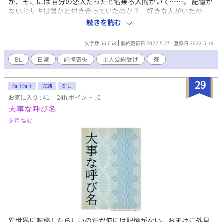
が、そこには 自分の恋人だったと名乗る人間がいて……。 記憶が
ないミサキは誰かと付き合っていたのか？ 好きな人がいたの
か？ そもそも自分はどんな人間だったのか？ 主人公総受け系で
続きを読む
す。Ｒ１８ついてますがエロくはないです。
文字数 56,058
最終更新日 2022.5.27
登録日 2022.5.19
BL
日常
記憶喪失
主人公総受け
寮
29
ｼｮｰﾄｼｮｰﾄ
完結
なし
お気に入り : 41
24h.ポイント : 0
大事な呼び名
夕月ねむ
異世界に転移したらしいのだが俺には記憶がない。おまけに外見