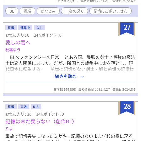
文字数 34,919
最終更新日 2024.2.7
登録日 2022.6.4
「…もうちょっと寝ないと回復しないだろ？ごめんな、無理させ
た。やっぱりスウェット持ってくる？冷やすとまた腹壊すから
BL
短編
幼なじみ
一夜の過ち
記憶にございません
な…湊」 優しくまた抱きしめられて、首元に顔を埋めて唇を寄せ
られて身体が反応してしまう。 夢かと思ったけどこれが現実らし
27
い。 一体どうやってこんな風になった？ ……もしかして俺達…昨
長編
連載中
なし
日セックスした？ 嘘だ…！嘘だろ……？ 全く記憶にないんですけ
お気に入り : 6
24h.ポイント : 0
ど！？ 短編なので数回で終わります。
愛しの君へ
秋霧ゆう
BL×ファンタジー×日常 とある国、最強の剣士と最強の魔法
士は恋人関係にあった。だが、隣国との戦争中に命を落とし、現
代日本に転生する。 前世の記憶がない剣士・旭と前世の記憶は
あるが、人間として転生出来なかった魔法士・暁。そんな2人と共
続きを読む
に過ごす親友の蒼。 旭(あさひ)、暁(あかつき)、蒼(そう)のドタ
バタな日々を描く！！
文字数 144,808
最終更新日 2025.8.27
登録日 2024.8.1
28
長編
完結
R18
お気に入り : 30
24h.ポイント : 0
記憶は未だ戻らない（創作BL）
りよ
事故で記憶喪失になったミサキ。記憶のないまま学校の寮に戻る