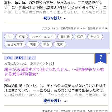
高校一年の時、道路陥没の事故に巻き込まれ、三日間記憶がな
い。 異世界転移した記憶はあるんだけど、夢だと思っていた。 二
年後、どうやら異世界転移してしまったらしい。 しかもこれは二
度目で、あれは夢ではなかったようだった。 再会した少年はすっ
続きを読む
かりいい歳になっていて、殺気立って睨んでくるんだけど。
文字数 11,800
最終更新日 2025.9.14
登録日 2025.7.19
BL
短編
ハッピーエンド
異世界
溺愛
年の差
異世界転移
魔王
聖女
魔族
7
長編
連載中
なし
お気に入り : 141
24h.ポイント : 28
魔王が過保護すぎて逃げられません。～記憶喪失から始
まる異世界執着愛〜
なの
20歳の朝陽（あさひ）は、子どもの頃の記憶がないこと以外は平
凡に生きていた。 ーーあの日、夜のコンビニ裏で出会ったのは、
赤い瞳の美しい男だった。 「やっと会えた。今度こそ絶対に、君
を手放さない」 目覚めると、そこは見知らぬ異世界だった。 過保
続きを読む
護すぎる魔王・ライゼルの甘すぎる愛と、四人の忠実な魔族たち
に囲まれ、戸惑う日々。 忘れられた約束。封じられた記憶。そし
文字数 88,212
最終更新日 2025.8.16
登録日 2025.7.25