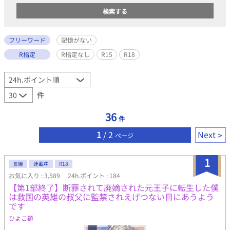
フリーワード
記憶がない
R指定
R指定なし
R15
R18
件
36
件
1
/ 2
Next
ページ
1
長編
連載中
R18
お気に入り : 3,589
24h.ポイント : 184
【第1部終了】断罪されて廃嫡された元王子に転生した僕
は救国の英雄の叔父に監禁されえげつない目にあうよう
です
ひよこ麺