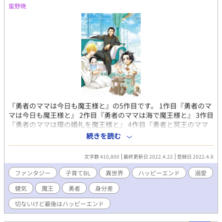
けましたら幸いです。 ★シリーズ第１弾（本編） 『王子妃セスか
蛮野晩
ら冒険者レノになった話』 ・アンティジェリア王国第３王子レオ
ナルドと薬剤魔法師セスのお話 ★シリーズ第２弾 『大公令息ルシ
オとアイツの話』 ・リティニア王国第３王子ヒューベルトとその
幼なじみで大公家嫡男である側近ルシオの幼少期からともに成長
していくお話 ★シリーズ第３弾 『エルフの恋の話』 ・エルフィン
ド王国王弟の第３王子エルフィードのすれ違い大恋愛のお話 ★シ
リーズ第４弾 『迷子の天使の話』 ・西国タリアネシア王国第２王
子ユージーンと下級貴族の４男ノアのお話 ★シリーズ第５弾 『狼
獣人の幸せ探しの話』 ・狼獣人のレヴィーは９才の時に父親に殺
さられかけ、人間のイオの両親に拾われる。暴力や犯罪に巻き込
『勇者のママは今日も魔王様と』の5作目です。 1作目『勇者のマ
まれながら生きる事を諦めた時、アンティジェリア王国第３王子
マは今日も魔王様と』 2作目『勇者のママは海で魔王様と』 3作目
妃セス(冒険者レノ)と出会い、その仲間たちに心が救われてい
『勇者のママは環の婚礼を魔王様と』 4作目『勇者と冥王のママ
く。一度生き別れたイオとの再会を果たすお話
は今日から魔王様と』 上記4作も公開中です。 魔王ハウストの王
続きを読む
妃になってブレイラは幸せに暮らしていたが、冥界が創世して世
界は四界時代を迎える。しかし冥界創世の混乱は世界中に波及
文字数 410,800
最終更新日 2022.4.22
登録日 2022.4.8
し、それを収める為に冥王ゼロスを冥界に連れて行くことにな
る。 もちろんまだ赤ん坊のゼロスを一人で行かせるわけはなく、
ファンタジー
子育てBL
異世界
ハッピーエンド
溺愛
魔王ハウストと勇者イスラ、親であるブレイラも同行した。 だ
健気
魔王
勇者
身分差
が、四人は混乱と災いに巻き込まれてしまう。 ブレイラはハウス
トに守られて無事だったが、その代償は大きかった。ハウストは
切ないけど最後はハッピーエンド
ブレイラと出会う前の先代魔王に叛逆した時代へ戻ってしまった
のだ。 今より若く記憶がないハウストが、自分が結婚したこと