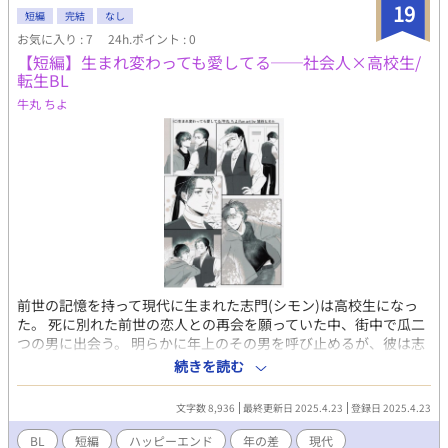
19
も、ましてや子ども(勇者と冥王)までいることも受け入れられる
短編
完結
なし
はずがない。ましてやブレイラは人間の男だ。 ブレイラは名ばか
お気に入り : 7
24h.ポイント : 0
りの王妃となるが、その立場も徐々に蔑ろにされていく。今まで
【短編】生まれ変わっても愛してる──社会人×高校生/
魔界の城で幸せに暮らせていたのは魔王ハウストの寵愛があって
転生BL
のものだったのである。 寵愛を失ったブレイラは居場所をなくし
牛丸 ちよ
た。それでもハウストの側にいたいと望むが、それは一人よがり
でしかなく……。 途中の展開は辛いですがラストは必ずハッピー
エンドです。シリーズの節目なのでとても大きなハッピーエンド
です。 表紙イラスト@阿部十四さん
前世の記憶を持って現代に生まれた志門(シモン)は高校生になっ
た。 死に別れた前世の恋人との再会を願っていた中、街中で瓜二
つの男に出会う。 明らかに年上のその男を呼び止めるが、彼は志
門のことがわからない──前世の記憶がないようだった。 あしら
続きを読む
われるも諦めずに後を追い、男が働く雀荘のアルバイトに応募す
る。 ★悲劇的な前世（主従/従×主） ★生まれ変わった後のすれ
文字数 8,936
最終更新日 2025.4.23
登録日 2025.4.23
違い（爆速解決） ★現世でもそれぞれ不憫な生い立ちだが、あと
は幸せになるだけのハッピーエンド ─ ─ ─ ─ ─ ─ （志門のキャ
BL
短編
ハッピーエンド
年の差
現代