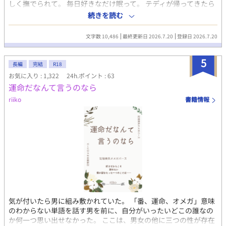
しく撫でられて。 毎日好きなだけ眠って。 テディが帰ってきたら
腕の中で甘えて。 このまま、ここの猫になりたいなーなんて思っ
続きを読む
ていたけれど、そうは問屋がおろさないのであった。 テディ✕ル
ーイ ほのぼのすぎるくらいに、ほのぼのゆるゆるのお話です。 本
文字数 10,486
最終更新日 2026.7.20
登録日 2026.7.20
編内に性描写というほどのものはございません。 番外編を書くか
もしれないので、R18指定にしました。
5
長編
完結
R18
お気に入り : 1,322
24h.ポイント : 63
運命だなんて言うのなら
riiko
書籍情報
気が付いたら男に組み敷かれていた。 「番、運命、オメガ」意味
のわからない単語を話す男を前に、自分がいったいどこの誰なの
か何一つ思い出せなかった。 ここは、男女の他に三つの性が存在