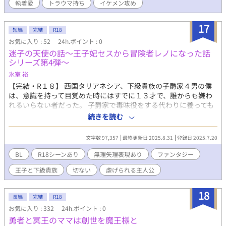
執着愛
トラウマ持ち
イケメン攻め
けていて…。 二人の恋路はどうなる？？ ※攻めが複数彼女持ちで
す。 ※モブレあり。 ※総受けあり。 本編はこちら
https://www.alphapolis.co.jp/novel/26142536/832586468
17
短編
完結
R18
お気に入り : 52
24h.ポイント : 0
迷子の天使の話～王子妃セスから冒険者レノになった話
シリーズ第4弾～
氷室 裕
【完結・R１８】 西国タリアネシア、下級貴族の子爵家４男の僕
は、意識を持って目覚めた時にはすでに１３才で、誰からも嫌わ
れるいらない者だった。 子爵家で毒味役をする代わりに養っても
らっていたある日、王宮に毒味役として家族に売られてしまう。
続きを読む
でもやっぱりそこでも嫌われていて、理由が分からない僕には生
きる希望なんてなかった。せめて早く毒で死ねたらと願っても、
文字数 97,357
最終更新日 2025.8.31
登録日 2025.7.20
何故か死ぬことが出来なかった。 なぜ嫌われるのか、僕がいった
い何をしてしまったのか。１３歳よりも前の記憶がないのはどう
BL
R18シーンあり
無理矢理表現あり
ファンタジー
してなの？ そんな絶望のなかで・・ BL性交/ハイスペ攻め/ノンケ
王子と下級貴族
切ない
虐げられる主人公
受け/無自覚受け/無理矢理/アナル/開発/張形/尿道責め/フェラ/淫
語/中出し/ドライオーガズム/快楽堕ち/凌辱/暴力 ・R18には※印
をつけます。上記予定 《お知らせ》 異世界『アンダム』の物語と
18
長編
完結
R18
いう設定でシリーズものを考えています。 『お話シリーズ』で
お気に入り : 332
24h.ポイント : 0
す。 本編の『王子妃セスから冒険者レノになった話』に登場する
勇者と冥王のママは創世を魔王様と
キャラクターたちが沢山出てきます。シリーズものでお楽しみ頂