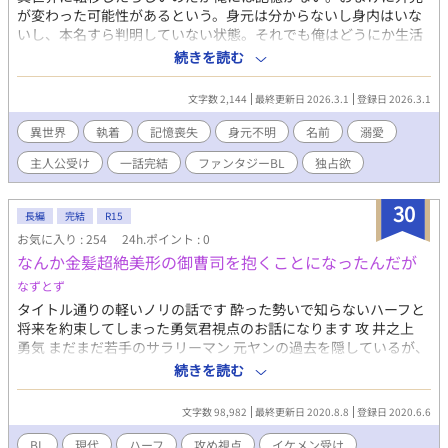
が変わった可能性があるという。身元は分からないし身内はいな
いし、本名すら判明していない状態。それでも俺はどうにか生活
できていた。国の支援で学校に入学できたし、親切なクラスメイ
続きを読む
トもいる。ちょっと、強引なやつだけどな。 ※FANBOXからの転
載です ※他サイトにも投稿しています
文字数 2,144
最終更新日 2026.3.1
登録日 2026.3.1
異世界
執着
記憶喪失
身元不明
名前
溺愛
主人公受け
一話完結
ファンタジーBL
独占欲
30
長編
完結
R15
お気に入り : 254
24h.ポイント : 0
なんか金髪超絶美形の御曹司を抱くことになったんだが
なずとず
タイトル通りの軽いノリの話です 酔った勢いで知らないハーフと
将来を約束してしまった勇気君視点のお話になります 攻 井之上
勇気 まだまだ若手のサラリーマン 元ヤンの過去を隠しているが、
酒が入ると本性が出てしまうらしい でも翌朝には完全に記憶がな
続きを読む
い 受 牧野・ハロルド・エリス 天才・イケメン・天然ボケなカタ
コトハーフの御曹司 金髪ロング、勇気より背が高い 勇気にベタ惚
文字数 98,982
最終更新日 2020.8.8
登録日 2020.6.6
れの仔犬ちゃん ユウキにオヨメサンにしてもらいたい 同作者作品
の「一夜の関係」の登場人物も絡んできます
BL
現代
ハーフ
攻め視点
イケメン受け