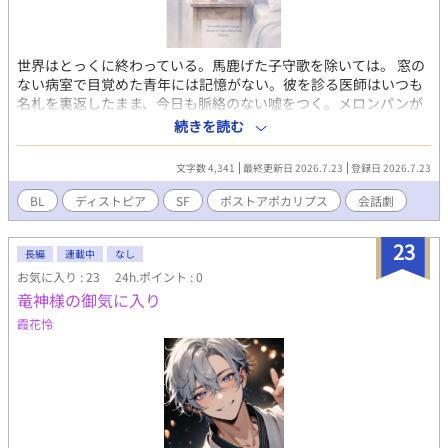
世界はとっくに終わっている。馬鹿げた子守歌を除いては。 窓の
ない病室で目覚めた青年には記憶がない。彼を診る医師はいつも
名札を裏返したまま、今日も脈絡のない嘘をつく。メロンパンが
爆発した。自動販売機との戦争。くだらないジョークと、水を取
続きを読む
り替えなくても萎れない青い花。それが青年の世界のすべて。
（作者の中ではBLなのでBLです。）
文字数 4,341
最終更新日 2026.7.23
登録日 2026.7.23
BL
ディストピア
SF
ポストアポカリプス
会話劇
23
長編
連載中
なし
お気に入り : 23
24h.ポイント : 0
竜神様の御気に入り
霞花怜