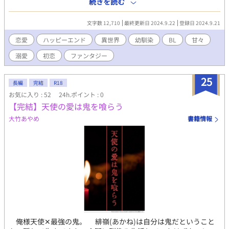
続きを読む
隠し事をした青年×攻めを尊敬している真面目な青年 地元を出て
穏やかな2人暮らしをしているルーシアとクロンウェル。燻ってい
文字数 12,710
最終更新日 2024.9.22
登録日 2024.9.21
た想いを拾い上げ願いを叶えられる世界に連れてきてくれたクロ
ンウェルをルーシアは尊敬し、感謝し続けてきた。だが、そんな
恋愛
ハッピーエンド
異世界
幼馴染
BL
甘々
クロンウェルに対してルーシアには長年疑問があった。クロンウ
溺愛
初恋
ファンタジー
ェルの仕事はなんなのか。何かはしているけれどそれがなにかは
掴めていなかった。気にはなるけど聞いてもいいものなのか。そ
れとも聞いてはいけないようなヤバいお仕事なのか。クロンウェ
25
長編
完結
R18
ルには聞くに聞けず2人での生活を続けていく中、ふとした瞬間、
お気に入り : 52
24h.ポイント : 0
望んでいなかったタイミングでその秘密を暴いてしまい…… 『酒
【完結】天使の愛は鬼を喰らう
にめちゃくちゃ弱いらしい俺はいつも記憶がない』 いつものよ
うにベルンハルト・ブラウンに尽くすエルンスト。だが、彼が見
大竹あやめ
書籍情報
てしまったのはベルンハルトが女の子の頭を撫でている瞬間
で…… 恋人に尽くされつつも振り回されている男×自分は愛さ
れてないのだと嘆く男
俺様天使‪✕‬最強の鬼。 緋嶺(あかね)は自分は鬼だということ