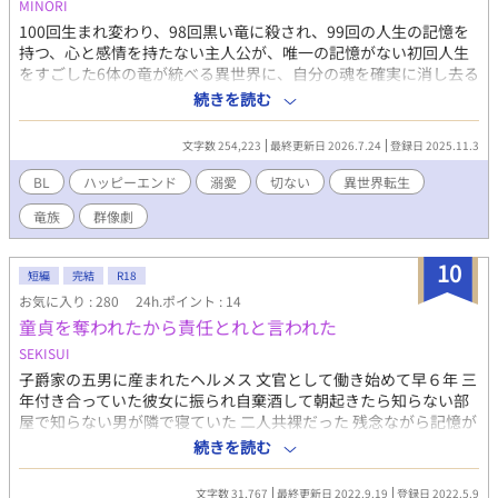
MINORI
100回生まれ変わり、98回黒い竜に殺され、99回の人生の記憶を
持つ、心と感情を持たない主人公が、唯一の記憶がない初回人生
をすごした6体の竜が統べる異世界に、自分の魂を確実に消し去る
方法を探す旅に出るお話。 竜が主人公を取り合い、BLにな
続きを読む
る・・・はず・・・ですが、大分遠いかもしれません・・・。 ※
このお話は、ムーンライトノベルズ様の方で先行投稿しておりま
文字数 254,223
最終更新日 2026.7.24
登録日 2025.11.3
す。
BL
ハッピーエンド
溺愛
切ない
異世界転生
竜族
群像劇
10
短編
完結
R18
お気に入り : 280
24h.ポイント : 14
童貞を奪われたから責任とれと言われた
SEKISUI
子爵家の五男に産まれたヘルメス 文官として働き始めて早６年 三
年付き合っていた彼女に振られ自棄酒して朝起きたら知らない部
屋で知らない男が隣で寝ていた 二人共裸だった 残念ながら記憶が
ない 記憶がないが…体が痛い、特に腰と股が痛い 何か嫌な予感が
続きを読む
してヘルメスは逃げだした 男を残して部屋を出た、その後一週間
は何事もなく過ごしたが何故か宰相に呼びされて行けばあの男が
文字数 31,767
最終更新日 2022.9.19
登録日 2022.5.9