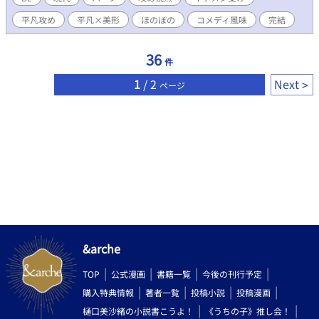
平凡攻め
平凡×美形
ほのぼの
コメディ風味
完結
36
件
1
/ 2
Next
ページ
&arche
TOP
公式漫画
書籍一覧
今後の刊行予定
購入特典情報
著者一覧
投稿小説
投稿漫画
樋口美沙緒の小説書こうよ！
《うちの子》推し会！