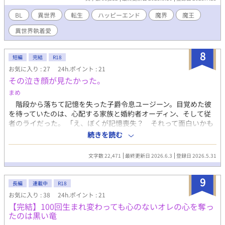
て、二人の過去に隠された真実。 これは、運命を信じ続けた魔王
と、すべてを忘れた少年が再び出会う、甘くて危うい異世界執着
BL
異世界
転生
ハッピーエンド
魔界
魔王
愛。 後半にR18描写があります。 タイトル後ろに＊＊＊をつけて
異世界執着愛
ます。苦手な方はスルーしてください。
8
短編
完結
R18
お気に入り : 27
24h.ポイント : 21
その泣き顔が見たかった。
まめ
階段から落ちて記憶を失った子爵令息ユージーン。目覚めた彼
を待っていたのは、心配する家族と婚約者オーディン、そして従
者のライだった。 「え、ぼくが記憶喪失？ それって面白いかも
ー！」 何事にもねじくれて前向きな性悪令息ユージーンが、従
続きを読む
者ライと共に周囲を振り回すコメディBL。 「記憶がないのでわか
りません」（すんっ） 「坊っちゃん、もうやめてあげてー」（ギ
文字数 22,471
最終更新日 2026.6.3
登録日 2026.5.31
ャハハ） 誰も死にません。 ハッピーエンドです。 あんまりエロ
くないの。いつもごめんね。 ポンコツ真面目攻め×泣き顔大好き
9
ひねくれ令息 作者は面白いと思って書いていますが、ギャグセン
長編
連載中
R18
スを人から認められたことはありません。（キリッ）
お気に入り : 38
24h.ポイント : 21
【完結】100回生まれ変わっても心のないオレの心を奪っ
たのは黒い竜