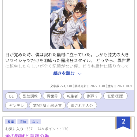
目が覚めた時、僕は寂れた農村に立っていた。しかも膝丈の大き
いワイシャツだけを羽織った露出狂スタイル。 どうやら、異世界
に転生したらしいが全く記憶がない僕。どうも農村に降り立って
いるしスローライフものの異世界転生かもと農家で生活しようと
続きを読む
した矢先、銀髪、蒼眼のありえないほどの長身イケメン美形に後
ろから羽交い絞めにされた。 「えっ？なんで？」 「……逃げるな
文字数 274,230
最終更新日 2022.1.30
登録日 2021.10.9
んて悪い子だねルーク。さぁ帰ろう」 良く分からないうちにその
まま攫われて……。 そこで気づいた、どうやら僕は腐女子の姉が
BL
監禁調教
異世界
転生者
断罪？
狂愛/溺愛
ハマっていたR-18BL小説「わがままな王子様は英雄様の虜」のわ
ヤンデレ
第9回BL小説大賞
愛され主人公
がまま故に廃嫡されてしまった元王太子ルークに生まれ変わって
しまったらしい。 しかもこのルークは叔父であるマクシミリアン
にこの後「監禁」「調教」「溺愛」という全く嬉しくない3連コン
2
長編
完結
なし
ボを決められてしまう……いやだ！！！！そう思って逃げようと
お気に入り : 337
24h.ポイント : 120
試みるが、戦闘力がカンストの最強騎士団長であるマクシミリア
金の野獣と薔薇の番
ンに叶うはずもなく…… ※一応溺愛ものですがハードなプレイが