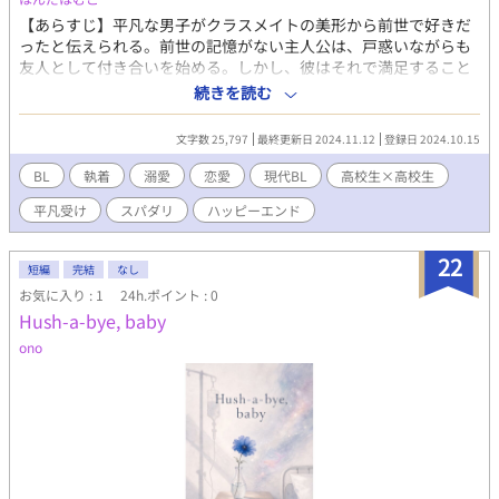
【あらすじ】平凡な男子がクラスメイトの美形から前世で好きだ
ったと伝えられる。前世の記憶がない主人公は、戸惑いながらも
友人として付き合いを始める。しかし、彼はそれで満足すること
なく友人としての垣根を越えようとしてきて…。【登場人物】ス
続きを読む
パダリ気味な美形のクラスメイト(當山カミト) × 平凡真面目
な主人公(鈴鹿ハル) 隔日20時更新目指しています。 ハッピーエン
文字数 25,797
最終更新日 2024.11.12
登録日 2024.10.15
ド予定です。
BL
執着
溺愛
恋愛
現代BL
高校生×高校生
平凡受け
スパダリ
ハッピーエンド
22
短編
完結
なし
お気に入り : 1
24h.ポイント : 0
Hush-a-bye, baby
ono