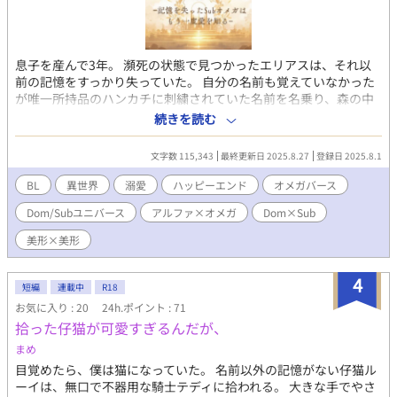
息子を産んで3年。 瀕死の状態で見つかったエリアスは、それ以
前の記憶をすっかり失っていた。 自分の名前も覚えていなかった
が唯一所持品のハンカチに刺繍されていた名前を名乗り、森の中
にひっそりと存在する地図上から消された村で医師として働く人
続きを読む
間と竜の混血種。 ある日、診療所に運ばれてきた重病人との出会
いがエリアスの止まっていた時を動かすことになる。 「――お前
文字数 115,343
最終更新日 2025.8.27
登録日 2025.8.1
が俺の元から逃げたからだ、エリアス！」 「本当に、本当になに
も覚えていないんだっ！」 「ととさま、かかさまをいじめちゃメ
BL
異世界
溺愛
ハッピーエンド
オメガバース
ッ！」 破滅を歩む純白竜の皇帝《Domアルファ》× 記憶がない
Dom/Subユニバース
アルファ×オメガ
Dom×Sub
混血竜《Subオメガ》 「俺の皇后……」 ――前の俺？それとも、
今の俺？ 俺は一体、何者なのだろうか？ ※オメガバース、ドムサ
美形×美形
ブユニバース特殊設定あり（かなり好き勝手に詳細設定をしてい
ます） ※本作では第二性→オメガバース、第三性（稀）→ドムサ
4
ブユニバース、二つをまとめてSubオメガ、などの総称にしてい
短編
連載中
R18
ます ※作中のセリフで「〈〉」この中のセリフはコマンドになり
お気に入り : 20
24h.ポイント : 71
ます。読みやすいよう、コマンドは英語表記ではなく、本作では
拾った仔猫が可愛すぎるんだが、
言葉として表記しています ※性的な描写がある話数に＊をつけて
まめ
います ✧毎日7時40分＋17時40分に更新予定✧ ✧お気に入り登
録・各話♡・エール📣作者大歓喜します✧
目覚めたら、僕は猫になっていた。 名前以外の記憶がない仔猫ル
ーイは、無口で不器用な騎士テディに拾われる。 大きな手でやさ