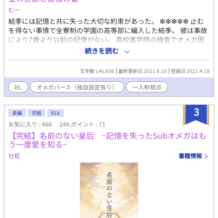
ある予定なので苦手な方はご注意ください。また「※」は性的な
むー
部分がある場合タイトルにつきます。また性的なシーンは割とあ
結季には記憶と共に失った大切な約束があった。 ❇︎❇︎❇︎❇︎❇︎ 止む
りますが本番まではゆっくりめです。
を得ない事情で全寮制の学園の高等部に編入した結季。 彼は事故
により7歳より以前の記憶がない。 高校進学時の検査でオメガ因
子が見つかるまでベータとして養父母に育てられた。 オメガと判
続きを読む
明したがフェロモンが出ることも発情期が来ることはなかった。
ある日、編入先の学園で金髪金眼の皇貴と出逢う。 彼の纒う薔薇
文字数 146,656
最終更新日 2021.6.10
登録日 2021.4.18
の香りに発情し、結季の中のオメガが開花する。 その薔薇の香り
のフェロモンを纏う皇貴は、全ての性を魅了し学園の頂点に立つ
BL
オメガバース（独自設定有り）
一人称視点
アルファだ。 来るもの拒まずで性に奔放だが、番は持つつもりは
ないと公言していた。 皇貴との出会いが、少しずつ結季のオメガ
3
としての運命が動き出す……？ 4/20 本編開始。 『至高のオメガ
長編
完結
R18
とガラスの靴』と同じ世界の話です。 （『至高の〜』完結から4
お気に入り : 466
24h.ポイント : 71
ヶ月後の設定です。） ※シリーズものになっていますが、どの物
【完結】名前のない皇后 −記憶を失ったSubオメガはも
語から読んでも大丈夫です。 【至高のオメガとガラスの靴】 ↓
う一度愛を知る−
【金の野獣と薔薇の番】←今ココ ↓ 【魔法使いと眠れるオメ
社菘
書籍情報
ガ】