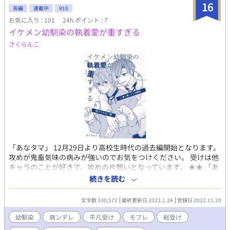
16
長編
連載中
R18
お気に入り : 101
24h.ポイント : 7
イケメン幼馴染の執着愛が重すぎる
さくらんこ
「あなタマ」 12月29日より高校生時代の過去編開始となります。
攻めが鬼畜気味の病みが強いのでお気をつけください。 受けは他
キャラのことが好きで、攻めの片想いとなっています。 ★★ 「あ
なたのタマシイいただきます！」の巽×那由多作品はこちらで
続きを読む
す。 イケメン病ンデレ幼馴染「天夜巽」と、平凡男子大学生「千
星那由多」 二人は高校を出て疎遠になっていたが、同じバイト先
文字数 330,572
最終更新日 2023.1.24
登録日 2022.11.20
で働くようになり、また昔のように仲良くなっていく。 攻めの執
着愛に引きつつも、次第に惹かれていく那由多。 けれど、過去の
幼馴染
病ンデレ
平凡受け
モブレ
総受け
記憶がない那由多は、高校時代に巽からレイプまがいの行為を受