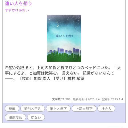
遠い人を想う
すずかけあおい
希望が起きると、上司の加賀と裸でひとつのベッドにいた。 「大
事にするよ」と加賀は微笑む。 言えない。 記憶がないなんて
――。 〔攻め〕加賀 累人 〔受け〕橋村 希望
文字数 21,986
最終更新日 2025.1.4
登録日 2025.1.4
短編
美形×平凡
年上×年下
上司×部下
社会人
溺愛攻め
切ない