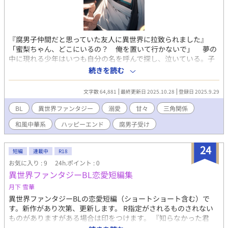
『腐男子仲間だと思っていた友人に異世界に拉致られました』
「蜜梨ちゃん、どこにいるの？ 俺を置いて行かないで」 夢の
中に現れる少年はいつも自分の名を呼んで探し、泣いている。子
供の頃から時々見る、お決まりの夢。見たこともない少年が泣く
続きを読む
姿が、蜜梨には悲しかった。 看護師一年目の五十鈴川蜜梨は、
どこにでもいる普通の腐男子だ。平凡に仕事をこなし身バレしな
文字数 64,881
最終更新日 2025.10.28
登録日 2025.9.29
いように必死に隠して同人活動をしている。職場の同僚・御厨秘
果は腐男子で、SNSで偶然出会ってからの腐仲間だ。週末には二
BL
異世界ファンタジー
溺愛
甘々
三角関係
人で腐談義に興じる。リアルで腐談義できるのは秘果だけだ。
和風中華系
ハッピーエンド
腐男子受け
ある日、有り得ない不幸の数々が波のように押し寄せた蜜梨は、
気持ちを落ち着けるため神社に逃げ込む。その場所で偶然会った
秘果に拉致られ軟禁された。 この世とは思えない場所で、魔法
24
短編
連載中
R18
のような力を使う秘果は、実は竜神なのだという。 蜜梨が連行
お気に入り : 9
24h.ポイント : 0
された国は「桃源」という神獣を産む国。蜜梨は「瑞希」という
異世界ファンタジーBL恋愛短編集
重要な存在で、元々は「桃源」の住人なのだそうだ。 幼い頃の
記憶がない蜜梨に真実を語る秘果。信じられないながら、疑う気
月下 雪華
も起きない。 流されるままに蜜梨は、「桃源」で起きる事件に
異世界ファンタジーBLの恋愛短編（ショートショート含む）で
巻き込まれていく。 誘拐系異世界軟禁ファンタジー。ちょっと
す。新作があり次第、更新します。 R指定がされるものされない
エロくて切なくて懐かしい、執着愛の先にあるのは、蜜梨が知ら
ものがありますがある場合は印をつけます。 『知らなかった君
ない、切れない絆だった。
へ、救われた僕は*』 穏やかな関係で進むBLです。 堅物に見える