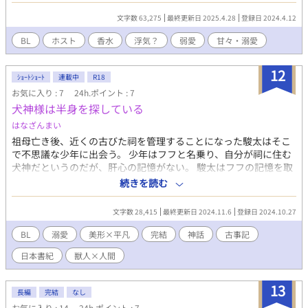
も、その思考は変わらずで… 挙げ句。その冷めた感じが、クー
文字数 63,275
最終更新日 2025.4.28
登録日 2024.4.12
ルだと評判らしい。 そんな中で太客の馬宮さん（マミヤ） が
連れてきた香柴 茉莉（コウシバ マツリ）が、気になってしま
BL
ホスト
香水
浮気？
弱愛
甘々・溺愛
う。 それには、カノジョと付き合っても長続きしない事をオー
ナーに心配され… 女と付き合っても長続きしないなら。男付き
12
合ってみたら……みたいな事を、言われて気になってしまったら
ｼｮｰﾄｼｮｰﾄ
連載中
R18
しい。 香柴もまたバイ寄りで、可愛いコや良いなぁ…と思う人
お気に入り : 7
24h.ポイント : 7
に対してのアクションをみせる事があるが、思いの外に楡を気に
犬神様は半身を探している
入ってしまう。 香柴のストレートな想いは、楡に届くが両親に
はなざんまい
愛されていた記憶がない楡にとって、その想いが本当なのか自分
祖母亡き後、近くの古びた祠を管理することになった駿太はそこ
は、必要とされているのか… 楡は、悩んでいき。 香柴は、
で不思議な少年に出会う。 少年はフフと名乗り、自分が祠に住む
楡を甘やかそうする。 でも、結局２人の関係は、楡のカノジョ
犬神だというのだが、肝心の記憶がない。 駿太はフフの記憶を取
からすると浮気のようなものなので… までが、ざっくりとした
り戻すために日本中を旅することとなる。 日本の神話をモチーフ
あらすじです。 表紙のイラストは、Days AIで作らせていただ
続きを読む
にしたファンタジーＢＬ。
きました。
文字数 28,415
最終更新日 2024.11.6
登録日 2024.10.27
BL
溺愛
美形×平凡
完結
神話
古事記
日本書紀
獣人×人間
13
長編
完結
なし
お気に入り : 14
24h.ポイント : 7