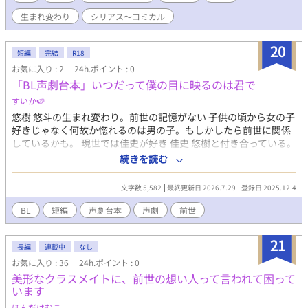
ラクター原案：旭谷ヒカル）
生まれ変わり
シリアス〜コミカル
20
短編
完結
R18
お気に入り : 2
24h.ポイント : 0
「BL声劇台本」いつだって僕の目に映るのは君で
すいか🍉
悠樹 悠斗の生まれ変わり。前世の記憶がない 子供の頃から女の子
好きじゃなく何故か惚れるのは男の子。もしかしたら前世に関係
しているかも。 現世では佳史が好き 佳史 悠樹と付き合っている。
霊感とかもまったくない。 〇〇 名前も不明。悠樹の前世の悠斗が
続きを読む
好き。 もう死んでいる。自分が死んだことを理解してないらし
い。
文字数 5,582
最終更新日 2026.7.29
登録日 2025.12.4
BL
短編
声劇台本
声劇
前世
21
長編
連載中
なし
お気に入り : 36
24h.ポイント : 0
美形なクラスメイトに、前世の想い人って言われて困って
います
ほんだはむこ