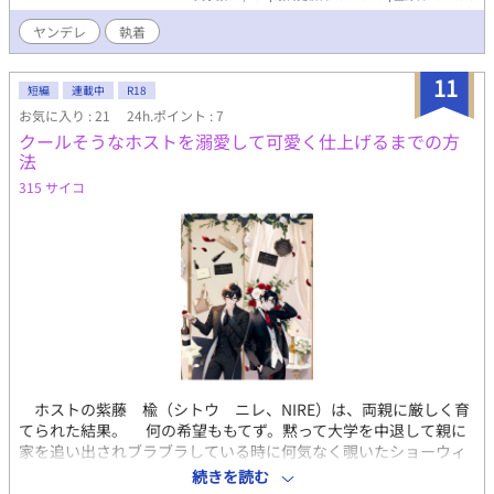
居た
ヤンデレ
執着
11
短編
連載中
R18
お気に入り : 21
24h.ポイント : 7
クールそうなホストを溺愛して可愛く仕上げるまでの方
法
315 サイコ
ホストの紫藤 楡（シトウ ニレ、NIRE）は、両親に厳しく育
てられた結果。 何の希望ももてず。黙って大学を中退して親に
家を追い出されブラブラしている時に何気なく覗いたショーウィ
ンドウに飾られた香水が、どうしても欲しくなりホストにったと
続きを読む
言う異色の経歴（皆には内緒にしているらしい）売れている今で