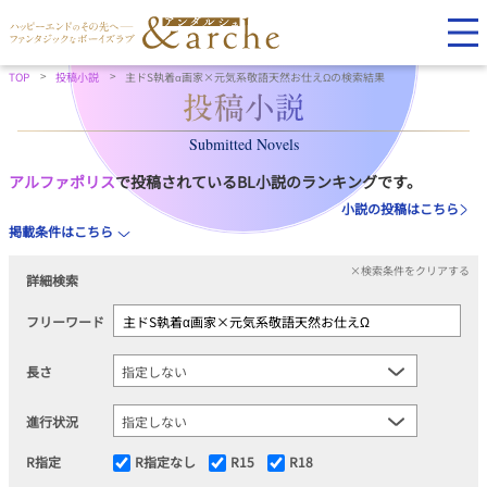
TOP
投稿小説
主ドS執着α画家×元気系敬語天然お仕えΩの検索結果
Submitted Novels
アルファポリス
で投稿されているBL小説のランキングです。
小説の投稿はこちら
掲載条件はこちら
×検索条件をクリアする
詳細検索
フリーワード
長さ
進行状況
R指定
R指定なし
R15
R18