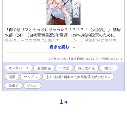
「御令息サマとえっちしちゃった？！？！？！（大混乱）」 鷹居
水都（24）（自宅警備員歴5年童貞）は姉の婚約破棄のために、
藤浪グループの屋敷に就職した！！ しかし、就職初日に御令息、
藤浪綾明（34）に突然キスされ、驚きのあまり、綾明に対して
続きを読む
『悪役令息！！』と無礼を働いてしまう！！ 失礼な態度ばかり取
る水都に対し、綾明は『躾』と称して、屋敷から水都を追い出し
文字数 272,909
最終更新日 2025.6.24
登録日 2025.4.1
た！！ 水都は到着10分で初めての職場をクビに？！？！ 追い出し
ておいて、水都が気になるツンデレ御令息？！ 目が覚めると、い
オメガバース
主従関係
年の差
身分差の恋
現代BL
つの間にか御令息サマのベッドの上で？！？！ もしかして、御令
溺愛
ツンデレ
主ドS執着α画家×元気系敬語天然お仕えΩ
息サマとえっちしちゃった？！？！全く記憶にありませんけ
ど？！？！どういうこと？！？！ 一難去ったらまた一難？！今度
愛重め
切ない
はヒートで御令息サマに介抱されてーー？！ 御令息サマは無自覚
エロの水都のせいで理性崩壊寸前？！ 「主従だから」なんて言い
訳はできない！！！ 御曹司の一途すぎる溺愛と暴走が止まらな
1
件
い、過激すれすれ主従ラブ！！！ 恋しちゃいけない相手に、恋を
してしまった。御曹司×使用人オメガ、禁断の主従関係は既に限
界です！！！ ★えっちな描写があるエピには#が付いています。
まぁ、色々書いたけど、御曹司が使用人を理性崩壊させながら溺
愛する、使用人がツンデレの優しいオメガバースです！！ コメ