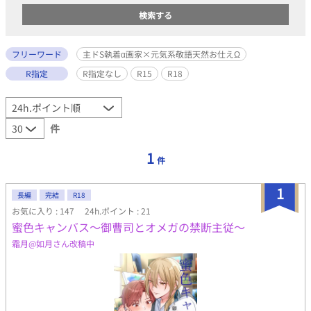
フリーワード
主ドS執着α画家×元気系敬語天然お仕えΩ
R指定
R指定なし
R15
R18
件
1
件
1
長編
完結
R18
お気に入り : 147
24h.ポイント : 21
蜜色キャンバス〜御曹司とオメガの禁断主従〜
霜月@如月さん改稿中