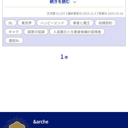
令になるとも知らずに―― 「いきなり何言ってんだよ!? 飯食っ
続きを読む
てる最中なんだが？！」 魔王の奴隷となった冒険者は、いつしか
世界の“英雄譚”を裏返していく。 勇者落第冒険者 × 人造魔王。
文字数 21,557
最終更新日 2025.11.5
登録日 2025.10.18
――死体から始まる冗談みたいな出会いが、 やがて誰も知らな
い“英雄譚の裏側”になる。 滅びと救いの狭間で、二人が紡ぐの
BL
異世界
ハッピーエンド
勇者と魔王
奴隷契約
は、笑って泣けるブロマンスファンタジー。
ギャグ
国家の陰謀
人造魔王と元勇者候補の冒険者
濃密BL
1
件
&arche