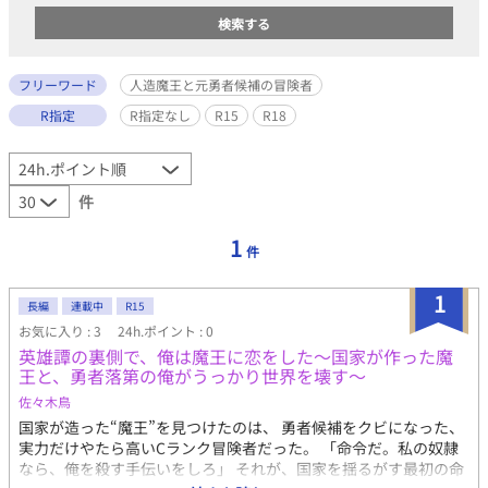
フリーワード
人造魔王と元勇者候補の冒険者
R指定
R指定なし
R15
R18
件
1
件
1
長編
連載中
R15
お気に入り : 3
24h.ポイント : 0
英雄譚の裏側で、俺は魔王に恋をした～国家が作った魔
王と、勇者落第の俺がうっかり世界を壊す～
佐々木鳥
国家が造った“魔王”を見つけたのは、 勇者候補をクビになった、
実力だけやたら高いCランク冒険者だった。 「命令だ。私の奴隷
なら、俺を殺す手伝いをしろ」 それが、国家を揺るがす最初の命