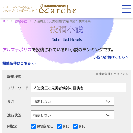
TOP
投稿小説
人造魔王と元勇者候補の冒険者の検索結果
Submitted Novels
アルファポリス
で投稿されているBL小説のランキングです。
小説の投稿はこちら
掲載条件はこちら
×検索条件をクリアする
詳細検索
フリーワード
長さ
進行状況
R指定
R指定なし
R15
R18