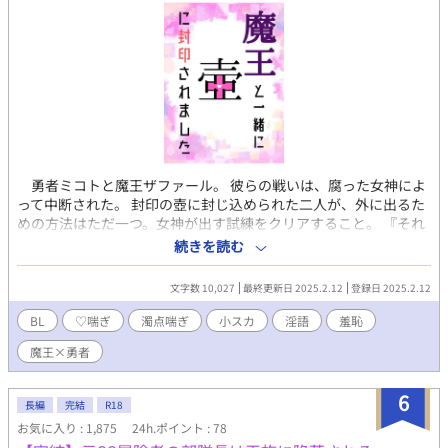
勇者ミコトと魔王ザファール。 彼らの戦いは、腐った女神によ
って中断された。 封印の壺に封じ込められた二人が、外に出るた
めの方法はただ一つ。女神が出す試練をクリアすること。 『それ
じゃあブチュッとキスをしてくださいますこと？』 「嫌だ！」
続きを読む
「断る！」 果たして勇者と魔王は女神の試練()を無事に終える
ことができるのか──。 腐女神による○○しないと出られない部
文字数 10,027
最終更新日 2025.2.12
登録日 2025.2.12
屋ならぬ出られない壺です。ファンタジーなので好き勝手にすけ
べに書いてます♡ 人外要素はとっても薄味。 短編集から独立させ
BL
♡喘ぎ
濁点喘ぎ
小スカ
淫語
羞恥
ました。 何でも美味しく食べる方向けです！
魔王×勇者
6
長編
完結
R18
お気に入り : 1,875
24h.ポイント : 78