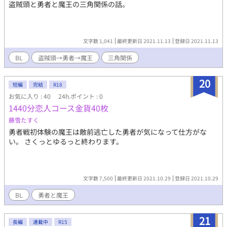
盗賊頭と勇者と魔王の三角関係の話。
文字数 1,041
最終更新日 2021.11.13
登録日 2021.11.13
BL
盗賊頭→勇者→魔王
三角関係
20
短編
完結
R18
お気に入り : 40
24h.ポイント : 0
1440分恋人コース金貨40枚
藤雪たすく
勇者戦初体験の魔王は敵前逃亡した勇者が気になって仕方がな
い。 さくっとゆるっと終わります。
文字数 7,500
最終更新日 2021.10.29
登録日 2021.10.29
BL
勇者と魔王
21
長編
連載中
R15