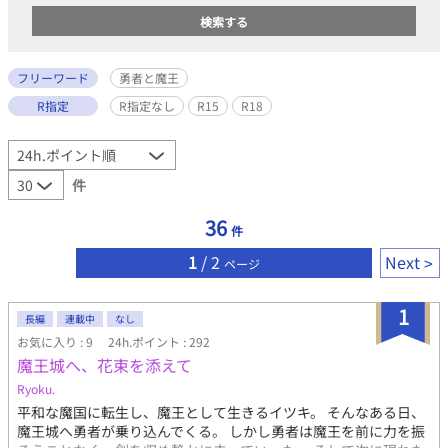
フリーワード
勇者と魔王
R指定
R指定なし
R15
R18
件
36
件
1
/ 2
Next
ページ
1
長編
連載中
なし
お気に入り : 9
24h.ポイント : 292
魔王城へ、花束を添えて
Ryoku.
平和な魔国に転生し、魔王として生きるイツキ。 そんなある日、
魔王城へ勇者が乗り込んでくる。 しかし勇者は魔王を前に力を振