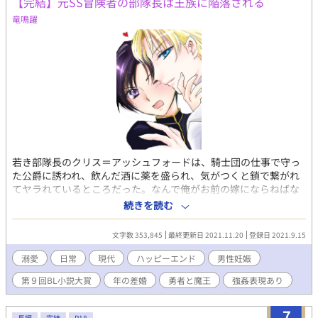
【完結】元SS冒険者の部隊長は王族に陥落される
竜鳴躍
若き部隊長のクリス＝アッシュフォードは、騎士団の仕事で守っ
た公爵に誘われ、飲んだ酒に薬を盛られ、気がつくと鎖で繋がれ
てヤラれているところだった。なんで俺がお前の嫁にならねばな
らない! 溺愛とヤンデレは紙一重。一方的な愛から始まる男らし
続きを読む
い性格の美人騎士とヤンデレ公爵の結婚生活。 ※本編→番外編→
日常編→新章（溺愛編）→アリス編→アヴ編→終章·魔王と勇者編
文字数 353,845
最終更新日 2021.11.20
登録日 2021.9.15
完結 〇アリスの結婚編でクリスがほかの人に… ○１１２２の日お
まけ追加、11月23日新規追加
溺愛
日常
現代
ハッピーエンド
男性妊娠
https://www.alphapolis.co.jp/novel/355043923/22544245/episo
第９回BL小説大賞
年の差婚
勇者と魔王
強姦表現あり
〇１１月３０日表紙を元に戻し。ちょこっとお話追加しました。
7
長編
完結
R18