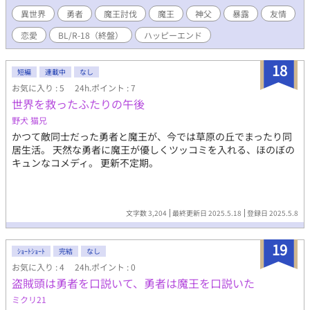
異世界
勇者
魔王討伐
魔王
神父
暴露
友情
恋愛
BL/R-18（終盤）
ハッピーエンド
18
短編
連載中
なし
お気に入り : 5
24h.ポイント : 7
世界を救ったふたりの午後
野犬 猫兄
かつて敵同士だった勇者と魔王が、今では草原の丘でまったり同
居生活。 天然な勇者に魔王が優しくツッコミを入れる、ほのぼの
キュンなコメディ。 更新不定期。
文字数 3,204
最終更新日 2025.5.18
登録日 2025.5.8
19
ｼｮｰﾄｼｮｰﾄ
完結
なし
お気に入り : 4
24h.ポイント : 0
盗賊頭は勇者を口説いて、勇者は魔王を口説いた
ミクリ21