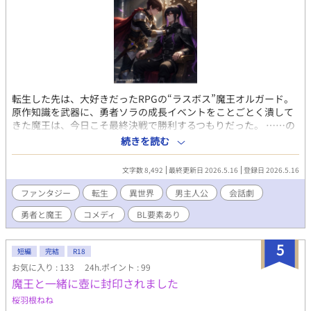
転生した先は、大好きだったRPGの“ラスボス”魔王オルガード。
原作知識を武器に、勇者ソラの成長イベントをことごとく潰して
きた魔王は、今日こそ最終決戦で勝利するつもりだった。 ……の
だが。 目の前の勇者は、なぜか魔王の行動を先読みし、対策を完
続きを読む
璧に整えてくる。 ゲーム知識だけでは説明できない奇妙な動き
に、魔王は困惑しっぱなし。 さらに、魔王軍の切り札も次々と潰
文字数 8,492
最終更新日 2026.5.16
登録日 2026.5.16
され、ついには“勇者の本当のチート能力”が明らかになり―― 二
人の戦いは、もはや「世界の命運」より「どうやって話を終わら
ファンタジー
転生
異世界
男主人公
会話劇
せるか」の知恵比べに。 果たして勇者は元の世界へ帰れるのか？
勇者と魔王
コメディ
BL要素あり
魔王は平和な魔界を守り切れるのか？ そして、二人の奇妙な関係
はどこへ向かうのか――。 ゲーム知識×転生×メタ会話が炸裂す
る、 ハイテンポコメディ・ファンタジー。
5
短編
完結
R18
お気に入り : 133
24h.ポイント : 99
魔王と一緒に壺に封印されました
桜羽根ねね