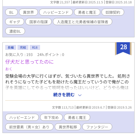
文字数 21,557
最終更新日 2025.11.5
登録日 2025.10.18
――死体から始まる冗談みたいな出会いが、 やがて誰も知らな
い“英雄譚の裏側”になる。 滅びと救いの狭間で、二人が紡ぐの
BL
異世界
ハッピーエンド
勇者と魔王
奴隷契約
は、笑って泣けるブロマンスファンタジー。
ギャグ
国家の陰謀
人造魔王と元勇者候補の冒険者
濃密BL
28
長編
完結
R18
お気に入り : 193
24h.ポイント : 0
仔犬だと思ってたのに
おく
受験会場の大学に行くはずが、気づいたら異世界でした。 処刑さ
れそうになってた子どもを助けたら魔王だっていうので俺がこの
子を英雄にしてやるって啖呵を切ったはいいけど、どうやら俺は
魔王を殺したお姫様の生まれ変わりだったらしい。なぜ。
続きを読む
【カップリング傾向と属性】 ツンデレ仔犬系年下攻め（８歳
→１８歳）×戦闘力高い系男子高校生（１８歳→２８歳）。途中
文字数 113,713
最終更新日 2019.6.7
登録日 2019.5.26
主人公に矢印を出すキャラが数名います。いずれも純愛系片思い
なのでフェラ・キス止まり（一部やや強引あり）。
ハッピーエンド
年下攻め
勇者と魔王
前世要素（男×女）あり
異世界転移
ファンタジー