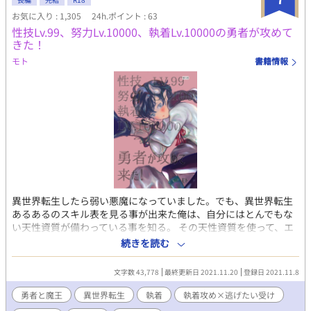
お気に入り : 1,305
24h.ポイント : 63
性技Lv.99、努力Lv.10000、執着Lv.10000の勇者が攻めて
きた！
モト
書籍情報
異世界転生したら弱い悪魔になっていました。でも、異世界転生
あるあるのスキル表を見る事が出来た俺は、自分にはとんでもな
い天性資質が備わっている事を知る。 その天性資質を使って、エ
ルフちゃんと結婚したい。その為に旅に出て、強い魔物を退治し
続きを読む
ていくうちに何故か魔王になってしまった。 魔王城で仕方なく引
きこもり生活を送っていると、ある日勇者が攻めてきた。 その勇
文字数 43,778
最終更新日 2021.11.20
登録日 2021.11.8
者のスキルは……え！？ 性技Lv.99、努力Lv.10000、執着
Lv.10000、愛情Max～～！？！？！？！？！？！ ムーンライトノ
勇者と魔王
異世界転生
執着
執着攻め×逃げたい受け
ベルズにも投稿しておりすがアルファ版のほうが長編になりま