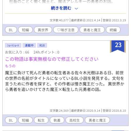
社畜のごとく働く魔王と、魔法アレルギーの勇者のお話。
――魔王であるシドは身体を張っていた。民の貞操と魔界の平和
続きを読む
のために。 突如として現れた男は、勇者アレスと名乗った。
魔法が効かないばかりか、受けた魔力を腕力と性欲にして蓄積
文字数 40,077
最終更新日 2022.4.14
登録日 2022.3.19
してしまう男は魔界の脅威である。 だからシドは敢えて彼を魔
物と偽り、配下とした。 『ご褒美』として、アレスの夜の相手
BL
短編
異世界
♡喘ぎ注意
勇者と魔王
続編
をさせられることと引き換えに……。 そんな日々の中、魔城に
とある来訪者が足を踏み入れた。 シドの遠い親類にあたる魔
23
女、ファルサ。 彼女は魔界の東部地方を統治していて、先代魔
ｼｮｰﾄｼｮｰﾄ
連載中
R18
王 (前任者)の娘。 シドのやることなすことが気に食わないの
お気に入り : 66
24h.ポイント : 0
か、いつもイチャモンつけていびってくる。イジワル姑のような
この物語は事実無根なので修正してください
女。 ……彼女がやってきたことで新たなトラブルが巻
もうの
き起こる。 転生勇者 (脳筋ヤンデレ？) × 忙殺魔王(慢性過労)
魔王に負けて死んだ勇者の転生者ある佐々木光樹はある日、前世
の、ドタバタエロBL。 ※♡喘ぎあり ※性癖に忠実 ※地
の世界の名前がタイトルになっているBL小説を発見する。文句を
雷原の可能性あり。さすれば回れ右！
言うために作者を探すと、その作者は憎き魔王だった。 異世界か
ら勇者を追いかけてきた魔王×転生した元勇者の話。
文字数 24,569
最終更新日 2020.9.14
登録日 2020.8.10
BL
短編
転生
執着
高校生
勇者と魔王