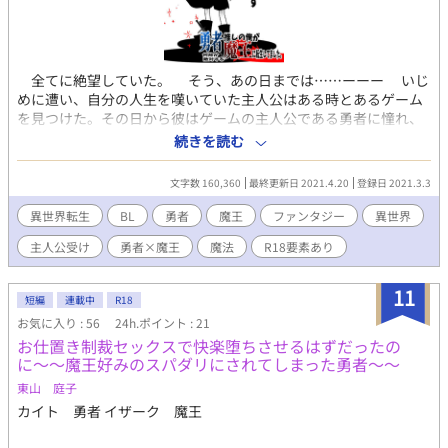
全てに絶望していた。 そう、あの日までは……ーーー いじ
めに遭い、自分の人生を嘆いていた主人公はある時とあるゲーム
を見つけた。その日から彼はゲームの主人公である勇者に憧れ、
ツラい学校生活にも耐える勇気を貰った。 しかし、いじめっ子
続きを読む
のせいで電車に跳ねられそうになった彼は目が覚めると大好きな
ゲームのラスボスである魔王に転生していた。 推しとは戦えな
文字数 160,360
最終更新日 2021.4.20
登録日 2021.3.3
い。どうにか人間と魔族が共存する方法はないのか！？ 勇者と
魔王の関係はどうなるのか！？ 性描写を含む話には「※」が付い
異世界転生
BL
勇者
魔王
ファンタジー
異世界
てます。 小説家になろう・カクヨム・エブリスタ・fujossy・ノベ
主人公受け
勇者×魔王
魔法
R18要素あり
ルアップでも連載してます ※【新作】「超絶ネガティブな僕が異
世界で勇者召喚されました。」連載中です。今度は勇者が主人公
のお話です。良かったら見てってください！※
11
短編
連載中
R18
お気に入り : 56
24h.ポイント : 21
お仕置き制裁セックスで快楽堕ちさせるはずだったの
に〜〜魔王好みのスパダリにされてしまった勇者〜〜
東山 庭子
カイト 勇者 イザーク 魔王