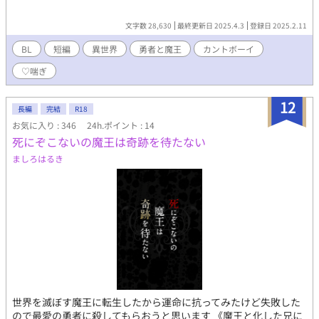
文字数 28,630
最終更新日 2025.4.3
登録日 2025.2.11
BL
短編
異世界
勇者と魔王
カントボーイ
♡喘ぎ
12
長編
完結
R18
お気に入り : 346
24h.ポイント : 14
死にぞこないの魔王は奇跡を待たない
ましろはるき
世界を滅ぼす魔王に転生したから運命に抗ってみたけど失敗した
ので最愛の勇者に殺してもらおうと思います 《魔王と化した兄に