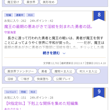
魔王受け
異世界
美形攻め
す。
8
短編
連載中
R18
お気に入り : 262
24h.ポイント : 42
魔王の最期の悪あがきで淫紋を刻まれた勇者の話。
守屋海里
長きに渡って行われた勇者と魔王の戦いは、勇者が魔王を倒す
ことによってようやく世界に平和が戻った。 ――だが、魔王は
最期の悪あがきに勇者の下腹部に淫紋を宿した。チリッとした痛
みを感じた勇者だったが、あまり気にせずに国に戻り国王陛下に
続きを読む
魔王討伐の報告をして、勇者は平和になった世界を見て回ろうと
旅立った。 魔王討伐から数ヶ月――薄かった淫紋はいつの間に
文字数 12,782
最終更新日 2022.8.7
登録日 2021.4.18
か濃くなり、とある村の森の奥で暮らしている勇者――アルト
は、下腹部の甘い疼きに耐えながらひっそりと生活をしていた。
異世界ファンタジー
勇者
魔物×主人公
村人×主人公
日課になっている薬草摘みでピンク色のスライムに襲われたこ
淫紋
♡喘ぎ
快楽堕ち
公開プレイ
とで、アルトの生活は淫らなものへと変わっていくことになった
――……。 ※不定期更新 ※ムーンライトノベルズ様にも投稿して
います。
9
ｼｮｰﾄｼｮｰﾄ
完結
R18
お気に入り : 151
24h.ポイント : 28
【R指定BL】下剋上な関係を集めた短編集
あかさたな！