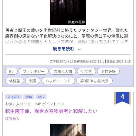
勇者と魔王の戦いを半世紀前に終えたファンタジー世界。敗れた
魔界側の深刻な少子化解決のためにと、夢魔の貴公子の伴侶に選
ばれた心根の綺麗な大人しい少年が、魔界に連れ去られてエッチ
の限りを尽くされて赤ちゃんをたくさん産むことになる話（身も
続きを読む
蓋もないあらすじ）実際赤ちゃんを産んだりするのでご注意くだ
さい。 目指すは官能小説＋♡喘ぎ。全編R18、挿入表現有りの回
文字数 237,486
最終更新日 2023.12.1
登録日 2021.9.18
には＃付き。サブカップルとして百合夫婦が時々顔を出します。
※12/1 ちょっと遅くなりましたが、番外編完結しました(´▽｀)
BL
ファンタジー
悪魔×人間
♡喘ぎ
男性妊娠
久し振りで楽しかったです！ ご愛顧ありがとうございました。二
体格差
溺愛
ハッピーエンド
第9回BL小説大賞
人をイチャコラさせたくなったらまた更新します。
4
ｼｮｰﾄｼｮｰﾄ
完結
なし
お気に入り : 18
24h.ポイント : 99
転生魔王俺、異世界召喚勇者と和解したい
はちもく