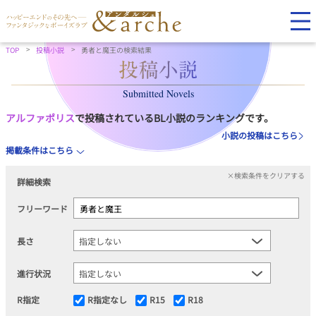
TOP
投稿小説
勇者と魔王の検索結果
Submitted Novels
アルファポリス
で投稿されているBL小説のランキングです。
小説の投稿はこちら
掲載条件はこちら
×検索条件をクリアする
詳細検索
フリーワード
長さ
進行状況
R指定
R指定なし
R15
R18