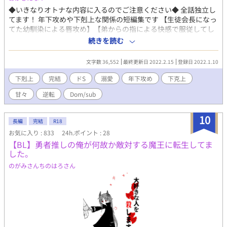
◆いきなりオトナな内容に入るのでご注意ください◆ 全話独立し
てます！ 年下攻めや下剋上な関係の短編集です 【生徒会長になっ
てた幼馴染による唇攻め】【弟からの指による快感で服従してし
まった兄】【sub/dom世界の勇者と魔王】【VRゲームが進化した
続きを読む
先にスライムに負ける受けがいてもいい】【脳イキさせる大学の
後輩】【両片思いが実った】【むしろ胸を開発されてしまう話】
文字数 36,552
最終更新日 2022.2.15
登録日 2022.1.10
【嫉妬を抑えれない幼いご主人様】【悪魔に執着してしまう腹黒
神父様】【ただただ甘々なオメガバース世界のお話】【キス魔な
下剋上
完結
ドS
溺愛
年下攻め
下克上
先生を堪能する双子】 2022/02/15をもって、こちらの短編集は完
甘々
逆転
Dom/sub
結とさせていただきます。 ありがとうございました。 ーーーーー
ーーーーーー 感想やリクエスト いつもありがとうございます！
完結済みの短編集 【年下攻め/年上受け】 【溺愛攻め】 はプロフ
10
長編
完結
R18
ィールから読めます！
お気に入り : 833
24h.ポイント : 28
【BL】勇者推しの俺が何故か敵対する魔王に転生してま
した。
のがみさんちのはろさん