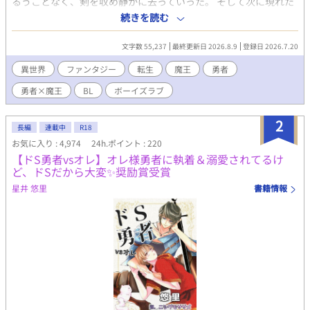
るうことなく、剣を収め静かに去っていった。 そして次に現れた
とき、彼が差し出したのは一輪の花だった。 そこから、二人の奇
続きを読む
妙な関係が始まる。 何も語らず、ただ花を差し出す勇者。 困惑し
ながらも、その行動を拒めない魔王。 敵であるはずの勇者と魔
文字数 55,237
最終更新日 2026.8.9
登録日 2026.7.20
王。 本来交わるはずのない二人の関係は、いつまでも続けられる
ものではなかった。
異世界
ファンタジー
転生
魔王
勇者
勇者×魔王
BL
ボーイズラブ
2
長編
連載中
R18
お気に入り : 4,974
24h.ポイント : 220
【ドS勇者vsオレ】オレ様勇者に執着＆溺愛されてるけ
ど、ドSだから大変✨奨励賞受賞
星井 悠里
書籍情報