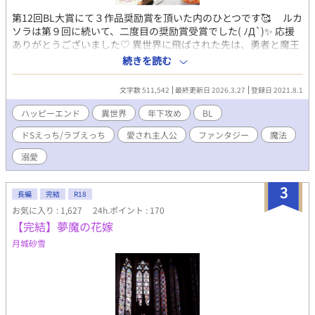
第12回BL大賞にて３作品奨励賞を頂いた内のひとつです🥰 ルカ
ソラは第９回に続いて、二度目の奨励賞受賞でした( ﾉД`)✨ 応援
ありがとうございました♡ 異世界に飛ばされた先は、勇者と魔王
の決戦のど真ん中。ソラに気を取られている間に、勇者は、魔王
続きを読む
に逃げられてしまう。 「魔王を倒すまで、オレの好きにさせろ」
ドS勇者のルカに執着されて、散々好き勝手にされるけど、「こっ
文字数 511,542
最終更新日 2026.3.27
登録日 2021.8.1
ちだってお前を利用してるんだからなっ」と思う、強気なソラ。
執着されて、溺愛されて。最初は嫌々だったけど、常に一緒に居
ハッピーエンド
異世界
年下攻め
BL
させられると、どうしても、ルカに惹かれていって…？？ 表紙絵:
ドSえっち/ラブえっち
愛され主人公
ファンタジー
魔法
西雲ササメさま(@nishigumo_ss) ◆ ◆ ◆ ◆ ◆ ※過激な
シーンもあるので、R18です。 ※初の異世界設定をいいことに、
溺愛
自由に色々しています(^^)
3
長編
完結
R18
お気に入り : 1,627
24h.ポイント : 170
【完結】夢魔の花嫁
月城砂雪