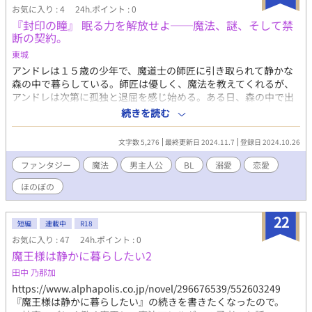
お気に入り : 4
24h.ポイント : 0
『封印の瞳』 眠る力を解放せよ──魔法、謎、そして禁
断の契約。
東城
アンドレは１５歳の少年で、魔道士の師匠に引き取られて静かな
森の中で暮らしている。師匠は優しく、魔法を教えてくれるが、
アンドレは次第に孤独と退屈を感じ始める。ある日、森の中で出
会った謎の僧侶から、焼き菓子をもらったことで好奇心を抱き、
続きを読む
僧侶に道案内を申し出る。だが、その僧侶が結界を破って森に入
ってきたことが、アンドレの運命を大きく変えるきっかけとな
文字数 5,276
最終更新日 2024.11.7
登録日 2024.10.26
る。 師匠が守る結界を破ることができる謎の僧侶は、実はかつて
勇者と魔王を討伐した伝説の人物だった。アンドレの目には不思
ファンタジー
魔法
男主人公
BL
溺愛
恋愛
議なルーン文字が刻まれており、その封印の秘密を解き明かすた
ほのぼの
めに、僧侶に相談することになる。封印された文字は、ただの魔
法ではなく、アンドレの中に眠る強力な力を抑える「契約」の証
だった。
22
短編
連載中
R18
お気に入り : 47
24h.ポイント : 0
魔王様は静かに暮らしたい2
田中 乃那加
https://www.alphapolis.co.jp/novel/296676539/552603249
『魔王様は静かに暮らしたい』の続きを書きたくなったので。