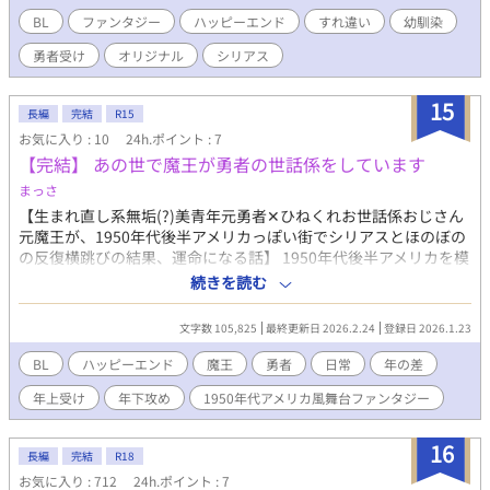
期、幼馴染の死、そしてここに至るまでの過去に囚われ、お互
BL
ファンタジー
ハッピーエンド
すれ違い
幼馴染
い、胸に秘めた想いを抱えたまま眠れぬ夜を過ごす。翌日、遂に
勇者受け
オリジナル
シリアス
魔王と対峙するのだが…。美形幼馴染攻め×幼馴染勇者受け ※
少々書き直し。
15
長編
完結
R15
お気に入り : 10
24h.ポイント : 7
【完結】 あの世で魔王が勇者の世話係をしています
まっさ
【生まれ直し系無垢(?)美青年元勇者✕ひねくれお世話係おじさん
元魔王が、1950年代後半アメリカっぽい街でシリアスとほのぼの
の反復横跳びの結果、運命になる話】 1950年代後半アメリカを模
した街《中洲》。 彼岸と此岸の間に位置するこの街には、ゲスト
続きを読む
と呼ばれる来訪者がいる。 元魔王で現ゲストの世話係カキアは、
その中に己を殺した元勇者ロエを見つけた。 最初は世話係を他に
文字数 105,825
最終更新日 2026.2.24
登録日 2026.1.23
任せたがるカキアだが、ロエとの交流の中で関係性は変わってい
き…… 【補足】 小説家になろうとの同時投稿です。 !!おじさん受
BL
ハッピーエンド
魔王
勇者
日常
年の差
け!!/イケメン✕平凡/RPG的勇者と魔王というより古代戦争的/元
年上受け
年下攻め
1950年代アメリカ風舞台ファンタジー
勇者の頭がおかしい/元魔王が常識人枠で苦労性/イチャイチャラ
ブラブとかは最終盤までない
16
長編
完結
R18
お気に入り : 712
24h.ポイント : 7