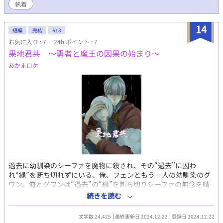
執着
けた。 しかし前世の執着は深く根を張り、確実に迫ってきてい
た。
14
短編
完結
R18
お気に入り : 7
24h.ポイント : 7
果地君共 〜勇者と魔王の因果の始まり〜
あかまロケ
過去に幼馴染のシーファを魔物に殺され、その“過去”に囚わ
れ“縁”を断ち切れずにいる、俺、フェンともう一人の幼馴染のグ
ワン。俺とグワンは“過去”の“縁”を断ち切りシーファの無念を晴
らす…と言う目的の為、魔物の王…“魔王の討伐”を心に誓い合
続きを読む
う。そして、【勇者】となった俺と、国随一の【魔術師】となっ
たグワンは長く過酷な旅路を経て、遂に仲間と共にこの魔王城を
文字数 24,425
最終更新日 2024.12.22
登録日 2024.12.22
のぞむ森へとやって来た。〜夜。俺とグワンは、不遇時代の幼少