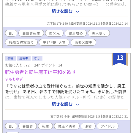
執着する勇者×最愛の弟に殺してもらいたい魔王》 公爵家の若
き当主であるアリスティドは、腹違いの弟シグファリスと対面し
続きを読む
たことをきっかけに前世の記憶を取り戻す。 この世界は前世で
愛読していた小説『緋閃のグランシャリオ』と全く同じ。物語と
文字数 179,140
最終更新日 2024.11.3
登録日 2024.10.14
同様の未来が訪れるのならば、アリスティドは悪魔の力を得て魔
王へと変貌する。そして勇者として覚醒した弟シグファリスに殺
BL
異世界転生
弟×兄
執着攻め
美人受け
される――。 アリスティドはそんな最悪の筋書きを変えるべく
残酷な描写あり
第12回BL大賞
勇者×魔王
立ち回るが、身内の裏切りによって悪魔に身体を奪われ、魔王に
なってしまう。 物語と同じ悲劇が起こり、多くの罪なき人々が
殺戮されていくのをただ見ていることしかできないアリスティド
13
長編
連載中
なし
が唯一すがった希望は、勇者となったシグファリスに殺してもら
お気に入り : 72
24h.ポイント : 14
うこと。 そうして迎えた勇者と魔王の最終決戦。物語通りシグ
転生勇者と転生魔王は平和を欲す
ファリスの手で殺されたはずのアリスティドは、瀕死の状態で捕
らえられていた。 なぜ物語と違う展開になっているのか、今更
すももゆず
になって悪魔の支配から抜け出すことができたのかは不明だが、
『そなたは勇者の血を受け継ぐもの。前世の知恵を活かし、魔王
アリスティドはシグファリスに事情を説明しようと試みる。しか
を倒せ』 ある日、夢の中で神託を受けたフォル。思い出した前世
し釈明する間もなくシグファリスに嬲られてしまい――。 ※物語
は、事故で死んでしまった人気アイドル・叶空（とあ）の記憶だ
の表現上、暴力や拷問などの残酷な描写が一部ありますが、これ
った。 でも急に勇者になれなんて……俺は平和な町でのんびり暮
続きを読む
らを推奨・容認する意図はありません。 ※この作品は小説家にな
らしたいだけなのに！ そんな中、村はずれの泉で禍々しくも美し
ろう（ムーンライトノベルズ）にも掲載しています。
い人型の魔物に出会う。その魔物はフォルの顔を見た瞬間、「叶
文字数 66,449
最終更新日 2026.1.5
登録日 2023.10.31
空！？」と前世の名前を叫んだ。 同じ前世の記憶がある魔物……
それが、魔王だった。 元アイドルとその元オタクが勇者と魔王と
BL
異世界
転生
魔王×勇者
溺愛
アイドル
して生まれ変わり、平和を求めて結託をした、共同戦線が幕を開