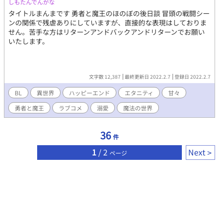
しもたんでんがな
タイトルまんまです 勇者と魔王のほのぼの後日談 冒頭の戦闘シー
ンの関係で残虐ありにしていますが、直接的な表現はしておりま
せん。苦手な方はリターンアンドバックアンドリターンでお願い
いたします。
文字数 12,387
最終更新日 2022.2.7
登録日 2022.2.7
BL
異世界
ハッピーエンド
エタニティ
甘々
勇者と魔王
ラブコメ
溺愛
魔法の世界
36
件
1
/ 2
Next
ページ