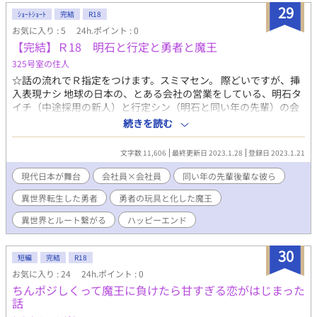
29
ｼｮｰﾄｼｮｰﾄ
完結
R18
お気に入り : 5
24h.ポイント : 0
【完結】Ｒ18 明石と行定と勇者と魔王
325号室の住人
☆話の流れでＲ指定をつけます。スミマセン。 際どいですが、挿
入表現ナシ 地球の日本の、とある会社の営業をしている、明石タ
イチ（中途採用の新人）と行定シン（明石と同い年の先輩）の会
話がメインの短い話です。 ☆全８話 完結しました ☆タイトル変
続きを読む
更アリ
文字数 11,606
最終更新日 2023.1.28
登録日 2023.1.21
現代日本が舞台
会社員×会社員
同い年の先輩後輩な彼ら
異世界転生した勇者
勇者の玩具と化した魔王
異世界とルート繋がる
ハッピーエンド
30
短編
完結
R18
お気に入り : 24
24h.ポイント : 0
ちんポジしくって魔王に負けたら甘すぎる恋がはじまった
話