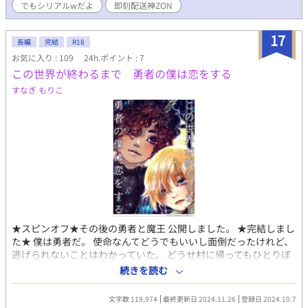
っても偉そうだろう！とシャレで考えていた名前だ。自分のじゃ
でもシリアルwだよ
即刻配送神ZON
ない！ ともあれ現代日本ではしゃべるチンチラは生きにくかろう
と、神様達は色々と“オプション”をつけてアルファードを送り出
17
してくれた。 いや、チンチラになって異世界転生なんて頼んでな
長編
完結
R18
いし！ 転生した先では、自分がまきこまれた聖女召喚のまっただ
お気に入り : 109
24h.ポイント : 7
中。聖女は金髪碧眼のザ・王子様を勇者を選び、「勇者誕生万
この世界が終わるまで 勇者の僕は恋をする
歳！」の声の中。チンチラサイズのアルファードはさっそく？
すなぎ もりこ
踏み潰されそうになる。それをすくい上げてくれたでっかい手の
モップ頭の持ち主が、勇者候補から“はずれた”王子ダンダレイス
だった。 神様のつけてくれたオプション、即刻配送神ZONにて、
ゲージと回し車とチンチラ生活？ 必需品は異世界生活でも確保
できた。カラカラ回し車を回しながら、アルファードはこれから
のチンチラ生活どうしよう……と考える間もなく……勇者と魔王
との対決に、ハズレの王子ダンダレイス共々、否応無しに巻き込
まれ……。 素敵な表紙はお友達のSin Nekoさん
（twitter.com/SinNekoCreate）に書いていただきました。出来
上がった表紙見た時、私の理想のチンチラおじさん？を形にして
くださり、モップ頭もモップ頭で本当もう、神……と思いまし
★スピンオフ★その後の勇者と魔王 公開しました。 ★完結しまし
た。表紙で思いきりネタバレ？してますが、これを目標に頑張り
た★ 僕は勇者だ。 使命なんてどうでもいいし面倒だったけれど、
ます！！ エロはかなり後半なる予定ですが、必ず合体するので
逃げられないことはわかっていた。 どうせ村に帰ってもひとりぼ
R18表示つけておきます。 BL小説大賞応募作品でもあります。応
っちなことは変わらない。 それなら従うしかないのだと思ってい
続きを読む
援よろしくです(#^_^#)
た。 けれど、僕は君に出会ってしまった。まんまるな月のように
力強く美しい君に。 無気力な勇者が絶望的な恋に身を焦がす物
文字数 119,974
最終更新日 2024.11.26
登録日 2024.10.7
語。 彼の恋の結末を見届けていただけると幸いです。