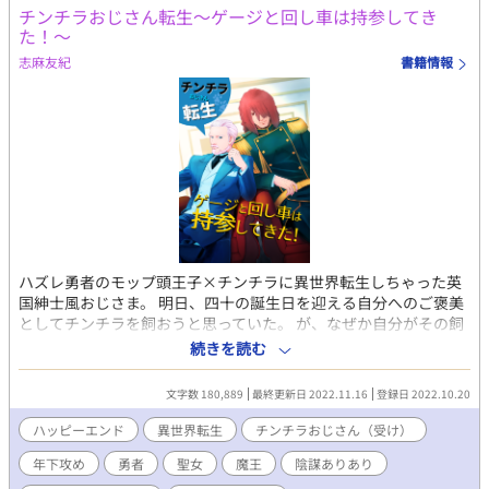
チンチラおじさん転生～ゲージと回し車は持参してき
た！～
志麻友紀
書籍情報
ハズレ勇者のモップ頭王子×チンチラに異世界転生しちゃった英
国紳士風おじさま。 明日、四十の誕生日を迎える自分へのご褒美
としてチンチラを飼おうと思っていた。 が、なぜか自分がその飼
おうと思っていた、つぶらな瞳のチンチラになっていた!? なぜ
続きを読む
だ!? 角を曲がったところで、異世界の聖女召喚に中途半端に巻き
込まれて、身体は素粒子レベルでバラバラ、次元の狭間に吸い込
文字数 180,889
最終更新日 2022.11.16
登録日 2022.10.20
まれ、魂だけは辛うじてあちらとこちらの神様が拾いあげてくれ
たが。 「チンチラを飼いたかった訳で、チンチラになりたかった
ハッピーエンド
異世界転生
チンチラおじさん（受け）
訳ではないいいいい！！」 アルファード・フリィデリック・サー
年下攻め
勇者
聖女
魔王
陰謀ありあり
ペント三世は絶叫した。しかも、これ飼おうと思っていた子のと