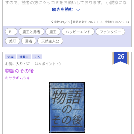
すので、読者の方にツッコミをお願いしております。 小説家にな
ろう様でも投稿してますが、その改定版となります。 R18 BL
続きを読む
でございます。 ご注意ください。
文字数 49,209
最終更新日 2022.11.6
登録日 2022.9.13
BL
魔王と勇者
魔王
ハッピーエンド
ファンタジー
美形
勇者
天然主人公
26
短編
連載中
R15
お気に入り : 67
24h.ポイント : 0
物語のその後
キサラギムツキ