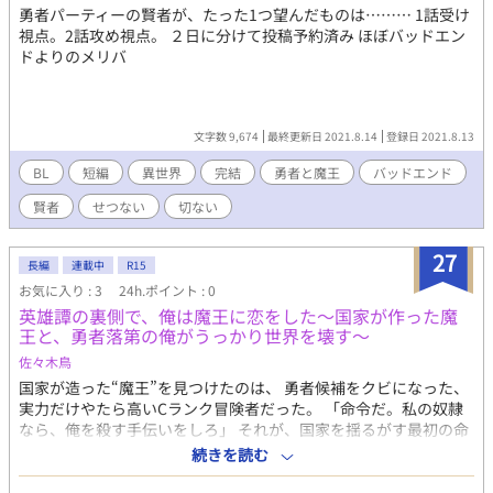
勇者パーティーの賢者が、たった1つ望んだものは……… 1話受け
視点。2話攻め視点。 ２日に分けて投稿予約済み ほぼバッドエン
ドよりのメリバ
文字数 9,674
最終更新日 2021.8.14
登録日 2021.8.13
BL
短編
異世界
完結
勇者と魔王
バッドエンド
賢者
せつない
切ない
27
長編
連載中
R15
お気に入り : 3
24h.ポイント : 0
英雄譚の裏側で、俺は魔王に恋をした～国家が作った魔
王と、勇者落第の俺がうっかり世界を壊す～
佐々木鳥
国家が造った“魔王”を見つけたのは、 勇者候補をクビになった、
実力だけやたら高いCランク冒険者だった。 「命令だ。私の奴隷
なら、俺を殺す手伝いをしろ」 それが、国家を揺るがす最初の命
令になるとも知らずに―― 「いきなり何言ってんだよ!? 飯食っ
続きを読む
てる最中なんだが？！」 魔王の奴隷となった冒険者は、いつしか
世界の“英雄譚”を裏返していく。 勇者落第冒険者 × 人造魔王。