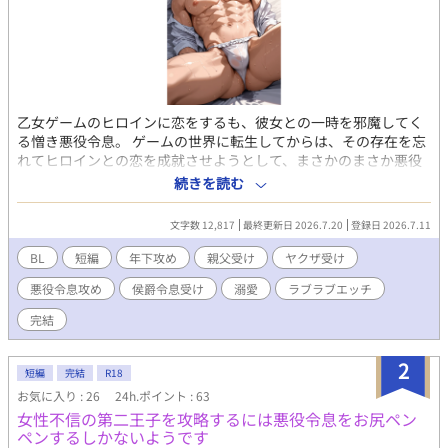
乙女ゲームのヒロインに恋をするも、彼女との一時を邪魔してく
る憎き悪役令息。 ゲームの世界に転生してからは、その存在を忘
れてヒロインとの恋を成就させようとして、まさかのまさか悪役
令息に求愛をしてしまい、さらに思いもよらない展開に？ 異世界
続きを読む
転生もののBL小説です。R18。 人の恋愛を踏みにじる悪役令息×
女性関係でトラウマがある男。
文字数 12,817
最終更新日 2026.7.20
登録日 2026.7.11
BL
短編
年下攻め
親父受け
ヤクザ受け
悪役令息攻め
侯爵令息受け
溺愛
ラブラブエッチ
完結
2
短編
完結
R18
お気に入り : 26
24h.ポイント : 63
女性不信の第二王子を攻略するには悪役令息をお尻ペン
ペンするしかないようです