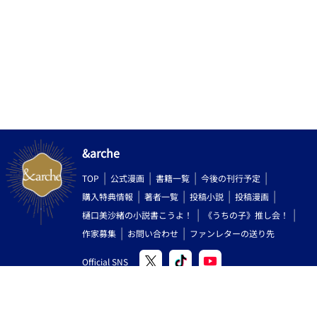
&arche
TOP
公式漫画
書籍一覧
今後の刊行予定
購入特典情報
著者一覧
投稿小説
投稿漫画
樋口美沙緒の小説書こうよ！
《うちの子》推し会！
作家募集
お問い合わせ
ファンレターの送り先
Official SNS