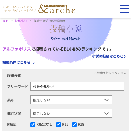
TOP
投稿小説
侯爵令息受けの検索結果
Submitted Novels
アルファポリス
で投稿されているBL小説のランキングです。
小説の投稿はこちら
掲載条件はこちら
×検索条件をクリアする
詳細検索
フリーワード
長さ
進行状況
R指定
R指定なし
R15
R18