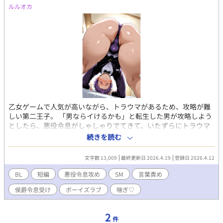
ルルオカ
乙女ゲームで人気が高いながら、トラウマがあるため、攻略が難
しい第二王子。 「男ならイけるかも」と転生した男が攻略しよう
としたら、悪役令息がしゃしゃりでてきて、いたずらにトラウマ
を刺激するものだから、逆上してお仕置きをしようと・・。 異世
続きを読む
界転生もののBL小説です。R18。 タイトルでは悪役令息が受けの
ようで、がっつり虐げるほうの攻めです。
文字数 13,009
最終更新日 2026.4.19
登録日 2026.4.12
BL
短編
悪役令息攻め
SM
言葉責め
侯爵令息受け
ボーイズラブ
喘ぎ♡
2
件