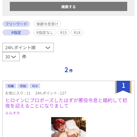
フリーワード
侯爵令息受け
R指定
R指定なし
R15
R18
件
2
件
1
短編
完結
R18
お気に入り : 11
24h.ポイント : 127
ヒロインにプロポーズしたはずが悪役令息と婚約して初
夜を迎えることになりまして
ルルオカ