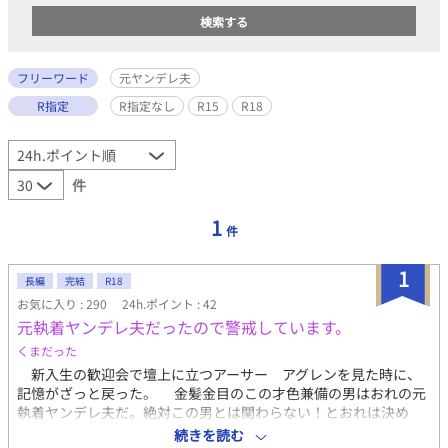
フリーワード
元ヤンデレ夫
R指定
R指定なし
R15
R18
件
1
件
1
長編
完結
R18
お気に入り : 290
24h.ポイント : 42
元執着ヤンデレ夫だったので警戒しています。
くまだった
新入生の歓迎会で壇上に立つアーサー アグレンを見た時に、
記憶がざっと戻った。 金髪金目のこの才色兼備の男はおれの元
執着ヤンデレ夫だ。絶対この男とは関わらない！とおれは決め
た。 貴族金髪金目 元執着ヤンデレ夫 先輩攻め→→→茶髪黒目
続きを読む