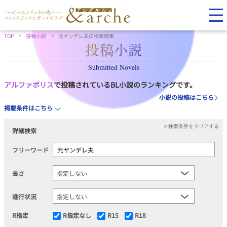
TOP
投稿小説
元ヤンデレ夫の検索結果
Submitted Novels
アルファポリス
で投稿されているBL小説のランキングです。
小説の投稿はこちら
掲載条件はこちら
×検索条件をクリアする
詳細検索
フリーワード
長さ
進行状況
R指定
R指定なし
R15
R18