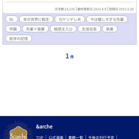
童顔平凡受け ムーンさんで先行投稿してます。 感想頂けたら嬉し
いです！
文字数 14,239
最終更新日 2023.4.8
登録日 2023.3.26
BL
本の世界に転生
元ヤンデレ夫
今は優しすぎる先輩
学園
先輩×後輩
鈍感主人公
生徒会長
執着
前世の記憶
1
件
&arche
TOP
公式漫画
書籍一覧
今後の刊行予定