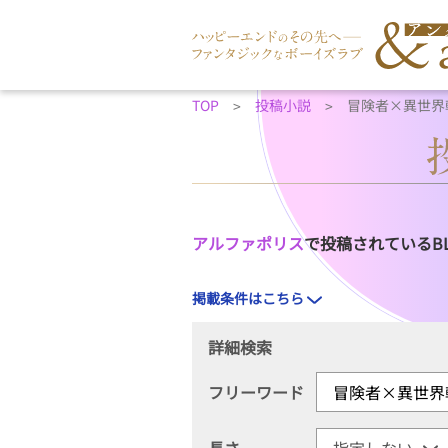
TOP
投稿小説
冒険者×異世界
アルファポリス
で投稿されているB
掲載条件はこちら
詳細検索
フリーワード
長さ