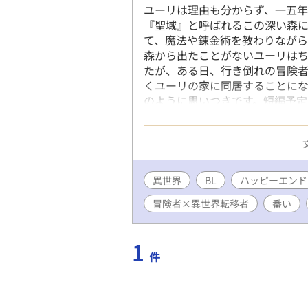
ユーリは理由も分からず、一五
『聖域』と呼ばれるこの深い森
て、魔法や錬金術を教わりなが
森から出たことがないユーリは
たが、ある日、行き倒れの冒険者
くユーリの家に同居することにな
のように思いつきです。短編予定
ったので長編に変更しますが、そ
わって、完結しました。読んでく
異世界
BL
ハッピーエンド
冒険者×異世界転移者
番い
1
件