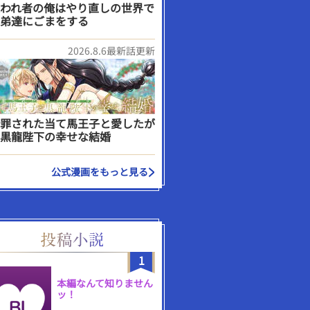
われ者の俺はやり直しの世界で
弟達にごまをする
2026.8.6最新話更新
罪された当て馬王子と愛したが
黒龍陛下の幸せな結婚
公式漫画をもっと見る
1
本編なんて知りません
ッ！