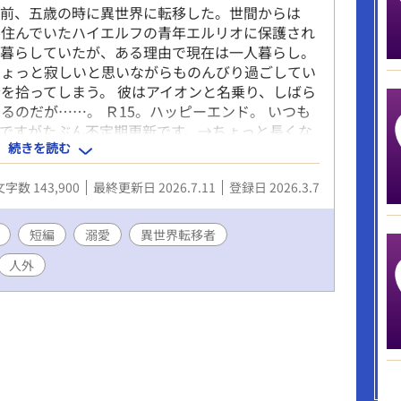
年前、五歳の時に異世界に転移した。世間からは
に住んでいたハイエルフの青年エルリオに保護され
ら暮らしていたが、ある理由で現在は一人暮らし。
ちょっと寂しいと思いながらものんびり過ごしてい
を拾ってしまう。 彼はアイオンと名乗り、しばら
るのだが……。 Ｒ15。ハッピーエンド。 いつも
ですがたぶん不定期更新です。→ちょっと長くな
続きを読む
んなに長くはならないと思います。 ※番外編も終
ださってありがとうございます！
文字数 143,900
最終更新日 2026.7.11
登録日 2026.3.7
短編
溺愛
異世界転移者
人外