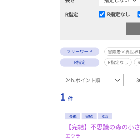
R指定なし
R指定
フリーワード
冒険者×異世界
R指定
R指定なし
1
件
長編
完結
R15
【完結】不思議の森の小
エウラ