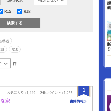
嫌
義
R15
R18
転移者
断
り
R15
R18
件
1
お気に入り : 1,449
24h.ポイント : 1,256
さな家
書籍情報