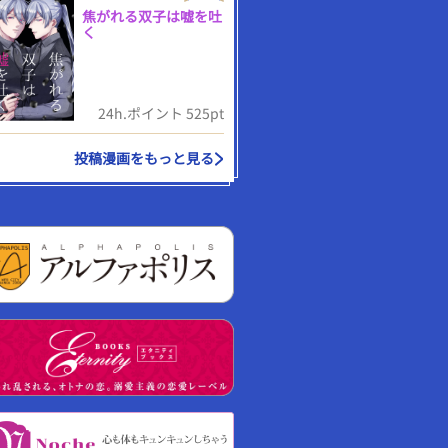
焦がれる双子は嘘を吐
く
24h.ポイント 525pt
投稿漫画をもっと見る