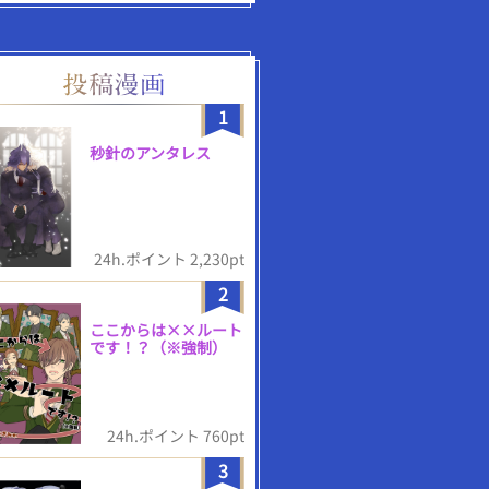
1
秒針のアンタレス
24h.ポイント 2,230pt
2
ここからは××ルート
です！？（※強制）
24h.ポイント 760pt
3