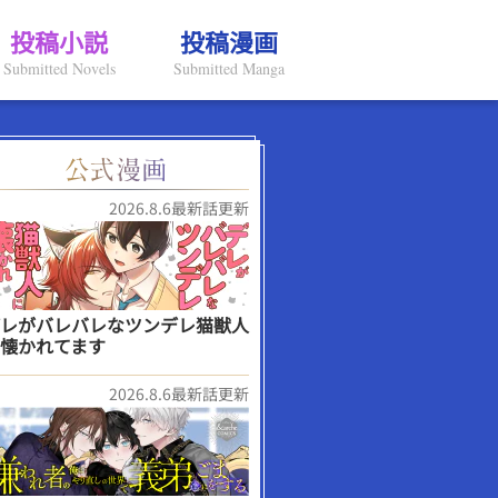
投稿小説
投稿漫画
Submitted Novels
Submitted Manga
2026.8.6最新話更新
レがバレバレなツンデレ猫獣人
懐かれてます
2026.8.6最新話更新