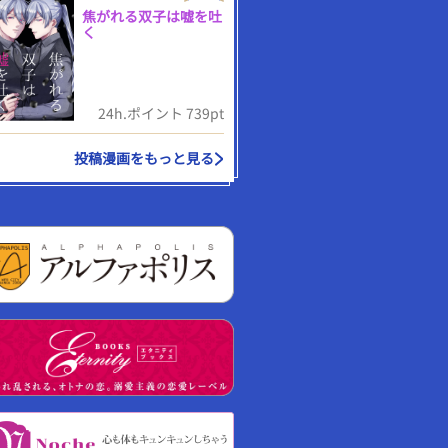
焦がれる双子は嘘を吐
く
24h.ポイント 739pt
投稿漫画をもっと見る