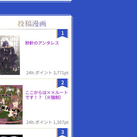
1
秒針のアンタレス
24h.ポイント 3,771pt
2
ここからは××ルート
です！？（※強制）
24h.ポイント 1,307pt
3