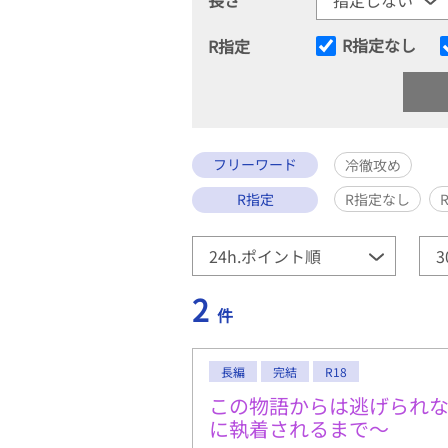
R指定なし
R指定
フリーワード
冷徹攻め
R指定
R指定なし
2
件
長編
完結
R18
この物語からは逃げられ
に執着されるまで〜