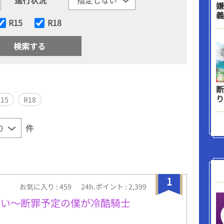
嫌
義
R15
R18
断
り
R15
R18
件
1
お気に入り : 459
24h.ポイント : 2,399
ない〜断罪予定の僕が冷酷騎士