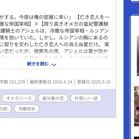
がする。今夜は俺の部屋に来い」 【亡き恋人を一
徹な帝国宰相】×【誇り高きオメガの皇妃警護騎
警護騎士のアシェルは、冷徹な帝国宰相・ルシアン
情を抱いていた。しかし、ルシアンの胸にあるの
に契りを交わした亡き恋人への消えぬ愛だけ。 実
い恋だったが、視察先の夜、アシェルは薬が効か
『ヒート』を発症してしまう。オメガの匂いに誘
続きを読む
ルシアンは、部下の体調管理のための「処置」と
アシェルを寝台へ押し倒した。 激しい律動に啼
ンの凶暴な熱に蕩かされていく肉体。 「二度と、
字数 191,239
最終更新日 2026.6.14
登録日 2026.5.16
麗な心を汚さない」と夜明けに懺悔し、完璧な騎
とするアシェルだったが、ルシアンは再び彼を夜
誘い――。 壊れるほどの抑制剤で本能を殺そうと
オメガバース
身分差の恋
片想い/一途
、愛なき瞳でオメガを貪り尽くす宰相の、淫らな
占欲
冷徹攻め
ス。