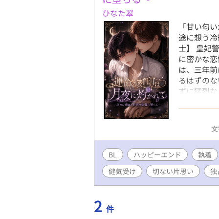
ひなた翠
「甘い匂い
途に想う冷
士】 皇妃
に密かな恋
は、三年前
るはずのな
ずに猛烈な
われ現れた
言い放ち、
き、ルシア
文
あの方の綺
士に戻ろう
BL
ハッピーエンド
の部屋へと
執着
する騎士と
健気受け
切ない片思い
独
執着ロマン
2
件