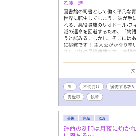
乙藤 詩
図書館の司書として働く平凡な
世界に転生してしまう。 彼が手
れる、悪役貴族のリオドール•フ
滅の運命を回避するため、「物
うと試みる。しかし、そこにはあ
に挑戦です！ 主人公がかなり辛
久しぶりの長編連載です。 感想
くお願いします！ 毎日0時更新。
文
BL
不憫受け
後悔する攻め
異世界
執着
長編
完結
R18
運命の刻印は月夜に灼か
に堕ちる〜