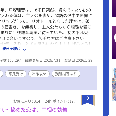
青年、戸塚理音は、ある日突然、読んでいた小説の
に入れた体は、主人公を虐め、物語の途中で断罪さ
ィリップだった。 リオドールとなった理音は、破
語の筋書き」を無視し、主人公たちから距離を置こ
まりにも残酷な現実が待っていた。 初の平凡受け
い目に合いますので、苦手な方はご注意下さい。
やお気に入り、とても励みになります！ ぜひよろし
続きを読む
字数 160,297
最終更新日 2026.7.31
登録日 2026.1.29
平凡受け
冷徹攻め
残酷描写あり
2
お気に入り : 314
24h.ポイント : 177
れて〜秘めた恋は、宰相の執着