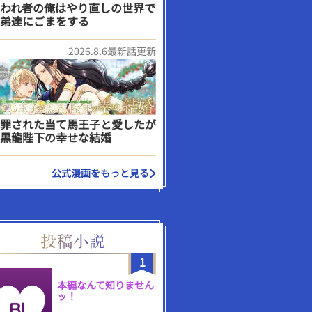
われ者の俺はやり直しの世界で
弟達にごまをする
2026.8.6最新話更新
罪された当て馬王子と愛したが
黒龍陛下の幸せな結婚
公式漫画をもっと見る
1
本編なんて知りません
ッ！