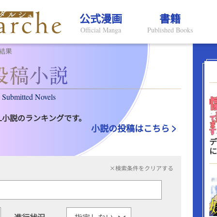
公式漫画
書籍
Official Manga
Published Books
結果
Submitted Novels
L小説のランキングです。
小説の投稿はこちら
デ
に
×検索条件をクリアする
進行状況