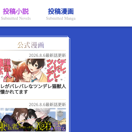
投稿小説
投稿漫画
Submitted Novels
Submitted Manga
2026.8.6最新話更新
レがバレバレなツンデレ猫獣人
懐かれてます
2026.8.6最新話更新