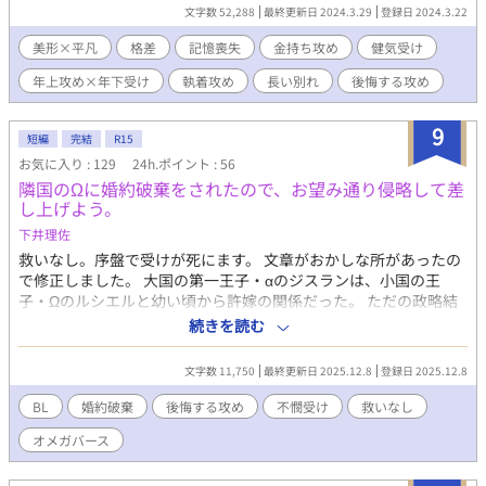
て、真紀人は上流階級の人間だった。二人の交流は傍目から見て
文字数 52,288
最終更新日 2024.3.29
登録日 2024.3.22
も異様で、最後に別れた日は、司にとっても悲しい記憶になって
いる。 先に卒業した真紀人と会うこともないまま司も高校を卒業
美形×平凡
格差
記憶喪失
金持ち攻め
健気受け
し九年が経った。 真紀人は会社を立ち上げ、若手社長として見事
年上攻め×年下受け
執着攻め
長い別れ
後悔する攻め
に成功している。司は恋を忘れられないまま、彼とは無縁の人生
を歩むが、突如として勤めていた会社が倒産し無職になってしま
う。 途方に暮れた司だが、偶然にも真紀人の会社から声をかけら
9
短編
完結
R15
れる。自分が真紀人と知り合いだと知らない社員は話を進め、と
お気に入り : 129
24h.ポイント : 56
うとう真紀人との面接に至ってしまう。 このままだとダメだ。な
隣国のΩに婚約破棄をされたので、お望み通り侵略して差
ぜなら自分たちの別れは最悪すぎる。追い返されるに決まってい
し上げよう。
る。顔面蒼白する司だが、真紀人の反応は違った。 「俺とお前が
ただの知り合いなのか？」 事故で記憶に障害を受けた真紀人は、
下井理佐
司を忘れていたのだ。 彼は言った。 「そんなわけがない」「もし
救いなし。序盤で受けが死にます。 文章がおかしな所があったの
そうなら俺は頭がおかしいな——……」 ⭐︎一言でも感想嬉しいで
で修正しました。 大国の第一王子・αのジスランは、小国の王
す。
子・Ωのルシエルと幼い頃から許嫁の関係だった。 ただの政略結
婚の相手であるとルシエルに興味を持たないジスランであった
続きを読む
が、婚約発表の社交界前夜、ルシエルから婚約破棄をするから受
け入れてほしいと言われる。 理由を聞くジスランであったが、ル
文字数 11,750
最終更新日 2025.12.8
登録日 2025.12.8
シエルはただ、 「必ず僕の国を滅ぼして」 それだけ言い、去って
いった。 社交界当日、ルシエルは約束通り婚約破棄を皆の前で宣
BL
婚約破棄
後悔する攻め
不憫受け
救いなし
言する。
オメガバース