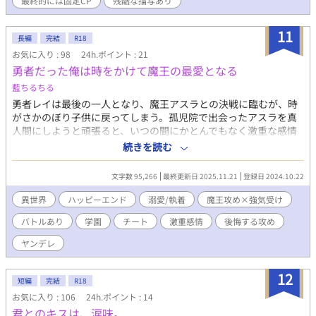
最終的には固定CP
残酷な描写あり
て 心ゆくまでお楽しみください という謎画面が表示されてい
た。 なんとか状況把握に努めようとする紫ことユニだが、周りに
いる仲間は元恋人の声そっくりな攻略キャラクターと、汚喘ぎん
11
長編
完結
R18
ほぉ系悪役顔中年カップルだった。 ……離れよう。 そう決意を新
お気に入り : 98
24h.ポイント : 21
たにしていたら、昔の屑系元彼も転生していて、あまり会いたく
勇者だった俺は時をかけて魔王の最愛となる
なかった肝心のヒロイン(♂)はチュートリアルセッ●スならぬ敗
北セッ●ス中(異種姦)だった。 この世界、本当に何なの！？ おま
藍ちるちる
けにスケベするまで出られない部屋で３Ｐとか、マジ勘弁してく
勇者レイは最後の一人となり、魔王アスラとの決戦に臨むが、時
れ！ 表紙絵はAI生成したものですが、ちょいちょい反逆にあい、
がさかのぼり子供に戻ってしまう。孤児院で出会ったアスラを真
一番マシなこれに落ち着きました。 そばかすがログアウトしてお
人間にしようと頑張ると、いつの間にかとんでもなく激重な感情
りますが、心の目で追加していただけると有難いです。
を抱かれていた話。執着魔王✕男前勇者。ヤンデレ。残酷な描写
続きを読む
あり。 別サイトに投稿していた内容を改稿。BL大賞に参加中。応
援いただけると喜びます。
文字数 95,266
最終更新日 2025.11.21
登録日 2024.10.22
異世界
ハッピーエンド
溺愛/執着
魔王攻め×強気受け
バトルあり
学園
チート
激重感情
後悔する攻め
ヤンデレ
12
短編
完結
R18
お気に入り : 106
24h.ポイント : 14
君とのキスは、涙味。