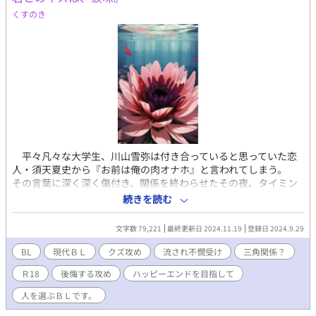
くすのき
平々凡々な大学生、川山雪弥は付き合っていると思っていた恋
人・須天夏史から『お前は俺の肉オナホ』と言われてしまう。
その言葉に深く深く傷付き、関係を終わらせたその夜、タイミン
グ悪く腹痛に倒れて入院。二週間の療養を経て退院後はボロアパ
続きを読む
ートから、かつての級友(現イケメン)上白垣秋麿とのちょっと普
通でない同居生活をスタートさせる。 そして夏休みを終え、未
文字数 79,221
最終更新日 2024.11.19
登録日 2024.9.29
だ断ち切りがたい恋心に無理矢理蓋をして過ごしていた雪弥だ
が、今度は何故か関係を終わらせた筈の夏史が寄ってくるように
BL
現代ＢＬ
クズ攻め
流され不憫受け
三角関係？
なってに……。 今更付き合いたいなんてきっとまた僕を玩具に
Ｒ18
後悔する攻め
ハッピーエンドを目指して
して仲間内で笑いものにしたいんだろう。何を言っても信じない
受ＶＳ遅れて恋心に気付いてこれからは心を入れ替えて大事にす
人を選ぶＢＬです。
るから信じてほしいのに酷い事をしすぎて、なりふり構わず求愛