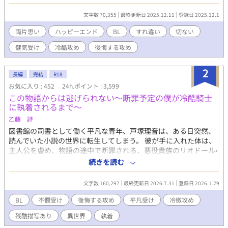
わかっていた。 それでもあなたのそばにいさせてほしい。どうせ
すぐにいなくなる。それまでの間、一緒にいられたら充分だ
文字数 70,355
最終更新日 2025.12.11
登録日 2025.12.1
——。 健気オメガの切ない献身愛ストーリー！
両片思い
ハッピーエンド
BL
すれ違い
切ない
健気受け
冷酷攻め
後悔する攻め
2
長編
完結
R18
お気に入り : 452
24h.ポイント : 3,599
この物語からは逃げられない〜断罪予定の僕が冷酷騎士
に執着されるまで〜
乙藤 詩
図書館の司書として働く平凡な青年、戸塚理音は、ある日突然、
読んでいた小説の世界に転生してしまう。 彼が手に入れた体は、
主人公を虐め、物語の途中で断罪される、悪役貴族のリオドール•
フィリップだった。 リオドールとなった理音は、破滅の運命を回
続きを読む
避するため、「物語の筋書き」を無視し、主人公たちから距離を
置こうと試みる。しかし、そこにはあまりにも残酷な現実が待っ
文字数 160,297
最終更新日 2026.7.31
登録日 2026.1.29
ていた。 初の平凡受けに挑戦です！ 主人公がかなり辛い目に合い
ますので、苦手な方はご注意下さい。 久しぶりの長編連載です。
BL
不憫受け
後悔する攻め
平凡受け
冷徹攻め
感想やお気に入り、とても励みになります！ ぜひよろしくお願い
残酷描写あり
異世界
執着
します！ 毎日0時更新。