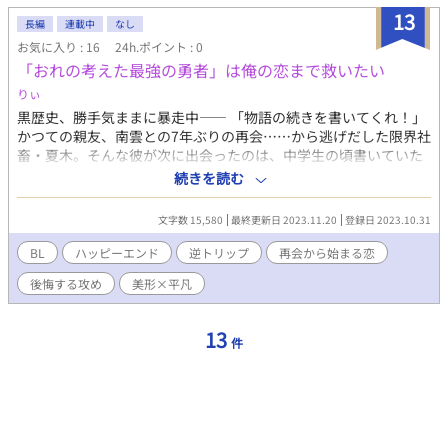
しても警戒されるだけの攻のお話。だけど結局はよりを戻しま
13
す。
長編
連載中
なし
お気に入り : 16
24h.ポイント : 0
「おれの考えた最強の勇者」は俺の恋まで救いたい
りぃ
黒歴史、勝手気ままに暴走中―― 「物語の続きを書いてくれ！」
かつての親友、南雲との7年ぶりの再会……から逃げだした限界社
畜・夏木。そんな彼が次に出会ったのは、中学生の頃書いていた
オリジナルの物語に登場するキャラクター・レオだった。冒険の
続きを読む
仲間・ソウを救うため、夏木に未完の物語の続きを書かせようと
逆異世界トリップをしてきたレオ。 でも、痛い青春と苦い恋心の
文字数 15,580
最終更新日 2023.11.20
登録日 2023.10.31
思い出を呼び覚ます……「黒歴史」の最たる象徴であるその物語
のつづきなんて、書ける気がしなくて――あの頃の「一番大好
BL
ハッピーエンド
逆トリップ
再会から始まる恋
き」が全部黒歴史になった男の話。 「だから、もう……いい加
後悔する攻め
美形×平凡
減、あいつのこと好きなのやめたいんだってば」 ―― 過去主人公
の夢を折ったポンコツヒーロー×元ドリーマーな限界リーマン
13
件