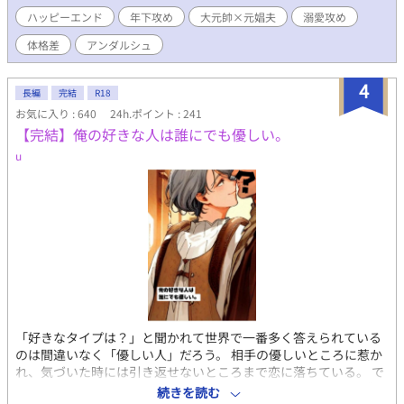
ない。魔族の血を引くロイは人間から畏怖を大いに集めながら
ハッピーエンド
年下攻め
大元帥×元娼夫
溺愛攻め
も、大将として国防戦争に打ち勝ち、たった二十九歳で大元帥と
して全軍のトップに立っている。 その元帥命令の内容というの
体格差
アンダルシュ
は、五年前に最愛の妻を亡くしたロイを、魔族への本能的な恐怖
を感じないサラが慰めろというものだった。 ロイは妻であるリ
4
ネ・オークランスを亡くし、悲しみに苛まれている。あまりの辛
長編
完結
R18
さで『奥様』に関する記憶すら忘却してしまったらしい。半ば強
お気に入り : 640
24h.ポイント : 241
引にロイの元へ連れていかれるサラは、彼に己を『サラ』と名乗
【完結】俺の好きな人は誰にでも優しい。
る。だが、 ——「失せろ。お前のような娼夫など必要としていな
u
い」 噂通り冷酷なロイの口からは罵詈雑言が放たれた。ロイは穢
らわしい娼夫を睨みつけ去ってしまう。使者らは最愛の妻を亡く
したロイを憐れむばかりで、まるでサラの様子を気にしていな
い。 誰も、サラこそが五年前に亡くなった『奥様』であり、最愛
のその人であるとは気付いていないようだった。 しかし、最大の
問題は元夫に存在を忘れられていることではない。 サラが未だに
ロイを愛しているという事実だ。 仕方なく、『恋愛感情抹消魔
法』を己にかけることにするサラだが——…… ☆お読みくださり
ありがとうございます。良ければ感想などいただけるとパワーに
なります！
「好きなタイプは？」と聞かれて世界で一番多く答えられている
のは間違いなく「優しい人」だろう。 相手の優しいところに惹か
れ、気づいた時には引き返せないところまで恋に落ちている。 で
も次第に気付くのだ。誰だってみんな「優しい人」ではなく「"自
続きを読む