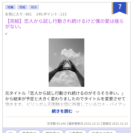
だと名乗る、公爵令嬢オディーヌからの壮絶な虐めだった。 虐め
7
に必死に耐える中、新しい命を授かり希望を見出したルディアだ
短編
完結
R18
ったが、日に日に苛烈さを増すオディーヌの虐めに、とうとう耐
お気に入り : 861
24h.ポイント : 113
えきれなくなったルディアは、湖に身を投げてしまう。 冷たい湖
【完結】恋人から試し行動され続けるけど僕の愛は揺ら
に沈んでいくルディア。 静かに湖の底で息絶えてしまったルディ
がない。
アに、どこからか不思議な声が聞こえてくる。 『ルディア、辛か
u
ったね。ねえ、君がいなくなった後の公爵家がどうなるか見てご
らん。そしてもう一度、自分で選ぶんだ』 誰⋯？ 何を選ぶの⋯？
そう思った瞬間、ルディアの魂はバウアー公爵家の屋敷に引き戻
されていた。 後悔する寡黙な公爵フィンセントと、運命に翻弄さ
れる男爵ルディア。ルディアを密かに想う親友アイクも絡み、そ
れぞれのハッピーエンドへと向かう。 男性妊娠可能な世界です。
主人公が虐められるのを書くのは胸が痛みますが、最後は幸せに
したいです。 Rシーンは話の流れで触れる程度ですが、一応※付
けます。 2~3日に1話更新する予定ですが、筆の進みが悪い時は不
定期になるかもしれません。(¯―¯٥) なにぶん素人の趣味で書い
ておりますので、気長に待って頂けたらと思います。 ※画像は
元タイトル『恋人から試し行動され続けるのがそろそろ辛い。』
picrewさんよりお借りしました。 Xアカウント(@wawawa_o_o_)
から結末が予定と大きく変わりましたのでタイトルを変更させて
頂きます。 ビリンガム王国騎士団に所属しているロナ・バイアッ
トとウォーレン・コークは、騎士学校時代に寮の同室をきっかけ
続きを読む
に恋人同士となり2年半が経つ。 ロナは騎士団にはあまり向かな
い小柄な体型だったがウォーレンと同じ職場にいたくてひたすら
文字数 95,646
最終更新日 2025.10.31
登録日 2025.10.15
努力していた。 大好きなウォーレンと恋人同士になれて幸せな
日々かと思いきや、ロナはウォーレンからたびたび試し行動のよ