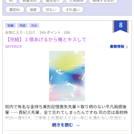
BL
執着攻め
健気受け
三角関係
後悔する攻め
うなものをされていた。 飲み会に行ったりロナの前でご令嬢と親
濃密BL
溺愛
切ない
すれ違い
しげに話していたり…そのたびに指摘すると「嫌なら別れる？」
と聞かれる。毎回「愛してるから別れないよ」と答えていたロ
ナ。しかし試し行動をされるたびに何かが確実にすり減ってい
8
短編
完結
R18
く。 そこへ留学していたという幼少時代の学友でありビリンガム
お気に入り : 1,517
24h.ポイント : 106
王国第三王子のカーティス・ビリンガムが帰国し、ロナの現状を
【完結】１億あげるから俺とキスして
知ると……。 完結しました！ありがとうございました！
SKYTRICK
書籍情報
校内で有名な金持ち美形記憶喪失先輩×取り柄のない平凡鈍感後
輩 ——真紀人先輩、全て忘れてしまったんですね 司の恋は高校時
代の一度だけ。二学年上の真紀人とは一年にも満たない交流だっ
たけれど、それでも司は真紀人への恋を忘れられずにいた。 名門
続きを読む
私立校に生活を切り詰めながら通っていた一般家庭の司とは違っ