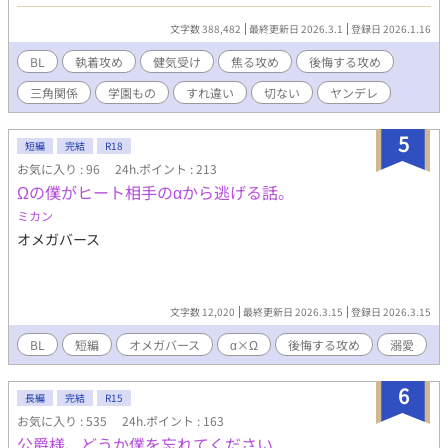
分だけに"優しい人」が好きなのだと。 ロランは、"誰にでも優し
い男"、フィリオンに恋をしてしまい、地獄のような日々に身を焼
文字数 388,482
最終更新日 2026.3.1
登録日 2026.1.16
かれていた。 そんなとある日「この恋、捨てたいな…」と溢した
ら「それ、捨てようとすんの、やめてくんね？オレ、あんたがア
BL
執着攻め
健気受け
焦る攻め
後悔する攻め
イツを見る視線に興奮すっからさ」と遊び人で有名な男、ヒュー
三角関係
学園もの
すれ違い
切ない
ヤンデレ
ゴに言われる。 彼は、自分を好きな人間には興味がなく、別の誰
かに恋い焦がれている人間の目が好きな変態らしい。 そんな身勝
手な遊び人とちょくちょく話すようになってからというもの、フ
5
短編
完結
R18
ィリオンの様子はどんどんおかしくなっていく。 恋を捨てたい男
お気に入り : 96
24h.ポイント : 213
と、恋を捨てるなと言う男と、優しさが狂い始めていく男の話。
Ωの僕がヒート相手のαから逃げる話。
※作者の意思ではなくキャラの意思で結末が決まります。ご要望
は受け付けられませんのでどちらとくっついても美味しいと思う
ミカン
方のみお読みください。 ※中世ヨーロッパ風学園ものです。 ※他
オメガバース
サイトにも掲載中。
文字数 12,020
最終更新日 2026.3.15
登録日 2026.3.15
BL
短編
オメガバース
α×Ω
後悔する攻め
溺愛
6
長編
完結
R15
お気に入り : 535
24h.ポイント : 163
公爵様、どうか僕を忘れてください