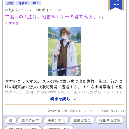
10
長編
連載中
R18
お気に入り : 675
24h.ポイント : 49
二度目の人生は、地雷ＢＬゲーの当て馬らしい。
くすのき
夕方のクリスマス。 恋人の為に買い物に出た佐竹 紫は、行きつ
けの喫茶店で恋人の浮気現場に遭遇する。 すぐさま携帯端末で別
れを告げ、帰宅した家の中で今度は、恋人からのプレゼント(ＢＬ
ゲーム)を見つけてしまう。 『あとで一緒にプレイしよう』 その
続きを読む
文面に怒りを覚え、床に投げつけた次の瞬間、紫は意識を失って
しまう。 そして次に目を覚ました先では、 おめでとうございま
文字数 283,598
最終更新日 2024.9.14
登録日 2024.3.24
す。 前世の記憶を取り戻しました。 貴男にとっては、地雷の
BLゲーム 『Bind』の世界へようこそ。 当て馬キャラではあ
BL
異世界転生
美形×平凡
異種姦あり
後悔する攻め
りますが、 どうか二回目の人生を ユニ・アーバレンストとし