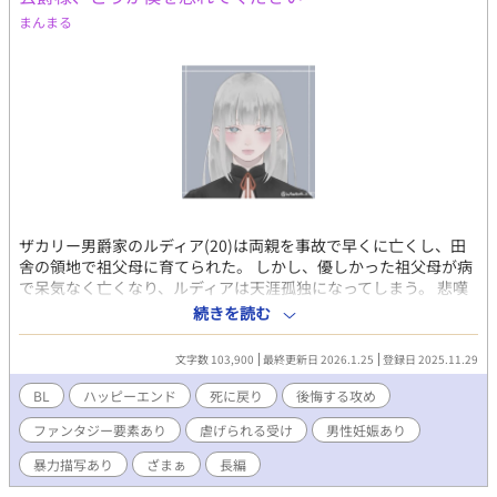
まんまる
ザカリー男爵家のルディア(20)は両親を事故で早くに亡くし、田
舎の領地で祖父母に育てられた。 しかし、優しかった祖父母が病
で呆気なく亡くなり、ルディアは天涯孤独になってしまう。 悲嘆
に暮れるルディアだったが、傍で寄り添い慰めてくれたのは、領
続きを読む
地の親友アイクだった。 次第に元気を取り戻したルディアだった
が、そんなルディアの元に突然王命を記した書簡が届く。 そこに
文字数 103,900
最終更新日 2026.1.25
登録日 2025.11.29
記されていたのは、バウアー公爵家当主フィンセント(25)との婚
姻だったが、その理由にルディアは驚く。 『この婚姻は«神の愛
BL
ハッピーエンド
死に戻り
後悔する攻め
し子»ルディアをバウアー公爵家で保護し、その血を絶やさぬよう
ファンタジー要素あり
虐げられる受け
男性妊娠あり
にする為である』 手紙の内容はにわかには信じ難いものだった
が、王命に背くことはできず、ルディアは仕方なく王都に向か
暴力描写あり
ざまぁ
長編
う。 そんなルディアを待っていたのは、フィンセントの元婚約者