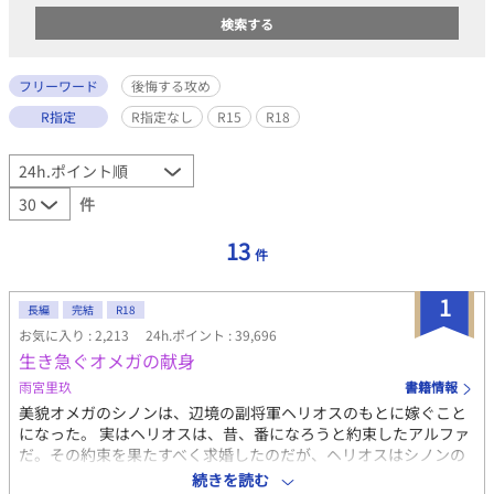
フリーワード
後悔する攻め
R指定
R指定なし
R15
R18
件
13
件
1
長編
完結
R18
お気に入り : 2,213
24h.ポイント : 39,696
生き急ぐオメガの献身
雨宮里玖
書籍情報
美貌オメガのシノンは、辺境の副将軍ヘリオスのもとに嫁ぐこと
になった。 実はヘリオスは、昔、番になろうと約束したアルファ
だ。その約束を果たすべく求婚したのだが、ヘリオスはシノンの
ことなどまったく相手にしてくれない。 こうなることは最初から
続きを読む