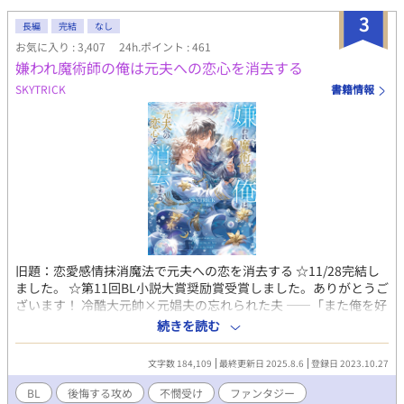
3
長編
完結
なし
お気に入り : 3,407
24h.ポイント : 461
嫌われ魔術師の俺は元夫への恋心を消去する
SKYTRICK
書籍情報
旧題：恋愛感情抹消魔法で元夫への恋を消去する ☆11/28完結し
ました。 ☆第11回BL小説大賞奨励賞受賞しました。ありがとうご
ざいます！ 冷酷大元帥×元娼夫の忘れられた夫 ——「また俺を好
きになるって言ったのに、嘘つき」 元娼夫で現魔術師であるエデ
続きを読む
ィことサラは五年ぶりに祖国・ファルンに帰国した。しかし暫し
の帰郷を味わう間も無く、直後、ファルン王国軍の大元帥である
文字数 184,109
最終更新日 2025.8.6
登録日 2023.10.27
ロイ・オークランスの使者が元帥命令を掲げてサラの元へやって
くる。 ロイ・オークランスの名を知らぬ者は世界でもそうそうい
BL
後悔する攻め
不憫受け
ファンタジー