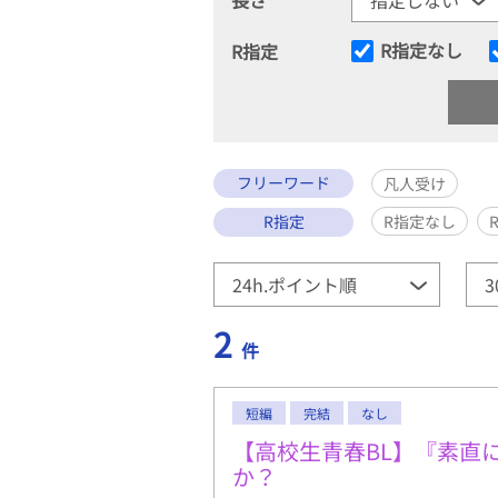
R指定なし
R指定
フリーワード
凡人受け
R指定
R指定なし
2
件
短編
完結
なし
【高校生青春BL】『素直
か？