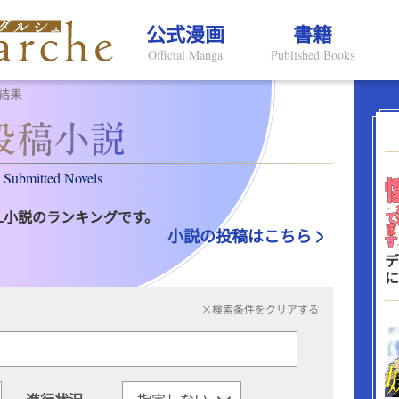
公式漫画
書籍
Official Manga
Published Books
結果
Submitted Novels
L小説のランキングです。
小説の投稿はこちら
デ
に
×検索条件をクリアする
進行状況