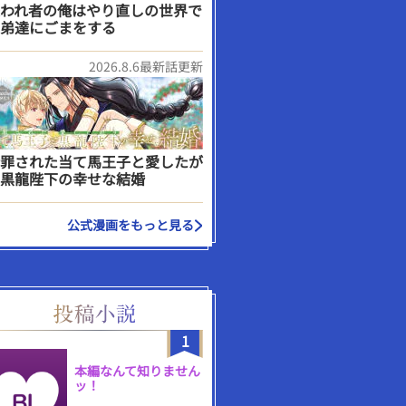
われ者の俺はやり直しの世界で
弟達にごまをする
2026.8.6最新話更新
罪された当て馬王子と愛したが
黒龍陛下の幸せな結婚
公式漫画をもっと見る
1
本編なんて知りません
ッ！