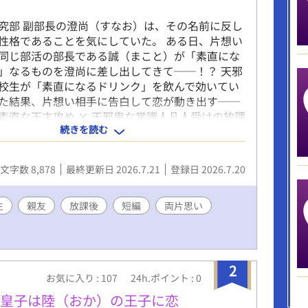
究部 副部長の澄尚（すなお）は、その名前に反し
性格であることを気にしていた。 ある日、片想い
同じ部活の部長である誠（まこと）が「素直にな
」なるものを澄尚に差し出してきて──！？ 天邪
校生が「素直になるドリンク」を飲んで効いてい
た結果、片想い相手に告白して恋が動き出す──
素直な天才攻め × 天邪鬼な常識人凡人受けの放課
続きを読む
ンラブ！ 【攻め】誠（まこと） 高3。オカルト研
。 真面目で天才だが、素直であるが故に騙されやす
ある。 頭の良さから距離を取られることが多く、
文字数 8,878
最終更新日 2026.7.21
登録日 2026.7.20
り多くない。 【受け】澄尚（すなお） 高3。オカ
 副部長。 自分の名前と自身の性格にギャップを感
年々天邪鬼になっていってしまっている自覚があ
生
親友
放課後
短編
両片思い
て凡人だが、常識人であり他人をフラットに見るタ
2
お気に入り : 107
24h.ポイント : 0
魚皇子は陸（おか）の王子に恋