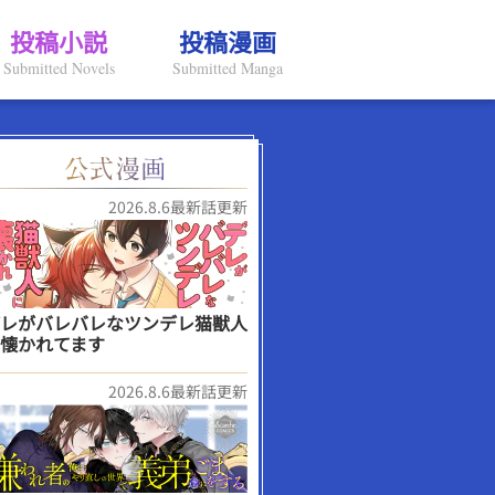
投稿小説
投稿漫画
Submitted Novels
Submitted Manga
2026.8.6最新話更新
レがバレバレなツンデレ猫獣人
懐かれてます
2026.8.6最新話更新