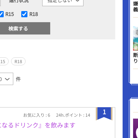
嫌
義
R15
R18
断
り
R15
R18
件
1
お気に入り : 6
24h.ポイント : 14
になるドリンク』を飲みます