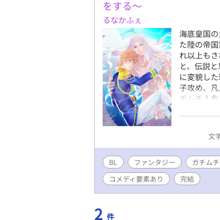
をする～
るなかふぇ
海底皇国の
た陸の帝国
れ以上もさ
と、伝説と
に変貌した
子攻め、凡
チムチ人魚
似ているの
すが、一応
幸いです。
文字
１５残酷シ
BL
ファンタジー
ガチムチ
コメディ要素あり
完結
2
件