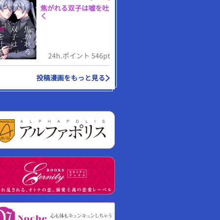
焦がれる双子は嘘を吐
く
24h.ポイント 546pt
投稿漫画をもっと見る