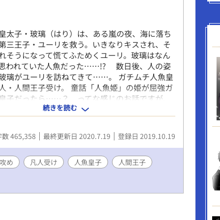
皇太子・玻璃（はり）は、ある嵐の夜、海に落ち
第三王子・ユーリを救う。いきなりキスされ、そ
れそうになって慌てふためくユーリ。玻璃はなん
思われていた人魚だった……!? 数日後、人の姿
玻璃がユーリを訪ねてきて……。 ガチムチ人魚皇
人・人間王子受け。 童話「人魚姫」の姫が屈強ガ
皇子だったら……？ ってな感じのお話ですが、
続きを読む
は冒頭だけだと思われます。 コメディ部分多めで
シリアスストーリー。お楽しみいただけましたら
 ※Ｒ１８シーンには、サブタイトルに（※）、Ｒ
数 465,358
最終更新日 2020.7.19
登録日 2019.10.19
ーンには（※※）をつけていきます。
攻め
凡人受け
人魚皇子
人間王子