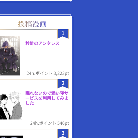
1
秒針のアンタレス
24h.ポイント 3,223pt
2
眠れないので添い寝サ
ービスを利用してみま
した
24h.ポイント 546pt
3