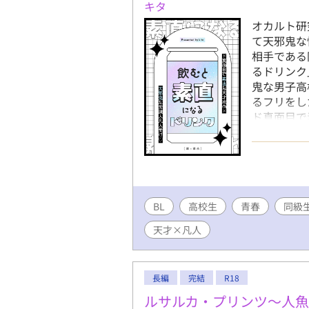
キタ
オカルト研
て天邪鬼な
相手である
るドリンク
鬼な男子高
るフリをし
ド真面目で
後もだキュ
究部 部長
いところが
友達があま
ルト研究部
BL
高校生
青春
じており、
同級
る。 至っ
天才×凡人
イプ。
長編
完結
R18
ルサルカ・プリンツ～人