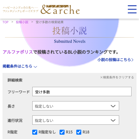
TOP
投稿小説
受け多数の検索結果
Submitted Novels
アルファポリス
で投稿されているBL小説のランキングです。
小説の投稿はこちら
掲載条件はこちら
×検索条件をクリアする
詳細検索
フリーワード
長さ
進行状況
R指定
R指定なし
R15
R18