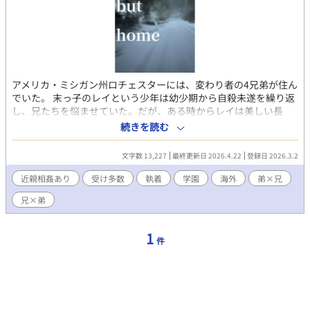
アメリカ・ミシガン州ロチェスターには、変わり者の4兄弟が住ん
でいた。 末っ子のレイという少年は幼少期から自殺未遂を繰り返
し、兄たちを悩ませていた。だが、ある時からレイは美しい長
男、モーガンへの恋心の芽生えをきっかけに、遅れながらも自我
続きを読む
を得ていく。 16歳のレイは、地元の治安の悪い高校に通いなが
ら、レイは美少年たちを籠絡し、心の穴を埋める生活を送る。そ
文字数 13,227
最終更新日 2026.4.22
登録日 2026.3.2
うしているうちに、モーガンのレイへの束縛は強まってい
き･･････。 〜キャラ紹介〜 レイ 16歳。この話の主人公。兄弟の
近親相姦あり
受け多数
執着
学園
海外
弟×兄
四男。気ままでマイペース。感情の起伏が薄く、自殺願望があ
兄×弟
る。美少年が好き。モーガンのことはもっと好き。レイと関わっ
た美男子は尽く不幸になる。 モーガン 長男。34歳だが29歳と言
い張り、一生婚活している。両親の代わりに弟3人を育て上げた元
1
件
ヤングケアラー。ベンチャーの社長だが汚職を繰り返している。
ギルバート 次男。32歳。モーガンの影に隠れて育った。重度のコ
ミュ障だが家だと饒舌。エログロ小説家。腸詰屋でアルバイトし
ている。風呂キャン常習犯。 ロラン 三男。24歳。陽キャで女誑
し。兄2人と違って楽観的。無職。ナイトクラブに通っては朝帰り
している。 アイリン 16歳。レイの友達。ブロンドの勝気な美少