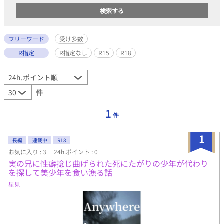
フリーワード
受け多数
R指定
R指定なし
R15
R18
件
1
件
1
長編
連載中
R18
お気に入り : 3
24h.ポイント : 0
実の兄に性癖捻じ曲げられた死にたがりの少年が代わり
を探して美少年を食い漁る話
星見