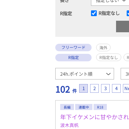
R指定なし
R指定
フリーワード
海外
R指定
R指定なし
102
1
2
3
4
N
件
長編
連載中
R18
年下イケメンに甘やかされ
波木真帆