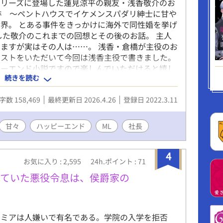
シリーズに登場した蓮見涼平の親友・浅香敬介のお
跡 〜ペントハウスでイケメンスパダリ紳士に甘や
界。 とある事件をきっかけに海外で同性婚を挙げ
した敬介のこれまでの回想とその後のお話。 主人
ますが実はその人は……。 浅香・倉橋が主役のお
エストをいただいて今回は浅香主役で書きました。
ピーエンド小説ですので楽しんでいただけると嬉し
続きを読む
。 ちょこっとタイトル短くしました。
字数 158,469
最終更新日 2026.4.26
登録日 2022.3.11
甘々
ハッピーエンド
ML
社長
4
お気に入り : 2,595
24h.ポイント : 71
していた悪役令息は、侯爵家の
ルミアは人嫌いで有名である。学院の入学を拒否