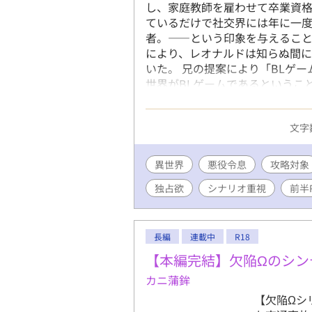
し、家庭教師を雇わせて卒業資
ているだけで社交界には年に一
者。――という印象を与えるこ
により、レオナルドは知らぬ間に
いた。 兄の提案により「BLゲ
世界がBLゲームであるというこ
して、長兄が海外出張の為、伯
ッドがサザンクロス侯爵家の嫡
文字数
娠させたという手紙が届き、条
になってしまう。借金を回避する
ンライトノベルズにも投稿をして
異世界
悪役令息
攻略対象
描写を含むことがあります。(11/3
独占欲
シナリオ重視
前半
第二部→外伝4に変更しました。
長編
連載中
R18
【本編完結】欠陥Ωのシン
カニ蒲鉾
【欠陥Ωシ