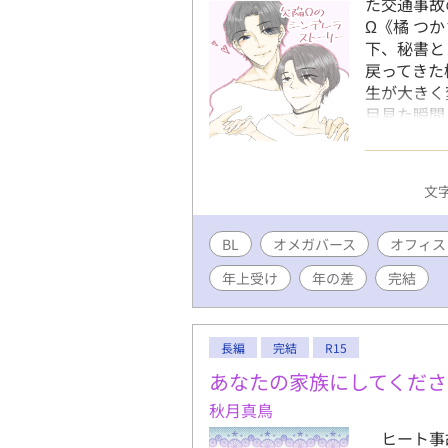
た交通事故
Ω《橘 つ
下、秘書と
戻ってきた
生が大きく
目見た瞬間
宣言までし
信の無い卑
ックαから
文字
くらい溺愛
ちの欠陥Ω
BL
オメガバース
ダリα(21
オフィス
ラストーリ
年上受け
年の差
完結
【第3章】
陥Ωの淫ら
長編
完結
R15
あなたの家族にしてくださ
秋月真鳥
ヒート事