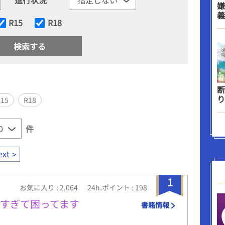
嫌
義
R15
R18
断
り
R15
R18
件
ext
1
お気に入り : 2,064
24h.ポイント : 198
すぎて困ってます
書籍情報