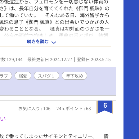
の後遺症から、フェロモンを一切感じない体質の
かさ》は、長年自分を育ててくれた《御門 楓珠》の
して働いていた。 そんなある日、海外留学から
楓珠の息子《御門 楓真》との出会いでつかさの人
変わることとなる。 楓真は初対面のつかさを一
、公衆の面前で抱きしめ、運命の番と呼び、結婚
続きを読む
てきたのだった―― 欠陥だらけの自分に全く自
屈Ωが、自分を運命と呼ぶ年下イケメンハイスペ
好き好き大好き絶対幸せにする、と溺れてしまう
数 129,144
最終更新日 2024.12.27
登録日 2023.5.15
されるシンデレララブストーリー 【受け】施設育
(28) 【攻め】受け溺愛至上主義ハイスペックスパ
) 《欠陥Ωシリーズ》 【第1章】「欠陥Ωのシンデレ
ラブ
溺愛
スパダリ
年下攻め
ー」 【第2章】「欠陥Ωのマタニティストーリー」
「欠陥Ωのオフィスラブストーリー」 【SS】「欠
な記録」
6
お気に入り : 106
24h.ポイント : 63
い
故で番ってしまったサイモンとティエリー。 情