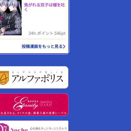
焦がれる双子は嘘を吐
く
24h.ポイント 546pt
投稿漫画をもっと見る