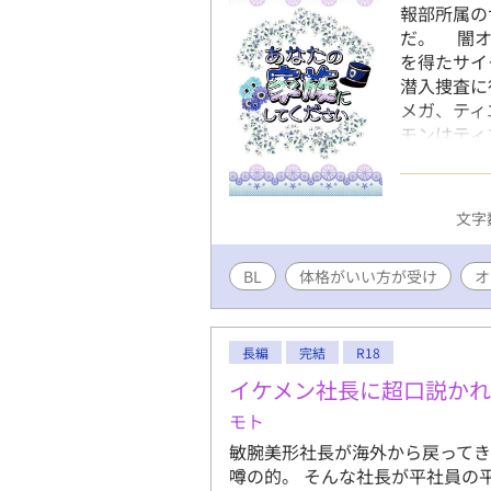
報部所属の
だ。 闇オ
を得たサイ
潜入捜査に
メガ、ティ
モンはティ
ェロモンに
用の抑制剤
がほとんど
文字数
た。 それ
サイモンは
BL
体格がいい方が受け
イモンはテ
オ
てしまう。
てしまう。
とティエリ
長編
完結
R18
家族になる
イケメン社長に超口説か
※奇数話が
モト
タ、ムーン
す。
敏腕美形社長が海外から戻って
噂の的。 そんな社長が平社員の