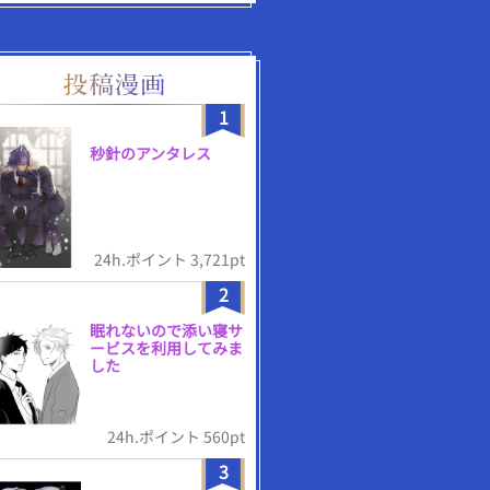
1
秒針のアンタレス
24h.ポイント 3,721pt
2
眠れないので添い寝サ
ービスを利用してみま
した
24h.ポイント 560pt
3