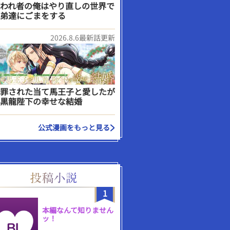
われ者の俺はやり直しの世界で
弟達にごまをする
2026.8.6最新話更新
罪された当て馬王子と愛したが
黒龍陛下の幸せな結婚
公式漫画をもっと見る
1
本編なんて知りません
ッ！