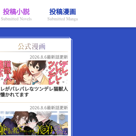
投稿小説
投稿漫画
Submitted Novels
Submitted Manga
2026.8.6最新話更新
レがバレバレなツンデレ猫獣人
懐かれてます
2026.8.6最新話更新