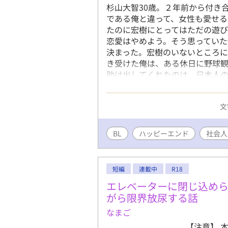
杉山大智30歳。２年前から付き
である俺と違って、女性も愛せ
たのに宏樹にとってはただの遊
恋愛はやめよう。そう思ってい
決まった。宏樹のいないところ
き受けた俺は、ある休日に野球
助け出してくれたのは、日本人の
てしまった童顔な30歳会社員と
25歳の年下攻めカップルのイチ
文
れたのに幸せすぎて怖いんですけ
てます』のスピンオフのようなお
す♡ R18には※つけます。
BL
ハッピーエンド
社会人
短編
連載中
R18
エレベーターに閉じ込め
がら限界放尿する話
なまご
【注意】 