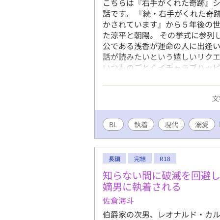
こちらは『右手がくれた奇跡』
話です。 『続・右手がくれた奇
かされています』から５年後の世
た涼平と朝陽。 その挙式に参列
公である浅香が運命の人に出逢い
話が読みたいという嬉しいリク
いつものごとくイチャラブハッ
いです♡ R１８には※つけます
文
BL
執着
現代
溺愛
長編
完結
R18
知らない間に破滅を回避
嫡男に執着される
佐倉海斗
伯爵家の次男、レオナルド・カ