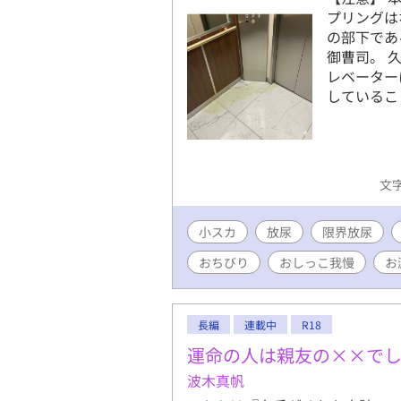
プリングは
の部下であ
御曹司。 
レベーター
しているこ
文字
小スカ
放尿
限界放尿
おちびり
おしっこ我慢
お
長編
連載中
R18
運命の人は親友の××で
波木真帆