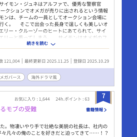
サイモン・ジュネはアルファで、優秀な警察官
ークションでオメガが売りに出されるという情報
モンは、チームの一員としてオークション会場に
行く。 そこで出会った長身で逞しくも美しいオ
エリー・クルーゾーのヒートにあてられて、サイ
エリーと番ってしまう。 サイモンはオメガのフ
続きを読む
強い体質で、強い抑制剤も服用していたし、緊急
も打っていた。 対するティエリーはフェロモン
感じられないくらいフェロモンの薄いオメガだっ
 121,004
最終更新日 2025.11.25
登録日 2025.10.29
なのに、なぜ。 番にしてしまった責任を取って
ティエリーと結婚する。 一緒に過ごすうちにサ
ィエリーの物静かで寂しげな様子に惹かれて愛し
メガバース
海外ドラマ風
 ティエリーの方も誠実で優しいサイモンを愛し
しかし、サイモンは責任感だけで自分と結婚した
7
ーは思い込んで苦悩する。 すれ違う運命の番が
お気に入り : 1,644
24h.ポイント : 63
までの海外ドラマ風オメガバースBLストーリー。
れるモブの受難
書籍情報
攻め視点で、偶数話が受け視点です。 ※エブリス
ライトノベルズ、ネオページにも掲載していま
きた。物凄いやり手で壮絶な美貌の社長は、社内の
平々凡々の俺のことを好きだと迫ってきて……！？