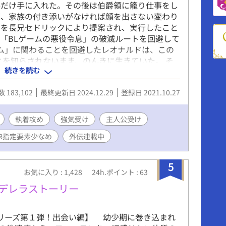
格だけ手に入れた。その後は伯爵領に籠り仕事をし
度、家族の付き添いがなければ顔を出さない変わり
とを長兄セドリックにより提案され、実行したこと
「BLゲームの悪役令息」の破滅ルートを回避して
ーム」に関わることを回避したレオナルドは、この
とを知らされないまま、のんきに生きていた。 そ
続きを読む
爵領を離れている時に事件は起きた。弟のアルフレ
男、ジェイド・サザンクロスの婚約者を寝取り、妊
 183,102
最終更新日 2024.12.29
登録日 2021.10.27
件に応じなければ伯爵家は莫大な借金を背負うこと
為にジェイドを説得しようとするが……。 ※ムー
います。 ※R指定の要素には一部強引な言動等の
執着攻め
強気受け
主人公受け
 注意事項 追記) ※11/30 本編完結しました。 ※
R指定要素少なめ
外伝連載中
5
お気に入り : 1,428
24h.ポイント : 63
デレラストーリー
リーズ第１弾！出会い編】 幼少期に巻き込まれ