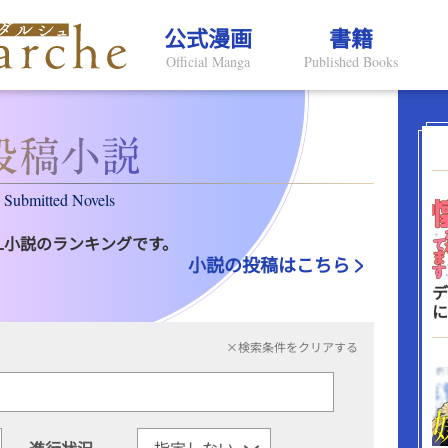
公式漫画
書籍
Official Manga
Published Books
Submitted Novels
L小説のランキングです。
小説の投稿はこちら
デ
に
×検索条件をクリアする
進行状況