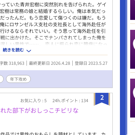
合っていた青井宏樹に突然別れを告げられた。ゲイ
る宏樹は常務の娘と結婚するらしい。俺は本気だっ
びだったんだ。もう恋愛して傷つくのは嫌だ。もう
た俺にロサンゼルス支社の支社長として海外赴任が
に行けるならそれでいい。そう思って海外赴任を引
観戦に出かけた。そこでナンパされてしまった俺を
逞しい男性で……。 恋人に振られ恋に臆病になっ
続きを読む
そんな彼を甘々に溺愛してくる同じ日本人の会社員
ャラブハッピーエンド小説です。 『婚約者に裏切ら
字数 318,963
最終更新日 2026.4.28
登録日 2023.5.27
ど……』 『不感症の僕が蕩けるほど愛されちゃっ
話です。 あっ、と気づいていただけると嬉しいで
年下攻め
2
お気に入り : 5
24h.ポイント : 134
られた部下がおしっこチビリな
本作品では男性のおもらしを題材としています。カ