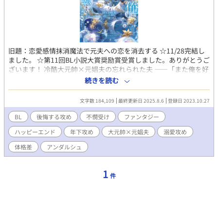
旧題：恋愛感情抹消魔法で元夫への恋を消去する ☆11/28完結し
ました。 ☆第11回BL小説大賞奨励賞受賞しました。ありがとうご
ざいます！ 冷酷大元帥×元娼夫の忘れられた夫 ——「また俺を好
きになるって言ったのに、嘘つき」 元娼夫で現魔術師であるエデ
続きを読む
ィことサラは五年ぶりに祖国・ファルンに帰国した。しかし暫し
の帰郷を味わう間も無く、直後、ファルン王国軍の大元帥である
文字数 184,109
最終更新日 2025.8.6
登録日 2023.10.27
ロイ・オークランスの使者が元帥命令を掲げてサラの元へやって
くる。 ロイ・オークランスの名を知らぬ者は世界でもそうそうい
BL
後悔する攻め
不憫受け
ファンタジー
ない。魔族の血を引くロイは人間から畏怖を大いに集めながら
ハッピーエンド
年下攻め
大元帥×元娼夫
溺愛攻め
も、大将として国防戦争に打ち勝ち、たった二十九歳で大元帥と
して全軍のトップに立っている。 その元帥命令の内容というの
体格差
アンダルシュ
は、五年前に最愛の妻を亡くしたロイを、魔族への本能的な恐怖
を感じないサラが慰めろというものだった。 ロイは妻であるリ
ネ・オークランスを亡くし、悲しみに苛まれている。あまりの辛
1
件
さで『奥様』に関する記憶すら忘却してしまったらしい。半ば強
引にロイの元へ連れていかれるサラは、彼に己を『サラ』と名乗
る。だが、 ——「失せろ。お前のような娼夫など必要としていな
い」 噂通り冷酷なロイの口からは罵詈雑言が放たれた。ロイは穢
らわしい娼夫を睨みつけ去ってしまう。使者らは最愛の妻を亡く