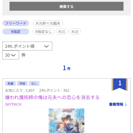
フリーワード
大元帥×元娼夫
R指定
R指定なし
R15
R18
件
1
件
1
長編
完結
なし
お気に入り : 3,407
24h.ポイント : 362
嫌われ魔術師の俺は元夫への恋心を消去する
SKYTRICK
書籍情報