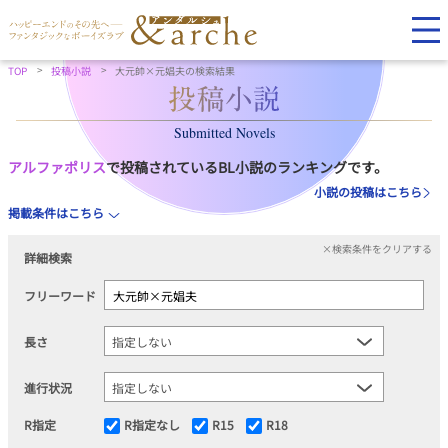
TOP
投稿小説
大元帥×元娼夫の検索結果
Submitted Novels
アルファポリス
で投稿されているBL小説のランキングです。
小説の投稿はこちら
掲載条件はこちら
×検索条件をクリアする
詳細検索
フリーワード
長さ
進行状況
R指定
R指定なし
R15
R18